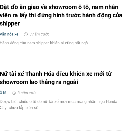
Đặt đồ ăn giao về showroom ô tô, nam nhân
viên ra lấy thì đứng hình trước hành động của
shipper
Văn hóa xe
3 năm trước
Hành động của nam shipper khiến ai cũng bất ngờ.
Nữ tài xế Thanh Hóa điều khiển xe mới từ
showroom lao thẳng ra ngoài
Ô tô
3 năm trước
Được biết chiếc ô tô do nữ tài xế mới mua mang nhãn hiệu Honda
City, chưa lắp biển số.