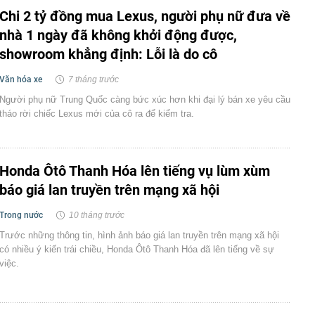
Chi 2 tỷ đồng mua Lexus, người phụ nữ đưa về
nhà 1 ngày đã không khởi động được,
showroom khẳng định: Lỗi là do cô
Văn hóa xe
7 tháng trước
Người phụ nữ Trung Quốc càng bức xúc hơn khi đại lý bán xe yêu cầu
tháo rời chiếc Lexus mới của cô ra để kiểm tra.
Honda Ôtô Thanh Hóa lên tiếng vụ lùm xùm
báo giá lan truyền trên mạng xã hội
Trong nước
10 tháng trước
Trước những thông tin, hình ảnh báo giá lan truyền trên mạng xã hội
có nhiều ý kiến trái chiều, Honda Ôtô Thanh Hóa đã lên tiếng về sự
việc.