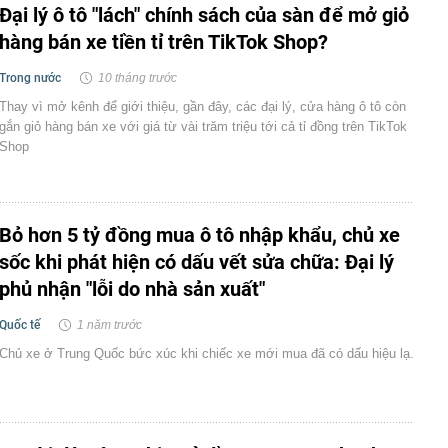
Đại lý ô tô "lách" chính sách của sàn để mở giỏ
hàng bán xe tiền tỉ trên TikTok Shop?
Trong nước
10 tháng trước
Thay vì mở kênh để giới thiệu, gần đây, các đại lý, cửa hàng ô tô còn
gắn giỏ hàng bán xe với giá từ vài trăm triệu tới cả tỉ đồng trên TikTok
Shop
Bỏ hơn 5 tỷ đồng mua ô tô nhập khẩu, chủ xe
sốc khi phát hiện có dấu vết sửa chữa: Đại lý
phủ nhận "lỗi do nhà sản xuất"
Quốc tế
1 năm trước
Chủ xe ở Trung Quốc bức xúc khi chiếc xe mới mua đã có dấu hiệu lạ.