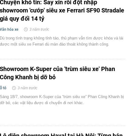
Chuyện khó tin: Say xỉn rồi đột nhập
showroom 'cướp' siêu xe Ferrari SF90 Stradale
giá quy đổi 14 tỷ
Văn hóa xe
3 năm trước
Dù trong tình trạng không tỉnh táo, thủ phạm vẫn tìm được khóa và lái
được một siêu xe Ferrari dù màn đào thoát không thành công.
Showroom K-Super của 'trùm siêu xe' Phan
Công Khanh bị dỡ bỏ
Ô tô
3 năm trước
Sáng 18/7, showroom K-Super của “trùm siêu xe” Phan Công Khanh bị
dỡ bỏ, các vật liệu được di chuyển đi nơi khác.
Lộ diện showroom Haval tại Hà Nội: Từng bán