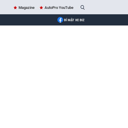
Magazine
AutoPro YouTube
BÍ MẬT XE BIZ