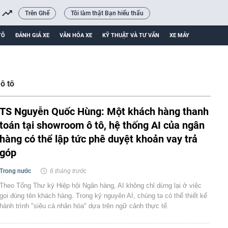
Trên Ghế
Tôi làm thật Bạn hiểu thấu
TÔ
ĐÁNH GIÁ XE
VĂN HÓA XE
KỸ THUẬT VÀ TƯ VẤN
XE MÁY
ô tô
TS Nguyễn Quốc Hùng: Một khách hàng thanh
toán tại showroom ô tô, hệ thống AI của ngân
hàng có thể lập tức phê duyệt khoản vay trả
góp
Trong nước
6 tháng trước
Theo Tổng Thư ký Hiệp hội Ngân hàng, AI không chỉ dừng lại ở việc
gọi đúng tên khách hàng. Trong kỷ nguyên AI, chúng ta có thể thiết kế
hành trình "siêu cá nhân hóa" dựa trên ngữ cảnh thực tế.