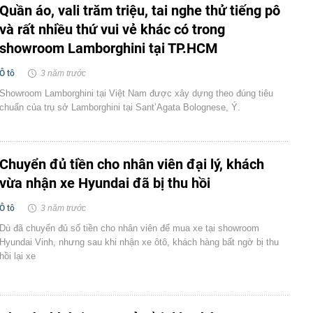
Quần áo, vali trăm triệu, tai nghe thử tiếng pô
và rất nhiều thứ vui vẻ khác có trong
showroom Lamborghini tại TP.HCM
Ô tô
3 năm trước
Showroom Lamborghini tại Việt Nam được xây dựng theo đúng tiêu
chuẩn của trụ sở Lamborghini tại Sant’Agata Bolognese, Ý.
Chuyển đủ tiền cho nhân viên đại lý, khách
vừa nhận xe Hyundai đã bị thu hồi
Ô tô
3 năm trước
Dù đã chuyển đủ số tiền cho nhân viên để mua xe tại showroom
Hyundai Vinh, nhưng sau khi nhận xe ôtô, khách hàng bất ngờ bị thu
hồi lại xe