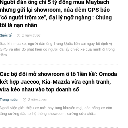
Người đàn ông chi 5 tỷ đồng mua Maybach
nhưng gửi lại showroom, nửa đêm GPS báo
"có người trộm xe", đại lý ngỡ ngàng : Chúng
tôi là nạn nhân
Quốc tế
1 năm trước
Sau khi mua xe, người đàn ông Trung Quốc liền cài ngay bộ định vị
GPS và nhờ đó phát hiện có người đã lấy chiếc xe của mình đi trong
đêm.
Các bộ đôi mở showroom ô tô 'liền kề': Omoda
kết hợp Jaecoo, Kia-Mazda vừa cạnh tranh,
vừa kéo nhau vào top doanh số
Trong nước
2 năm trước
Ngoài việc giới thiệu xe mới hay tung khuyến mại, các hãng xe còn
tăng cường đầu tư hệ thống showroom, xưởng sửa chữa.