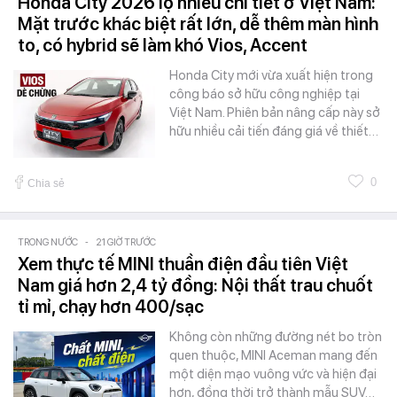
Honda City 2026 lộ nhiều chi tiết ở Việt Nam:
Mặt trước khác biệt rất lớn, dễ thêm màn hình
to, có hybrid sẽ làm khó Vios, Accent
Honda City mới vừa xuất hiện trong
công báo sở hữu công nghiệp tại
Việt Nam. Phiên bản nâng cấp này sở
hữu nhiều cải tiến đáng giá về thiết…
0
Chia sẻ
TRONG NƯỚC
-
21 GIỜ TRƯỚC
Xem thực tế MINI thuần điện đầu tiên Việt
Nam giá hơn 2,4 tỷ đồng: Nội thất trau chuốt
tỉ mỉ, chạy hơn 400/sạc
Không còn những đường nét bo tròn
quen thuộc, MINI Aceman mang đến
một diện mạo vuông vức và hiện đại
hơn, đồng thời trở thành mẫu SUV…