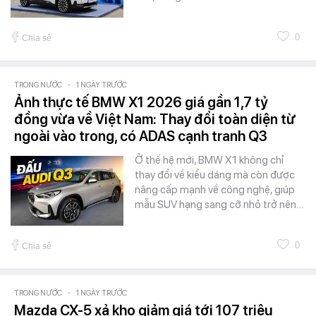
0
Chia sẻ
TRONG NƯỚC
-
1 NGÀY TRƯỚC
Ảnh thực tế BMW X1 2026 giá gần 1,7 tỷ
đồng vừa về Việt Nam: Thay đổi toàn diện từ
ngoài vào trong, có ADAS cạnh tranh Q3
Ở thế hệ mới, BMW X1 không chỉ
thay đổi về kiểu dáng mà còn được
nâng cấp mạnh về công nghệ, giúp
mẫu SUV hạng sang cỡ nhỏ trở nên…
0
Chia sẻ
TRONG NƯỚC
-
1 NGÀY TRƯỚC
Mazda CX-5 xả kho giảm giá tới 107 triệu