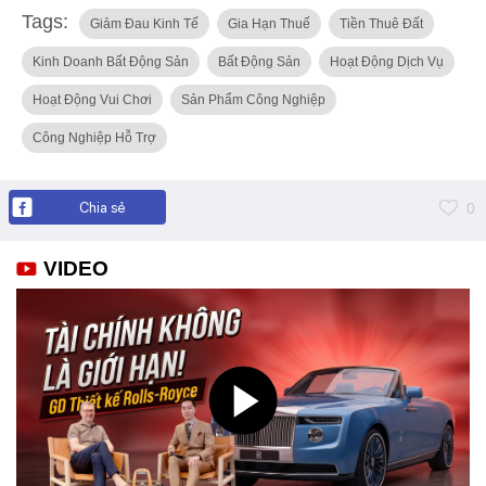
Tags:
Giảm Đau Kinh Tế
Gia Hạn Thuế
Tiền Thuê Đất
Kinh Doanh Bất Động Sản
Bất Động Sản
Hoạt Động Dịch Vụ
Hoạt Động Vui Chơi
Sản Phẩm Công Nghiệp
Công Nghiệp Hỗ Trợ
Chia sẻ
0
VIDEO