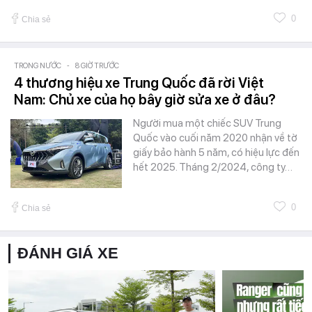
0
Chia sẻ
TRONG NƯỚC
-
8 GIỜ TRƯỚC
4 thương hiệu xe Trung Quốc đã rời Việt
Nam: Chủ xe của họ bây giờ sửa xe ở đâu?
Người mua một chiếc SUV Trung
Quốc vào cuối năm 2020 nhận về tờ
giấy bảo hành 5 năm, có hiệu lực đến
hết 2025. Tháng 2/2024, công ty…
0
Chia sẻ
ĐÁNH GIÁ XE