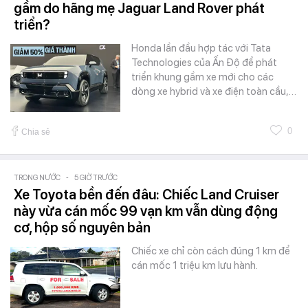
gầm do hãng mẹ Jaguar Land Rover phát
triển?
Honda lần đầu hợp tác với Tata
Technologies của Ấn Độ để phát
triển khung gầm xe mới cho các
dòng xe hybrid và xe điện toàn cầu,…
0
Chia sẻ
TRONG NƯỚC
-
5 GIỜ TRƯỚC
Xe Toyota bền đến đâu: Chiếc Land Cruiser
này vừa cán mốc 99 vạn km vẫn dùng động
cơ, hộp số nguyên bản
Chiếc xe chỉ còn cách đúng 1 km để
cán mốc 1 triệu km lưu hành.