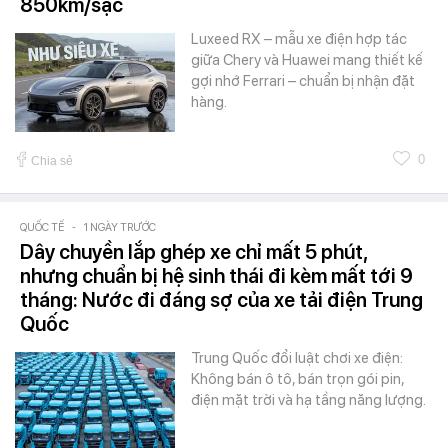
850km/sạc
Luxeed RX – mẫu xe điện hợp tác
giữa Chery và Huawei mang thiết kế
gợi nhớ Ferrari – chuẩn bị nhận đặt
hàng.
0
Chia sẻ
QUỐC TẾ
-
1 NGÀY TRƯỚC
Dây chuyền lắp ghép xe chỉ mất 5 phút,
nhưng chuẩn bị hệ sinh thái đi kèm mất tới 9
tháng: Nước đi đáng sợ của xe tải điện Trung
Quốc
Trung Quốc đổi luật chơi xe điện:
Không bán ô tô, bán trọn gói pin,
điện mặt trời và hạ tầng năng lượng.