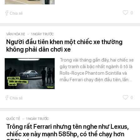
0
Chia sẻ
VĂN HÓA XE
-
1 NGÀY TRƯỚC
Người đầu tiên khen một chiếc xe thường
không phải dân chơi xe
Trong vài tháng gần đây, hai chiếc xe
gây tranh cãi bậc nhất ngành ô tô là
Rolls-Royce Phantom Scintilla và
mẫu Ferrari chạy điện đầu tiên, lần…
0
Chia sẻ
QUỐC TẾ
-
1 NGÀY TRƯỚC
Trông rất Ferrari nhưng tên nghe như Lexus,
chiếc xe này mạnh 585hp, có thể chạy hơn