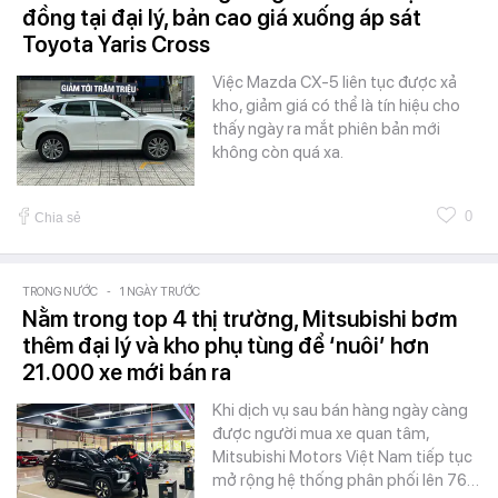
đồng tại đại lý, bản cao giá xuống áp sát
Toyota Yaris Cross
Việc Mazda CX-5 liên tục được xả
kho, giảm giá có thể là tín hiệu cho
thấy ngày ra mắt phiên bản mới
không còn quá xa.
0
Chia sẻ
TRONG NƯỚC
-
1 NGÀY TRƯỚC
Nằm trong top 4 thị trường, Mitsubishi bơm
thêm đại lý và kho phụ tùng để ‘nuôi’ hơn
21.000 xe mới bán ra
Khi dịch vụ sau bán hàng ngày càng
được người mua xe quan tâm,
Mitsubishi Motors Việt Nam tiếp tục
mở rộng hệ thống phân phối lên 76…