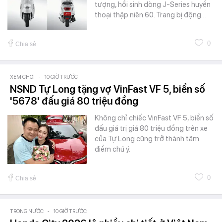
tượng, hồi sinh dòng J-Series huyền
thoại thập niên 60. Trang bị động…
0
Chia sẻ
XEM CHƠI
-
10 GIỜ TRƯỚC
NSND Tự Long tặng vợ VinFast VF 5, biển số
'5678' đấu giá 80 triệu đồng
Không chỉ chiếc VinFast VF 5, biển số
đấu giá trị giá 80 triệu đồng trên xe
của Tự Long cũng trở thành tâm
điểm chú ý.
0
Chia sẻ
TRONG NƯỚC
-
10 GIỜ TRƯỚC