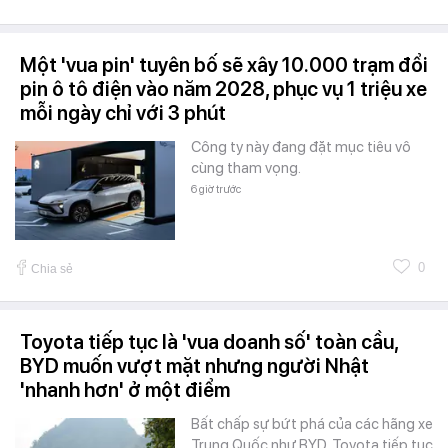
Một 'vua pin' tuyên bố sẽ xây 10.000 trạm đổi
pin ô tô điện vào năm 2028, phục vụ 1 triệu xe
mỗi ngày chỉ với 3 phút
Công ty này đang đặt mục tiêu vô
cùng tham vọng.
6 giờ trước
0
Chia sẻ
Toyota tiếp tục là 'vua doanh số' toàn cầu,
BYD muốn vượt mặt nhưng người Nhật
'nhanh hơn' ở một điểm
Bất chấp sự bứt phá của các hãng xe
Trung Quốc như BYD, Toyota tiếp tục