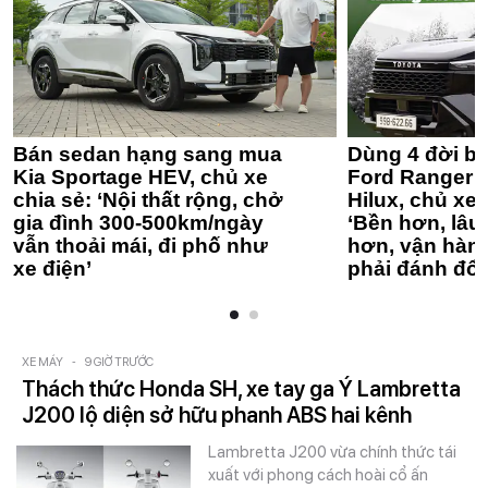
Bán sedan hạng sang mua
Dùng 4 đời bá
Kia Sportage HEV, chủ xe
Ford Ranger 
chia sẻ: ‘Nội thất rộng, chở
Hilux, chủ xe 
gia đình 300-500km/ngày
‘Bền hơn, lâu 
vẫn thoải mái, đi phố như
hơn, vận hàn
xe điện’
phải đánh đổi
XE MÁY
-
9 GIỜ TRƯỚC
Thách thức Honda SH, xe tay ga Ý Lambretta
J200 lộ diện sở hữu phanh ABS hai kênh
Lambretta J200 vừa chính thức tái
xuất với phong cách hoài cổ ấn