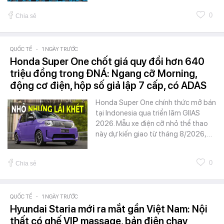
0
Chia sẻ
QUỐC TẾ
-
1 NGÀY TRƯỚC
Honda Super One chốt giá quy đổi hơn 640
triệu đồng trong ĐNÁ: Ngang cỡ Morning,
động cơ điện, hộp số giả lập 7 cấp, có ADAS
Honda Super One chính thức mở bán
tại Indonesia qua triển lãm GIIAS
2026. Mẫu xe điện cỡ nhỏ thể thao
này dự kiến giao từ tháng 8/2026,…
0
Chia sẻ
QUỐC TẾ
-
1 NGÀY TRƯỚC
Hyundai Staria mới ra mắt gần Việt Nam: Nội
thất có ghế VIP massage, bản điện chạy