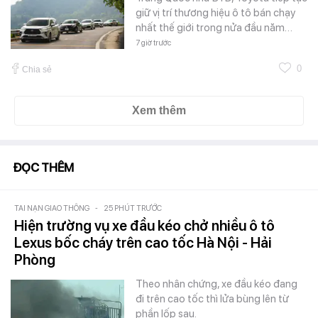
giữ vị trí thương hiệu ô tô bán chạy
nhất thế giới trong nửa đầu năm…
7 giờ trước
0
Chia sẻ
Xem thêm
ĐỌC THÊM
TAI NẠN GIAO THÔNG
-
25 PHÚT TRƯỚC
Hiện trường vụ xe đầu kéo chở nhiều ô tô
Lexus bốc cháy trên cao tốc Hà Nội - Hải
Phòng
Theo nhân chứng, xe đầu kéo đang
đi trên cao tốc thì lửa bùng lên từ
phần lốp sau.