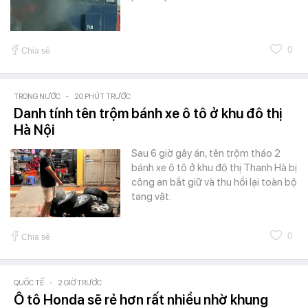
0
Chia sẻ
TRONG NƯỚC
-
20 PHÚT TRƯỚC
Danh tính tên trộm bánh xe ô tô ở khu đô thị
Hà Nội
Sau 6 giờ gây án, tên trộm tháo 2
bánh xe ô tô ở khu đô thị Thanh Hà bị
công an bắt giữ và thu hồi lại toàn bộ
tang vật.
0
Chia sẻ
QUỐC TẾ
-
2 GIỜ TRƯỚC
Ô tô Honda sẽ rẻ hơn rất nhiều nhờ khung