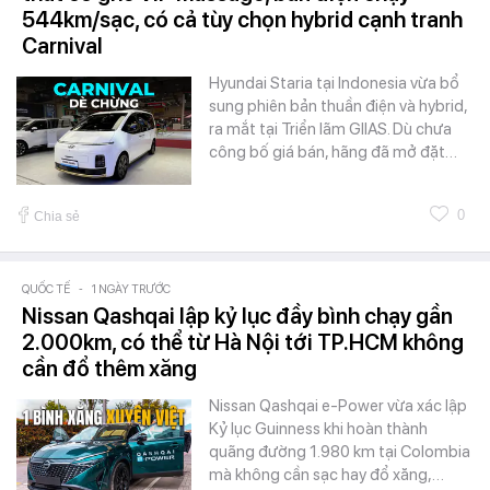
544km/sạc, có cả tùy chọn hybrid cạnh tranh
Carnival
Hyundai Staria tại Indonesia vừa bổ
sung phiên bản thuần điện và hybrid,
ra mắt tại Triển lãm GIIAS. Dù chưa
công bố giá bán, hãng đã mở đặt…
0
Chia sẻ
QUỐC TẾ
-
1 NGÀY TRƯỚC
Nissan Qashqai lập kỷ lục đầy bình chạy gần
2.000km, có thể từ Hà Nội tới TP.HCM không
cần đổ thêm xăng
Nissan Qashqai e-Power vừa xác lập
Kỷ lục Guinness khi hoàn thành
quãng đường 1.980 km tại Colombia
mà không cần sạc hay đổ xăng,…