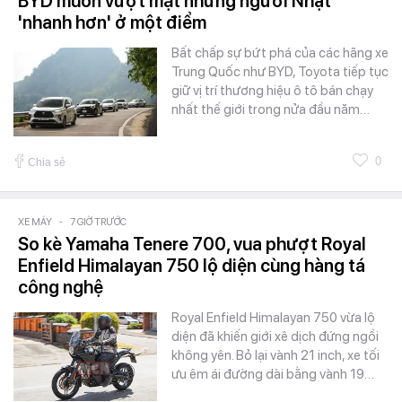
BYD muốn vượt mặt nhưng người Nhật
'nhanh hơn' ở một điểm
Bất chấp sự bứt phá của các hãng xe
Trung Quốc như BYD, Toyota tiếp tục
giữ vị trí thương hiệu ô tô bán chạy
nhất thế giới trong nửa đầu năm…
0
Chia sẻ
XE MÁY
-
7 GIỜ TRƯỚC
So kè Yamaha Tenere 700, vua phượt Royal
Enfield Himalayan 750 lộ diện cùng hàng tá
công nghệ
Royal Enfield Himalayan 750 vừa lộ
diện đã khiến giới xê dịch đứng ngồi
không yên. Bỏ lại vành 21 inch, xe tối
ưu êm ái đường dài bằng vành 19…