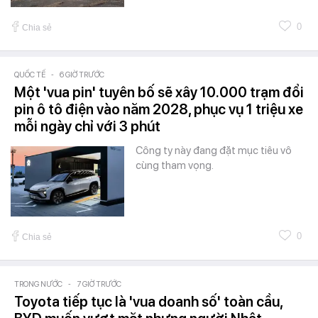
0
Chia sẻ
QUỐC TẾ
-
6 GIỜ TRƯỚC
Một 'vua pin' tuyên bố sẽ xây 10.000 trạm đổi
pin ô tô điện vào năm 2028, phục vụ 1 triệu xe
mỗi ngày chỉ với 3 phút
Công ty này đang đặt mục tiêu vô
cùng tham vọng.
0
Chia sẻ
TRONG NƯỚC
-
7 GIỜ TRƯỚC
Toyota tiếp tục là 'vua doanh số' toàn cầu,