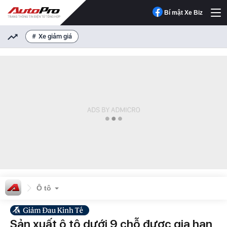
Bí mật Xe Biz
Xe giảm giá
Ô tô
Sản xuất ô tô dưới 9 chỗ được gia hạn