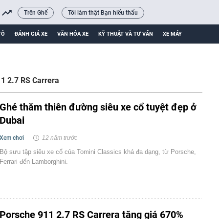
Trên Ghế
Tôi làm thật Bạn hiểu thấu
TÔ
ĐÁNH GIÁ XE
VĂN HÓA XE
KỸ THUẬT VÀ TƯ VẤN
XE MÁY
1 2.7 RS Carrera
Ghé thăm thiên đường siêu xe cổ tuyệt đẹp ở
Dubai
Xem chơi
12 năm trước
Bộ sưu tập siêu xe cổ của Tomini Classics khá đa dạng, từ Porsche,
Ferrari đến Lamborghini.
Porsche 911 2.7 RS Carrera tăng giá 670%