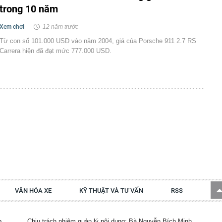
trong 10 năm
Xem chơi
12 năm trước
Từ con số 101.000 USD vào năm 2004, giá của Porsche 911 2.7 RS
Carrera hiện đã đạt mức 777.000 USD.
VĂN HÓA XE
KỸ THUẬT VÀ TƯ VẤN
RSS
p.
Chịu trách nhiệm quản lý nội dung: Bà Nguyễn Bích Minh