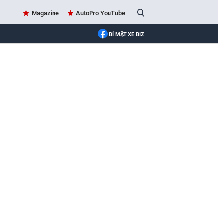
Magazine
AutoPro YouTube
BÍ MẬT XE BIZ