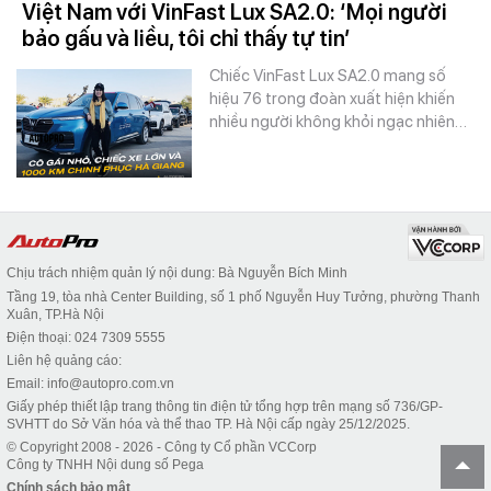
Việt Nam với VinFast Lux SA2.0: ‘Mọi người
bảo gấu và liều, tôi chỉ thấy tự tin’
Chiếc VinFast Lux SA2.0 mang số
hiệu 76 trong đoàn xuất hiện khiến
nhiều người không khỏi ngạc nhiên…
Chịu trách nhiệm quản lý nội dung: Bà Nguyễn Bích Minh
Tầng 19, tòa nhà Center Building, số 1 phố Nguyễn Huy Tưởng, phường Thanh
Xuân, TP.Hà Nội
Điện thoại: 024 7309 5555
Liên hệ quảng cáo:
Email: info@autopro.com.vn
Giấy phép thiết lập trang thông tin điện tử tổng hợp trên mạng số 736/GP-
SVHTT do Sở Văn hóa và thể thao TP. Hà Nội cấp ngày 25/12/2025.
© Copyright 2008 - 2026 - Công ty Cổ phần VCCorp
Công ty TNHH Nội dung số Pega
Chính sách bảo mật