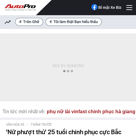
Bí mật Xe Biz
Trên Ghế
Tôi làm thật Bạn hiểu thấu
Tin tức mới nhất về:
phụ nữ lái vinfast chinh phục hà giang
VĂN HÓA XE
-
7 NĂM TRƯỚC
'Nữ phượt thủ' 25 tuổi chinh phục cực Bắc