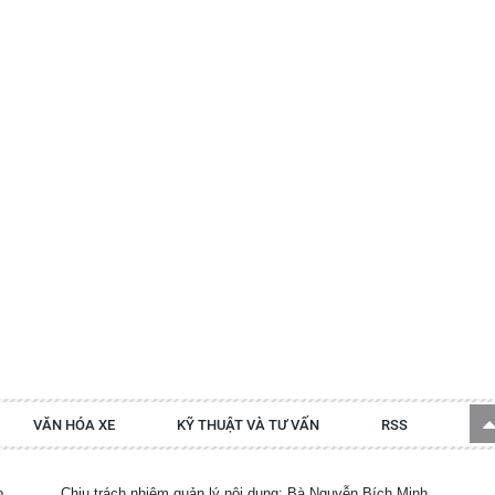
VĂN HÓA XE
KỸ THUẬT VÀ TƯ VẤN
RSS
p.
Chịu trách nhiệm quản lý nội dung: Bà Nguyễn Bích Minh