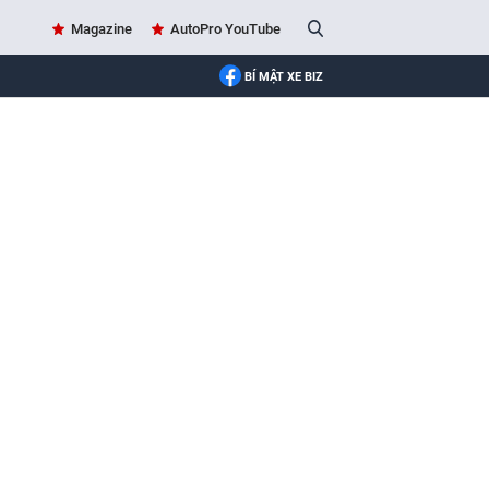
Magazine
AutoPro YouTube
BÍ MẬT XE BIZ