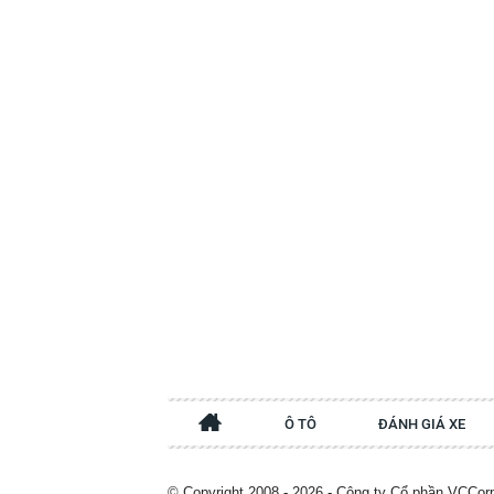
Ô TÔ
ĐÁNH GIÁ XE
© Copyright 2008 - 2026 - Công ty Cổ phần VCCor