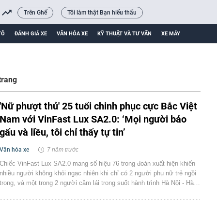
Trên Ghế
Tôi làm thật Bạn hiểu thấu
TÔ
ĐÁNH GIÁ XE
VĂN HÓA XE
KỸ THUẬT VÀ TƯ VẤN
XE MÁY
trang
'Nữ phượt thủ' 25 tuổi chinh phục cực Bắc Việt
Nam với VinFast Lux SA2.0: ‘Mọi người bảo
gấu và liều, tôi chỉ thấy tự tin’
Văn hóa xe
7 năm trước
Chiếc VinFast Lux SA2.0 mang số hiệu 76 trong đoàn xuất hiện khiến
nhiều người không khỏi ngạc nhiên khi chỉ có 2 người phụ nữ trẻ ngồi
trong, và một trong 2 người cầm lái trong suốt hành trình Hà Nội - Hà…