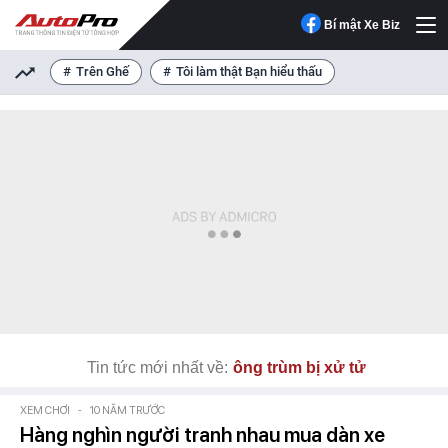
Bí mật Xe Biz
Trên Ghế
Tôi làm thật Bạn hiểu thấu
Tin tức mới nhất về:
ông trùm bị xử tử
XEM CHƠI
-
10 NĂM TRƯỚC
Hàng nghìn người tranh nhau mua dàn xe