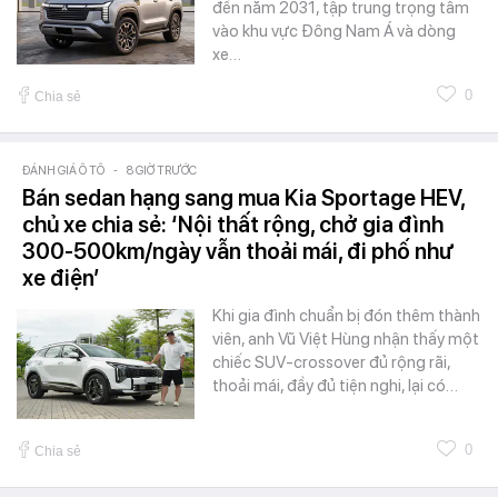
đến năm 2031, tập trung trọng tâm
vào khu vực Đông Nam Á và dòng
xe…
0
Chia sẻ
ĐÁNH GIÁ Ô TÔ
-
8 GIỜ TRƯỚC
Bán sedan hạng sang mua Kia Sportage HEV,
chủ xe chia sẻ: ‘Nội thất rộng, chở gia đình
300-500km/ngày vẫn thoải mái, đi phố như
xe điện’
Khi gia đình chuẩn bị đón thêm thành
viên, anh Vũ Việt Hùng nhận thấy một
chiếc SUV-crossover đủ rộng rãi,
thoải mái, đầy đủ tiện nghi, lại có…
0
Chia sẻ