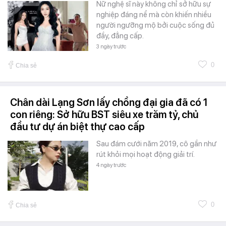
Nữ nghệ sĩ này không chỉ sở hữu sự
nghiệp đáng nể mà còn khiến nhiều
người ngưỡng mộ bởi cuộc sống đủ
đầy, đẳng cấp.
3 ngày trước
0
Chia sẻ
Chân dài Lạng Sơn lấy chồng đại gia đã có 1
con riêng: Sở hữu BST siêu xe trăm tỷ, chủ
đầu tư dự án biệt thự cao cấp
Sau đám cưới năm 2019, cô gần như
rút khỏi mọi hoạt động giải trí.
4 ngày trước
0
Chia sẻ