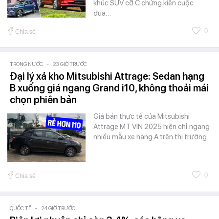
khúc SUV cỡ C chứng kiến cuộc
đua…
0
Chia sẻ
TRONG NƯỚC
-
23 GIỜ TRƯỚC
Đại lý xả kho Mitsubishi Attrage: Sedan hạng
B xuống giá ngang Grand i10, không thoải mái
chọn phiên bản
Giá bán thực tế của Mitsubishi
Attrage MT VIN 2025 hiện chỉ ngang
nhiều mẫu xe hạng A trên thị trường.
0
Chia sẻ
QUỐC TẾ
-
24 GIỜ TRƯỚC