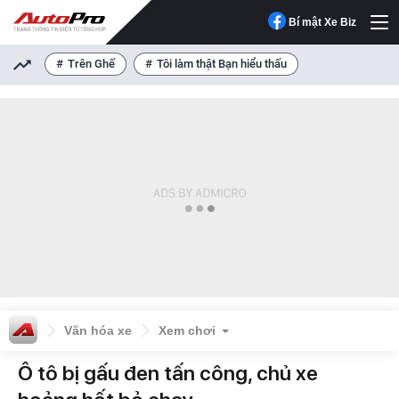
Bí mật Xe Biz
Trên Ghế
Tôi làm thật Bạn hiểu thấu
Văn hóa xe
Xem chơi
Ô tô bị gấu đen tấn công, chủ xe