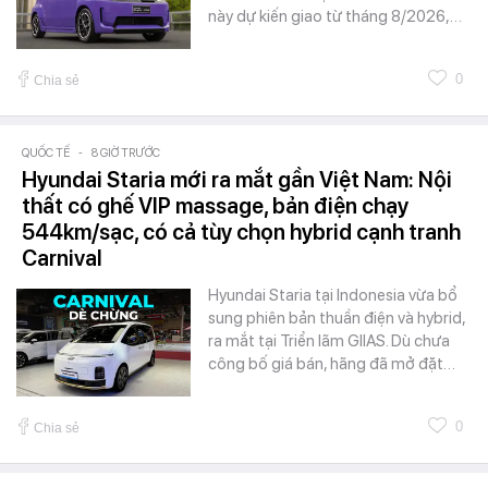
này dự kiến giao từ tháng 8/2026,…
0
Chia sẻ
QUỐC TẾ
-
8 GIỜ TRƯỚC
Hyundai Staria mới ra mắt gần Việt Nam: Nội
thất có ghế VIP massage, bản điện chạy
544km/sạc, có cả tùy chọn hybrid cạnh tranh
Carnival
Hyundai Staria tại Indonesia vừa bổ
sung phiên bản thuần điện và hybrid,
ra mắt tại Triển lãm GIIAS. Dù chưa
công bố giá bán, hãng đã mở đặt…
0
Chia sẻ