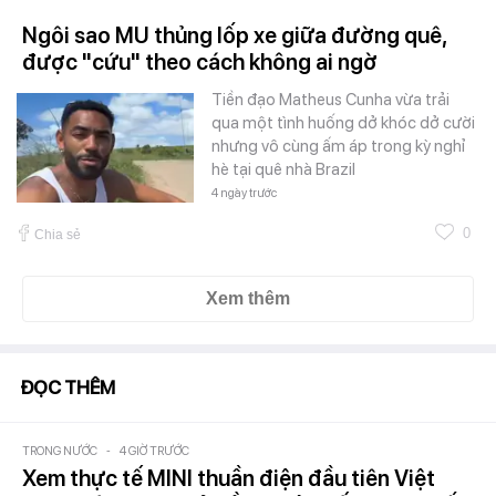
Ngôi sao MU thủng lốp xe giữa đường quê,
được "cứu" theo cách không ai ngờ
Tiền đạo Matheus Cunha vừa trải
qua một tình huống dở khóc dở cười
nhưng vô cùng ấm áp trong kỳ nghỉ
hè tại quê nhà Brazil
4 ngày trước
0
Chia sẻ
Xem thêm
ĐỌC THÊM
TRONG NƯỚC
-
4 GIỜ TRƯỚC
Xem thực tế MINI thuần điện đầu tiên Việt