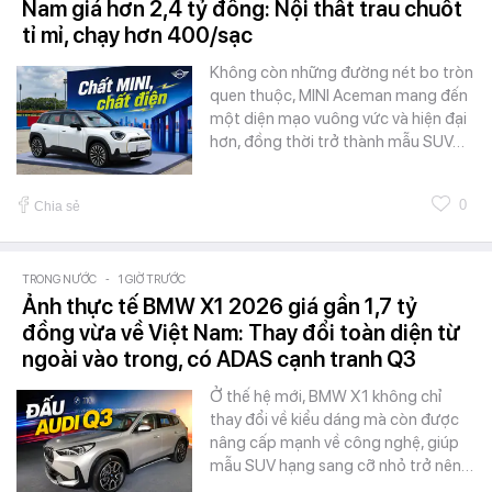
Nam giá hơn 2,4 tỷ đồng: Nội thất trau chuốt
tỉ mỉ, chạy hơn 400/sạc
Không còn những đường nét bo tròn
quen thuộc, MINI Aceman mang đến
một diện mạo vuông vức và hiện đại
hơn, đồng thời trở thành mẫu SUV…
0
Chia sẻ
TRONG NƯỚC
-
1 GIỜ TRƯỚC
Ảnh thực tế BMW X1 2026 giá gần 1,7 tỷ
đồng vừa về Việt Nam: Thay đổi toàn diện từ
ngoài vào trong, có ADAS cạnh tranh Q3
Ở thế hệ mới, BMW X1 không chỉ
thay đổi về kiểu dáng mà còn được
nâng cấp mạnh về công nghệ, giúp
mẫu SUV hạng sang cỡ nhỏ trở nên…