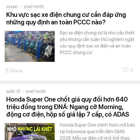
XE MÁY
-
6 GIỜ TRƯỚC
Khu vực sạc xe điện chung cư cần đáp ứng
những quy định an toàn PCCC nào?
Sạc xe điện chung cư là nhu cầu thiết
yếu nhưng cần tuân thủ nghiêm ngặt
các quy định sạc xe điện và an toàn
PCCC chung cư.
0
Chia sẻ
QUỐC TẾ
-
8 GIỜ TRƯỚC
Honda Super One chốt giá quy đổi hơn 640
triệu đồng trong ĐNÁ: Ngang cỡ Morning,
động cơ điện, hộp số giả lập 7 cấp, có ADAS
Honda Super One chính thức mở bán
tại Indonesia qua triển lãm GIIAS
2026. Mẫu xe điện cỡ nhỏ thể thao