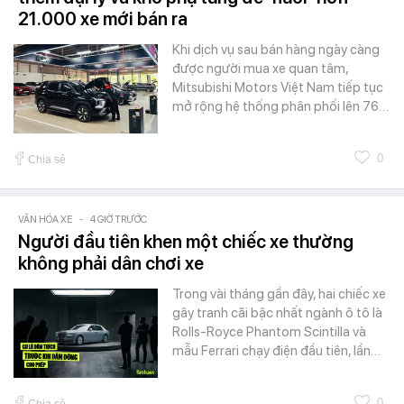
21.000 xe mới bán ra
Khi dịch vụ sau bán hàng ngày càng
được người mua xe quan tâm,
Mitsubishi Motors Việt Nam tiếp tục
mở rộng hệ thống phân phối lên 76…
0
Chia sẻ
VĂN HÓA XE
-
4 GIỜ TRƯỚC
Người đầu tiên khen một chiếc xe thường
không phải dân chơi xe
Trong vài tháng gần đây, hai chiếc xe
gây tranh cãi bậc nhất ngành ô tô là
Rolls-Royce Phantom Scintilla và
mẫu Ferrari chạy điện đầu tiên, lần…
0