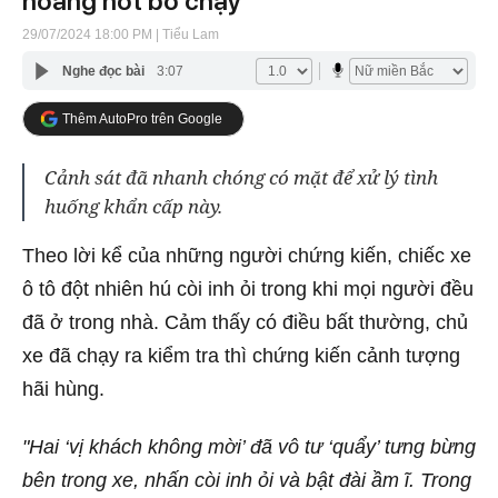
hoảng hốt bỏ chạy
29/07/2024 18:00 PM
| Tiểu Lam
Nghe đọc bài
3:07
Thêm AutoPro trên Google
Cảnh sát đã nhanh chóng có mặt để xử lý tình
huống khẩn cấp này.
Theo lời kể của những người chứng kiến, chiếc xe
ô tô đột nhiên hú còi inh ỏi trong khi mọi người đều
đã ở trong nhà. Cảm thấy có điều bất thường, chủ
xe đã chạy ra kiểm tra thì chứng kiến cảnh tượng
hãi hùng.
"Hai ‘vị khách không mời’ đã vô tư ‘quẩy’ tưng bừng
bên trong xe, nhấn còi inh ỏi và bật đài ầm ĩ. Trong