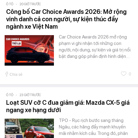
Ô TÔ
-
20 GIỜ TRƯỚC
Công bố Car Choice Awards 2026: Mở rộng
vinh danh cả con người, sự kiện thúc đẩy
ngành xe Việt Nam
Car Choice Awards 2026 mở rộng
phạm vi ghi nhận tới những con
người, nội dung, sự kiện và giá trị nổi
bật đang góp phần định hình diện…
0
Chia sẻ
Ô TÔ
-
23 GIỜ TRƯỚC
Loạt SUV cỡ C đua giảm giá: Mazda CX-5 giá
ngang xe hạng dưới
TPO - Rục rịch bước sang tháng
Ngâu, các hãng đẩy mạnh khuyến
mãi nhằm kích cầu. Trong đó, phân