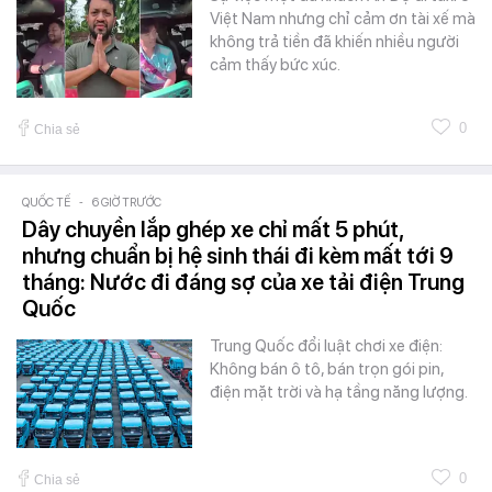
Việt Nam nhưng chỉ cảm ơn tài xế mà
không trả tiền đã khiến nhiều người
cảm thấy bức xúc.
0
Chia sẻ
QUỐC TẾ
-
6 GIỜ TRƯỚC
Dây chuyền lắp ghép xe chỉ mất 5 phút,
nhưng chuẩn bị hệ sinh thái đi kèm mất tới 9
tháng: Nước đi đáng sợ của xe tải điện Trung
Quốc
Trung Quốc đổi luật chơi xe điện:
Không bán ô tô, bán trọn gói pin,
điện mặt trời và hạ tầng năng lượng.
0
Chia sẻ