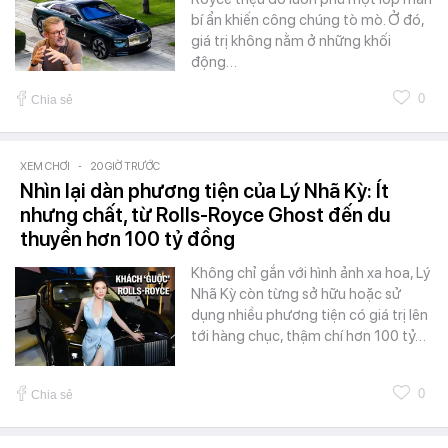
bí ẩn khiến công chúng tò mò. Ở đó,
giá trị không nằm ở những khối
động…
0
Chia sẻ
XEM CHƠI
-
20 GIỜ TRƯỚC
Nhìn lại dàn phương tiện của Lý Nhã Kỳ: Ít
nhưng chất, từ Rolls-Royce Ghost đến du
thuyền hơn 100 tỷ đồng
Không chỉ gắn với hình ảnh xa hoa, Lý
Nhã Kỳ còn từng sở hữu hoặc sử
dụng nhiều phương tiện có giá trị lên
tới hàng chục, thậm chí hơn 100 tỷ…
0
Chia sẻ