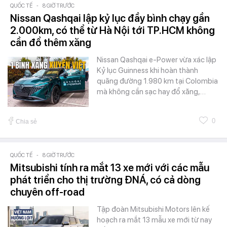
QUỐC TẾ
-
8 GIỜ TRƯỚC
Nissan Qashqai lập kỷ lục đầy bình chạy gần
2.000km, có thể từ Hà Nội tới TP.HCM không
cần đổ thêm xăng
Nissan Qashqai e-Power vừa xác lập
Kỷ lục Guinness khi hoàn thành
quãng đường 1.980 km tại Colombia
mà không cần sạc hay đổ xăng,…
0
Chia sẻ
QUỐC TẾ
-
8 GIỜ TRƯỚC
Mitsubishi tính ra mắt 13 xe mới với các mẫu
phát triển cho thị trường ĐNÁ, có cả dòng
chuyên off-road
Tập đoàn Mitsubishi Motors lên kế
hoạch ra mắt 13 mẫu xe mới từ nay