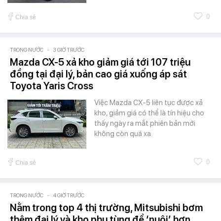
0
Chia sẻ
TRONG NƯỚC
-
3 GIỜ TRƯỚC
Mazda CX-5 xả kho giảm giá tới 107 triệu
đồng tại đại lý, bản cao giá xuống áp sát
Toyota Yaris Cross
Việc Mazda CX-5 liên tục được xả
kho, giảm giá có thể là tín hiệu cho
thấy ngày ra mắt phiên bản mới
không còn quá xa.
0
Chia sẻ
TRONG NƯỚC
-
4 GIỜ TRƯỚC
Nằm trong top 4 thị trường, Mitsubishi bơm
thêm đại lý và kho phụ tùng để ‘nuôi’ hơn