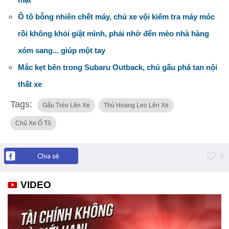
Ô tô bỗng nhiên chết máy, chủ xe vội kiểm tra máy móc
rồi không khỏi giật mình, phải nhờ đến mèo nhà hàng
xóm sang... giúp một tay
Mắc kẹt bên trong Subaru Outback, chú gấu phá tan nội
thất xe
Tags:
Gấu Trèo Lên Xe
Thú Hoang Leo Lên Xe
Chủ Xe Ô Tô
Chia sẻ
0
VIDEO