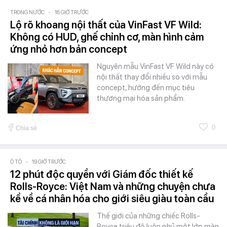
TRONG NƯỚC
-
18 GIỜ TRƯỚC
Lộ rõ khoang nội thất của VinFast VF Wild:
Không có HUD, ghế chỉnh cơ, màn hình cảm
ứng nhỏ hơn bản concept
Nguyên mẫu VinFast VF Wild này có
nội thất thay đổi nhiều so với mẫu
concept, hướng đến mục tiêu
thương mại hóa sản phẩm.
0
Chia sẻ
Ô TÔ
-
19 GIỜ TRƯỚC
12 phút độc quyền với Giám đốc thiết kế
Rolls-Royce: Việt Nam và những chuyện chưa
kể về cá nhân hóa cho giới siêu giàu toàn cầu
Thế giới của những chiếc Rolls-
Royce triệu đô luôn phủ một lớp màn