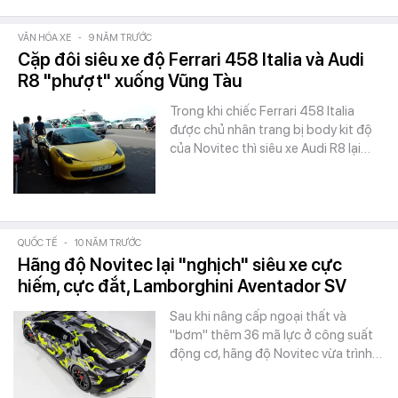
VĂN HÓA XE
-
9 NĂM TRƯỚC
Cặp đôi siêu xe độ Ferrari 458 Italia và Audi
R8 "phượt" xuống Vũng Tàu
Trong khi chiếc Ferrari 458 Italia
được chủ nhân trang bị body kit độ
của Novitec thì siêu xe Audi R8 lại…
QUỐC TẾ
-
10 NĂM TRƯỚC
Hãng độ Novitec lại "nghịch" siêu xe cực
hiếm, cực đắt, Lamborghini Aventador SV
Sau khi nâng cấp ngoại thất và
"bơm" thêm 36 mã lực ở công suất
động cơ, hãng độ Novitec vừa trình…