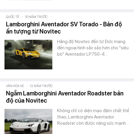
QUỐC TẾ
-
10 NĂM TRƯỚC
Lamborghini Aventador SV Torado - Bản độ
ấn tượng từ Novitec
Hãng độ Novitec đến từ Đức mang
đến ngoại hình sắc sảo hơn cho "siêu
bò" Aventador LP750-4…
VĂN HÓA XE
-
12 NĂM TRƯỚC
Ngắm Lamborghini Aventador Roadster bản
độ của Novitec
Không chỉ có diện mạo đậm chất thể
thao, Lamborghini Aventador
Roadster còn được nâng sức mạnh…