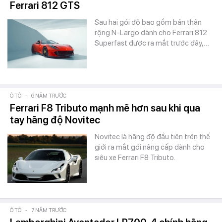
Ferrari 812 GTS
Sau hai gói độ bao gồm bản thân
rộng N-Largo dành cho Ferrari 812
Superfast được ra mắt trước đây,…
Ô TÔ
-
6 NĂM TRƯỚC
Ferrari F8 Tributo mạnh mẽ hơn sau khi qua
tay hãng độ Novitec
Novitec là hãng độ đầu tiên trên thế
giới ra mắt gói nâng cấp dành cho
siêu xe Ferrari F8 Tributo.
Ô TÔ
-
7 NĂM TRƯỚC