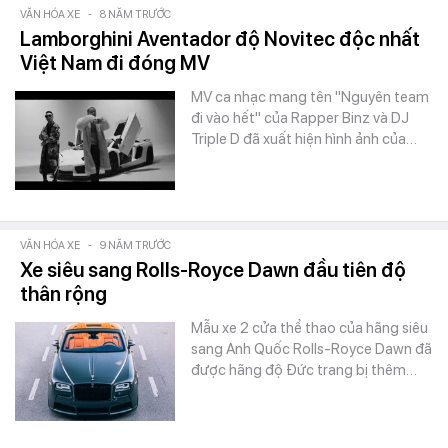
VĂN HÓA XE
-
8 NĂM TRƯỚC
Lamborghini Aventador độ Novitec độc nhất
Việt Nam đi đóng MV
MV ca nhạc mang tên "Nguyên team
đi vào hết" của Rapper Binz và DJ
Triple D đã xuất hiện hình ảnh của…
VĂN HÓA XE
-
9 NĂM TRƯỚC
Xe siêu sang Rolls-Royce Dawn đầu tiên độ
thân rộng
Mẫu xe 2 cửa thể thao của hãng siêu
sang Anh Quốc Rolls-Royce Dawn đã
được hãng độ Đức trang bị thêm…