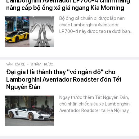
Lamborghini Aventador LP700-4 chính hãng
nâng cấp bộ ống xả giá ngang Kia Morning
Bộ ống xả chuẩn bị được lắp nên
chiếc Lamborghini Aventador
LP700-4 này được tạo ra dưới bàn…
VĂN HÓA XE
-
8 NĂM TRƯỚC
Đại gia Hà thành thay "vó ngàn đô" cho
Lamborghini Aventador Roadster đón Tết
Nguyên Đán
Ngay trước thềm Tết Nguyên Đán,
chủ nhân chiếc siêu xe Lamborghini
Aventador Roadster tại Hà Nội này…