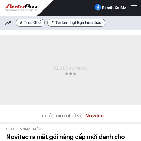
Bí mật Xe Biz
Trên Ghế
Tôi làm thật Bạn hiểu thấu
Tin tức mới nhất về:
Novitec
Ô TÔ
-
5 NĂM TRƯỚC
Novitec ra mắt gói nâng cấp mới dành cho