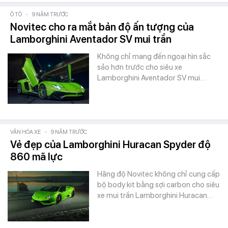
Ô TÔ
-
9 NĂM TRƯỚC
Novitec cho ra mắt bản độ ấn tượng của
Lamborghini Aventador SV mui trần
Không chỉ mang đến ngoại hìn sắc
sảo hơn trước cho siêu xe
Lamborghini Aventador SV mui…
VĂN HÓA XE
-
9 NĂM TRƯỚC
Vẻ đẹp của Lamborghini Huracan Spyder độ
860 mã lực
Hãng độ Novitec không chỉ cung cấp
bộ body kit bằng sợi carbon cho siêu
xe mui trần Lamborghini Huracan…