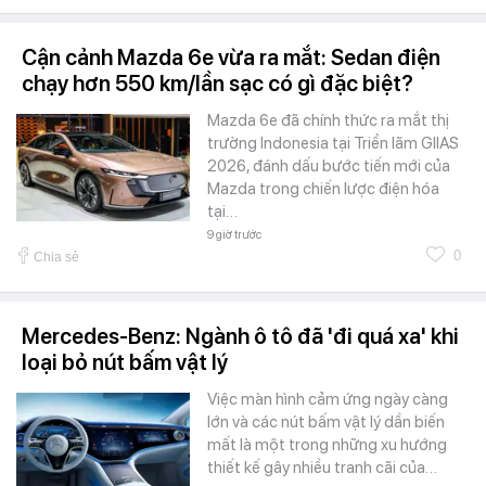
Cận cảnh Mazda 6e vừa ra mắt: Sedan điện
chạy hơn 550 km/lần sạc có gì đặc biệt?
Mazda 6e đã chính thức ra mắt thị
trường Indonesia tại Triển lãm GIIAS
2026, đánh dấu bước tiến mới của
Mazda trong chiến lược điện hóa
tại…
9 giờ trước
0
Chia sẻ
Mercedes-Benz: Ngành ô tô đã 'đi quá xa' khi
loại bỏ nút bấm vật lý
Việc màn hình cảm ứng ngày càng
lớn và các nút bấm vật lý dần biến
mất là một trong những xu hướng
thiết kế gây nhiều tranh cãi của…