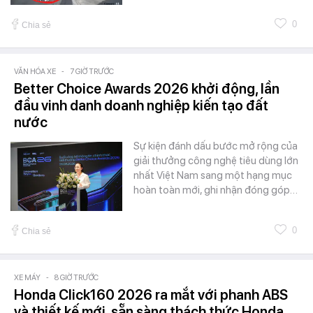
0
Chia sẻ
VĂN HÓA XE
-
7 GIỜ TRƯỚC
Better Choice Awards 2026 khởi động, lần
đầu vinh danh doanh nghiệp kiến tạo đất
nước
Sự kiện đánh dấu bước mở rộng của
giải thưởng công nghệ tiêu dùng lớn
nhất Việt Nam sang một hạng mục
hoàn toàn mới, ghi nhận đóng góp…
0
Chia sẻ
XE MÁY
-
8 GIỜ TRƯỚC
Honda Click160 2026 ra mắt với phanh ABS
và thiết kế mới, sẵn sàng thách thức Honda