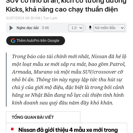
SUV cỡ nhỏ bí ẩn, kích cỡ tương đương
Kicks, khả năng cao chạy thuần điện
31/07/2024 09:30 AM
| Tun Lam
Nghe đọc bài
3:46
Thêm AutoPro trên Google
Trong báo cáo tài chính mới nhất, Nissan đã hé lộ
một loạt mẫu xe mới sắp ra mắt, bao gồm Patrol,
Armada, Murano và một mẫu SUV/crossover cỡ
nhỏ bí ẩn. Thông tin này ngay lập tức thu hút sự
chú ý của giới mộ điệu, đặc biệt là trong bối cảnh
hãng xe Nhật Bản đang nỗ lực cải thiện tình hình
kinh doanh sau quý đầu năm đầy khó khăn.