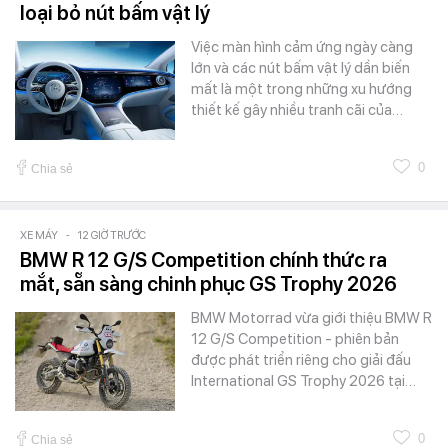
loại bỏ nút bấm vật lý
Việc màn hình cảm ứng ngày càng
lớn và các nút bấm vật lý dần biến
mất là một trong những xu hướng
thiết kế gây nhiều tranh cãi của…
0
Chia sẻ
XE MÁY
-
12 GIỜ TRƯỚC
BMW R 12 G/S Competition chính thức ra
mắt, sẵn sàng chinh phục GS Trophy 2026
BMW Motorrad vừa giới thiệu BMW R
12 G/S Competition - phiên bản
được phát triển riêng cho giải đấu
International GS Trophy 2026 tại…
0
Chia sẻ