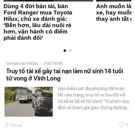
Dùng 4 đời bán tải, bán
Anh muốn làm
Ford Ranger mua Toyota
xe, hay muốn 
Hilux, chủ xe đánh giá:
thay anh tất c
‘Bền hơn, lâu dài nuôi rẻ
hơn, vận hành có điểm
phải đánh đổi’
TAI NẠN GIAO THÔNG
-
8 GIỜ TRƯỚC
Truy tố tài xế gây tai nạn làm nữ sinh 14 tuổi
tử vong ở Vĩnh Long
Viện Kiểm sát địa phương đã hoàn
tất cáo trạng, truy tố ra tòa đối với
tài xế xe tải về tội danh “Vi phạm quy
định về tham gia giao thông đường…
0
Chia sẻ