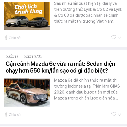
Sau nhiều lần xuất hiện tại đại lý và
trên đường thử, Lynk & Co 02 và Lynk
& Co 03 đã được xác nhận sẽ chính
thức ra mắt thị trường Việt Nam…
0
Chia sẻ
QUỐC TẾ
-
9 GIỜ TRƯỚC
Cận cảnh Mazda 6e vừa ra mắt: Sedan điện
chạy hơn 550 km/lần sạc có gì đặc biệt?
Mazda 6e đã chính thức ra mắt thị
trường Indonesia tại Triển lãm GIIAS
2026, đánh dấu bước tiến mới của
Mazda trong chiến lược điện hóa…
0
Chia sẻ