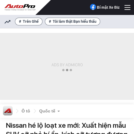
Bí mật Xe Biz
Trên Ghế
Tôi làm thật Bạn hiểu thấu
Ô tô
Quốc tế
Nissan hé lộ loạt xe mới: Xuất hiện mẫu