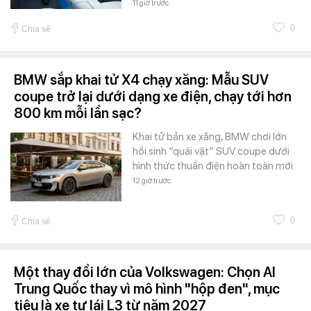
11 giờ trước
0
Chia sẻ
BMW sắp khai tử X4 chạy xăng: Mẫu SUV
coupe trở lại dưới dạng xe điện, chạy tới hơn
800 km mỗi lần sạc?
Khai tử bản xe xăng, BMW chơi lớn
hồi sinh “quái vật” SUV coupe dưới
hình thức thuần điện hoàn toàn mới.
12 giờ trước
0
Chia sẻ
Một thay đổi lớn của Volkswagen: Chọn AI
Trung Quốc thay vì mô hình "hộp đen", mục
tiêu là xe tự lái L3 từ năm 2027