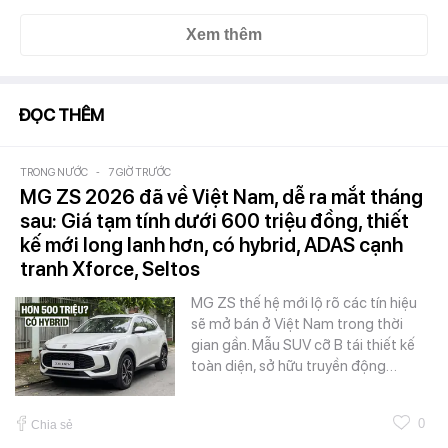
Xem thêm
ĐỌC THÊM
TRONG NƯỚC
-
7 GIỜ TRƯỚC
MG ZS 2026 đã về Việt Nam, dễ ra mắt tháng
sau: Giá tạm tính dưới 600 triệu đồng, thiết
kế mới long lanh hơn, có hybrid, ADAS cạnh
tranh Xforce, Seltos
MG ZS thế hệ mới lộ rõ các tín hiệu
sẽ mở bán ở Việt Nam trong thời
gian gần. Mẫu SUV cỡ B tái thiết kế
toàn diện, sở hữu truyền động…
0
Chia sẻ