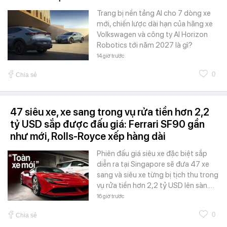
Trang bị nền tảng AI cho 7 dòng xe
mới, chiến lược dài hạn của hãng xe
Volkswagen và công ty AI Horizon
Robotics tới năm 2027 là gì?
14 giờ trước
0
Chia sẻ
47 siêu xe, xe sang trong vụ rửa tiền hơn 2,2
tỷ USD sắp được đấu giá: Ferrari SF90 gần
như mới, Rolls-Royce xếp hàng dài
Phiên đấu giá siêu xe đặc biệt sắp
diễn ra tại Singapore sẽ đưa 47 xe
sang và siêu xe từng bị tịch thu trong
vụ rửa tiền hơn 2,2 tỷ USD lên sàn.…
16 giờ trước
0
Chia sẻ