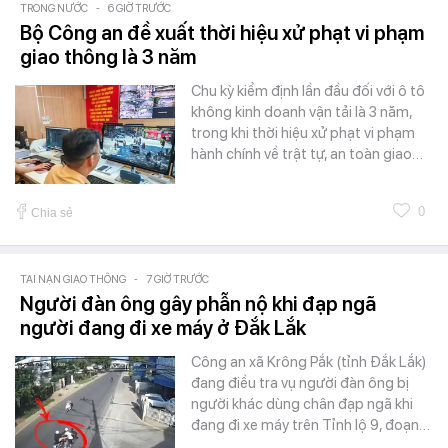
TRONG NƯỚC
-
6 GIỜ TRƯỚC
Bộ Công an đề xuất thời hiệu xử phạt vi phạm
giao thông là 3 năm
Chu kỳ kiểm định lần đầu đối với ô tô
không kinh doanh vận tải là 3 năm,
trong khi thời hiệu xử phạt vi phạm
hành chính về trật tự, an toàn giao…
0
Chia sẻ
TAI NẠN GIAO THÔNG
-
7 GIỜ TRƯỚC
Người đàn ông gây phẫn nộ khi đạp ngã
người đang đi xe máy ở Đắk Lắk
Công an xã Krông Pắk (tỉnh Đắk Lắk)
đang điều tra vụ người đàn ông bị
người khác dùng chân đạp ngã khi
đang đi xe máy trên Tỉnh lộ 9, đoạn…