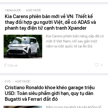
TRONG NƯỚC
-
4 GIỜ TRƯỚC
Kia Carens phiên bản mới về VN: Thiết kế
thay đổi hợp gu người Việt, dễ có ADAS và
phanh tay điện tử cạnh tranh Xpander
Kia Carens phiên bản nâng cấp đã có
mặt ở Việt Nam, chỉ sau gần một
năm ra mắt quốc tế tại Ấn Độ.
0
Chia sẻ
Ô TÔ
-
4 GIỜ TRƯỚC
Cristiano Ronaldo khoe khéo garage triệu
USD: Toàn siêu phẩm giới hạn, quy tụ dàn
Bugatti và Ferrari đắt đỏ
Nắm trong tay khối tài sản khổng lồ,