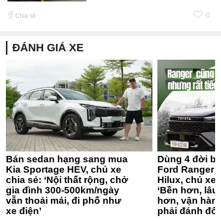
0
Chia sẻ
ĐÁNH GIÁ XE
Bán sedan hạng sang mua
Dùng 4 đời bá
Kia Sportage HEV, chủ xe
Ford Ranger 
chia sẻ: ‘Nội thất rộng, chở
Hilux, chủ xe 
gia đình 300-500km/ngày
‘Bền hơn, lâu 
vẫn thoải mái, đi phố như
hơn, vận hàn
xe điện’
phải đánh đổi