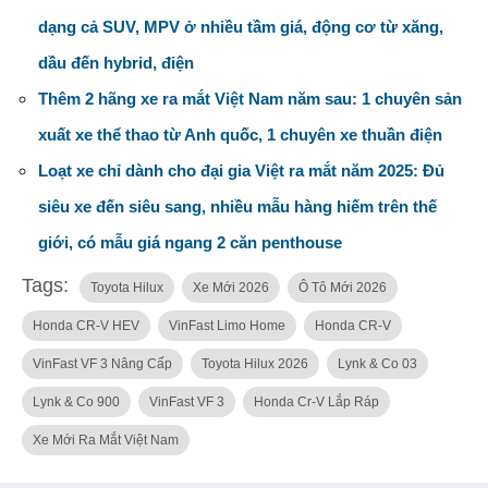
dạng cả SUV, MPV ở nhiều tầm giá, động cơ từ xăng,
dầu đến hybrid, điện
Thêm 2 hãng xe ra mắt Việt Nam năm sau: 1 chuyên sản
xuất xe thể thao từ Anh quốc, 1 chuyên xe thuần điện
Loạt xe chỉ dành cho đại gia Việt ra mắt năm 2025: Đủ
siêu xe đến siêu sang, nhiều mẫu hàng hiếm trên thế
giới, có mẫu giá ngang 2 căn penthouse
Tags:
Toyota Hilux
Xe Mới 2026
Ô Tô Mới 2026
Honda CR-V HEV
VinFast Limo Home
Honda CR-V
VinFast VF 3 Nâng Cấp
Toyota Hilux 2026
Lynk & Co 03
Lynk & Co 900
VinFast VF 3
Honda Cr-V Lắp Ráp
Xe Mới Ra Mắt Việt Nam