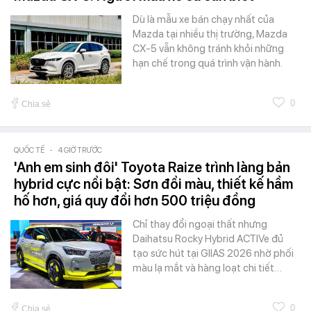
Dù là mẫu xe bán chạy nhất của
Mazda tại nhiều thị trường, Mazda
CX-5 vẫn không tránh khỏi những
hạn chế trong quá trình vận hành.
0
Chia sẻ
QUỐC TẾ
-
4 GIỜ TRƯỚC
'Anh em sinh đôi' Toyota Raize trình làng bản
hybrid cực nổi bật: Sơn đổi màu, thiết kế hầm
hố hơn, giá quy đổi hơn 500 triệu đồng
Chỉ thay đổi ngoại thất nhưng
Daihatsu Rocky Hybrid ACTIVe đủ
tạo sức hút tại GIIAS 2026 nhờ phối
màu lạ mắt và hàng loạt chi tiết…
0
Chia sẻ