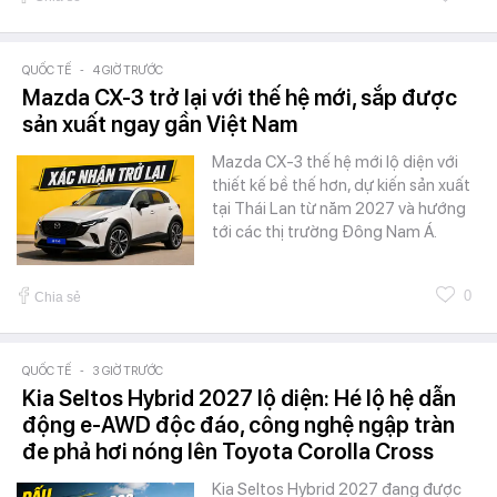
QUỐC TẾ
-
4 GIỜ TRƯỚC
Mazda CX-3 trở lại với thế hệ mới, sắp được
sản xuất ngay gần Việt Nam
Mazda CX-3 thế hệ mới lộ diện với
thiết kế bề thế hơn, dự kiến sản xuất
tại Thái Lan từ năm 2027 và hướng
tới các thị trường Đông Nam Á.
0
Chia sẻ
QUỐC TẾ
-
3 GIỜ TRƯỚC
Kia Seltos Hybrid 2027 lộ diện: Hé lộ hệ dẫn
động e-AWD độc đáo, công nghệ ngập tràn
đe phả hơi nóng lên Toyota Corolla Cross
Kia Seltos Hybrid 2027 đang được