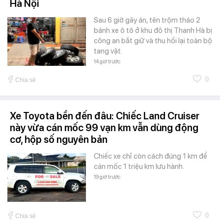
Hà Nội
Sau 6 giờ gây án, tên trộm tháo 2
bánh xe ô tô ở khu đô thị Thanh Hà bị
công an bắt giữ và thu hồi lại toàn bộ
tang vật.
14 giờ trước
0
Chia sẻ
Xe Toyota bền đến đâu: Chiếc Land Cruiser
này vừa cán mốc 99 vạn km vẫn dùng động
cơ, hộp số nguyên bản
Chiếc xe chỉ còn cách đúng 1 km để
cán mốc 1 triệu km lưu hành.
19 giờ trước
0
Chia sẻ