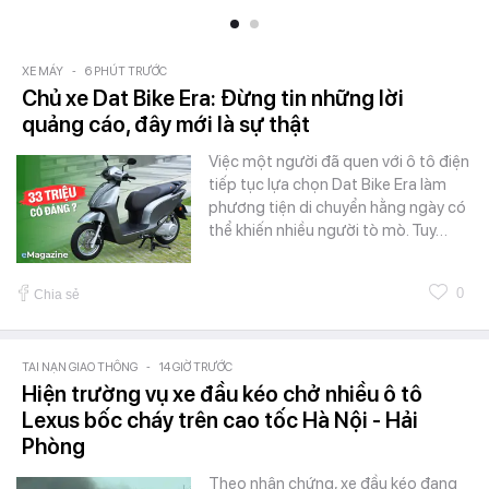
XE MÁY
-
6 PHÚT TRƯỚC
Chủ xe Dat Bike Era: Đừng tin những lời
quảng cáo, đây mới là sự thật
Việc một người đã quen với ô tô điện
tiếp tục lựa chọn Dat Bike Era làm
phương tiện di chuyển hằng ngày có
thể khiến nhiều người tò mò. Tuy…
0
Chia sẻ
TAI NẠN GIAO THÔNG
-
14 GIỜ TRƯỚC
Hiện trường vụ xe đầu kéo chở nhiều ô tô
Lexus bốc cháy trên cao tốc Hà Nội - Hải
Phòng
Theo nhân chứng, xe đầu kéo đang