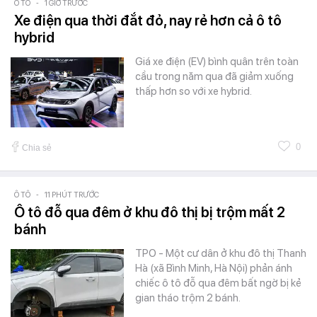
Ô TÔ
-
1 GIỜ TRƯỚC
Xe điện qua thời đắt đỏ, nay rẻ hơn cả ô tô
hybrid
Giá xe điện (EV) bình quân trên toàn
cầu trong năm qua đã giảm xuống
thấp hơn so với xe hybrid.
0
Chia sẻ
Ô TÔ
-
11 PHÚT TRƯỚC
Ô tô đỗ qua đêm ở khu đô thị bị trộm mất 2
bánh
TPO - Một cư dân ở khu đô thị Thanh
Hà (xã Bình Minh, Hà Nội) phản ánh
chiếc ô tô đỗ qua đêm bất ngờ bị kẻ
gian tháo trộm 2 bánh.