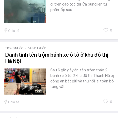
đi trên cao tốc thì lửa bùng lên từ
phần lốp sau.
0
Chia sẻ
TRONG NƯỚC
-
14 GIỜ TRƯỚC
Danh tính tên trộm bánh xe ô tô ở khu đô thị
Hà Nội
Sau 6 giờ gây án, tên trộm tháo 2
bánh xe ô tô ở khu đô thị Thanh Hà bị
công an bắt giữ và thu hồi lại toàn bộ
tang vật.
0
Chia sẻ