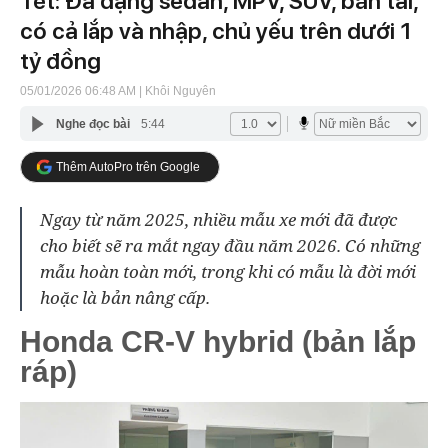
Tết: Đa dạng sedan, MPV, SUV, bán tải,
có cả lắp và nhập, chủ yếu trên dưới 1
tỷ đồng
05/01/2026 06:48 AM
| Khôi Nguyên
Nghe đọc bài
5:44
Thêm AutoPro trên Google
Ngay từ năm 2025, nhiều mẫu xe mới đã được
cho biết sẽ ra mắt ngay đầu năm 2026. Có những
mẫu hoàn toàn mới, trong khi có mẫu là đời mới
hoặc là bản nâng cấp.
Honda CR-V hybrid (bản lắp
ráp)