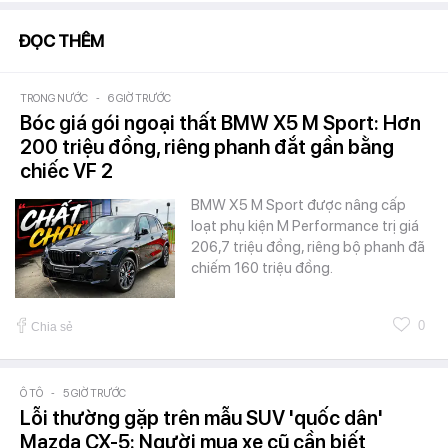
ĐỌC THÊM
TRONG NƯỚC
-
6 GIỜ TRƯỚC
Bóc giá gói ngoại thất BMW X5 M Sport: Hơn
200 triệu đồng, riêng phanh đắt gần bằng
chiếc VF 2
BMW X5 M Sport được nâng cấp
loạt phụ kiện M Performance trị giá
206,7 triệu đồng, riêng bộ phanh đã
chiếm 160 triệu đồng.
0
Chia sẻ
Ô TÔ
-
5 GIỜ TRƯỚC
Lỗi thường gặp trên mẫu SUV 'quốc dân'
Mazda CX-5: Người mua xe cũ cần biết