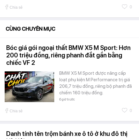
0
Chia sẻ
CÙNG CHUYÊN MỤC
Bóc giá gói ngoại thất BMW X5 M Sport: Hơn
200 triệu đồng, riêng phanh đắt gần bằng
chiếc VF 2
BMW X5 M Sport được nâng cấp
loạt phụ kiện M Performance trị giá
206,7 triệu đồng, riêng bộ phanh đã
chiếm 160 triệu đồng.
6 giờ trước
0
Chia sẻ
Danh tính tên trộm bánh xe ô tô ở khu đô thị