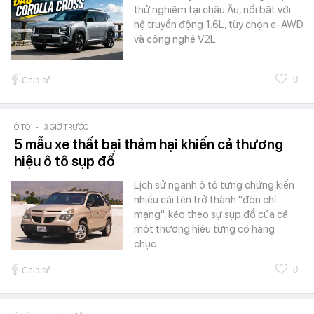
thử nghiệm tại châu Âu, nổi bật với
hệ truyền động 1.6L, tùy chọn e-AWD
và công nghệ V2L.
0
Chia sẻ
Ô TÔ
-
3 GIỜ TRƯỚC
5 mẫu xe thất bại thảm hại khiến cả thương
hiệu ô tô sụp đổ
Lịch sử ngành ô tô từng chứng kiến
nhiều cái tên trở thành "đòn chí
mạng", kéo theo sự sụp đổ của cả
một thương hiệu từng có hàng
chục…
0
Chia sẻ