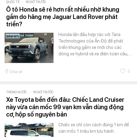
QUỐC TẾ
-
16 GIỜ TRƯỚC
Ô tô Honda sẽ rẻ hơn rất nhiều nhờ khung
gầm do hãng mẹ Jaguar Land Rover phát
triển?
Honda lần đầu hợp tác với Tata
Technologies của Ấn Độ để phát
triển khung gầm xe mới cho các
dòng xe hybrid và xe điện toàn cầu,…
0
Chia sẻ
TRONG NƯỚC
-
19 GIỜ TRƯỚC
Xe Toyota bền đến đâu: Chiếc Land Cruiser
này vừa cán mốc 99 vạn km vẫn dùng động
cơ, hộp số nguyên bản
Chiếc xe chỉ còn cách đúng 1 km để
cán mốc 1 triệu km lưu hành.