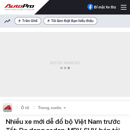
Bí mật Xe Biz
Trên Ghế
Tôi làm thật Bạn hiểu thấu
Ô tô
Trong nước
Nhiều xe mới dễ đổ bộ Việt Nam trước