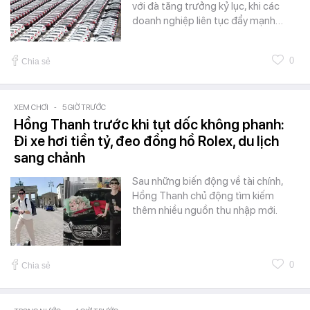
với đà tăng trưởng kỷ lục, khi các
doanh nghiệp liên tục đẩy mạnh…
0
Chia sẻ
XEM CHƠI
-
5 GIỜ TRƯỚC
Hồng Thanh trước khi tụt dốc không phanh:
Đi xe hơi tiền tỷ, đeo đồng hồ Rolex, du lịch
sang chảnh
Sau những biến động về tài chính,
Hồng Thanh chủ động tìm kiếm
thêm nhiều nguồn thu nhập mới.
0
Chia sẻ