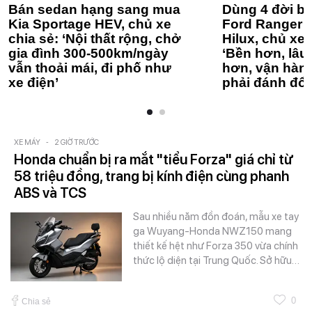
Bán sedan hạng sang mua
Dùng 4 đời bá
Kia Sportage HEV, chủ xe
Ford Ranger 
chia sẻ: ‘Nội thất rộng, chở
Hilux, chủ xe 
gia đình 300-500km/ngày
‘Bền hơn, lâu 
vẫn thoải mái, đi phố như
hơn, vận hàn
xe điện’
phải đánh đổi
XE MÁY
-
2 GIỜ TRƯỚC
Honda chuẩn bị ra mắt "tiểu Forza" giá chỉ từ
58 triệu đồng, trang bị kính điện cùng phanh
ABS và TCS
Sau nhiều năm đồn đoán, mẫu xe tay
ga Wuyang-Honda NWZ150 mang
thiết kế hệt như Forza 350 vừa chính
thức lộ diện tại Trung Quốc. Sở hữu…
0
Chia sẻ