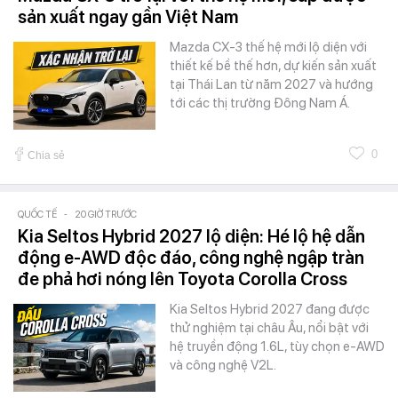
sản xuất ngay gần Việt Nam
Mazda CX-3 thế hệ mới lộ diện với
thiết kế bề thế hơn, dự kiến sản xuất
tại Thái Lan từ năm 2027 và hướng
tới các thị trường Đông Nam Á.
0
Chia sẻ
QUỐC TẾ
-
20 GIỜ TRƯỚC
Kia Seltos Hybrid 2027 lộ diện: Hé lộ hệ dẫn
động e-AWD độc đáo, công nghệ ngập tràn
đe phả hơi nóng lên Toyota Corolla Cross
Kia Seltos Hybrid 2027 đang được
thử nghiệm tại châu Âu, nổi bật với
hệ truyền động 1.6L, tùy chọn e-AWD
và công nghệ V2L.