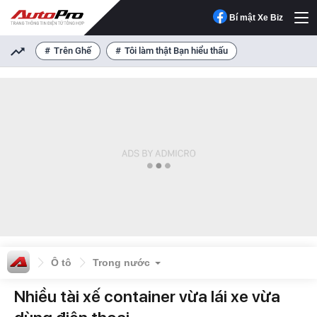
Bí mật Xe Biz
Trên Ghế
Tôi làm thật Bạn hiểu thấu
Ô tô
Trong nước
Nhiều tài xế container vừa lái xe vừa