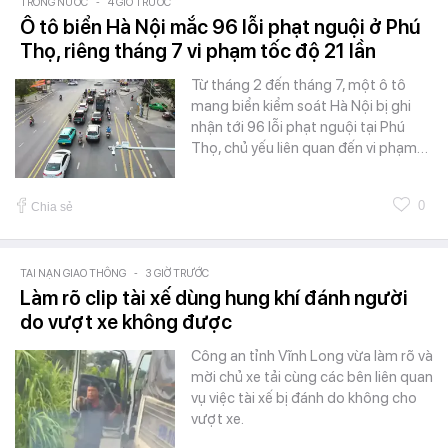
TRONG NƯỚC
-
4 GIỜ TRƯỚC
Ô tô biển Hà Nội mắc 96 lỗi phạt nguội ở Phú
Thọ, riêng tháng 7 vi phạm tốc độ 21 lần
Từ tháng 2 đến tháng 7, một ô tô
mang biển kiểm soát Hà Nội bị ghi
nhận tới 96 lỗi phạt nguội tại Phú
Thọ, chủ yếu liên quan đến vi phạm…
0
Chia sẻ
TAI NẠN GIAO THÔNG
-
3 GIỜ TRƯỚC
Làm rõ clip tài xế dùng hung khí đánh người
do vượt xe không được
Công an tỉnh Vĩnh Long vừa làm rõ và
mời chủ xe tải cùng các bên liên quan
vụ việc tài xế bị đánh do không cho
vượt xe.