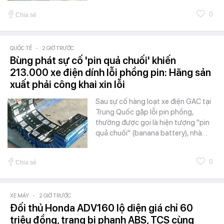
0
Chia sẻ
QUỐC TẾ
-
2 GIỜ TRƯỚC
Bùng phát sự cố 'pin quả chuối' khiến
213.000 xe điện dính lỗi phồng pin: Hãng sản
xuất phải công khai xin lỗi
Sau sự cố hàng loạt xe điện GAC tại
Trung Quốc gặp lỗi pin phồng,
thường được gọi là hiện tượng "pin
quả chuối" (banana battery), nhà…
0
Chia sẻ
XE MÁY
-
2 GIỜ TRƯỚC
Đối thủ Honda ADV160 lộ diện giá chỉ 60
triệu đồng, trang bị phanh ABS, TCS cùng