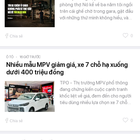
phòng thợ. Nó kể về ba năm tôi ngồi
trên cái ghế chờ trong gara, gật đầu
với những thứ mình không hiểu, và…
0
Chia sẻ
Ô TÔ
-
16 GIỜ TRƯỚC
Nhiều mẫu MPV giảm giá, xe 7 chỗ hạ xuống
dưới 400 triệu đồng
TPO - Thị trường MPV phổ thông
đang chứng kiến cuộc cạnh tranh
khốc liệt về giá, đem đến cho người
tiêu dùng nhiều lựa chọn xe 7 chỗ…
0
Chia sẻ