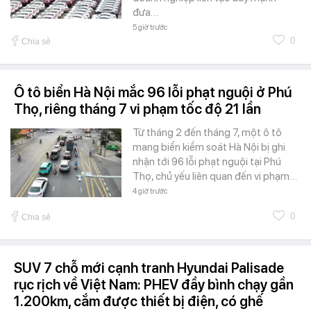
đưa…
5 giờ trước
0
Chia sẻ
Ô tô biển Hà Nội mắc 96 lỗi phạt nguội ở Phú
Thọ, riêng tháng 7 vi phạm tốc độ 21 lần
Từ tháng 2 đến tháng 7, một ô tô
mang biển kiểm soát Hà Nội bị ghi
nhận tới 96 lỗi phạt nguội tại Phú
Thọ, chủ yếu liên quan đến vi phạm…
4 giờ trước
0
Chia sẻ
SUV 7 chỗ mới cạnh tranh Hyundai Palisade
rục rịch về Việt Nam: PHEV đầy bình chạy gần
1.200km, cắm được thiết bị điện, có ghế