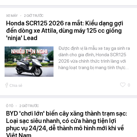
XE MÁY
-
2 GIỜ TRƯỚC
Honda SCR125 2026 ra mắt: Kiểu dạng gợi
đến dòng xe Attila, dùng máy 125 cc giống
'ninja' Lead
Được định vị là mẫu xe tay ga sinh ra
dành cho gia đình, Honda SCR125
2026 vừa chính thức trình làng với
hàng loạt trang bị mang tính thực…
0
Chia sẻ
Ô TÔ
-
2 GIỜ TRƯỚC
BYD 'chơi lớn' biến cây xăng thành trạm sạc:
Loại sạc siêu nhanh, có cửa hàng tiện lợi
phục vụ 24/24, dễ thành mô hình mới khi về
Việt Nam