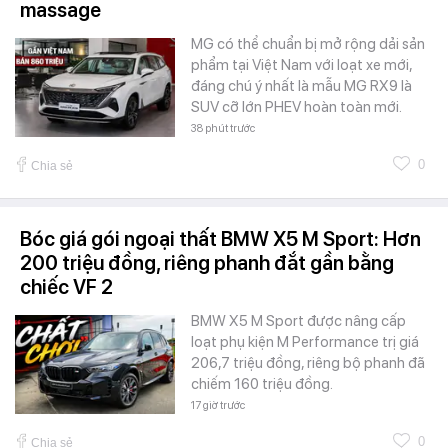
massage
MG có thể chuẩn bị mở rộng dải sản
phẩm tại Việt Nam với loạt xe mới,
đáng chú ý nhất là mẫu MG RX9 là
SUV cỡ lớn PHEV hoàn toàn mới.
38 phút trước
0
Chia sẻ
Bóc giá gói ngoại thất BMW X5 M Sport: Hơn
200 triệu đồng, riêng phanh đắt gần bằng
chiếc VF 2
BMW X5 M Sport được nâng cấp
loạt phụ kiện M Performance trị giá
206,7 triệu đồng, riêng bộ phanh đã
chiếm 160 triệu đồng.
17 giờ trước
0
Chia sẻ