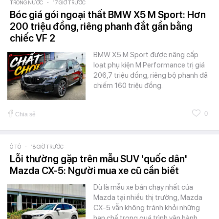
TRONG NƯỚC
-
17 GIỜ TRƯỚC
Bóc giá gói ngoại thất BMW X5 M Sport: Hơn
200 triệu đồng, riêng phanh đắt gần bằng
chiếc VF 2
BMW X5 M Sport được nâng cấp
loạt phụ kiện M Performance trị giá
206,7 triệu đồng, riêng bộ phanh đã
chiếm 160 triệu đồng.
0
Chia sẻ
Ô TÔ
-
18 GIỜ TRƯỚC
Lỗi thường gặp trên mẫu SUV 'quốc dân'
Mazda CX-5: Người mua xe cũ cần biết
Dù là mẫu xe bán chạy nhất của
Mazda tại nhiều thị trường, Mazda
CX-5 vẫn không tránh khỏi những
hạn chế trong quá trình vận hành.