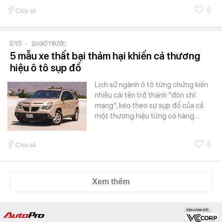
0
Chia sẻ
Ô TÔ
-
20 GIỜ TRƯỚC
5 mẫu xe thất bại thảm hại khiến cả thương
hiệu ô tô sụp đổ
Lịch sử ngành ô tô từng chứng kiến
nhiều cái tên trở thành "đòn chí
mạng", kéo theo sự sụp đổ của cả
một thương hiệu từng có hàng…
0
Chia sẻ
Xem thêm