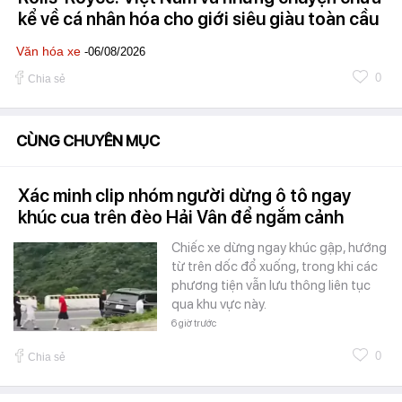
kể về cá nhân hóa cho giới siêu giàu toàn cầu
Văn hóa xe
-06/08/2026
0
Chia sẻ
CÙNG CHUYÊN MỤC
Xác minh clip nhóm người dừng ô tô ngay
khúc cua trên đèo Hải Vân để ngắm cảnh
Chiếc xe dừng ngay khúc gập, hướng
từ trên dốc đổ xuống, trong khi các
phương tiện vẫn lưu thông liên tục
qua khu vực này.
6 giờ trước
0
Chia sẻ