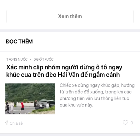
Xem thêm
ĐỌC THÊM
TRONG NƯỚC
-
6 GIỜ TRƯỚC
Xác minh clip nhóm người dừng ô tô ngay
khúc cua trên đèo Hải Vân để ngắm cảnh
Chiếc xe dừng ngay khúc gập, hướng
từ trên dốc đổ xuống, trong khi các
phương tiện vẫn lưu thông liên tục
qua khu vực này.
0
Chia sẻ