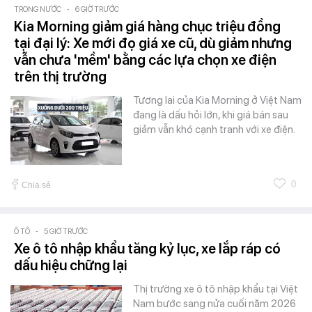
TRONG NƯỚC
-
6 GIỜ TRƯỚC
Kia Morning giảm giá hàng chục triệu đồng
tại đại lý: Xe mới đọ giá xe cũ, dù giảm nhưng
vẫn chưa 'mềm' bằng các lựa chọn xe điện
trên thị trường
Tương lai của Kia Morning ở Việt Nam
đang là dấu hỏi lớn, khi giá bán sau
giảm vẫn khó cạnh tranh với xe điện.
0
Chia sẻ
Ô TÔ
-
5 GIỜ TRƯỚC
Xe ô tô nhập khẩu tăng kỷ lục, xe lắp ráp có
dấu hiệu chững lại
Thị trường xe ô tô nhập khẩu tại Việt
Nam bước sang nửa cuối năm 2026