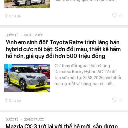
0
Chia sẻ
QUỐC TẾ
-
19 GIỜ TRƯỚC
'Anh em sinh đôi' Toyota Raize trình làng bản
hybrid cực nổi bật: Sơn đổi màu, thiết kế hầm
hố hơn, giá quy đổi hơn 500 triệu đồng
Chỉ thay đổi ngoại thất nhưng
Daihatsu Rocky Hybrid ACTIVe đủ
tạo sức hút tại GIIAS 2026 nhờ phối
màu lạ mắt và hàng loạt chi tiết…
0
Chia sẻ
QUỐC TẾ
-
20 GIỜ TRƯỚC
Mazda CX-3 trở lại với thế hệ mới, sắp được