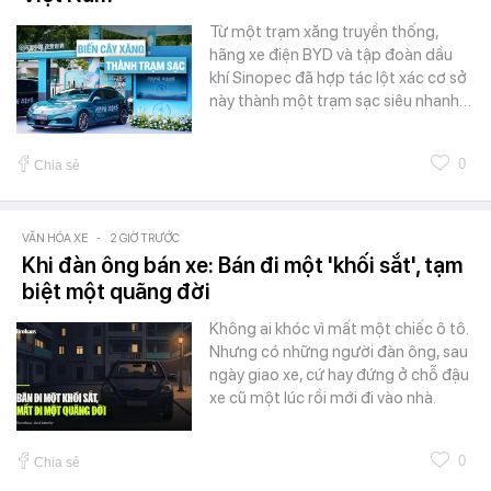
Từ một trạm xăng truyền thống,
hãng xe điện BYD và tập đoàn dầu
khí Sinopec đã hợp tác lột xác cơ sở
này thành một trạm sạc siêu nhanh…
0
Chia sẻ
VĂN HÓA XE
-
2 GIỜ TRƯỚC
Khi đàn ông bán xe: Bán đi một 'khối sắt', tạm
biệt một quãng đời
Không ai khóc vì mất một chiếc ô tô.
Nhưng có những người đàn ông, sau
ngày giao xe, cứ hay đứng ở chỗ đậu
xe cũ một lúc rồi mới đi vào nhà.
0
Chia sẻ