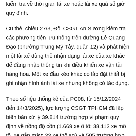
kiểm tra về thời gian lái xe hoặc lái xe quá số giờ
quy định.
Cụ thể, chiều 27/3, Đội CSGT An Sương kiểm tra
các phương tiện lưu thông trên đường Lê Quang
Đạo (phường Trung Mỹ Tây, quận 12) và phát hiện
một tài xế dùng thẻ nhận dạng lái xe của xe khác
để đăng nhập thông tin khi điều khiển xe vận tải
hàng hóa. Một xe đầu kéo khác có lắp đặt thiết bị
ghi nhận hình ảnh lái xe nhưng không có tác dụng.
Theo số liệu thống kê của PC08, từ 15/12/2024
đến 14/3/2025), lực lượng CSGT TPHCM đã lập
biên bản xử lý 39.814 trường hợp vi phạm quy
định về nồng độ cồn (1.669 xe ô tô; 38.112 xe mô
tô, xe gắn máy; 33 xe thô sơ) và 505 trường hợp