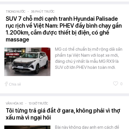
TRONG NƯỚC
-
38 PHÚT TRƯỚC
SUV 7 chỗ mới cạnh tranh Hyundai Palisade
rục rịch về Việt Nam: PHEV đầy bình chạy gần
1.200km, cắm được thiết bị điện, có ghế
massage
MG có thể chuẩn bị mở rộng dải sản
phẩm tại Việt Nam với loạt xe mới,
đáng chú ý nhất là mẫu MG RX9 là
SUV cỡ lớn PHEV hoàn toàn mới.
0
Chia sẻ
VĂN HÓA XE
-
13 GIỜ TRƯỚC
Tôi từng trả giá đắt ở gara, không phải vì thợ
xấu mà vì ngại hỏi
Bài này không dạy anh em cách đề