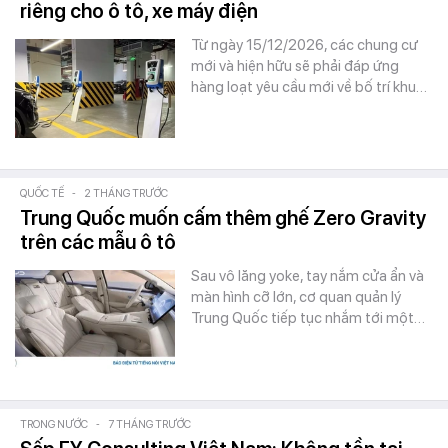
riêng cho ô tô, xe máy điện
Từ ngày 15/12/2026, các chung cư
mới và hiện hữu sẽ phải đáp ứng
hàng loạt yêu cầu mới về bố trí khu…
QUỐC TẾ
-
2 THÁNG TRƯỚC
Trung Quốc muốn cấm thêm ghế Zero Gravity
trên các mẫu ô tô
Sau vô lăng yoke, tay nắm cửa ẩn và
màn hình cỡ lớn, cơ quan quản lý
Trung Quốc tiếp tục nhắm tới một…
TRONG NƯỚC
-
7 THÁNG TRƯỚC