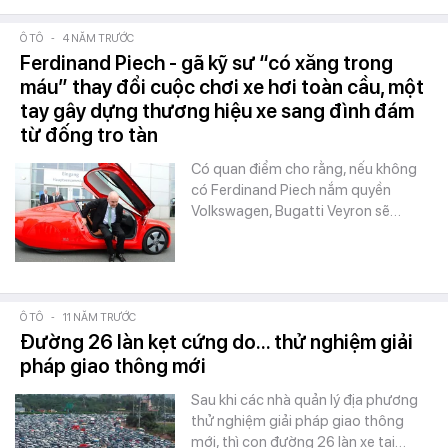
Ô TÔ
-
4 NĂM TRƯỚC
Ferdinand Piech - gã kỹ sư “có xăng trong
máu” thay đổi cuộc chơi xe hơi toàn cầu, một
tay gây dựng thương hiệu xe sang đình đám
từ đống tro tàn
Có quan điểm cho rằng, nếu không
có Ferdinand Piech nắm quyền
Volkswagen, Bugatti Veyron sẽ…
Ô TÔ
-
11 NĂM TRƯỚC
Đường 26 làn kẹt cứng do... thử nghiệm giải
pháp giao thông mới
Sau khi các nhà quản lý địa phương
thử nghiệm giải pháp giao thông
mới, thì con đường 26 làn xe tại…