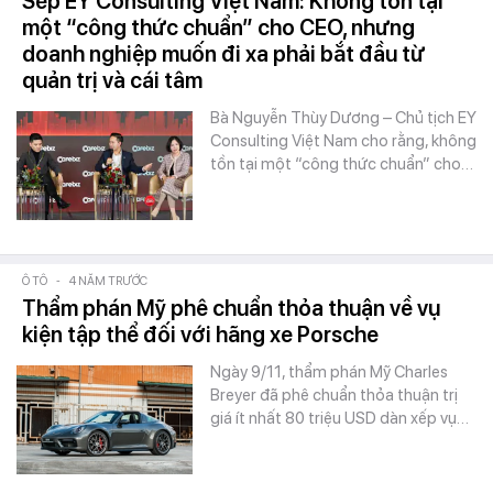
Sếp EY Consulting Việt Nam: Không tồn tại
một “công thức chuẩn” cho CEO, nhưng
doanh nghiệp muốn đi xa phải bắt đầu từ
quản trị và cái tâm
Bà Nguyễn Thùy Dương – Chủ tịch EY
Consulting Việt Nam cho rằng, không
tồn tại một “công thức chuẩn” cho…
Ô TÔ
-
4 NĂM TRƯỚC
Thẩm phán Mỹ phê chuẩn thỏa thuận về vụ
kiện tập thể đối với hãng xe Porsche
Ngày 9/11, thẩm phán Mỹ Charles
Breyer đã phê chuẩn thỏa thuận trị
giá ít nhất 80 triệu USD dàn xếp vụ…