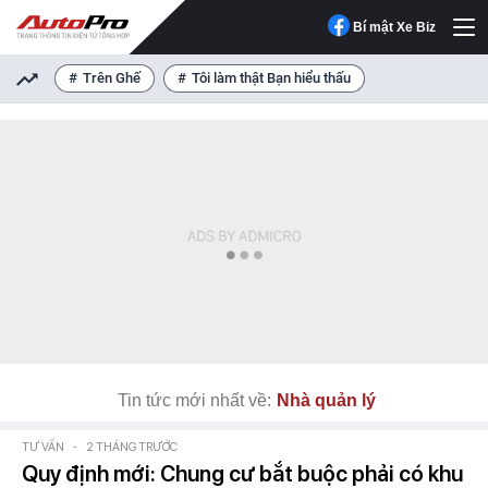
Bí mật Xe Biz
Trên Ghế
Tôi làm thật Bạn hiểu thấu
Tin tức mới nhất về:
Nhà quản lý
TƯ VẤN
-
2 THÁNG TRƯỚC
Quy định mới: Chung cư bắt buộc phải có khu