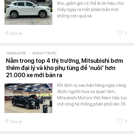
kho, giảm giá có thể là tín hiệu cho
thấy ngày ra mắt phiên bản mới
không còn quá xa.
0
Chia sẻ
TRONG NƯỚC
-
39 PHÚT TRƯỚC
Nằm trong top 4 thị trường, Mitsubishi bơm
thêm đại lý và kho phụ tùng để ‘nuôi’ hơn
21.000 xe mới bán ra
Khi dịch vụ sau bán hàng ngày càng
được người mua xe quan tâm,
Mitsubishi Motors Việt Nam tiếp tục
mở rộng hệ thống phân phối lên 76…
0
Chia sẻ