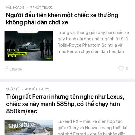
VĂN HÓA XE
-
7 PHÚT TRƯỚC
Người đầu tiên khen một chiếc xe thường
không phải dân chơi xe
Trong vài tháng gần đây, hai chiếc xe
gây tranh cãi bậc nhất ngành ô tô là
Rolls-Royce Phantom Scintilla và
mẫu Ferrari chạy điện đầu tiên, lần…
0
Chia sẻ
QUỐC TẾ
-
41 PHÚT TRƯỚC
Trông rất Ferrari nhưng tên nghe như Lexus,
chiếc xe này mạnh 585hp, có thể chạy hơn
850km/sạc
Luxeed RX – mẫu xe điện hợp tác
giữa Chery và Huawei mang thiết kế
gợi nhớ Ferrari – chuẩn bị nhận đặt