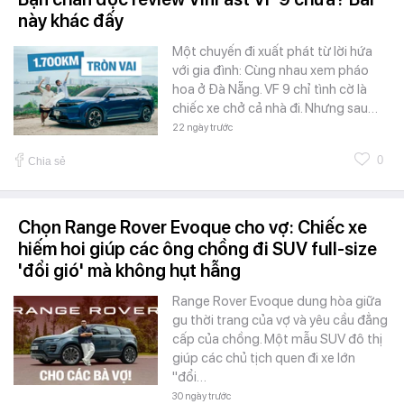
này khác đấy
Một chuyến đi xuất phát từ lời hứa
với gia đình: Cùng nhau xem pháo
hoa ở Đà Nẵng. VF 9 chỉ tình cờ là
chiếc xe chở cả nhà đi. Nhưng sau…
22 ngày trước
0
Chia sẻ
Chọn Range Rover Evoque cho vợ: Chiếc xe
hiếm hoi giúp các ông chồng đi SUV full-size
'đổi gió' mà không hụt hẫng
Range Rover Evoque dung hòa giữa
gu thời trang của vợ và yêu cầu đẳng
cấp của chồng. Một mẫu SUV đô thị
giúp các chủ tịch quen đi xe lớn
"đổi…
30 ngày trước