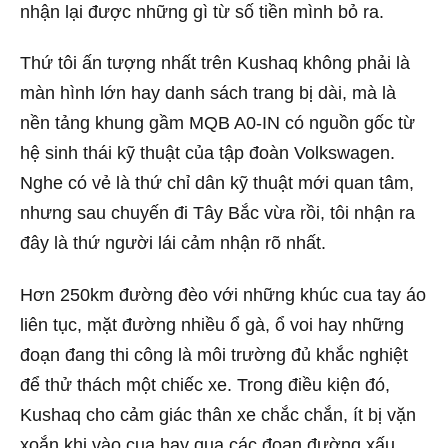
nhận lại được những gì từ số tiền mình bỏ ra.
Thứ tôi ấn tượng nhất trên Kushaq không phải là
màn hình lớn hay danh sách trang bị dài, mà là
nền tảng khung gầm MQB A0-IN có nguồn gốc từ
hệ sinh thái kỹ thuật của tập đoàn Volkswagen.
Nghe có vẻ là thứ chỉ dân kỹ thuật mới quan tâm,
nhưng sau chuyến đi Tây Bắc vừa rồi, tôi nhận ra
đây là thứ người lái cảm nhận rõ nhất.
Hơn 250km đường đèo với những khúc cua tay áo
liên tục, mặt đường nhiều ổ gà, ổ voi hay những
đoạn đang thi công là môi trường đủ khắc nghiệt
để thử thách một chiếc xe. Trong điều kiện đó,
Kushaq cho cảm giác thân xe chắc chắn, ít bị vặn
xoắn khi vào cua hay qua các đoạn đường xấu.