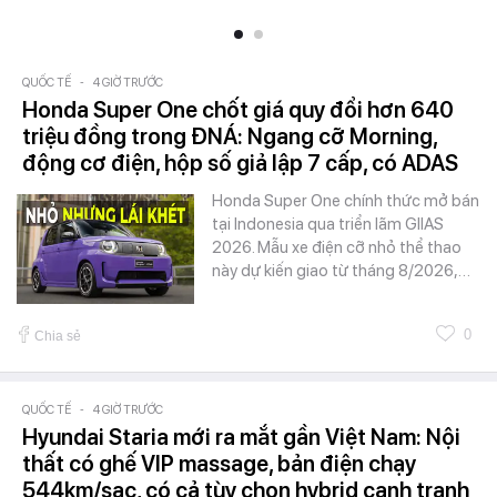
QUỐC TẾ
-
4 GIỜ TRƯỚC
Honda Super One chốt giá quy đổi hơn 640
triệu đồng trong ĐNÁ: Ngang cỡ Morning,
động cơ điện, hộp số giả lập 7 cấp, có ADAS
Honda Super One chính thức mở bán
tại Indonesia qua triển lãm GIIAS
2026. Mẫu xe điện cỡ nhỏ thể thao
này dự kiến giao từ tháng 8/2026,…
0
Chia sẻ
QUỐC TẾ
-
4 GIỜ TRƯỚC
Hyundai Staria mới ra mắt gần Việt Nam: Nội
thất có ghế VIP massage, bản điện chạy
544km/sạc, có cả tùy chọn hybrid cạnh tranh