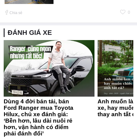
0
Chia sẻ
ĐÁNH GIÁ XE
Dùng 4 đời bán tải, bán
Anh muốn làm
Ford Ranger mua Toyota
xe, hay muốn 
Hilux, chủ xe đánh giá:
thay anh tất c
‘Bền hơn, lâu dài nuôi rẻ
hơn, vận hành có điểm
phải đánh đổi’