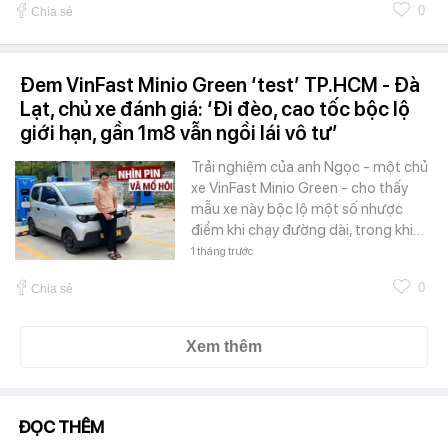
0
Chia sẻ
Đem VinFast Minio Green ‘test’ TP.HCM - Đà
Lạt, chủ xe đánh giá: ‘Đi đèo, cao tốc bộc lộ
giới hạn, gần 1m8 vẫn ngồi lái vô tư’
Trải nghiệm của anh Ngọc - một chủ
xe VinFast Minio Green - cho thấy
mẫu xe này bộc lộ một số nhược
điểm khi chạy đường dài, trong khi…
1 tháng trước
0
Chia sẻ
Xem thêm
ĐỌC THÊM