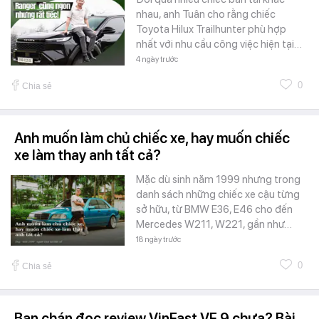
nhau, anh Tuân cho rằng chiếc
Toyota Hilux Trailhunter phù hợp
nhất với nhu cầu công việc hiện tại…
4 ngày trước
0
Chia sẻ
Anh muốn làm chủ chiếc xe, hay muốn chiếc
xe làm thay anh tất cả?
Mặc dù sinh năm 1999 nhưng trong
danh sách những chiếc xe cậu từng
sở hữu, từ BMW E36, E46 cho đến
Mercedes W211, W221, gần như…
18 ngày trước
0
Chia sẻ
Bạn chán đọc review VinFast VF 9 chưa? Bài