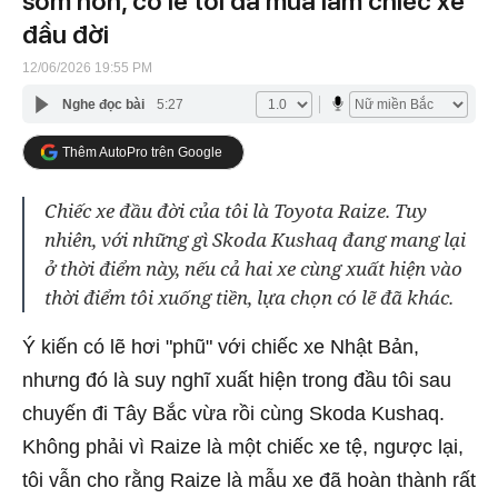
sớm hơn, có lẽ tôi đã mua làm chiếc xe
đầu đời
12/06/2026 19:55 PM
Nghe đọc bài
5:27
Thêm AutoPro trên Google
Chiếc xe đầu đời của tôi là Toyota Raize. Tuy
nhiên, với những gì Skoda Kushaq đang mang lại
ở thời điểm này, nếu cả hai xe cùng xuất hiện vào
thời điểm tôi xuống tiền, lựa chọn có lẽ đã khác.
Ý kiến có lẽ hơi "phũ" với chiếc xe Nhật Bản,
nhưng đó là suy nghĩ xuất hiện trong đầu tôi sau
chuyến đi Tây Bắc vừa rồi cùng Skoda Kushaq.
Không phải vì Raize là một chiếc xe tệ, ngược lại,
tôi vẫn cho rằng Raize là mẫu xe đã hoàn thành rất