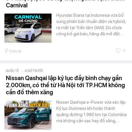
Carnival
Hyundai Staria tại Indonesia vừa bổ
sung phiên bản thuần điện và hybrid,
ra mắt tại Triển lãm GIIAS. Dù chưa
công bố giá bán, hãng đã mở đặt…
0
Chia sẻ
QUỐC TẾ
-
4 GIỜ TRƯỚC
Nissan Qashqai lập kỷ lục đầy bình chạy gần
2.000km, có thể từ Hà Nội tới TP.HCM không
cần đổ thêm xăng
Nissan Qashqai e-Power vừa xác lập
Kỷ lục Guinness khi hoàn thành
quãng đường 1.980 km tại Colombia
mà không cần sạc hay đổ xăng,…