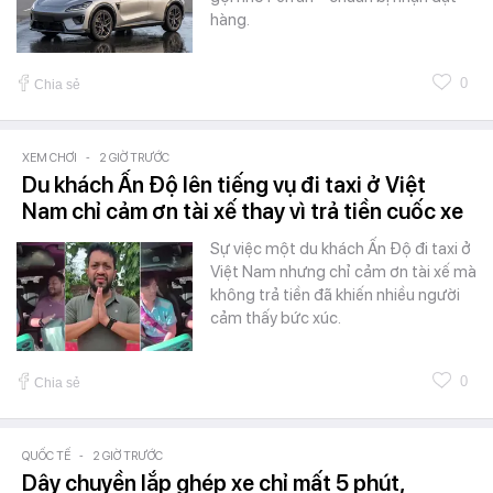
hàng.
0
Chia sẻ
XEM CHƠI
-
2 GIỜ TRƯỚC
Du khách Ấn Độ lên tiếng vụ đi taxi ở Việt
Nam chỉ cảm ơn tài xế thay vì trả tiền cuốc xe
Sự việc một du khách Ấn Độ đi taxi ở
Việt Nam nhưng chỉ cảm ơn tài xế mà
không trả tiền đã khiến nhiều người
cảm thấy bức xúc.
0
Chia sẻ
QUỐC TẾ
-
2 GIỜ TRƯỚC
Dây chuyền lắp ghép xe chỉ mất 5 phút,