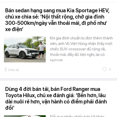
Bán sedan hạng sang mua Kia Sportage HEV,
chủ xe chia sẻ: ‘Nội thất rộng, chở gia đình
300-500km/ngày vẫn thoải mái, đi phố như
xe điện’
Khi gia đình chuẩn bị đón thêm thành
viên, anh Vũ Việt Hùng nhận thấy một
chiếc SUV-crossover đủ rộng rãi,
thoải mái, đầy đủ tiện nghi, lại có…
4 giờ trước
0
Chia sẻ
Dùng 4 đời bán tải, bán Ford Ranger mua
Toyota Hilux, chủ xe đánh giá: ‘Bền hơn, lâu
dài nuôi rẻ hơn, vận hành có điểm phải đánh
đổi’
Đổi qua nhiều chiếc bán tải khác