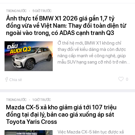
TRONG NƯỚC
-
5 GIỜ TRƯỚC
Ảnh thực tế BMW X1 2026 giá gần 1,7 tỷ
đồng vừa về Việt Nam: Thay đổi toàn diện từ
ngoài vào trong, có ADAS cạnh tranh Q3
Ở thế hệ mới, BMW X1 không chỉ
thay đổi về kiểu dáng mà còn được
nâng cấp mạnh về công nghệ, giúp
mẫu SUV hạng sang cỡ nhỏ trở nên…
0
Chia sẻ
TRONG NƯỚC
-
1 GIỜ TRƯỚC
Mazda CX-5 xả kho giảm giá tới 107 triệu
đồng tại đại lý, bản cao giá xuống áp sát
Toyota Yaris Cross
Việc Mazda CX-5 liên tục được xả