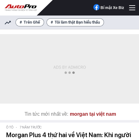
Bí mật Xe Biz
Trên Ghế
Tôi làm thật Bạn hiểu thấu
Tin tức mới nhất về:
morgan tại việt nam
Ô TÔ
-
7 NĂM TRƯỚC
Morgan Plus 4 thứ hai về Việt Nam: Khi người