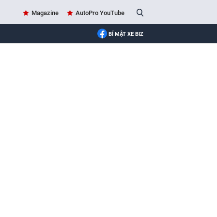
Magazine
AutoPro YouTube
BÍ MẬT XE BIZ