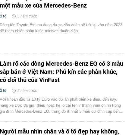
một mẫu xe của Mercedes-Benz
Ô tô
5 năm trước
Dòng tên Toyota Estima đang được đồn đoán sẽ trở lại vào năm 2023
để tham chiến phân khúc minivan thuần điện.
Làm rõ các dòng Mercedes-Benz EQ có 3 mẫu
sắp bán ở Việt Nam: Phủ kín các phân khúc,
có đối thủ của VinFast
Ô tô
5 năm trước
Với khoản đầu tư 10 tỷ Euro vào dự án phát triển xe điện, đến nay,
hãng xe Đức đã giới thiệu hoặc hé lộ cái tên 7 thành viên chính trong
gia đình Mercedes-Benz EQ, trong đó ít nhất 3 mẫu dự định cập bến…
Người mẫu nhìn chân và ô tô đẹp hay không,