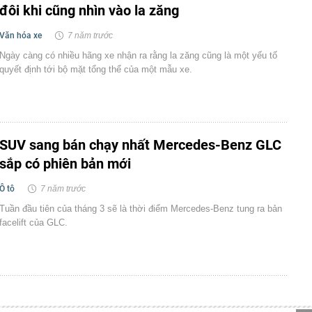
đôi khi cũng nhìn vào la zăng
Văn hóa xe
7 năm trước
Ngày càng có nhiều hãng xe nhận ra rằng la zăng cũng là một yếu tố
quyết định tới bộ mặt tổng thể của một mẫu xe.
SUV sang bán chạy nhất Mercedes-Benz GLC
sắp có phiên bản mới
Ô tô
7 năm trước
Tuần đầu tiên của tháng 3 sẽ là thời điểm Mercedes-Benz tung ra bản
facelift của GLC.