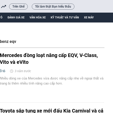
Trên Ghế
Tôi làm thật Bạn hiểu thấu
TÔ
ĐÁNH GIÁ XE
VĂN HÓA XE
KỸ THUẬT VÀ TƯ VẤN
XE MÁY
benz eqv
Mercedes đồng loạt nâng cấp EQV, V-Class,
Vito và eVito
Ô tô
3 năm trước
Nhiều dòng xe của Mercedes vừa được nâng cấp nhẹ về ngoại thất và
trang bị thêm nhiều tính năng cao cấp hơn.
Toyota sắp tung xe mới đấu Kia Carnival và cả