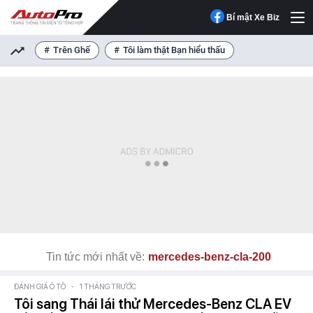
Bí mật Xe Biz
Trên Ghế
Tôi làm thật Bạn hiểu thấu
Tin tức mới nhất về:
mercedes-benz-cla-200
ĐÁNH GIÁ Ô TÔ
-
1 THÁNG TRƯỚC
Tôi sang Thái lái thử Mercedes-Benz CLA EV