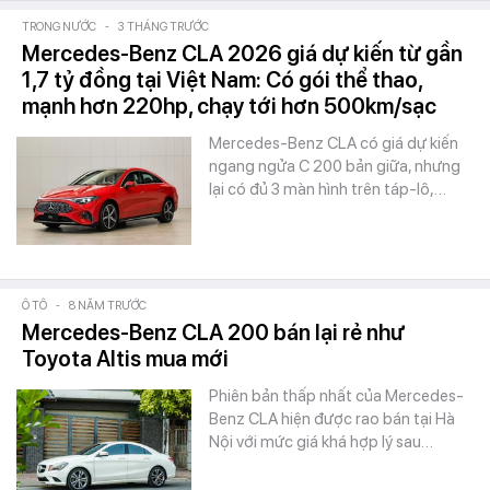
TRONG NƯỚC
-
3 THÁNG TRƯỚC
Mercedes-Benz CLA 2026 giá dự kiến từ gần
1,7 tỷ đồng tại Việt Nam: Có gói thể thao,
mạnh hơn 220hp, chạy tới hơn 500km/sạc
Mercedes-Benz CLA có giá dự kiến
ngang ngửa C 200 bản giữa, nhưng
lại có đủ 3 màn hình trên táp-lô,…
Ô TÔ
-
8 NĂM TRƯỚC
Mercedes-Benz CLA 200 bán lại rẻ như
Toyota Altis mua mới
Phiên bản thấp nhất của Mercedes-
Benz CLA hiện được rao bán tại Hà
Nội với mức giá khá hợp lý sau…