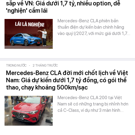
sắp về VN: Giá dưới 1,7 tỷ, nhiều option, dễ
'nghiện' cầm lái
Mercedes-Benz CLA phiên bản
thuần điện dự kiến bán chính hãng
vào quý I/2027, với mức giá dưới 1,7…
TRONG NƯỚC
-
2 THÁNG TRƯỚC
Mercedes-Benz CLA đời mới chốt lịch về Việt
Nam: Giá dự kiến dưới 1,7 tỷ đồng, có gói thể
thao, chạy khoảng 500km/sạc
Mercedes-Benz CLA 200 tại Việt
Nam sẽ có những trang bị nhỉnh hơn
cả C-Class, ví dụ như 3 màn hình…