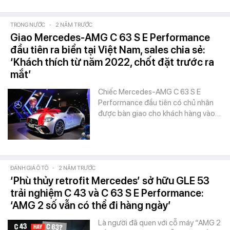
TRONG NƯỚC
-
2 NĂM TRƯỚC
Giao Mercedes-AMG C 63 S E Performance
đầu tiên ra biển tại Việt Nam, sales chia sẻ:
‘Khách thích từ năm 2022, chốt đặt trước ra
mắt’
Chiếc Mercedes-AMG C 63 S E
Performance đầu tiên có chủ nhân
được bàn giao cho khách hàng vào…
ĐÁNH GIÁ Ô TÔ
-
2 NĂM TRƯỚC
‘Phù thủy retrofit Mercedes’ sở hữu GLE 53
trải nghiệm C 43 và C 63 S E Performance:
‘AMG 2 số vẫn có thể đi hàng ngày’
Là người đã quen với cỗ máy “AMG 2