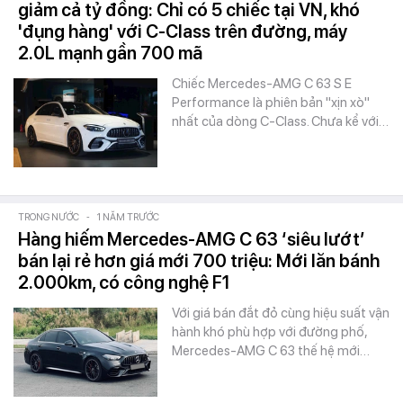
giảm cả tỷ đồng: Chỉ có 5 chiếc tại VN, khó
'đụng hàng' với C-Class trên đường, máy
2.0L mạnh gần 700 mã
Chiếc Mercedes-AMG C 63 S E
Performance là phiên bản "xịn xò"
nhất của dòng C-Class. Chưa kể với…
TRONG NƯỚC
-
1 NĂM TRƯỚC
Hàng hiếm Mercedes-AMG C 63 ‘siêu lướt’
bán lại rẻ hơn giá mới 700 triệu: Mới lăn bánh
2.000km, có công nghệ F1
Với giá bán đắt đỏ cùng hiệu suất vận
hành khó phù hợp với đường phố,
Mercedes-AMG C 63 thế hệ mới…