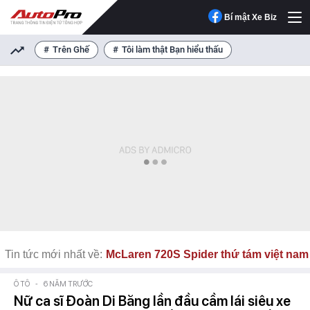
Bí mật Xe Biz
Trên Ghế
Tôi làm thật Bạn hiểu thấu
Tin tức mới nhất về:
McLaren 720S Spider thứ tám việt nam
Ô TÔ
-
6 NĂM TRƯỚC
Nữ ca sĩ Đoàn Di Băng lần đầu cầm lái siêu xe