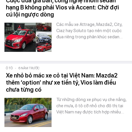
Cuộc đua giá bán, công nghệ nhóm sedan
hạng B không phải Vios và Accent: Chờ đợi
cú lội ngược dòng
Các mẫu xe Attrage, Mazda2, City,
Ciaz hay Soluto tạo nên một cuộc
đua riêng trong phân khúc sedan…
Ô TÔ
-
6 NĂM TRƯỚC
Xe nhỏ bỏ mác xe cỏ tại Việt Nam: Mazda2
thêm ‘option’ như xe tiền tỷ, Vios làm điều
chưa từng có
Từ những dòng xe phục vụ che nắng,
che mưa, ô tô cỡ nhỏ cho đô thị tại
Việt Nam nay được tích hợp nhiều…