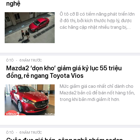
nghệ
Ô tô cỡ B có tiềm năng phát triển lớn
ở đô thị, bởi kích thước hợp lý, được
các hãng cập nhật nhiều trang bị,…
Ô TÔ
-
6 NĂM TRƯỚC
Mazda2 ‘dọn kho’ giảm giá kỷ lục 55 triệu
đồng, rẻ ngang Toyota Vios
Mức giảm giá cao nhất chỉ dành cho
Mazda2 bản cũ để bán nốt hàng tồn,
trong khi bản mới giảm ít hơn.
Ô TÔ
-
6 NĂM TRƯỚC