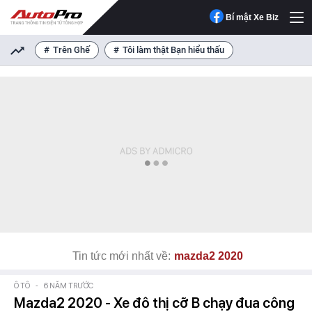
Bí mật Xe Biz
Trên Ghế
Tôi làm thật Bạn hiểu thấu
Tin tức mới nhất về:
mazda2 2020
Ô TÔ
-
6 NĂM TRƯỚC
Mazda2 2020 - Xe đô thị cỡ B chạy đua công