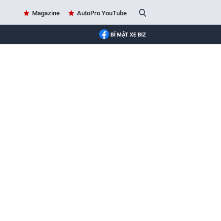
Magazine
AutoPro YouTube
BÍ MẬT XE BIZ