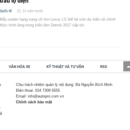
đầu lộ diện
Quốc tế
10 năm trước
Mẫu sedan hạng sang cỡ lớn Lexus LS thế hệ mới dự kiến sẽ chính
thức trình làng trong triển lãm Detroit 2017 sắp tới.
VĂN HÓA XE
KỸ THUẬT VÀ TƯ VẤN
RSS
p.
Chịu trách nhiệm quản lý nội dung: Bà Nguyễn Bích Minh
Điện thoại: 024 7309 5555
Email: info@autopro.com.vn
Chính sách bảo mật
p
hể