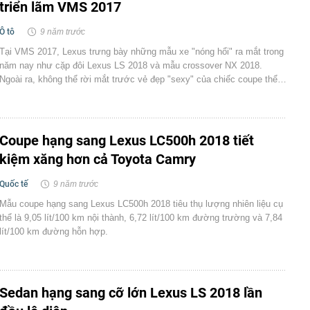
triển lãm VMS 2017
Ô tô
9 năm trước
Tại VMS 2017, Lexus trưng bày những mẫu xe "nóng hổi" ra mắt trong
năm nay như cặp đôi Lexus LS 2018 và mẫu crossover NX 2018.
Ngoài ra, không thể rời mắt trước vẻ đẹp "sexy" của chiếc coupe thể…
Coupe hạng sang Lexus LC500h 2018 tiết
kiệm xăng hơn cả Toyota Camry
Quốc tế
9 năm trước
Mẫu coupe hạng sang Lexus LC500h 2018 tiêu thụ lượng nhiên liệu cụ
thể là 9,05 lít/100 km nội thành, 6,72 lít/100 km đường trường và 7,84
lít/100 km đường hỗn hợp.
Sedan hạng sang cỡ lớn Lexus LS 2018 lần