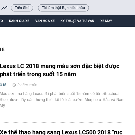
Trên Ghế
Tôi làm thật Bạn hiểu thấu
TÔ
ĐÁNH GIÁ XE
VĂN HÓA XE
KỸ THUẬT VÀ TƯ VẤN
XE MÁY
018
Lexus LC 2018 mang màu sơn đặc biệt được
phát triển trong suốt 15 năm
Ô tô
9 năm trước
Màu sơn mà hãng Lexus đã phát triển suốt 15 năm có tên Structural
Blue, được lấy cảm hứng thiết kế từ loài bướm Morpho ở Bắc và Nam
Mỹ.
Xe thể thao hạng sang Lexus LC500 2018 "rục