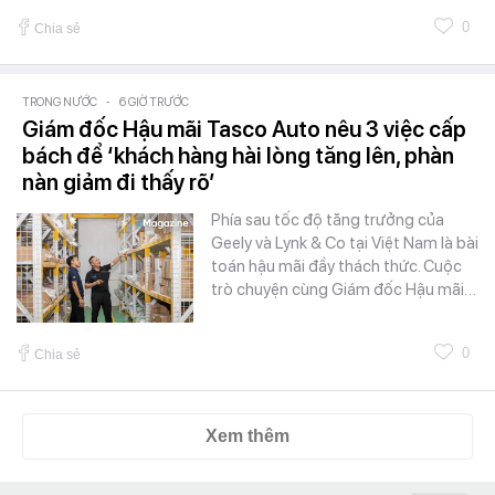
0
Chia sẻ
TRONG NƯỚC
-
6 GIỜ TRƯỚC
Giám đốc Hậu mãi Tasco Auto nêu 3 việc cấp
bách để ‘khách hàng hài lòng tăng lên, phàn
nàn giảm đi thấy rõ’
Phía sau tốc độ tăng trưởng của
Geely và Lynk & Co tại Việt Nam là bài
toán hậu mãi đầy thách thức. Cuộc
trò chuyện cùng Giám đốc Hậu mãi…
0
Chia sẻ
Xem thêm