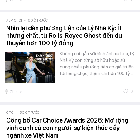
XEM CHƠI
-
6 GIỜ TRƯỚC
Nhìn lại dàn phương tiện của Lý Nhã Kỳ: Ít
nhưng chất, từ Rolls-Royce Ghost đến du
thuyền hơn 100 tỷ đồng
Không chỉ gắn với hình ảnh xa hoa, Lý
Nhã Kỳ còn từng sở hữu hoặc sử
dụng nhiều phương tiện có giá trị lên
tới hàng chục, thậm chí hơn 100 tỷ…
0
Chia sẻ
Ô TÔ
-
5 GIỜ TRƯỚC
Công bố Car Choice Awards 2026: Mở rộng
vinh danh cả con người, sự kiện thúc đẩy
ngành xe Việt Nam