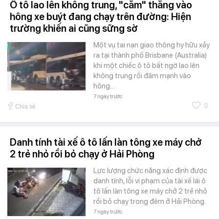
Ô tô lao lên không trung, "cắm" thẳng vào
hông xe buýt đang chạy trên đường: Hiện
trường khiến ai cũng sững sờ
Một vụ tai nạn giao thông hy hữu xảy
ra tại thành phố Brisbane (Australia)
khi một chiếc ô tô bất ngờ lao lên
không trung rồi đâm mạnh vào
hông…
7 ngày trước
0
Chia sẻ
Danh tính tài xế ô tô lấn làn tông xe máy chở
2 trẻ nhỏ rồi bỏ chạy ở Hải Phòng
Lực lượng chức năng xác định được
danh tính, lỗi vi phạm của tài xế lái ô
tô lấn làn tông xe máy chở 2 trẻ nhỏ
rồi bỏ chạy trong đêm ở Hải Phòng.
7 ngày trước