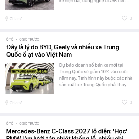
kế hiện đại, công nghệ LiDAR tiên…
0
Chia sẻ
Ô TÔ
-
6 GIỜ TRƯỚC
Đây là lý do BYD, Geely và nhiều xe Trung
Quốc ồ ạt vào Việt Nam
Dự báo doanh số bán xe mới tại
Trung Quốc sẽ giảm 10% vào cuối
năm nay. Tình hình này buộc các nhà
sản xuất xe Trung Quốc phải thay…
0
Chia sẻ
Ô TÔ
-
6 GIỜ TRƯỚC
Mercedes-Benz C-Class 2027 lộ diện: 'Học'
BMW làm lưới tản nhiệt khổng lồ, nhiều chi