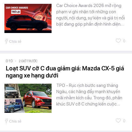
Car Choice Awards 2026 mở rộng
phạm vi ghi nhận tới những con
người, nội dung, sự kiện và giá trị nổi
bật đang góp phần định hình diện…
0
Chia sẻ
Ô TÔ
-
2 GIỜ TRƯỚC
Loạt SUV cỡ C đua giảm giá: Mazda CX-5 giá
ngang xe hạng dưới
TPO - Rục rịch bước sang tháng
Ngâu, các hãng đẩy mạnh khuyến
mãi nhằm kích cầu. Trong đó, phân
khúc SUV cỡ C chứng kiến cuộc…
0
Chia sẻ