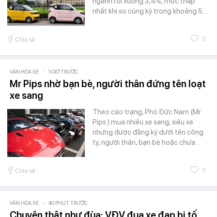
ngành rơi xuống 3,4%, mức thấp
nhất khi so cùng kỳ trong khoảng 5…
0
Chia sẻ
VĂN HÓA XE
-
1 GIỜ TRƯỚC
Mr Pips nhờ bạn bè, người thân đứng tên loạt
xe sang
Theo cáo trạng, Phó Đức Nam (Mr
Pips ) mua nhiều xe sang, siêu xe
nhưng được đăng ký dưới tên công
ty, người thân, bạn bè hoặc chưa…
0
Chia sẻ
VĂN HÓA XE
-
40 PHÚT TRƯỚC
Chuyện thật như đùa: VĐV đua xe đạp bị tố