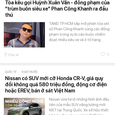
Tòa kêu gọi Huỳnh Xuân Vấn - đồng phạm của
"trùm buôn siêu xe" Phan Công Khanh ra đầu
thú
TAND TP.HCM sắp mở phiên tòa xét
xử Phan Công Khanh cùng các đồng
phạm trong vụ bị cáo buộc chiếm
đoạt nhiều siêu xe và ô tô hạng…
0
Chia sẻ
QUỐC TẾ
-
5 GIỜ TRƯỚC
Nissan có SUV mới cỡ Honda CR-V, giá quy
đổi không quá 580 triệu đồng, động cơ điện
hoặc EREV, bán ở sát Việt Nam
Nissan vừa hé lộ những hình ảnh đầu
tiên của mẫu SUV năng lượng mới
NX7 tại Trung Quốc. Xe sở hữu thiết