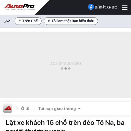
Bí mật Xe Biz
Trên Ghế
Tôi làm thật Bạn hiểu thấu
Ô tô
Tai nạn giao thông
Lật xe khách 16 chỗ trên đèo Tô Na, ba