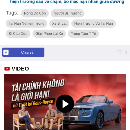
hiện trường sau va chạm, bỏ mặc nạn nhân giữa đường
Tags:
Nồng Độ Cồn
Người Bị Thương
Tai Nạn Nghiêm Trọng
Xe Bị Lật
Hiện Trường Vụ Tai Nạn
Đi Cấp Cứu
Giấy Phép Lái Xe
Trung Tâm Y Tế
Chia sẻ
0
VIDEO