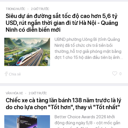
TRONG NƯỚC
-
2 GIỜ TRƯỚC
Siêu dự án đường sắt tốc độ cao hơn 5,6 tỷ
USD, rút ngắn thời gian đi từ Hà Nội - Quảng
Ninh có diễn biến mới
UBND phường Uông Bí (tỉnh Quảng
Ninh) đã tổ chức chi trả tiền bồi
thường, hỗ trợ giải phóng mặt bằng
đợt 1 cho 15 hộ dân đầu tiên bị ảnh…
0
Chia sẻ
VĂN HÓA XE
-
2 GIỜ TRƯỚC
Chiếc xe cà tàng lăn bánh 138 năm trước là lý
do cho lựa chọn "Tốt hơn", thay vì "Tốt nhất"
Better Choice Awards 2026 khởi
động đúng ngày 5/8 - cột mốc gắn