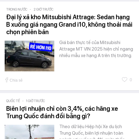
TRONG NƯỚC
-
2 GIỜ TRƯỚC
Đại lý xả kho Mitsubishi Attrage: Sedan hạng
B xuống giá ngang Grand i10, không thoải mái
chọn phiên bản
Giá bán thực tế của Mitsubishi
Attrage MT VIN 2025 hiện chỉ ngang
nhiều mẫu xe hạng A trên thị trường.
0
Chia sẻ
QUỐC TẾ
-
1 GIỜ TRƯỚC
Biên lợi nhuận chỉ còn 3,4%, các hãng xe
Trung Quốc đánh đổi bằng gì?
Theo dữ liệu Hiệp hội Xe du lịch
Trung Quốc, biên lợi nhuận toàn