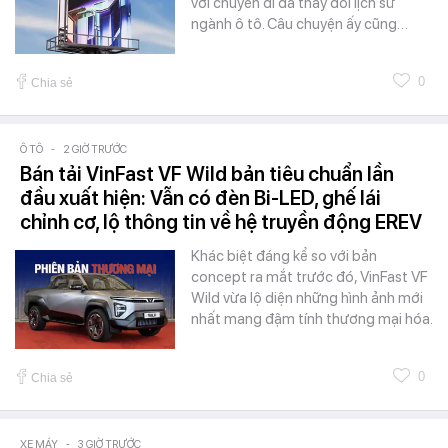
với chuyến đi đã thay đổi lịch sử
ngành ô tô. Câu chuyện ấy cũng…
0
Chia sẻ
Ô TÔ
-
2 GIỜ TRƯỚC
Bán tải VinFast VF Wild bản tiêu chuẩn lần
đầu xuất hiện: Vẫn có đèn Bi-LED, ghế lái
chỉnh cơ, lộ thông tin về hệ truyền động EREV
Khác biệt đáng kể so với bản
concept ra mắt trước đó, VinFast VF
Wild vừa lộ diện những hình ảnh mới
nhất mang đậm tính thương mại hóa.
0
Chia sẻ
XE MÁY
-
3 GIỜ TRƯỚC