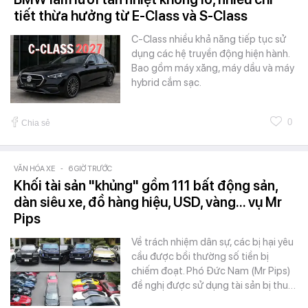
tiết thừa hưởng từ E-Class và S-Class
C-Class nhiều khả năng tiếp tục sử
dụng các hệ truyền động hiện hành.
Bao gồm máy xăng, máy dầu và máy
hybrid cắm sạc.
0
Chia sẻ
VĂN HÓA XE
-
6 GIỜ TRƯỚC
Khối tài sản "khủng" gồm 111 bất động sản,
dàn siêu xe, đồ hàng hiệu, USD, vàng... vụ Mr
Pips
Về trách nhiệm dân sự, các bị hại yêu
cầu được bồi thường số tiền bị
chiếm đoạt. Phó Đức Nam (Mr Pips)
đề nghị được sử dụng tài sản bị thu…