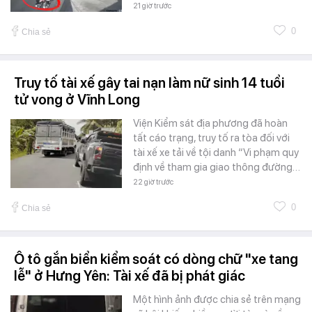
21 giờ trước
0
Chia sẻ
Truy tố tài xế gây tai nạn làm nữ sinh 14 tuổi
tử vong ở Vĩnh Long
Viện Kiểm sát địa phương đã hoàn
tất cáo trạng, truy tố ra tòa đối với
tài xế xe tải về tội danh “Vi phạm quy
định về tham gia giao thông đường…
22 giờ trước
0
Chia sẻ
Ô tô gắn biển kiểm soát có dòng chữ "xe tang
lễ" ở Hưng Yên: Tài xế đã bị phát giác
Một hình ảnh được chia sẻ trên mạng