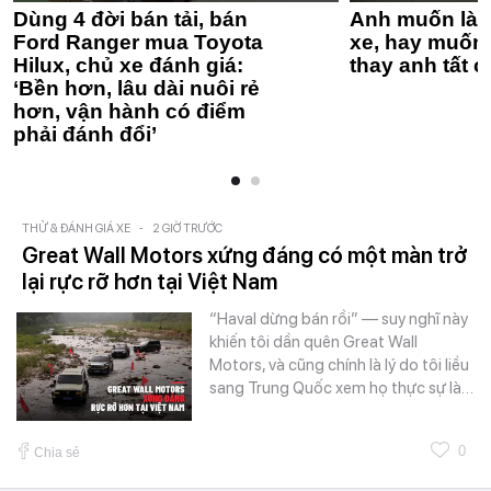
Dùng 4 đời bán tải, bán
Anh muốn làm
Ford Ranger mua Toyota
xe, hay muốn 
Hilux, chủ xe đánh giá:
thay anh tất c
‘Bền hơn, lâu dài nuôi rẻ
hơn, vận hành có điểm
phải đánh đổi’
THỬ & ĐÁNH GIÁ XE
-
2 GIỜ TRƯỚC
Great Wall Motors xứng đáng có một màn trở
lại rực rỡ hơn tại Việt Nam
“Haval dừng bán rồi” — suy nghĩ này
khiến tôi dần quên Great Wall
Motors, và cũng chính là lý do tôi liều
sang Trung Quốc xem họ thực sự là…
0
Chia sẻ