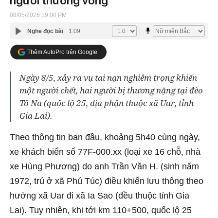
người thương vong
08/05/2026 19:00 PM
Nghe đọc bài
1:09
Thêm AutoPro trên Google
Ngày 8/5, xảy ra vụ tai nạn nghiêm trọng khiến
một người chết, hai người bị thương nặng tại đèo
Tô Na (quốc lộ 25, địa phận thuộc xã Uar, tỉnh
Gia Lai).
Theo thông tin ban đầu,
khoảng 5h40 cùng ngày,
xe khách biển số 77F-000.xx (loại xe 16 chỗ, nhà
xe Hùng Phương) do anh Trần Văn H. (sinh năm
1972, trú ở xã Phú Túc) điều khiển lưu thông theo
hướng xã Uar đi xã Ia Sao (đều thuộc tỉnh Gia
Lai). Tuy nhiên, khi tới km 110+500, quốc lộ 25