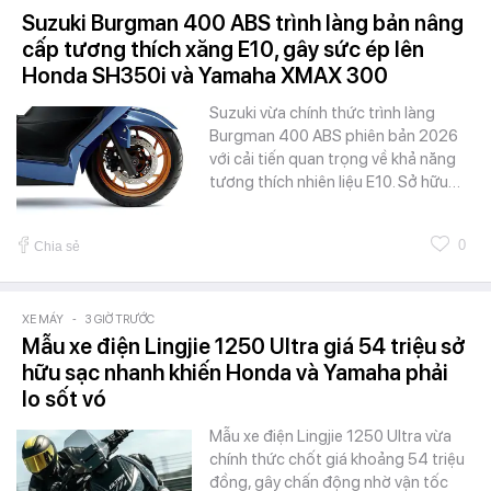
Suzuki Burgman 400 ABS trình làng bản nâng
cấp tương thích xăng E10, gây sức ép lên
Honda SH350i và Yamaha XMAX 300
Suzuki vừa chính thức trình làng
Burgman 400 ABS phiên bản 2026
với cải tiến quan trọng về khả năng
tương thích nhiên liệu E10. Sở hữu…
0
Chia sẻ
XE MÁY
-
3 GIỜ TRƯỚC
Mẫu xe điện Lingjie 1250 Ultra giá 54 triệu sở
hữu sạc nhanh khiến Honda và Yamaha phải
lo sốt vó
Mẫu xe điện Lingjie 1250 Ultra vừa
chính thức chốt giá khoảng 54 triệu
đồng, gây chấn động nhờ vận tốc