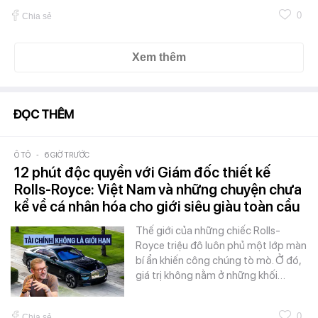
0
Chia sẻ
Xem thêm
ĐỌC THÊM
Ô TÔ
-
6 GIỜ TRƯỚC
12 phút độc quyền với Giám đốc thiết kế
Rolls-Royce: Việt Nam và những chuyện chưa
kể về cá nhân hóa cho giới siêu giàu toàn cầu
Thế giới của những chiếc Rolls-
Royce triệu đô luôn phủ một lớp màn
bí ẩn khiến công chúng tò mò. Ở đó,
giá trị không nằm ở những khối…
0
Chia sẻ