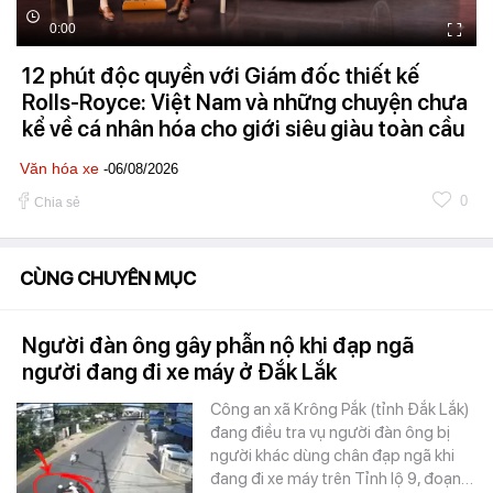
0:00
12 phút độc quyền với Giám đốc thiết kế
Rolls-Royce: Việt Nam và những chuyện chưa
kể về cá nhân hóa cho giới siêu giàu toàn cầu
Văn hóa xe
-06/08/2026
0
Chia sẻ
CÙNG CHUYÊN MỤC
Người đàn ông gây phẫn nộ khi đạp ngã
người đang đi xe máy ở Đắk Lắk
Công an xã Krông Pắk (tỉnh Đắk Lắk)
đang điều tra vụ người đàn ông bị
người khác dùng chân đạp ngã khi
đang đi xe máy trên Tỉnh lộ 9, đoạn…