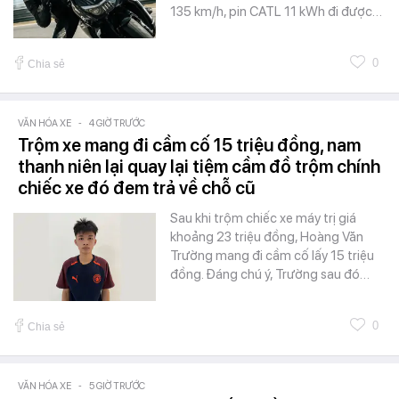
135 km/h, pin CATL 11 kWh đi được…
0
Chia sẻ
VĂN HÓA XE
-
4 GIỜ TRƯỚC
Trộm xe mang đi cầm cố 15 triệu đồng, nam
thanh niên lại quay lại tiệm cầm đồ trộm chính
chiếc xe đó đem trả về chỗ cũ
Sau khi trộm chiếc xe máy trị giá
khoảng 23 triệu đồng, Hoàng Văn
Trường mang đi cầm cố lấy 15 triệu
đồng. Đáng chú ý, Trường sau đó…
0
Chia sẻ
VĂN HÓA XE
-
5 GIỜ TRƯỚC