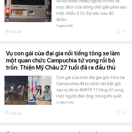
xã hội khiến nhiều người tò mò về
mục đích của dòng chữ gắn phía sau
một chiếc ô tô. Sự việc sau đó
được…
1 ngày trước
0
Chia sẻ
Vụ con gái của đại gia nổi tiếng tông xe làm
một quan chức Campuchia tử vong rồi bỏ
trốn: Thiện Mỹ Châu 27 tuổi đã ra đầu thú
Con gái của một đại gia gốc Hoa tại
Campuchia đã bị cảnh sát bắt giữ
sau vụ lái xe AVATR 11 tông tử vong
một người đàn ông, trong khi xuất…
2 ngày trước
0
Chia sẻ