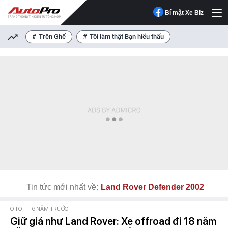
Bí mật Xe Biz
Trên Ghế
Tôi làm thật Bạn hiểu thấu
Tin tức mới nhất về:
Land Rover Defender 2002
Ô TÔ
-
6 NĂM TRƯỚC
Giữ giá như Land Rover: Xe offroad đi 18 năm