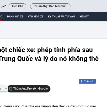
Trên Ghế
Tôi làm thật Bạn hiểu thấu
TÔ
ĐÁNH GIÁ XE
VĂN HÓA XE
KỸ THUẬT VÀ TƯ VẤN
XE MÁY
ột chiếc xe: phép tính phía sau
Trung Quốc và lý do nó không thể
Chia sẻ
Thêm AutoPro trên Google
ng trong cuộc đua phá giá xuống đến đáy và đến một lúc nào