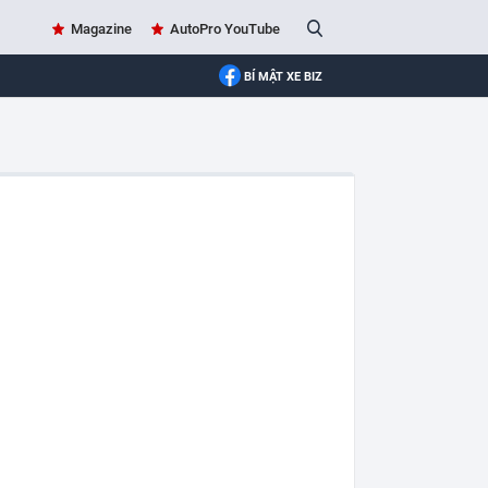
Magazine
AutoPro YouTube
BÍ MẬT XE BIZ