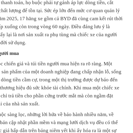
hanh toán, họ buộc phải tự gánh áp lực dòng tiền, cắt
chất lượng để tồn tại. Sức ép lớn đến mức cơ quan quản lý
năm 2025, 17 hãng xe gồm cả BYD đã cùng cam kết rút thời
ấp xuống còn trong vòng 60 ngày. Điều đáng lưu ý là
ấy lại là nơi sản xuất ra phụ tùng mà chiếc xe của người
 đời sử dụng.
người mua
c chiến giá và túi tiền người mua hiện ra rõ ràng. Một
là sản phẩm của một doanh nghiệp đang chấp nhận lỗ, sống
 dòng tiền cầm cự, trong một thị trường được dự báo đến
thương hiệu đủ sức khỏe tài chính. Khi mua một chiếc xe
 chỉ trả tiền cho phần cứng trước mắt mà còn ngầm đặt
i của nhà sản xuất.
ộc sàng lọc, những lời hứa về bảo hành nhiều năm, về
 bản cập nhật phần mềm và mạng lưới dịch vụ đều có thể
 giá hấp dẫn trên bảng niêm yết khi ấy hóa ra là một sự