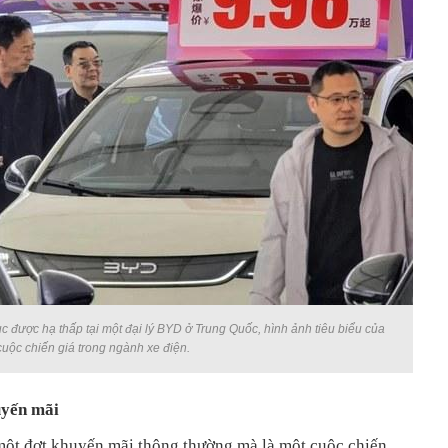
c được hạ thấp tại một đại lý BYD ở Trung Quốc, hình ảnh tiêu biểu của
cuộc chiến giá trong ngành xe điện.
uyến mãi
một đợt khuyến mãi thông thường mà là một cuộc chiến