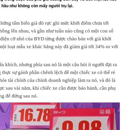
i hầu như không còn mấy người trụ lại.
những tấm biển giá đỏ rực ghi mức khởi điểm chưa tới
hồng lên nhau, và gần như tuần nào cũng có một con số
 điện cỡ nhỏ của BYD từng được chào bán với giá khởi
một loạt mẫu xe khác hãng này đã giảm giá tới 34% so với
 khích, nhưng phía sau nó là một câu hỏi ít người đặt ra
g thực sự gánh phần chênh lệch để một chiếc xe có thể rẻ
khỏe tài chính của chính doanh nghiệp làm ra nó, và đó là
c sau vài năm, khi chiếc xe cần được bảo hành, cần phụ
ng để đứng sau nó.