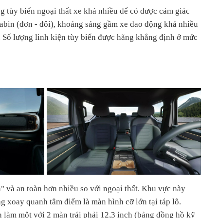
g tùy biến ngoại thất xe khá nhiều để có được cảm giác
cabin (đơn - đôi), khoảng sáng gầm xe dao động khá nhiều
. Số lượng linh kiện tùy biến được hãng khẳng định ở mức
" và an toàn hơn nhiều so với ngoại thất. Khu vực này
ng xoay quanh tâm điểm là màn hình cỡ lớn tại táp lô.
h làm một với 2 màn trái phải 12,3 inch (bảng đồng hồ kỹ