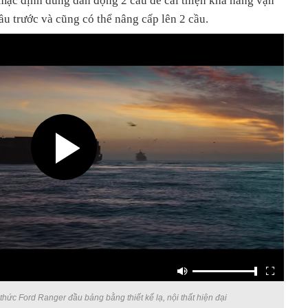
 mặc định dùng dẫn động 2 cầu để cải thiện khả năng vận
ầu trước và cũng có thể nâng cấp lên 2 cầu.
hức Ford Ranger đầu bảng bằng thiết kế lạ, nội thất hiện đại