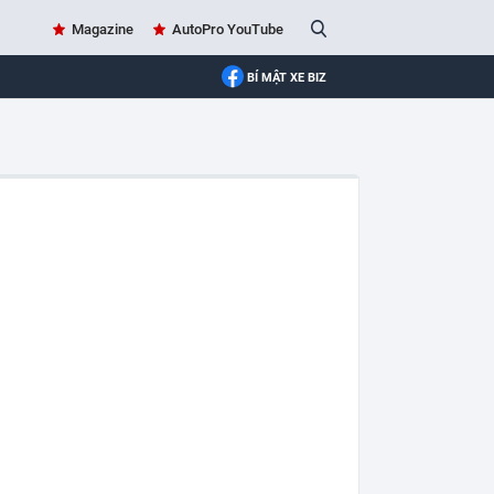
Magazine
AutoPro YouTube
BÍ MẬT XE BIZ