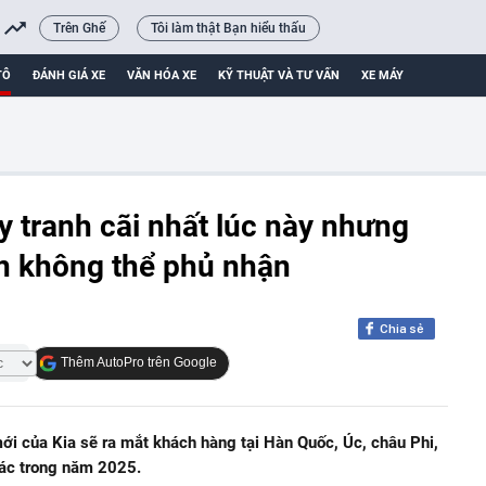
Trên Ghế
Tôi làm thật Bạn hiểu thấu
TÔ
ĐÁNH GIÁ XE
VĂN HÓA XE
KỸ THUẬT VÀ TƯ VẤN
XE MÁY
y tranh cãi nhất lúc này nhưng
n không thể phủ nhận
Chia sẻ
Thêm AutoPro trên Google
ới của Kia sẽ ra mắt khách hàng tại Hàn Quốc, Úc, châu Phi,
ác trong năm 2025.