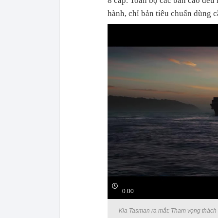
8 cấp. Toàn bộ các bản cao đều
hành, chỉ bản tiêu chuẩn dùng c
0:00
Kia Tasman ra mắt: Tham vọng thách t