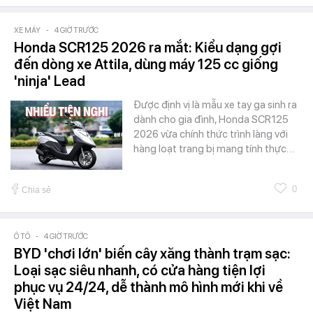
XE MÁY
-
4 GIỜ TRƯỚC
Honda SCR125 2026 ra mắt: Kiểu dạng gợi
đến dòng xe Attila, dùng máy 125 cc giống
'ninja' Lead
Được định vị là mẫu xe tay ga sinh ra
dành cho gia đình, Honda SCR125
2026 vừa chính thức trình làng với
hàng loạt trang bị mang tính thực…
0
Chia sẻ
Ô TÔ
-
4 GIỜ TRƯỚC
BYD 'chơi lớn' biến cây xăng thành trạm sạc:
Loại sạc siêu nhanh, có cửa hàng tiện lợi
phục vụ 24/24, dễ thành mô hình mới khi về
Việt Nam