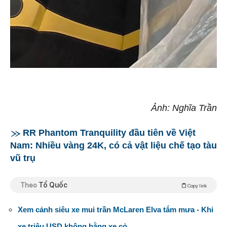
Ảnh: Nghĩa Trần
RR Phantom Tranquility đầu tiên về Việt
Nam: Nhiều vàng 24K, có cả vật liệu chế tạo tàu
vũ trụ
Theo
Tổ Quốc
Copy link
Xem cảnh siêu xe mui trần McLaren Elva tắm mưa - Khi
xe triệu USD không bằng xe cỏ