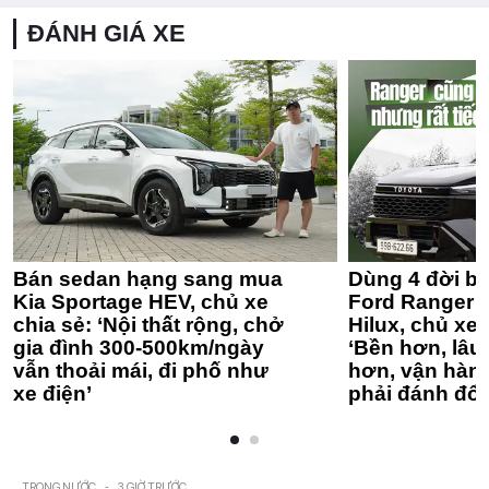
ĐÁNH GIÁ XE
Bán sedan hạng sang mua
Dùng 4 đời bá
Kia Sportage HEV, chủ xe
Ford Ranger 
chia sẻ: ‘Nội thất rộng, chở
Hilux, chủ xe 
gia đình 300-500km/ngày
‘Bền hơn, lâu 
vẫn thoải mái, đi phố như
hơn, vận hàn
xe điện’
phải đánh đổi
TRONG NƯỚC
-
3 GIỜ TRƯỚC