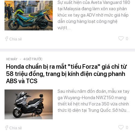
Sự xuất hiện của Aveta Vanguard 180
tại Malaysia đang làm xôn xao phân
khúc xe tay ga ADV nhờ mức giá hấp
dẫn cùng hàng loạt công nghệ
vượt…
0
Chia sẻ
XE MÁY
-
4 GIỜ TRƯỚC
Honda chuẩn bị ra mắt "tiểu Forza" giá chỉ từ
58 triệu đồng, trang bị kính điện cùng phanh
ABS và TCS
Sau nhiều năm đồn đoán, mẫu xe tay
ga Wuyang-Honda NWZ150 mang
thiết kế hệt như Forza 350 vừa chính
thức lộ diện tại Trung Quốc. Sở hữu…
0
Chia sẻ