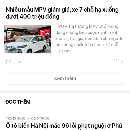
Nhiều mẫu MPV giảm giá, xe 7 chỗ hạ xuống
dưới 400 triệu đồng
TPO - Thị trường MPV phổ thông
đang chứng kiến cuộc cạnh tranh
khốc liệt về giá, đem đến cho người
tiêu dùng nhiều lựa chọn xe 7 chỗ…
14 giờ trước
0
Chia sẻ
Xem thêm
ĐỌC THÊM
TRONG NƯỚC
-
6 GIỜ TRƯỚC
Ô tô biển Hà Nội mắc 96 lỗi phạt nguội ở Phú