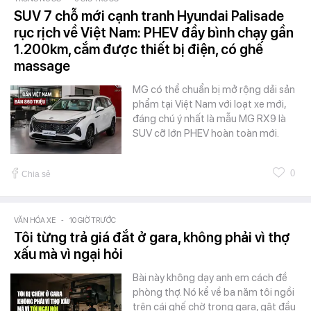
SUV 7 chỗ mới cạnh tranh Hyundai Palisade
rục rịch về Việt Nam: PHEV đầy bình chạy gần
1.200km, cắm được thiết bị điện, có ghế
massage
MG có thể chuẩn bị mở rộng dải sản
phẩm tại Việt Nam với loạt xe mới,
đáng chú ý nhất là mẫu MG RX9 là
SUV cỡ lớn PHEV hoàn toàn mới.
0
Chia sẻ
VĂN HÓA XE
-
10 GIỜ TRƯỚC
Tôi từng trả giá đắt ở gara, không phải vì thợ
xấu mà vì ngại hỏi
Bài này không dạy anh em cách đề
phòng thợ. Nó kể về ba năm tôi ngồi
trên cái ghế chờ trong gara, gật đầu