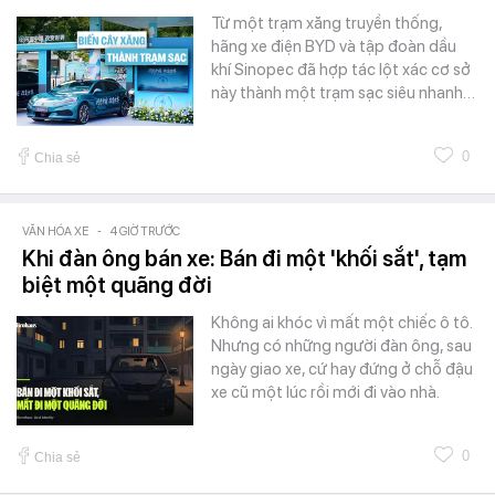
Từ một trạm xăng truyền thống,
hãng xe điện BYD và tập đoàn dầu
khí Sinopec đã hợp tác lột xác cơ sở
này thành một trạm sạc siêu nhanh…
0
Chia sẻ
VĂN HÓA XE
-
4 GIỜ TRƯỚC
Khi đàn ông bán xe: Bán đi một 'khối sắt', tạm
biệt một quãng đời
Không ai khóc vì mất một chiếc ô tô.
Nhưng có những người đàn ông, sau
ngày giao xe, cứ hay đứng ở chỗ đậu
xe cũ một lúc rồi mới đi vào nhà.
0
Chia sẻ