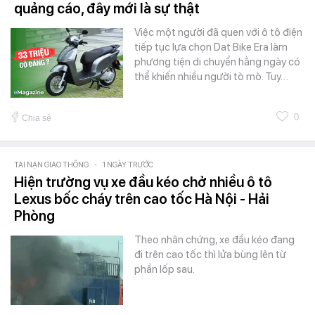
quảng cáo, đây mới là sự thật
Việc một người đã quen với ô tô điện
tiếp tục lựa chọn Dat Bike Era làm
phương tiện di chuyển hằng ngày có
thể khiến nhiều người tò mò. Tuy…
0
Chia sẻ
TAI NẠN GIAO THÔNG
-
1 NGÀY TRƯỚC
Hiện trường vụ xe đầu kéo chở nhiều ô tô
Lexus bốc cháy trên cao tốc Hà Nội - Hải
Phòng
Theo nhân chứng, xe đầu kéo đang
đi trên cao tốc thì lửa bùng lên từ
phần lốp sau.