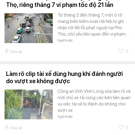
Thọ, riêng tháng 7 vi phạm tốc độ 21 lần
Từ tháng 2 đến tháng 7, một ô tô
mang biển kiểm soát Hà Nội bị ghi
nhận tới 96 lỗi phạt nguội tại Phú
Thọ, chủ yếu liên quan đến vi phạm…
6 giờ trước
0
Chia sẻ
Làm rõ clip tài xế dùng hung khí đánh người
do vượt xe không được
Công an tỉnh Vĩnh Long vừa làm rõ và
mời chủ xe tải cùng các bên liên quan
vụ việc tài xế bị đánh do không cho
vượt xe.
5 giờ trước
0
Chia sẻ