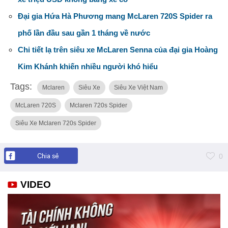
Đại gia Hứa Hà Phương mang McLaren 720S Spider ra
phố lần đầu sau gần 1 tháng về nước
Chi tiết lạ trên siêu xe McLaren Senna của đại gia Hoàng
Kim Khánh khiến nhiều người khó hiểu
Tags:
Mclaren
Siêu Xe
Siêu Xe Việt Nam
McLaren 720S
Mclaren 720s Spider
Siêu Xe Mclaren 720s Spider
Chia sẻ
0
VIDEO