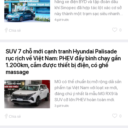
hãng xe điện BYD và tập đoàn dầu
khí Sinopec đã hợp tác lột xác cơ sở
này thành một trạm sạc siêu nhanh…
4 giờ trước
0
Chia sẻ
SUV 7 chỗ mới cạnh tranh Hyundai Palisade
rục rịch về Việt Nam: PHEV đầy bình chạy gần
1.200km, cắm được thiết bị điện, có ghế
massage
MG có thể chuẩn bị mở rộng dải sản
phẩm tại Việt Nam với loạt xe mới,
đáng chú ý nhất là mẫu MG RX9 là
SUV cỡ lớn PHEV hoàn toàn mới.
3 giờ trước
0
Chia sẻ