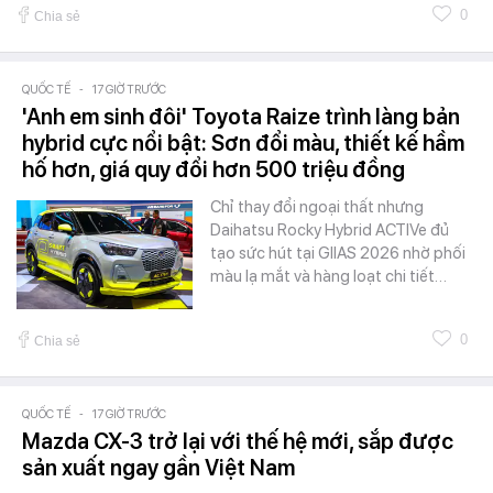
0
Chia sẻ
QUỐC TẾ
-
17 GIỜ TRƯỚC
'Anh em sinh đôi' Toyota Raize trình làng bản
hybrid cực nổi bật: Sơn đổi màu, thiết kế hầm
hố hơn, giá quy đổi hơn 500 triệu đồng
Chỉ thay đổi ngoại thất nhưng
Daihatsu Rocky Hybrid ACTIVe đủ
tạo sức hút tại GIIAS 2026 nhờ phối
màu lạ mắt và hàng loạt chi tiết…
0
Chia sẻ
QUỐC TẾ
-
17 GIỜ TRƯỚC
Mazda CX-3 trở lại với thế hệ mới, sắp được
sản xuất ngay gần Việt Nam