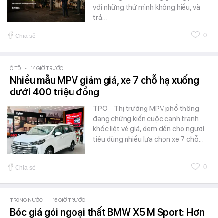
với những thứ mình không hiểu, và
trả…
0
Chia sẻ
Ô TÔ
-
14 GIỜ TRƯỚC
Nhiều mẫu MPV giảm giá, xe 7 chỗ hạ xuống
dưới 400 triệu đồng
TPO - Thị trường MPV phổ thông
đang chứng kiến cuộc cạnh tranh
khốc liệt về giá, đem đến cho người
tiêu dùng nhiều lựa chọn xe 7 chỗ…
0
Chia sẻ
TRONG NƯỚC
-
15 GIỜ TRƯỚC
Bóc giá gói ngoại thất BMW X5 M Sport: Hơn