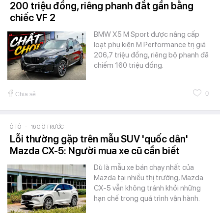
200 triệu đồng, riêng phanh đắt gần bằng
chiếc VF 2
BMW X5 M Sport được nâng cấp
loạt phụ kiện M Performance trị giá
206,7 triệu đồng, riêng bộ phanh đã
chiếm 160 triệu đồng.
0
Chia sẻ
Ô TÔ
-
16 GIỜ TRƯỚC
Lỗi thường gặp trên mẫu SUV 'quốc dân'
Mazda CX-5: Người mua xe cũ cần biết
Dù là mẫu xe bán chạy nhất của
Mazda tại nhiều thị trường, Mazda
CX-5 vẫn không tránh khỏi những
hạn chế trong quá trình vận hành.