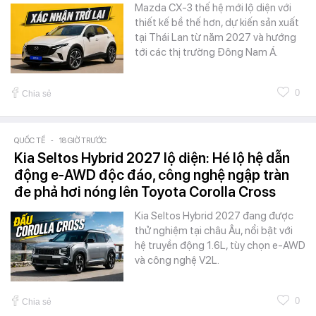
Mazda CX-3 thế hệ mới lộ diện với
thiết kế bề thế hơn, dự kiến sản xuất
tại Thái Lan từ năm 2027 và hướng
tới các thị trường Đông Nam Á.
0
Chia sẻ
QUỐC TẾ
-
18 GIỜ TRƯỚC
Kia Seltos Hybrid 2027 lộ diện: Hé lộ hệ dẫn
động e-AWD độc đáo, công nghệ ngập tràn
đe phả hơi nóng lên Toyota Corolla Cross
Kia Seltos Hybrid 2027 đang được
thử nghiệm tại châu Âu, nổi bật với
hệ truyền động 1.6L, tùy chọn e-AWD
và công nghệ V2L.
0
Chia sẻ