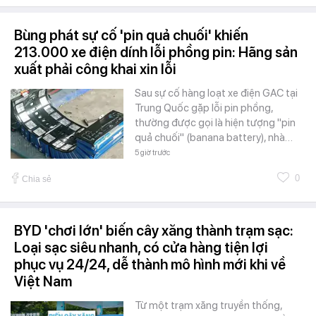
Bùng phát sự cố 'pin quả chuối' khiến
213.000 xe điện dính lỗi phồng pin: Hãng sản
xuất phải công khai xin lỗi
Sau sự cố hàng loạt xe điện GAC tại
Trung Quốc gặp lỗi pin phồng,
thường được gọi là hiện tượng "pin
quả chuối" (banana battery), nhà…
5 giờ trước
0
Chia sẻ
BYD 'chơi lớn' biến cây xăng thành trạm sạc:
Loại sạc siêu nhanh, có cửa hàng tiện lợi
phục vụ 24/24, dễ thành mô hình mới khi về
Việt Nam
Từ một trạm xăng truyền thống,