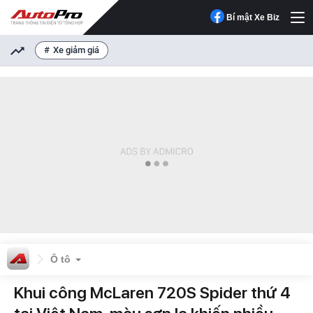
Bí mật Xe Biz
Xe giảm giá
Ô tô
Khui công McLaren 720S Spider thứ 4