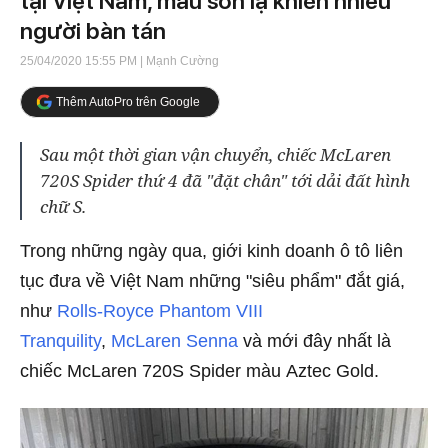
tại Việt Nam, màu sơn lạ khiến nhiều
người bàn tán
25/04/2020 15:55 PM
| Mạnh Cường
Thêm AutoPro trên Google
Sau một thời gian vận chuyển, chiếc McLaren
720S Spider thứ 4 đã "đặt chân" tới dải đất hình
chữ S.
Trong những ngày qua, giới kinh doanh ô tô liên
tục đưa về Việt Nam những "siêu phẩm" đắt giá,
như
Rolls-Royce Phantom VIII
Tranquility
,
McLaren Senna
và mới đây nhất là
chiếc McLaren 720S Spider màu Aztec Gold.