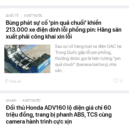
QUỐC TẾ
-
5 GIỜ TRƯỚC
Bùng phát sự cố 'pin quả chuối' khiến
213.000 xe điện dính lỗi phồng pin: Hãng sản
xuất phải công khai xin lỗi
Sau sự cố hàng loạt xe điện GAC tại
Trung Quốc gặp lỗi pin phồng,
thường được gọi là hiện tượng "pin
quả chuối" (banana battery), nhà
sản…
0
Chia sẻ
XE MÁY
-
4 GIỜ TRƯỚC
Đối thủ Honda ADV160 lộ diện giá chỉ 60
triệu đồng, trang bị phanh ABS, TCS cùng
camera hành trình cực xịn