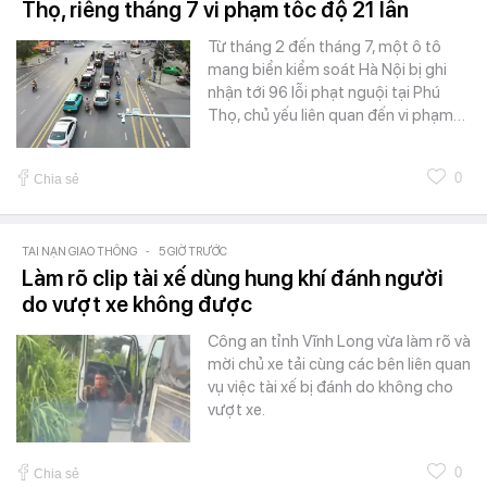
Thọ, riêng tháng 7 vi phạm tốc độ 21 lần
Từ tháng 2 đến tháng 7, một ô tô
mang biển kiểm soát Hà Nội bị ghi
nhận tới 96 lỗi phạt nguội tại Phú
Thọ, chủ yếu liên quan đến vi phạm…
0
Chia sẻ
TAI NẠN GIAO THÔNG
-
5 GIỜ TRƯỚC
Làm rõ clip tài xế dùng hung khí đánh người
do vượt xe không được
Công an tỉnh Vĩnh Long vừa làm rõ và
mời chủ xe tải cùng các bên liên quan
vụ việc tài xế bị đánh do không cho
vượt xe.
0
Chia sẻ