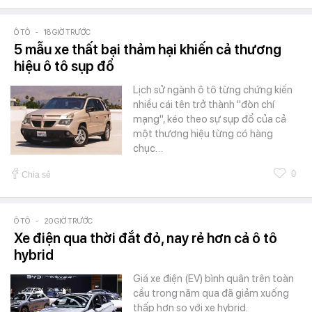
Ô TÔ
-
18 GIỜ TRƯỚC
5 mẫu xe thất bại thảm hại khiến cả thương
hiệu ô tô sụp đổ
Lịch sử ngành ô tô từng chứng kiến
nhiều cái tên trở thành "đòn chí
mạng", kéo theo sự sụp đổ của cả
một thương hiệu từng có hàng
chục…
0
Chia sẻ
Ô TÔ
-
20 GIỜ TRƯỚC
Xe điện qua thời đắt đỏ, nay rẻ hơn cả ô tô
hybrid
Giá xe điện (EV) bình quân trên toàn
cầu trong năm qua đã giảm xuống
thấp hơn so với xe hybrid.