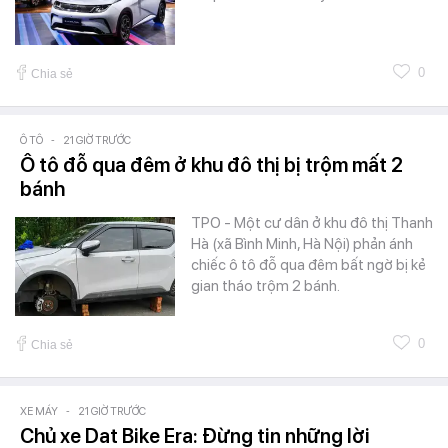
0
Chia sẻ
Ô TÔ
-
21 GIỜ TRƯỚC
Ô tô đỗ qua đêm ở khu đô thị bị trộm mất 2
bánh
TPO - Một cư dân ở khu đô thị Thanh
Hà (xã Bình Minh, Hà Nội) phản ánh
chiếc ô tô đỗ qua đêm bất ngờ bị kẻ
gian tháo trộm 2 bánh.
0
Chia sẻ
XE MÁY
-
21 GIỜ TRƯỚC
Chủ xe Dat Bike Era: Đừng tin những lời