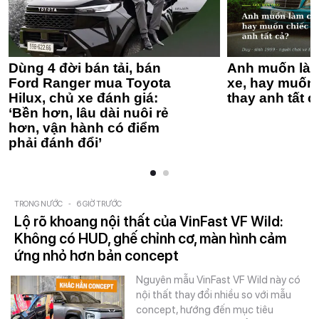
Dùng 4 đời bán tải, bán
Anh muốn làm
Ford Ranger mua Toyota
xe, hay muốn 
Hilux, chủ xe đánh giá:
thay anh tất c
‘Bền hơn, lâu dài nuôi rẻ
hơn, vận hành có điểm
phải đánh đổi’
TRONG NƯỚC
-
6 GIỜ TRƯỚC
Lộ rõ khoang nội thất của VinFast VF Wild:
Không có HUD, ghế chỉnh cơ, màn hình cảm
ứng nhỏ hơn bản concept
Nguyên mẫu VinFast VF Wild này có
nội thất thay đổi nhiều so với mẫu
concept, hướng đến mục tiêu