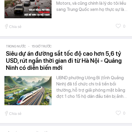
Motors, và cũng chính là lý do tôi liều
sang Trung Quốc xem họ thực sự là…
0
Chia sẻ
TRONG NƯỚC
-
15 GIỜ TRƯỚC
Siêu dự án đường sắt tốc độ cao hơn 5,6 tỷ
USD, rút ngắn thời gian đi từ Hà Nội - Quảng
Ninh có diễn biến mới
UBND phường Uông Bí (tỉnh Quảng
Ninh) đã tổ chức chi trả tiền bồi
thường, hỗ trợ giải phóng mặt bằng
đợt 1 cho 15 hộ dân đầu tiên bị ảnh…
0
Chia sẻ