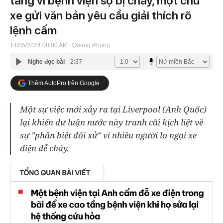
tầng vì bệnh viện sợ bị cháy, một chủ
xe gửi văn bản yêu cầu giải thích rõ
lệnh cấm
14/05/2024 08:00 AM
| Quang Phong
Nghe đọc bài
2:37
Thêm AutoPro trên Google
Một sự việc mới xảy ra tại Liverpool (Anh Quốc)
lại khiến dư luận nước này tranh cãi kịch liệt về
sự "phân biệt đối xử" vì nhiều người lo ngại xe
điện dễ cháy.