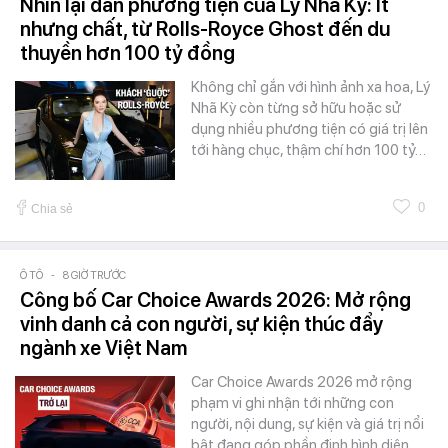
Nhìn lại dàn phương tiện của Lý Nhã Kỳ: Ít
nhưng chất, từ Rolls-Royce Ghost đến du
thuyền hơn 100 tỷ đồng
Không chỉ gắn với hình ảnh xa hoa, Lý
Nhã Kỳ còn từng sở hữu hoặc sử
dụng nhiều phương tiện có giá trị lên
tới hàng chục, thậm chí hơn 100 tỷ…
0
Chia sẻ
Ô TÔ
-
8 GIỜ TRƯỚC
Công bố Car Choice Awards 2026: Mở rộng
vinh danh cả con người, sự kiện thúc đẩy
ngành xe Việt Nam
Car Choice Awards 2026 mở rộng
phạm vi ghi nhận tới những con
người, nội dung, sự kiện và giá trị nổi
bật đang góp phần định hình diện…