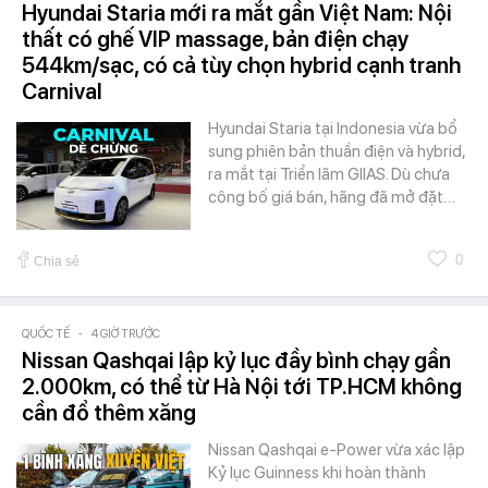
Hyundai Staria mới ra mắt gần Việt Nam: Nội
thất có ghế VIP massage, bản điện chạy
544km/sạc, có cả tùy chọn hybrid cạnh tranh
Carnival
Hyundai Staria tại Indonesia vừa bổ
sung phiên bản thuần điện và hybrid,
ra mắt tại Triển lãm GIIAS. Dù chưa
công bố giá bán, hãng đã mở đặt…
0
Chia sẻ
QUỐC TẾ
-
4 GIỜ TRƯỚC
Nissan Qashqai lập kỷ lục đầy bình chạy gần
2.000km, có thể từ Hà Nội tới TP.HCM không
cần đổ thêm xăng
Nissan Qashqai e-Power vừa xác lập
Kỷ lục Guinness khi hoàn thành