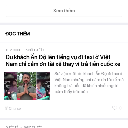
Xem thêm
ĐỌC THÊM
XEM CHƠI
-
6 GIỜ TRƯỚC
Du khách Ấn Độ lên tiếng vụ đi taxi ở Việt
Nam chỉ cảm ơn tài xế thay vì trả tiền cuốc xe
Sự việc một du khách Ấn Độ đi taxi ở
Việt Nam nhưng chỉ cảm ơn tài xế mà
không trả tiền đã khiến nhiều người
cảm thấy bức xúc.
0
Chia sẻ
QUỐC TẾ
-
6 GIỜ TRƯỚC