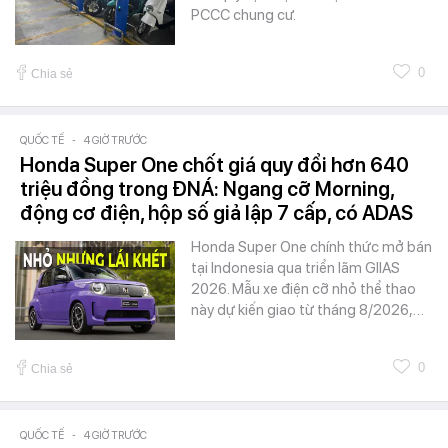
PCCC chung cư.
0
Chia sẻ
QUỐC TẾ
-
4 GIỜ TRƯỚC
Honda Super One chốt giá quy đổi hơn 640
triệu đồng trong ĐNÁ: Ngang cỡ Morning,
động cơ điện, hộp số giả lập 7 cấp, có ADAS
Honda Super One chính thức mở bán
tại Indonesia qua triển lãm GIIAS
2026. Mẫu xe điện cỡ nhỏ thể thao
này dự kiến giao từ tháng 8/2026,…
0
Chia sẻ
QUỐC TẾ
-
4 GIỜ TRƯỚC