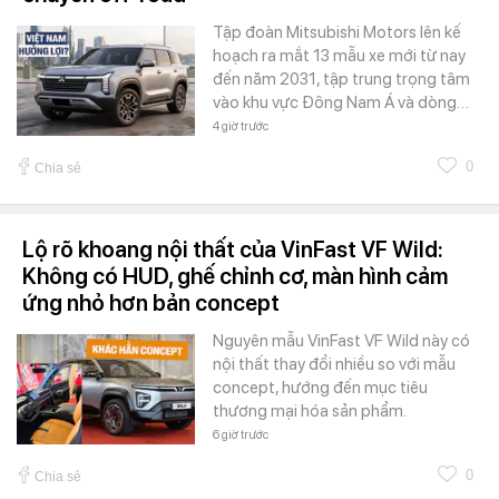
Tập đoàn Mitsubishi Motors lên kế
hoạch ra mắt 13 mẫu xe mới từ nay
đến năm 2031, tập trung trọng tâm
vào khu vực Đông Nam Á và dòng…
4 giờ trước
0
Chia sẻ
Lộ rõ khoang nội thất của VinFast VF Wild:
Không có HUD, ghế chỉnh cơ, màn hình cảm
ứng nhỏ hơn bản concept
Nguyên mẫu VinFast VF Wild này có
nội thất thay đổi nhiều so với mẫu
concept, hướng đến mục tiêu
thương mại hóa sản phẩm.
6 giờ trước
0
Chia sẻ