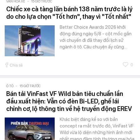
VĂN HÓA XE
-
15 GIỜ TRƯỚC
Chiếc xe cà tàng lăn bánh 138 năm trước là lý
do cho lựa chọn "Tốt hơn", thay vì "Tốt nhất"
Better Choice Awards 2026 khởi
động đúng ngày 5/8 - cột mốc gắn
với chuyến đi đã thay đổi lịch sử
ngành ô tô. Câu chuyện ấy cũng…
0
Chia sẻ
Ô TÔ
-
15 GIỜ TRƯỚC
Bán tải VinFast VF Wild bản tiêu chuẩn lần
đầu xuất hiện: Vẫn có đèn Bi-LED, ghế lái
chỉnh cơ, lộ thông tin về hệ truyền động EREV
Khác biệt đáng kể so với bản
concept ra mắt trước đó, VinFast VF
Wild vừa lộ diện những hình ảnh mới
nhất mang đậm tính thương mại hóa.