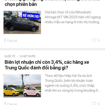
chọn phiên bản
Giá bán thực tế của Mitsubishi
Attrage MT VIN 2025 hiện chỉ ngang
nhiều mẫu xe hạng A trên thị trường.
0
Chia sẻ
QUỐC TẾ
-
12 GIỜ TRƯỚC
Biên lợi nhuận chỉ còn 3,4%, các hãng xe
Trung Quốc đánh đổi bằng gì?
Theo dữ liệu Hiệp hội Xe du lịch
Trung Quốc, biên lợi nhuận toàn
ngành rơi xuống 3,4%, mức thấp
nhất khi so cùng kỳ trong khoảng 5…
0
Chia sẻ