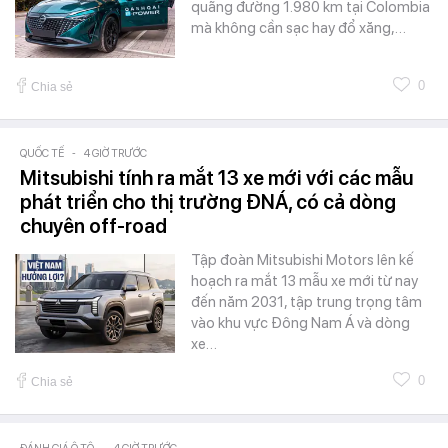
quãng đường 1.980 km tại Colombia
mà không cần sạc hay đổ xăng,…
0
Chia sẻ
QUỐC TẾ
-
4 GIỜ TRƯỚC
Mitsubishi tính ra mắt 13 xe mới với các mẫu
phát triển cho thị trường ĐNÁ, có cả dòng
chuyên off-road
Tập đoàn Mitsubishi Motors lên kế
hoạch ra mắt 13 mẫu xe mới từ nay
đến năm 2031, tập trung trọng tâm
vào khu vực Đông Nam Á và dòng
xe…
0
Chia sẻ