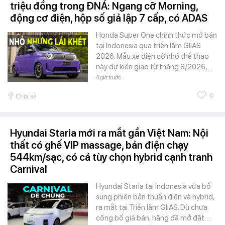
triệu đồng trong ĐNÁ: Ngang cỡ Morning,
động cơ điện, hộp số giả lập 7 cấp, có ADAS
Honda Super One chính thức mở bán
tại Indonesia qua triển lãm GIIAS
2026. Mẫu xe điện cỡ nhỏ thể thao
này dự kiến giao từ tháng 8/2026,…
4 giờ trước
0
Chia sẻ
Hyundai Staria mới ra mắt gần Việt Nam: Nội
thất có ghế VIP massage, bản điện chạy
544km/sạc, có cả tùy chọn hybrid cạnh tranh
Carnival
Hyundai Staria tại Indonesia vừa bổ
sung phiên bản thuần điện và hybrid,
ra mắt tại Triển lãm GIIAS. Dù chưa
công bố giá bán, hãng đã mở đặt…