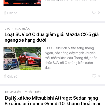
0
Chia sẻ
Ô TÔ
-
11 GIỜ TRƯỚC
Loạt SUV cỡ C đua giảm giá: Mazda CX-5 giá
ngang xe hạng dưới
TPO - Rục rịch bước sang tháng
Ngâu, các hãng đẩy mạnh khuyến
mãi nhằm kích cầu. Trong đó, phân
khúc SUV cỡ C chứng kiến cuộc
đua…
0
Chia sẻ
TRONG NƯỚC
-
11 GIỜ TRƯỚC
Đại lý xả kho Mitsubishi Attrage: Sedan hạng
B xuống giá ngang Grand i10, không thoải mái