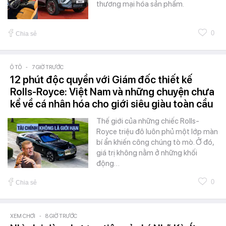
thương mại hóa sản phẩm.
0
Chia sẻ
Ô TÔ
-
7 GIỜ TRƯỚC
12 phút độc quyền với Giám đốc thiết kế
Rolls-Royce: Việt Nam và những chuyện chưa
kể về cá nhân hóa cho giới siêu giàu toàn cầu
Thế giới của những chiếc Rolls-
Royce triệu đô luôn phủ một lớp màn
bí ẩn khiến công chúng tò mò. Ở đó,
giá trị không nằm ở những khối
động…
0
Chia sẻ
XEM CHƠI
-
8 GIỜ TRƯỚC