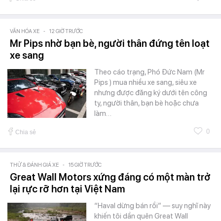
VĂN HÓA XE
-
12 GIỜ TRƯỚC
Mr Pips nhờ bạn bè, người thân đứng tên loạt
xe sang
Theo cáo trạng, Phó Đức Nam (Mr
Pips ) mua nhiều xe sang, siêu xe
nhưng được đăng ký dưới tên công
ty, người thân, bạn bè hoặc chưa
làm…
0
Chia sẻ
THỬ & ĐÁNH GIÁ XE
-
15 GIỜ TRƯỚC
Great Wall Motors xứng đáng có một màn trở
lại rực rỡ hơn tại Việt Nam
“Haval dừng bán rồi” — suy nghĩ này
khiến tôi dần quên Great Wall