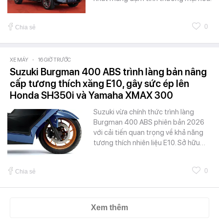
0
Chia sẻ
XE MÁY
-
16 GIỜ TRƯỚC
Suzuki Burgman 400 ABS trình làng bản nâng
cấp tương thích xăng E10, gây sức ép lên
Honda SH350i và Yamaha XMAX 300
Suzuki vừa chính thức trình làng
Burgman 400 ABS phiên bản 2026
với cải tiến quan trọng về khả năng
tương thích nhiên liệu E10. Sở hữu…
0
Chia sẻ
Xem thêm