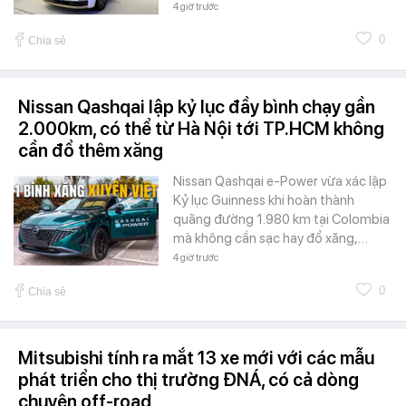
4 giờ trước
0
Chia sẻ
Nissan Qashqai lập kỷ lục đầy bình chạy gần
2.000km, có thể từ Hà Nội tới TP.HCM không
cần đổ thêm xăng
Nissan Qashqai e-Power vừa xác lập
Kỷ lục Guinness khi hoàn thành
quãng đường 1.980 km tại Colombia
mà không cần sạc hay đổ xăng,…
4 giờ trước
0
Chia sẻ
Mitsubishi tính ra mắt 13 xe mới với các mẫu
phát triển cho thị trường ĐNÁ, có cả dòng
chuyên off-road