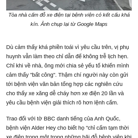
Tòa nhà cấm đỗ xe điện tại bệnh viện có kết cấu khá
kín. Ảnh chụp lại từ Google Maps
Dù cảm thấy khá phiền toái vì yêu cầu trên, vị phụ
huynh vẫn làm theo chỉ dẫn để không trễ lịch hẹn.
Chỉ khi về nhà, ông mới chia sẻ yếu tố khiến mình
cảm thấy "bất công". Thậm chí người này còn gửi
tới bệnh viện văn bản tổng hợp các nghiên cứu
cho thấy xe xăng dễ cháy hơn xe điện 20 lần và
yêu cầu bệnh viện giải thích rõ hơn lệnh cấm.
Trao đổi với tờ BBC danh tiếng của Anh Quốc,
bệnh viện Alder Hey cho biết họ "chỉ cấm tạm thời
xe điện trong một trong những bãi đỗ bệnh viện khi