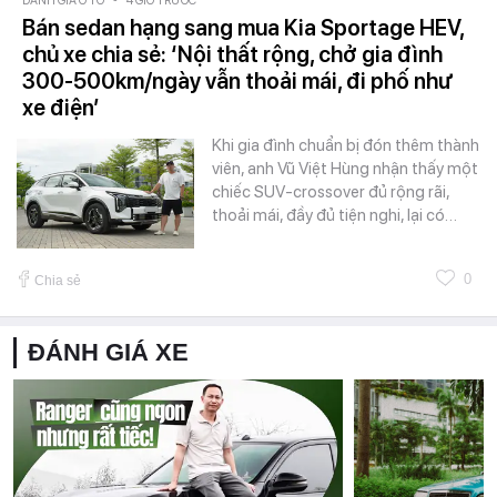
ĐÁNH GIÁ Ô TÔ
-
4 GIỜ TRƯỚC
Bán sedan hạng sang mua Kia Sportage HEV,
chủ xe chia sẻ: ‘Nội thất rộng, chở gia đình
300-500km/ngày vẫn thoải mái, đi phố như
xe điện’
Khi gia đình chuẩn bị đón thêm thành
viên, anh Vũ Việt Hùng nhận thấy một
chiếc SUV-crossover đủ rộng rãi,
thoải mái, đầy đủ tiện nghi, lại có…
0
Chia sẻ
ĐÁNH GIÁ XE