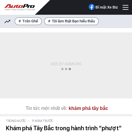
Bí mật Xe Biz
Trên Ghế
Tôi làm thật Bạn hiểu thấu
Tin tức mới nhất về:
khám phá tây bắc
TRONG NƯỚC
-
11 NĂM TRƯỚC
Khám phá Tây Bắc trong hành trình “phượt”