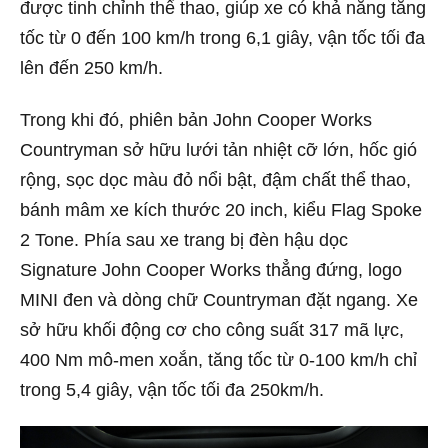
được tinh chỉnh thể thao, giúp xe có khả năng tăng
tốc từ 0 đến 100 km/h trong 6,1 giây, vận tốc tối đa
lên đến 250 km/h.
Trong khi đó, phiên bản John Cooper Works
Countryman sở hữu lưới tản nhiệt cỡ lớn, hốc gió
rộng, sọc dọc màu đỏ nổi bật, đậm chất thể thao,
bánh mâm xe kích thước 20 inch, kiểu Flag Spoke
2 Tone. Phía sau xe trang bị đèn hậu dọc
Signature John Cooper Works thẳng đứng, logo
MINI đen và dòng chữ Countryman đặt ngang. Xe
sở hữu khối động cơ cho công suất 317 mã lực,
400 Nm mô-men xoắn, tăng tốc từ 0-100 km/h chỉ
trong 5,4 giây, vận tốc tối đa 250km/h.