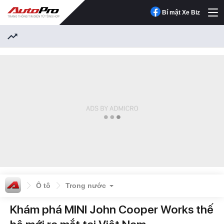
Bí mật Xe Biz
Ô tô
Trong nước
Khám phá MINI John Cooper Works thế