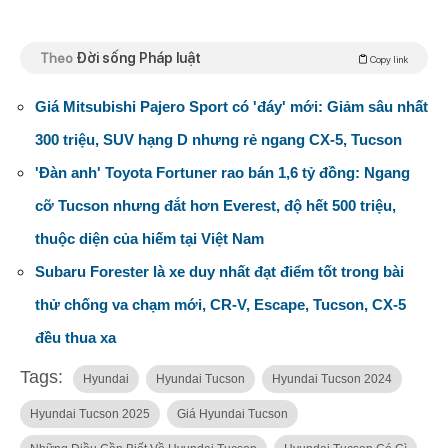
Theo
Đời sống Pháp luật
Copy link
Giá Mitsubishi Pajero Sport có 'đáy' mới: Giảm sâu nhất
300 triệu, SUV hạng D nhưng rẻ ngang CX-5, Tucson
'Đàn anh' Toyota Fortuner rao bán 1,6 tỷ đồng: Ngang
cỡ Tucson nhưng đắt hơn Everest, độ hết 500 triệu,
thuộc diện của hiếm tại Việt Nam
Subaru Forester là xe duy nhất đạt điểm tốt trong bài
thử chống va chạm mới, CR-V, Escape, Tucson, CX-5
đều thua xa
Tags:
Hyundai
Hyundai Tucson
Hyundai Tucson 2024
Hyundai Tucson 2025
Giá Hyundai Tucson