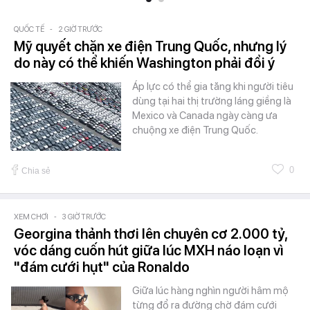
QUỐC TẾ
-
2 GIỜ TRƯỚC
Mỹ quyết chặn xe điện Trung Quốc, nhưng lý
do này có thể khiến Washington phải đổi ý
Áp lực có thể gia tăng khi người tiêu
dùng tại hai thị trường láng giềng là
Mexico và Canada ngày càng ưa
chuộng xe điện Trung Quốc.
0
Chia sẻ
XEM CHƠI
-
3 GIỜ TRƯỚC
Georgina thảnh thơi lên chuyên cơ 2.000 tỷ,
vóc dáng cuốn hút giữa lúc MXH náo loạn vì
"đám cưới hụt" của Ronaldo
Giữa lúc hàng nghìn người hâm mộ
từng đổ ra đường chờ đám cưới