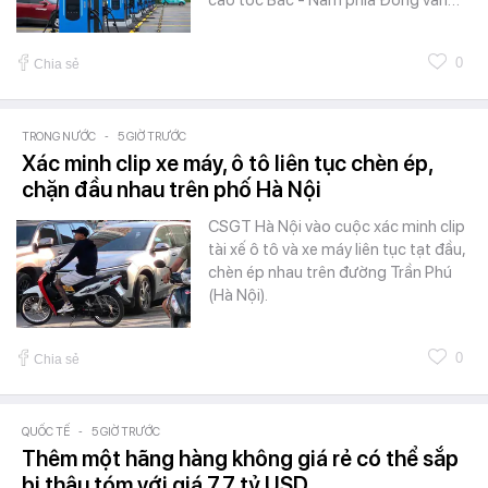
0
Chia sẻ
TRONG NƯỚC
-
5 GIỜ TRƯỚC
Xác minh clip xe máy, ô tô liên tục chèn ép,
chặn đầu nhau trên phố Hà Nội
CSGT Hà Nội vào cuộc xác minh clip
tài xế ô tô và xe máy liên tục tạt đầu,
chèn ép nhau trên đường Trần Phú
(Hà Nội).
0
Chia sẻ
QUỐC TẾ
-
5 GIỜ TRƯỚC
Thêm một hãng hàng không giá rẻ có thể sắp
bị thâu tóm với giá 7,7 tỷ USD