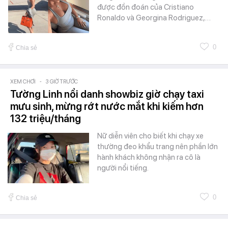
được đồn đoán của Cristiano
Ronaldo và Georgina Rodriguez,…
0
Chia sẻ
XEM CHƠI
-
3 GIỜ TRƯỚC
Tường Linh nổi danh showbiz giờ chạy taxi
mưu sinh, mừng rớt nước mắt khi kiếm hơn
132 triệu/tháng
Nữ diễn viên cho biết khi chạy xe
thường đeo khẩu trang nên phần lớn
hành khách không nhận ra cô là
người nổi tiếng.
0
Chia sẻ