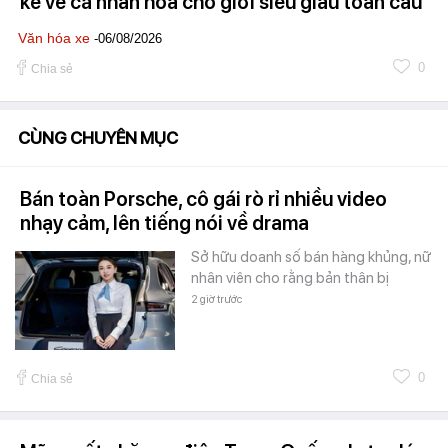
kể về cá nhân hóa cho giới siêu giàu toàn cầu
Văn hóa xe
-06/08/2026
0
Chia sẻ
CÙNG CHUYÊN MỤC
Bán toàn Porsche, cô gái rò rỉ nhiều video
nhạy cảm, lên tiếng nói về drama
Sở hữu doanh số bán hàng khủng, nữ
nhân viên cho rằng bản thân bị
2 giờ trước
0
Chia sẻ