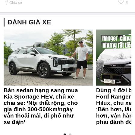
0
Chia sẻ
ĐÁNH GIÁ XE
Bán sedan hạng sang mua
Dùng 4 đời bá
Kia Sportage HEV, chủ xe
Ford Ranger 
chia sẻ: ‘Nội thất rộng, chở
Hilux, chủ xe 
gia đình 300-500km/ngày
‘Bền hơn, lâu 
vẫn thoải mái, đi phố như
hơn, vận hàn
xe điện’
phải đánh đổi