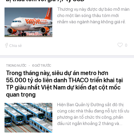
Thương vụ này được dự báo mở màn
cho một làn sóng thâu tóm mới
nhắm vào ngành hàng không giá rẻ.
0
Chia sẻ
TRONG NƯỚC
-
6 GIỜ TRƯỚC
Trong tháng này, siêu dự án metro hơn
55.000 tỷ do liên danh THACO triển khai tại
TP giàu nhất Việt Nam dự kiến đạt cột mốc
quan trọng
Hiện Ban Quản lý Đường sắt đô thị
cùng các nhà thầu đang nỗ lực tối ưu
phương án tổ chức thi công, phấn
đấu rút ngắn khoảng 2 tháng và…