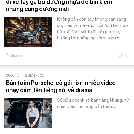
đi xe tay ga bỏ đường nhựa để tìm kiếm
những cung đường mới
Không cần côn tay, không cần sang
số, mẫu xe máy mới của AJS kết hợp
hộp số CVT với thiết kế gọn nhẹ,
hướng tới những người muốn rời…
0
Chia sẻ
QUỐC TẾ
-
2 GIỜ TRƯỚC
Bán toàn Porsche, cô gái rò rỉ nhiều video
nhạy cảm, lên tiếng nói về drama
Sở hữu doanh số bán hàng khủng, nữ
nhân viên cho rằng bản thân bị