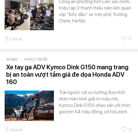
Công an phường Kim Liên xác minh,
triệu tập 3 thanh thiếu niên liên quan
clip “bốc đầu” xe trên phố Trường
Chinh, Hà Nội.
0
Chia sẻ
XE MÁY
-
11 PHÚT TRƯỚC
Xe tay ga ADV Kymco Dink G150 mang trang
bị an toàn vượt tầm giá đe dọa Honda ADV
160
Trái ngược với xu hướng đua nhồi
nhét màn hình giải trí màu mè,
Kymco Dink G150 chào sân với mức
giá hơn 54 triệu đồng, sở hữu bình…
0
Chia sẻ