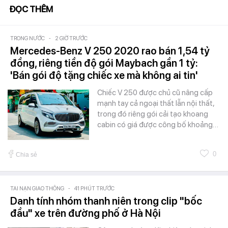
ĐỌC THÊM
TRONG NƯỚC
-
2 GIỜ TRƯỚC
Mercedes-Benz V 250 2020 rao bán 1,54 tỷ
đồng, riêng tiền độ gói Maybach gần 1 tỷ:
'Bán gói độ tặng chiếc xe mà không ai tin'
Chiếc V 250 được chủ cũ nâng cấp
mạnh tay cả ngoại thất lẫn nội thất,
trong đó riêng gói cải tạo khoang
cabin có giá được công bố khoảng…
0
Chia sẻ
TAI NẠN GIAO THÔNG
-
41 PHÚT TRƯỚC
Danh tính nhóm thanh niên trong clip "bốc
đầu" xe trên đường phố ở Hà Nội