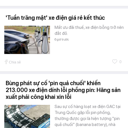
'Tuần trăng mật' xe điện giá rẻ kết thúc
Mất ưu đãi thuế, xe điện bỗng trở nên
đẳt đỏ.
6 giờ trước
0
Chia sẻ
Bùng phát sự cố 'pin quả chuối' khiến
213.000 xe điện dính lỗi phồng pin: Hãng sản
xuất phải công khai xin lỗi
Sau sự cố hàng loạt xe điện GAC tại
Trung Quốc gặp lỗi pin phồng,
thường được gọi là hiện tượng "pin
quả chuối" (banana battery), nhà