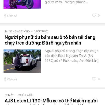
giới xe máy. Trang bị phanh…
0
Chia sẻ
TAI NẠN GIAO THÔNG
-
1 GIỜ TRƯỚC
Người phụ nữ đu bám sau ô tô bán tải đang
chạy trên đường: Đã rõ nguyên nhân
Người phụ nữ trong đoạn clip được
xác định là bà Nguyễn Thị A. (SN
1987, trú xã Ea Knuếc, tỉnh Đắk Lắk).
0
Chia sẻ
XE MÁY
-
2 GIỜ TRƯỚC
AJS Leten LT190: Mẫu xe có thể khiến người