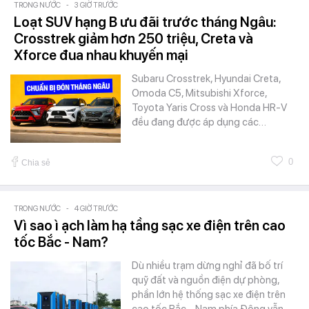
TRONG NƯỚC
-
3 GIỜ TRƯỚC
Loạt SUV hạng B ưu đãi trước tháng Ngâu:
Crosstrek giảm hơn 250 triệu, Creta và
Xforce đua nhau khuyến mại
Subaru Crosstrek, Hyundai Creta,
Omoda C5, Mitsubishi Xforce,
Toyota Yaris Cross và Honda HR-V
đều đang được áp dụng các…
0
Chia sẻ
TRONG NƯỚC
-
4 GIỜ TRƯỚC
Vì sao ì ạch làm hạ tầng sạc xe điện trên cao
tốc Bắc - Nam?
Dù nhiều trạm dừng nghỉ đã bố trí
quỹ đất và nguồn điện dự phòng,
phần lớn hệ thống sạc xe điện trên
cao tốc Bắc - Nam phía Đông vẫn…