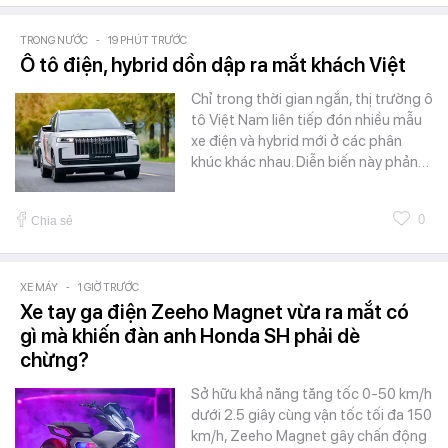
TRONG NƯỚC
-
19 PHÚT TRƯỚC
Ô tô điện, hybrid dồn dập ra mắt khách Việt
Chỉ trong thời gian ngắn, thị trường ô
tô Việt Nam liên tiếp đón nhiều mẫu
xe điện và hybrid mới ở các phân
khúc khác nhau. Diễn biến này phản…
0
Chia sẻ
XE MÁY
-
1 GIỜ TRƯỚC
Xe tay ga điện Zeeho Magnet vừa ra mắt có
gì mà khiến đàn anh Honda SH phải dè
chừng?
Sở hữu khả năng tăng tốc 0-50 km/h
dưới 2.5 giây cùng vận tốc tối đa 150
km/h, Zeeho Magnet gây chấn động