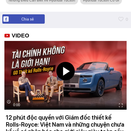
Những Điều Cần Biết Về Hyundai Tucson
Hyundai Tucson Có Gì
Chia sẻ
0
VIDEO
0:00
12 phút độc quyền với Giám đốc thiết kế
Rolls-Royce: Việt Nam và những chuyện chưa