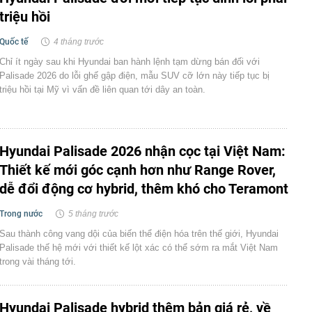
triệu hồi
Quốc tế
4 tháng trước
Chỉ ít ngày sau khi Hyundai ban hành lệnh tạm dừng bán đối với
Palisade 2026 do lỗi ghế gập điện, mẫu SUV cỡ lớn này tiếp tục bị
triệu hồi tại Mỹ vì vấn đề liên quan tới dây an toàn.
Hyundai Palisade 2026 nhận cọc tại Việt Nam:
Thiết kế mới góc cạnh hơn như Range Rover,
dễ đổi động cơ hybrid, thêm khó cho Teramont
Trong nước
5 tháng trước
Sau thành công vang dội của biến thể điện hóa trên thế giới, Hyundai
Palisade thế hệ mới với thiết kế lột xác có thể sớm ra mắt Việt Nam
trong vài tháng tới.
Hyundai Palisade hybrid thêm bản giá rẻ, về