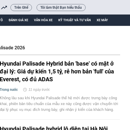
Trên Ghế
Tôi làm thật Bạn hiểu thấu
TÔ
ĐÁNH GIÁ XE
VĂN HÓA XE
KỸ THUẬT VÀ TƯ VẤN
XE MÁY
lisade 2026
Hyundai Palisade Hybrid bản 'base' có mặt ở
đại lý: Giá dự kiến 1,5 tỷ, rẻ hơn bản 'full' của
Everest, có đủ ADAS
Trong nước
11 ngày trước
Không lâu sau khi Hyundai Palisade thế hệ mới được trưng bày công
khai, phiên bản tiêu chuẩn của mẫu xe này cũng được vận chuyển tới
đại lý phục vụ mục đích trưng bày, ghi nhận ý kiến của khách hàng.
Hyundai Palisade hybrid lộ diện tại Hà Nội