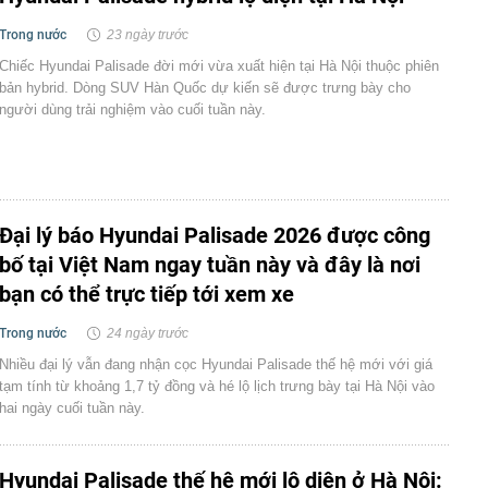
Trong nước
23 ngày trước
Chiếc Hyundai Palisade đời mới vừa xuất hiện tại Hà Nội thuộc phiên
bản hybrid. Dòng SUV Hàn Quốc dự kiến sẽ được trưng bày cho
người dùng trải nghiệm vào cuối tuần này.
Đại lý báo Hyundai Palisade 2026 được công
bố tại Việt Nam ngay tuần này và đây là nơi
bạn có thể trực tiếp tới xem xe
Trong nước
24 ngày trước
Nhiều đại lý vẫn đang nhận cọc Hyundai Palisade thế hệ mới với giá
tạm tính từ khoảng 1,7 tỷ đồng và hé lộ lịch trưng bày tại Hà Nội vào
hai ngày cuối tuần này.
Hyundai Palisade thế hệ mới lộ diện ở Hà Nội: