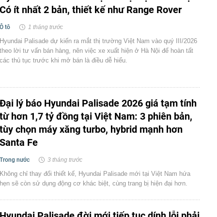
Có ít nhất 2 bản, thiết kế như Range Rover
Ô tô
1 tháng trước
Hyundai Palisade dự kiến ra mắt thị trường Việt Nam vào quý III/2026
theo lời tư vấn bán hàng, nên việc xe xuất hiện ở Hà Nội để hoàn tất
các thủ tục trước khi mở bán là điều dễ hiểu.
Đại lý báo Hyundai Palisade 2026 giá tạm tính
từ hơn 1,7 tỷ đồng tại Việt Nam: 3 phiên bản,
tùy chọn máy xăng turbo, hybrid mạnh hơn
Santa Fe
Trong nước
3 tháng trước
Không chỉ thay đổi thiết kế, Hyundai Palisade mới tại Việt Nam hứa
hẹn sẽ còn sử dụng động cơ khác biệt, cùng trang bị hiện đại hơn.
Hyundai Palisade đời mới tiếp tục dính lỗi phải