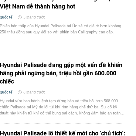
Việt Nam dễ thành hàng hot
Quốc tế
5 tháng trước
Phiên bản thấp của Hyundai Palisade tại Úc sẽ có giá rẻ hơn khoảng
250 triệu đồng sau quy đổi so với phiên bản Calligraphy cao cấp.
Hyundai Palisade đang gặp một vấn đề khiến
hãng phải ngừng bán, triệu hồi gần 600.000
chiếc
Quốc tế
6 tháng trước
Hyundai vừa ban hành lệnh tạm dừng bán và triệu hồi hơn 568.000
chiếc Palisade tại Mỹ do lỗi túi khí rèm hàng ghế thứ ba. Sự cố kỹ
thuật này khiến túi khí có thể bung sai cách, không đảm bảo an toàn…
Hyundai Palisade lộ thiết kế mới cho ‘chủ tịch’: