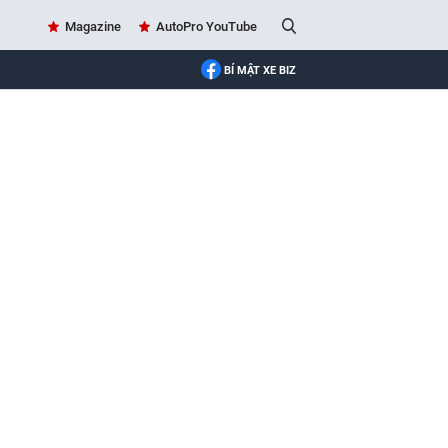
Magazine
AutoPro YouTube
BÍ MẬT XE BIZ