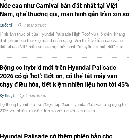
Nóc cao như Carnival bản đắt nhất tại Việt
Nam, ghế thương gia, màn hình gắn trần xịn sò
Quốc tế
7 tháng trước
Hình ảnh thực tế của Hyundai Palisade High Roof vừa lộ diện, khẳng
định phiên bản thương mại đã sẵn sàng. Với thiết kế trần cao và nội
thất chuẩn VIP, mẫu xe hứa hẹn trở thành "chuyên cơ mặt đất" mới.
Động cơ hybrid mới trên Hyundai Palisade
2026 có gì 'hot': Bớt ồn, có thể tắt máy vẫn
chạy điều hòa, tiết kiệm nhiên liệu hơn tới 45%
Kỹ thuật
1 năm trước
Hệ thống hybrid mới sẽ được tập đoàn Hyundai đưa vào ứng dụng từ
2026 với nhiều ưu điểm lớn so với người tiền nhiệm.
Hyundai Palisade có thêm phiên bản cho