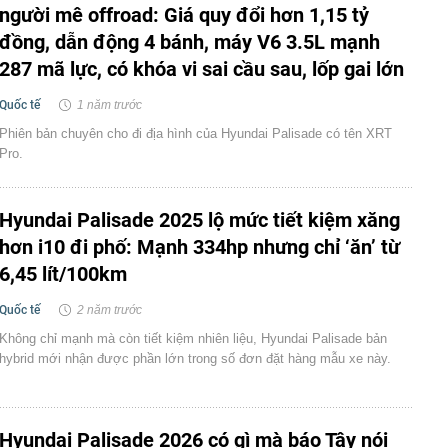
người mê offroad: Giá quy đổi hơn 1,15 tỷ
đồng, dẫn động 4 bánh, máy V6 3.5L mạnh
287 mã lực, có khóa vi sai cầu sau, lốp gai lớn
Quốc tế
1 năm trước
Phiên bản chuyên cho đi địa hình của Hyundai Palisade có tên XRT
Pro.
Hyundai Palisade 2025 lộ mức tiết kiệm xăng
hơn i10 đi phố: Mạnh 334hp nhưng chỉ ‘ăn’ từ
6,45 lít/100km
Quốc tế
2 năm trước
Không chỉ mạnh mà còn tiết kiệm nhiên liệu, Hyundai Palisade bản
hybrid mới nhận được phần lớn trong số đơn đặt hàng mẫu xe này.
Hyundai Palisade 2026 có gì mà báo Tây nói