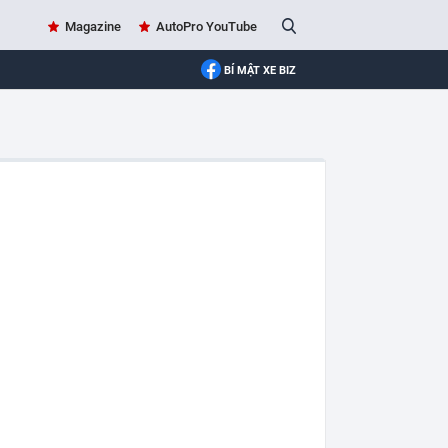
Magazine
AutoPro YouTube
BÍ MẬT XE BIZ