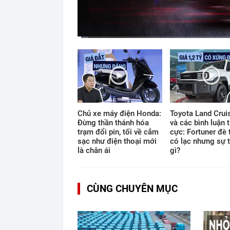
Current
Duration
Time
0:11
/
12:33
Chủ xe máy điện Honda:
Toyota Land Cruis
Đừng thần thánh hóa
và các bình luận t
trạm đổi pin, tối về cắm
cực: Fortuner đè 
sạc như điện thoại mới
có lạc nhưng sự t
là chân ái
gì?
CÙNG CHUYÊN MỤC