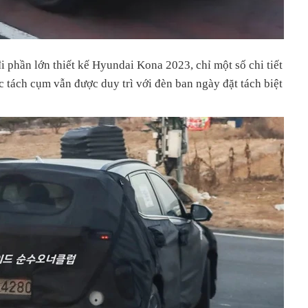
i phần lớn thiết kế Hyundai Kona 2023, chỉ một số chi tiết
c tách cụm vẫn được duy trì với đèn ban ngày đặt tách biệt