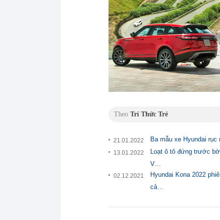
Theo
Trí Thức Trẻ
Ba mẫu xe Hyundai rục 
21.01.2022
Loạt ô tô đứng trước bờ
13.01.2022
V…
Hyundai Kona 2022 phiên
02.12.2021
cả…