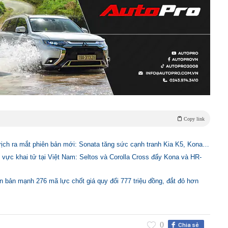
Copy link
rịch ra mắt phiên bản mới: Sonata tăng sức cạnh tranh Kia K5, Kona…
 vực khai tử tại Việt Nam: Seltos và Corolla Cross đẩy Kona và HR-
 bản mạnh 276 mã lực chốt giá quy đổi 777 triệu đồng, đắt đỏ hơn
0
Chia sẻ