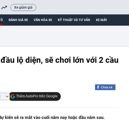
Xe giảm giá
TÔ
ĐÁNH GIÁ XE
VĂN HÓA XE
KỸ THUẬT VÀ TƯ VẤN
XE MÁY
ầu lộ diện, sẽ chơi lớn với 2 cầu
Chia sẻ
Thêm AutoPro trên Google
dự kiến sẽ ra mắt vào cuối năm nay hoặc đầu năm sau.