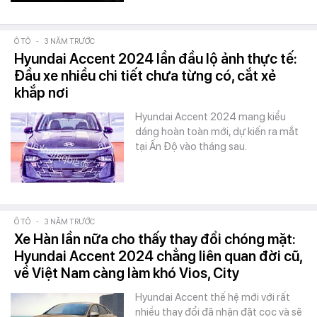
Ô TÔ
-
3 NĂM TRƯỚC
Hyundai Accent 2024 lần đầu lộ ảnh thực tế:
Đầu xe nhiều chi tiết chưa từng có, cắt xẻ
khắp nơi
Hyundai Accent 2024 mang kiểu
dáng hoàn toàn mới, dự kiến ra mắt
tại Ấn Độ vào tháng sau.
Ô TÔ
-
3 NĂM TRƯỚC
Xe Hàn lần nữa cho thấy thay đổi chóng mặt:
Hyundai Accent 2024 chẳng liên quan đời cũ,
về Việt Nam càng làm khó Vios, City
Hyundai Accent thế hệ mới với rất
nhiều thay đổi đã nhận đặt cọc và sẽ