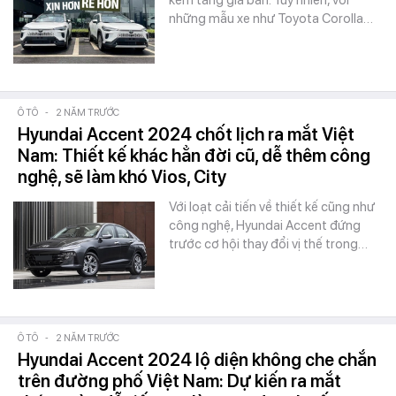
kèm tăng giá bán. Tuy nhiên, với
những mẫu xe như Toyota Corolla…
Ô TÔ
-
2 NĂM TRƯỚC
Hyundai Accent 2024 chốt lịch ra mắt Việt
Nam: Thiết kế khác hẳn đời cũ, dễ thêm công
nghệ, sẽ làm khó Vios, City
Với loạt cải tiến về thiết kế cũng như
công nghệ, Hyundai Accent đứng
trước cơ hội thay đổi vị thế trong…
Ô TÔ
-
2 NĂM TRƯỚC
Hyundai Accent 2024 lộ diện không che chắn
trên đường phố Việt Nam: Dự kiến ra mắt