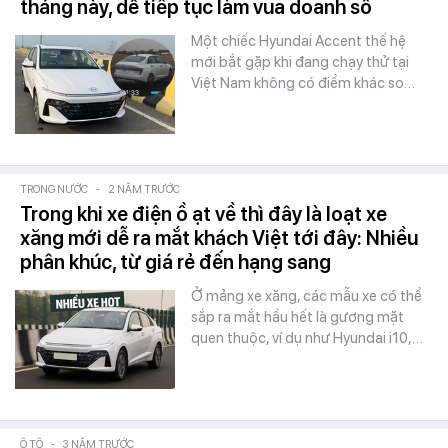
tháng này, dễ tiếp tục làm vua doanh số
Một chiếc Hyundai Accent thế hệ
mới bắt gặp khi đang chạy thử tại
Việt Nam không có điểm khác so…
TRONG NƯỚC
-
2 NĂM TRƯỚC
Trong khi xe điện ồ ạt về thì đây là loạt xe
xăng mới dễ ra mắt khách Việt tới đây: Nhiều
phân khúc, từ giá rẻ đến hạng sang
Ở mảng xe xăng, các mẫu xe có thể
sắp ra mắt hầu hết là gương mặt
quen thuộc, ví dụ như Hyundai i10,…
Ô TÔ
-
3 NĂM TRƯỚC