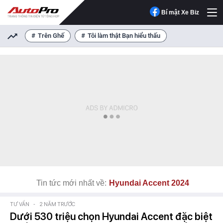
Bí mật Xe Biz
Trên Ghế
Tôi làm thật Bạn hiểu thấu
Tin tức mới nhất về:
Hyundai Accent 2024
TƯ VẤN
-
2 NĂM TRƯỚC
Dưới 530 triệu chọn Hyundai Accent đặc biệt