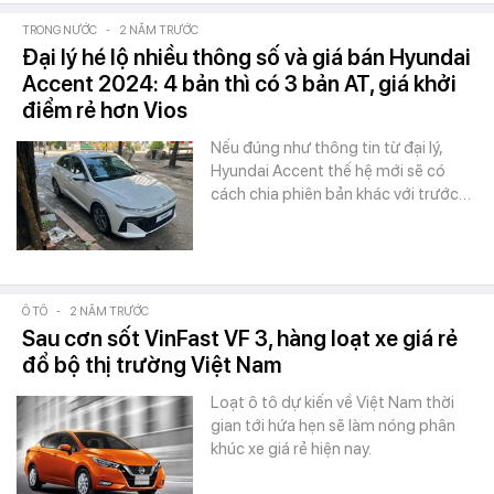
TRONG NƯỚC
-
2 NĂM TRƯỚC
Đại lý hé lộ nhiều thông số và giá bán Hyundai
Accent 2024: 4 bản thì có 3 bản AT, giá khởi
điểm rẻ hơn Vios
Nếu đúng như thông tin từ đại lý,
Hyundai Accent thế hệ mới sẽ có
cách chia phiên bản khác với trước…
Ô TÔ
-
2 NĂM TRƯỚC
Sau cơn sốt VinFast VF 3, hàng loạt xe giá rẻ
đổ bộ thị trường Việt Nam
Loạt ô tô dự kiến về Việt Nam thời
gian tới hứa hẹn sẽ làm nóng phân
khúc xe giá rẻ hiện nay.