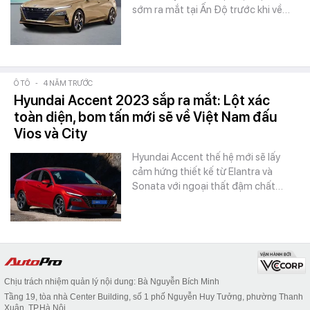
sớm ra mắt tại Ấn Độ trước khi về…
Ô TÔ
-
4 NĂM TRƯỚC
Hyundai Accent 2023 sắp ra mắt: Lột xác
toàn diện, bom tấn mới sẽ về Việt Nam đấu
Vios và City
Hyundai Accent thế hệ mới sẽ lấy
cảm hứng thiết kế từ Elantra và
Sonata với ngoại thất đậm chất…
Chịu trách nhiệm quản lý nội dung: Bà Nguyễn Bích Minh
Tầng 19, tòa nhà Center Building, số 1 phố Nguyễn Huy Tưởng, phường Thanh
Xuân, TP.Hà Nội