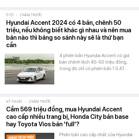
Ô TÔ
-
2 NĂM TRƯỚC
Hyundai Accent 2024 có 4 bản, chênh 50
triệu, nếu không biết khác gì nhau và nên mua
bản nào thì bảng so sánh này sẽ là thứ bạn
cần
4 phiên bản Hyundai Accent có giá
bán chênh lệch 40-50 triệu đồng,
trong đó chỉ có phiên bản 1.5 AT…
KỸ THUẬT
-
2 NĂM TRƯỚC
Cầm 569 triệu đồng, mua Hyundai Accent
cao cấp nhiều trang bị, Honda City bản base
hay Toyota Vios bản 'full'?
Phiên bản cao cấp nhất của Hyundai