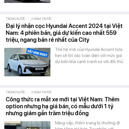
TRONG NƯỚC
-
2 NĂM TRƯỚC
Đại lý nhận cọc Hyundai Accent 2024 tại Việt
Nam: 4 phiên bản, giá dự kiến cao nhất 559
triệu, ngang bản rẻ nhất của City
Thế hệ mới của Hyundai Accent hứa
hẹn sẽ lột xác toàn diện với mức giá
dự kiến khá cạnh tranh so với đối thủ.
TRONG NƯỚC
-
2 NĂM TRƯỚC
Công thức ra mắt xe mới tại Việt Nam: Thêm
option nhưng hạ giá bán, có mẫu dưới 1 tỷ
nhưng giảm gần trăm triệu đồng
Nâng cấp, thêm trang bị thường đi