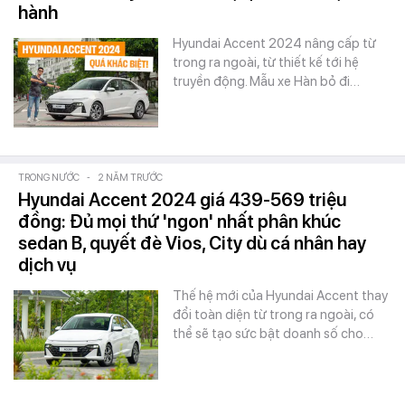
hành
Hyundai Accent 2024 nâng cấp từ
trong ra ngoài, từ thiết kế tới hệ
truyền động. Mẫu xe Hàn bỏ đi…
TRONG NƯỚC
-
2 NĂM TRƯỚC
Hyundai Accent 2024 giá 439-569 triệu
đồng: Đủ mọi thứ 'ngon' nhất phân khúc
sedan B, quyết đè Vios, City dù cá nhân hay
dịch vụ
Thế hệ mới của Hyundai Accent thay
đổi toàn diện từ trong ra ngoài, có
thể sẽ tạo sức bật doanh số cho…