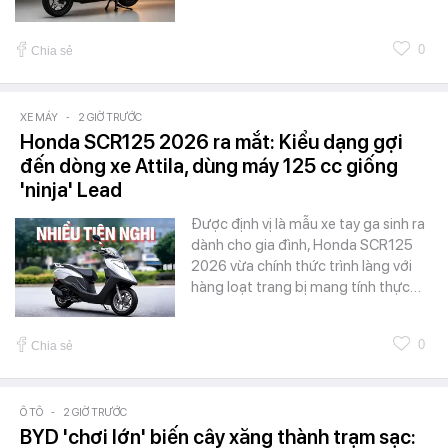
0
Chia sẻ
XE MÁY
-
2 GIỜ TRƯỚC
Honda SCR125 2026 ra mắt: Kiểu dạng gợi
đến dòng xe Attila, dùng máy 125 cc giống
'ninja' Lead
Được định vị là mẫu xe tay ga sinh ra
dành cho gia đình, Honda SCR125
2026 vừa chính thức trình làng với
hàng loạt trang bị mang tính thực…
0
Chia sẻ
Ô TÔ
-
2 GIỜ TRƯỚC
BYD 'chơi lớn' biến cây xăng thành trạm sạc: