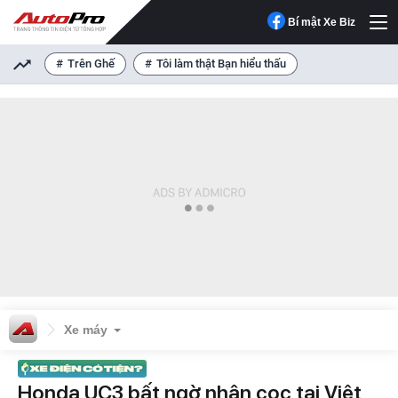
Bí mật Xe Biz
Trên Ghế
Tôi làm thật Bạn hiểu thấu
Xe máy
Honda UC3 bất ngờ nhận cọc tại Việt