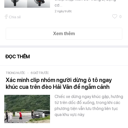
cơ…
2 ngày trước
0
Chia sẻ
Xem thêm
ĐỌC THÊM
TRONG NƯỚC
-
6 GIỜ TRƯỚC
Xác minh clip nhóm người dừng ô tô ngay
khúc cua trên đèo Hải Vân để ngắm cảnh
Chiếc xe dừng ngay khúc gập, hướng
từ trên dốc đổ xuống, trong khi các
phương tiện vẫn lưu thông liên tục
qua khu vực này.