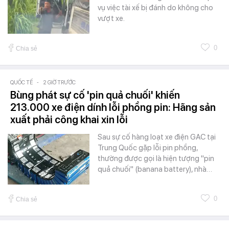
vụ việc tài xế bị đánh do không cho
vượt xe.
0
Chia sẻ
QUỐC TẾ
-
2 GIỜ TRƯỚC
Bùng phát sự cố 'pin quả chuối' khiến
213.000 xe điện dính lỗi phồng pin: Hãng sản
xuất phải công khai xin lỗi
Sau sự cố hàng loạt xe điện GAC tại
Trung Quốc gặp lỗi pin phồng,
thường được gọi là hiện tượng "pin
quả chuối" (banana battery), nhà…
0
Chia sẻ