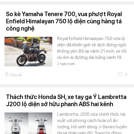
So kè Yamaha Tenere 700, vua phượt Royal
Enfield Himalayan 750 lộ diện cùng hàng tá
công nghệ
Royal Enfield Himalayan 750 vừa lộ
diện đã khiến giới xê dịch đứng ngồi
không yên. Bỏ lại vành 21 inch, xe tối
ưu êm ái đường dài bằng vành 19…
2 ngày trước
0
Chia sẻ
Thách thức Honda SH, xe tay ga Ý Lambretta
J200 lộ diện sở hữu phanh ABS hai kênh
Lambretta J200 vừa chính thức tái
xuất với phong cách hoài cổ ấn
tượng, hồi sinh dòng J-Series huyền
thoại thập niên 60. Trang bị động