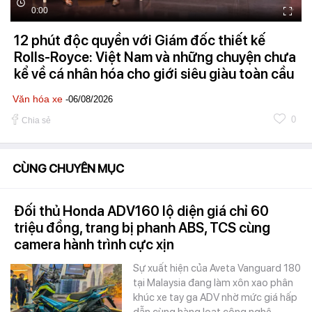
0:00
12 phút độc quyền với Giám đốc thiết kế
Rolls-Royce: Việt Nam và những chuyện chưa
kể về cá nhân hóa cho giới siêu giàu toàn cầu
Văn hóa xe
-06/08/2026
0
Chia sẻ
CÙNG CHUYÊN MỤC
Đối thủ Honda ADV160 lộ diện giá chỉ 60
triệu đồng, trang bị phanh ABS, TCS cùng
camera hành trình cực xịn
Sự xuất hiện của Aveta Vanguard 180
tại Malaysia đang làm xôn xao phân
khúc xe tay ga ADV nhờ mức giá hấp