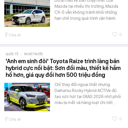
Dù là mẫu xe bán chạy nhất của
Mazda tại nhiều thị trường, Mazda
CX-5 vẫn không tránh khỏi những
hạn chế trong quá trình vận hành.
0
Chia sẻ
QUỐC TẾ
-
19 GIỜ TRƯỚC
'Anh em sinh đôi' Toyota Raize trình làng bản
hybrid cực nổi bật: Sơn đổi màu, thiết kế hầm
hố hơn, giá quy đổi hơn 500 triệu đồng
Chỉ thay đổi ngoại thất nhưng
Daihatsu Rocky Hybrid ACTIVe đủ
tạo sức hút tại GIIAS 2026 nhờ phối
màu lạ mắt và hàng loạt chi tiết…
0
Chia sẻ