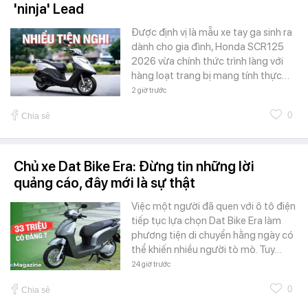
'ninja' Lead
Được định vị là mẫu xe tay ga sinh ra
dành cho gia đình, Honda SCR125
2026 vừa chính thức trình làng với
hàng loạt trang bị mang tính thực…
2 giờ trước
0
Chia sẻ
Chủ xe Dat Bike Era: Đừng tin những lời
quảng cáo, đây mới là sự thật
Việc một người đã quen với ô tô điện
tiếp tục lựa chọn Dat Bike Era làm
phương tiện di chuyển hằng ngày có
thể khiến nhiều người tò mò. Tuy…
24 giờ trước
0
Chia sẻ