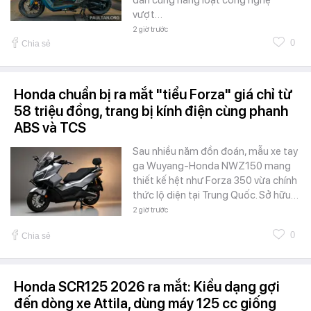
dẫn cùng hàng loạt công nghệ
vượt…
2 giờ trước
0
Chia sẻ
Honda chuẩn bị ra mắt "tiểu Forza" giá chỉ từ
58 triệu đồng, trang bị kính điện cùng phanh
ABS và TCS
Sau nhiều năm đồn đoán, mẫu xe tay
ga Wuyang-Honda NWZ150 mang
thiết kế hệt như Forza 350 vừa chính
thức lộ diện tại Trung Quốc. Sở hữu…
2 giờ trước
0
Chia sẻ
Honda SCR125 2026 ra mắt: Kiểu dạng gợi
đến dòng xe Attila, dùng máy 125 cc giống