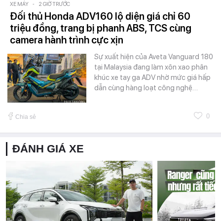
XE MÁY
-
2 GIỜ TRƯỚC
Đối thủ Honda ADV160 lộ diện giá chỉ 60
triệu đồng, trang bị phanh ABS, TCS cùng
camera hành trình cực xịn
Sự xuất hiện của Aveta Vanguard 180
tại Malaysia đang làm xôn xao phân
khúc xe tay ga ADV nhờ mức giá hấp
dẫn cùng hàng loạt công nghệ…
0
Chia sẻ
ĐÁNH GIÁ XE