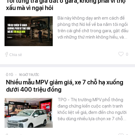
Tôi từng trả giá đắt ở gara, không phải vì thợ
xấu mà vì ngại hỏi
Bài này không dạy anh em cách đề
phòng thợ. Nó kể về ba năm tôi ngồi
trên cái ghế chờ trong gara, gật đầu
với những thứ mình không hiểu, và…
0
Chia sẻ
Ô TÔ
-
16 GIỜ TRƯỚC
Nhiều mẫu MPV giảm giá, xe 7 chỗ hạ xuống
dưới 400 triệu đồng
TPO - Thị trường MPV phổ thông
đang chứng kiến cuộc cạnh tranh
khốc liệt về giá, đem đến cho người
tiêu dùng nhiều lựa chọn xe 7 chỗ…