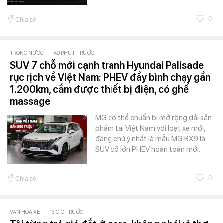
0
Chia sẻ
TRONG NƯỚC
-
40 PHÚT TRƯỚC
SUV 7 chỗ mới cạnh tranh Hyundai Palisade
rục rịch về Việt Nam: PHEV đầy bình chạy gần
1.200km, cắm được thiết bị điện, có ghế
massage
MG có thể chuẩn bị mở rộng dải sản
phẩm tại Việt Nam với loạt xe mới,
đáng chú ý nhất là mẫu MG RX9 là
SUV cỡ lớn PHEV hoàn toàn mới.
0
Chia sẻ
VĂN HÓA XE
-
13 GIỜ TRƯỚC