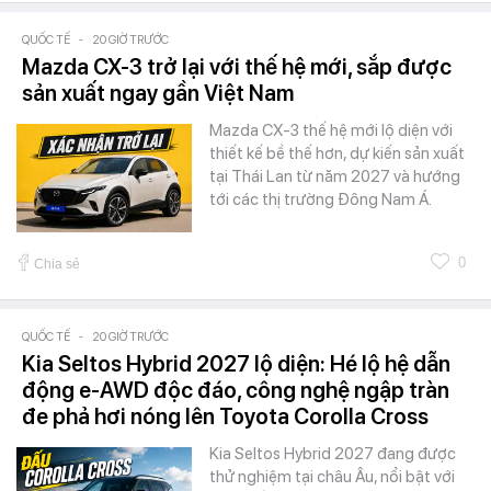
QUỐC TẾ
-
20 GIỜ TRƯỚC
Mazda CX-3 trở lại với thế hệ mới, sắp được
sản xuất ngay gần Việt Nam
Mazda CX-3 thế hệ mới lộ diện với
thiết kế bề thế hơn, dự kiến sản xuất
tại Thái Lan từ năm 2027 và hướng
tới các thị trường Đông Nam Á.
0
Chia sẻ
QUỐC TẾ
-
20 GIỜ TRƯỚC
Kia Seltos Hybrid 2027 lộ diện: Hé lộ hệ dẫn
động e-AWD độc đáo, công nghệ ngập tràn
đe phả hơi nóng lên Toyota Corolla Cross
Kia Seltos Hybrid 2027 đang được
thử nghiệm tại châu Âu, nổi bật với