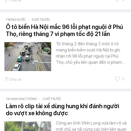
Chia sẻ
TRONG NƯỚC
-
4 GIỜ TRƯỚC
Ô tô biển Hà Nội mắc 96 lỗi phạt nguội ở Phú
Thọ, riêng tháng 7 vi phạm tốc độ 21 lần
Từ tháng 2 đến tháng 7, một ô tô
mang biển kiểm soát Hà Nội bị ghi
nhận tới 96 lỗi phạt nguội tại Phú
Thọ, chủ yếu liên quan đến vi phạm…
0
Chia sẻ
TAI NẠN GIAO THÔNG
-
3 GIỜ TRƯỚC
Làm rõ clip tài xế dùng hung khí đánh người
do vượt xe không được
Công an tỉnh Vĩnh Long vừa làm rõ và
mời chủ xe tải cùng các bên liên quan