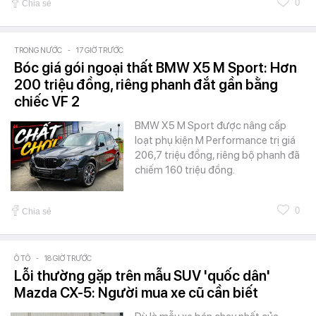
0
Chia sẻ
TRONG NƯỚC
-
17 GIỜ TRƯỚC
Bóc giá gói ngoại thất BMW X5 M Sport: Hơn
200 triệu đồng, riêng phanh đắt gần bằng
chiếc VF 2
BMW X5 M Sport được nâng cấp
loạt phụ kiện M Performance trị giá
206,7 triệu đồng, riêng bộ phanh đã
chiếm 160 triệu đồng.
0
Chia sẻ
Ô TÔ
-
18 GIỜ TRƯỚC
Lỗi thường gặp trên mẫu SUV 'quốc dân'
Mazda CX-5: Người mua xe cũ cần biết