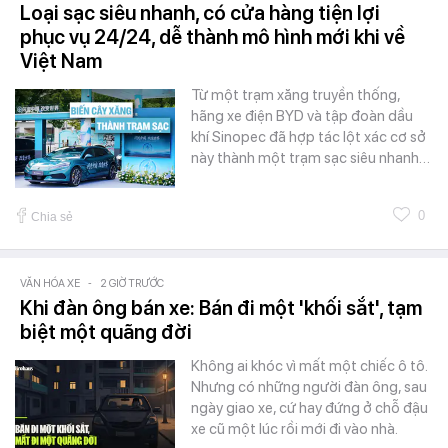
Loại sạc siêu nhanh, có cửa hàng tiện lợi
phục vụ 24/24, dễ thành mô hình mới khi về
Việt Nam
Từ một trạm xăng truyền thống,
hãng xe điện BYD và tập đoàn dầu
khí Sinopec đã hợp tác lột xác cơ sở
này thành một trạm sạc siêu nhanh…
0
Chia sẻ
VĂN HÓA XE
-
2 GIỜ TRƯỚC
Khi đàn ông bán xe: Bán đi một 'khối sắt', tạm
biệt một quãng đời
Không ai khóc vì mất một chiếc ô tô.
Nhưng có những người đàn ông, sau
ngày giao xe, cứ hay đứng ở chỗ đậu
xe cũ một lúc rồi mới đi vào nhà.