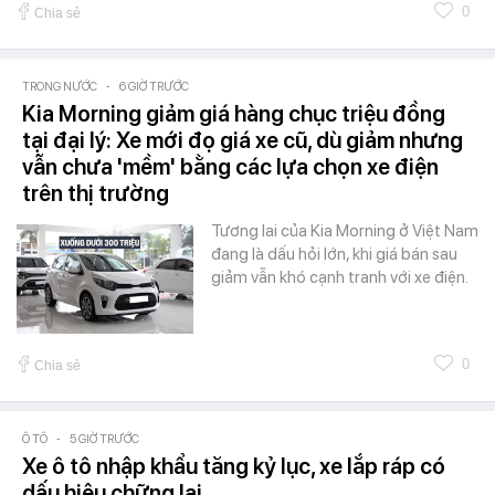
0
Chia sẻ
TRONG NƯỚC
-
6 GIỜ TRƯỚC
Kia Morning giảm giá hàng chục triệu đồng
tại đại lý: Xe mới đọ giá xe cũ, dù giảm nhưng
vẫn chưa 'mềm' bằng các lựa chọn xe điện
trên thị trường
Tương lai của Kia Morning ở Việt Nam
đang là dấu hỏi lớn, khi giá bán sau
giảm vẫn khó cạnh tranh với xe điện.
0
Chia sẻ
Ô TÔ
-
5 GIỜ TRƯỚC
Xe ô tô nhập khẩu tăng kỷ lục, xe lắp ráp có
dấu hiệu chững lại