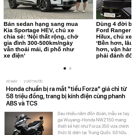
Bán sedan hạng sang mua
Dùng 4 đời bá
Kia Sportage HEV, chủ xe
Ford Ranger 
chia sẻ: ‘Nội thất rộng, chở
Hilux, chủ xe 
gia đình 300-500km/ngày
‘Bền hơn, lâu 
vẫn thoải mái, đi phố như
hơn, vận hàn
xe điện’
phải đánh đổi
XE MÁY
-
2 GIỜ TRƯỚC
Honda chuẩn bị ra mắt "tiểu Forza" giá chỉ từ
58 triệu đồng, trang bị kính điện cùng phanh
ABS và TCS
Sau nhiều năm đồn đoán, mẫu xe tay
ga Wuyang-Honda NWZ150 mang
thiết kế hệt như Forza 350 vừa chính
thức lộ diện tại Trung Quốc. Sở hữu…