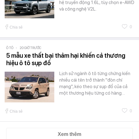
hệ truyền động 1.6L, tùy chọn e-AWD
và công nghệ V2L.
0
Chia sẻ
Ô TÔ
-
20 GIỜ TRƯỚC
5 mẫu xe thất bại thảm hại khiến cả thương
hiệu ô tô sụp đổ
Lịch sử ngành ô tô từng chứng kiến
nhiều cái tên trở thành "đòn chí
mạng", kéo theo sự sụp đổ của cả
một thương hiệu từng có hàng…
0
Chia sẻ
Xem thêm