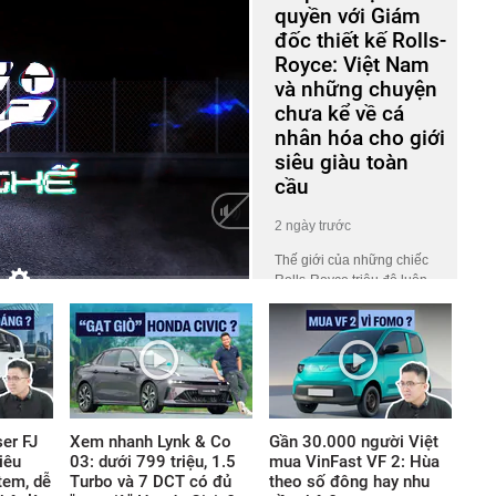
quyền với Giám
đốc thiết kế Rolls-
Royce: Việt Nam
và những chuyện
chưa kể về cá
nhân hóa cho giới
siêu giàu toàn
cầu
2 ngày trước
Thế giới của những chiếc
Rolls-Royce triệu đô luôn
HD
Auto
phủ một lớp màn bí ẩn khiến
công chúng tò mò. Ở đó, giá
trị không nằm ở những khối
động cơ gầm rú hay logo
lấp lánh, mà ẩn giấu trong
những tiêu chuẩn chế tác
khắt khe thách thức mọi giới
er FJ
Xem nhanh Lynk & Co
Gần 30.000 người Việt
hạn thông thường của thế
iêu
03: dưới 799 triệu, 1.5
mua VinFast VF 2: Hùa
giới vật chất.
tem, dễ
Turbo và 7 DCT có đủ
theo số đông hay nhu