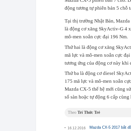
Mazda CX-5 phiên bản 7 chỗ. D
động tương tự phiên bản 5 chỗ t
Tại thị trường Nhật Bản, Mazda
là động cơ xăng SkyActiv-G 4 xy
mô-men xoắn cực đại 196 Nm.
Thứ hai là động cơ xăng SkyActi
mã lực và mô-men xoắn cực đại 
tương ứng của động cơ này khi 
Thứ ba là động cơ diesel SkyActi
175 mã lực và mô-men xoắn cực 
Mazda CX-5 thế hệ mới cũng sử 
số sàn hoặc tự động 6 cấp cùng 
Theo
Trí Thức Trẻ
Mazda CX-5 2017 bắt đầu
16.12.2016