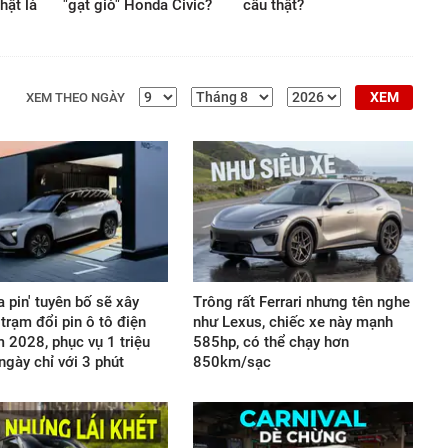
hật là
"gạt giò" Honda Civic?
cầu thật?
XEM
XEM THEO NGÀY
a pin' tuyên bố sẽ xây
Trông rất Ferrari nhưng tên nghe
trạm đổi pin ô tô điện
như Lexus, chiếc xe này mạnh
 2028, phục vụ 1 triệu
585hp, có thể chạy hơn
ngày chỉ với 3 phút
850km/sạc