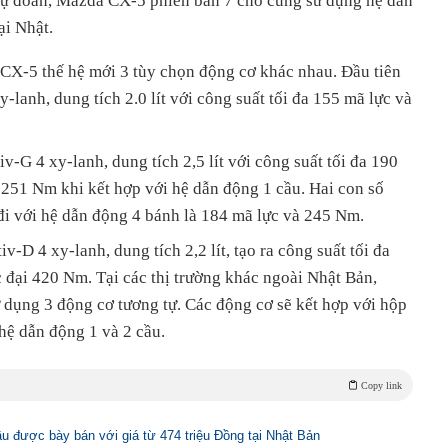
ự đoán, Mazda CX-5 phiên bản 7 chỗ cũng sử dụng hệ dẫn
ại Nhật.
 CX-5 thế hệ mới 3 tùy chọn động cơ khác nhau. Đầu tiên
-lanh, dung tích 2.0 lít với công suất tối đa 155 mã lực và
v-G 4 xy-lanh, dung tích 2,5 lít với công suất tối đa 190
251 Nm khi kết hợp với hệ dẫn động 1 cầu. Hai con số
đi với hệ dẫn động 4 bánh là 184 mã lực và 245 Nm.
v-D 4 xy-lanh, dung tích 2,2 lít, tạo ra công suất tối đa
đại 420 Nm. Tại các thị trường khác ngoài Nhật Bản,
dụng 3 động cơ tương tự. Các động cơ sẽ kết hợp với hộp
hệ dẫn động 1 và 2 cầu.
Copy link
 được bày bán với giá từ 474 triệu Đồng tại Nhật Bản