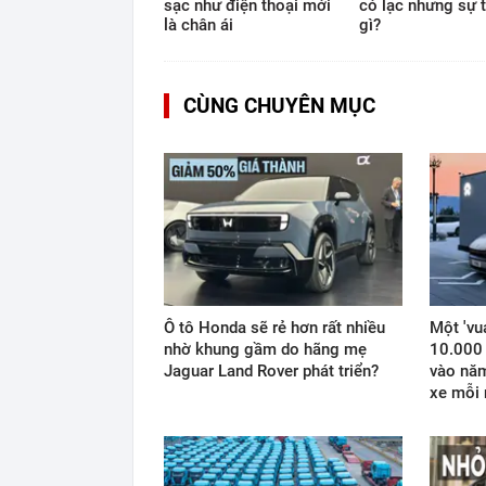
sạc như điện thoại mới
có lạc nhưng sự t
là chân ái
gì?
CÙNG CHUYÊN MỤC
Ô tô Honda sẽ rẻ hơn rất nhiều
Một 'vu
nhờ khung gầm do hãng mẹ
10.000 
Jaguar Land Rover phát triển?
vào năm
xe mỗi 