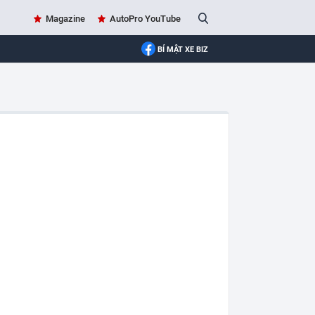
Magazine
AutoPro YouTube
BÍ MẬT XE BIZ