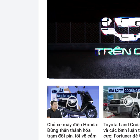
Current
Duration
Time
0:11
/
12:33
Chủ xe máy điện Honda:
Toyota Land Cruis
Đừng thần thánh hóa
và các bình luận t
trạm đổi pin, tối về cắm
cực: Fortuner đè 