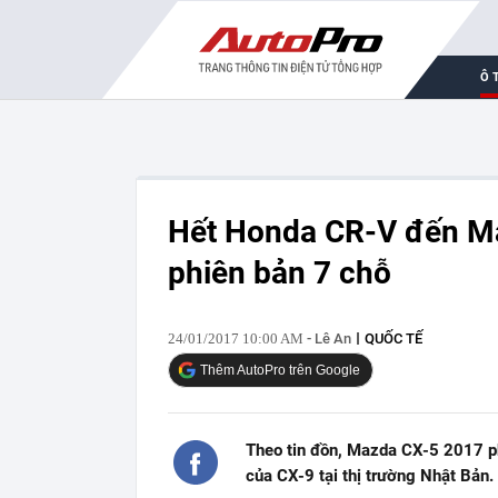
Ô 
Hết Honda CR-V đến M
phiên bản 7 chỗ
24/01/2017 10:00 AM
- Lê An
QUỐC TẾ
Thêm AutoPro trên Google
Theo tin đồn, Mazda CX-5 2017 ph
của CX-9 tại thị trường Nhật Bản.