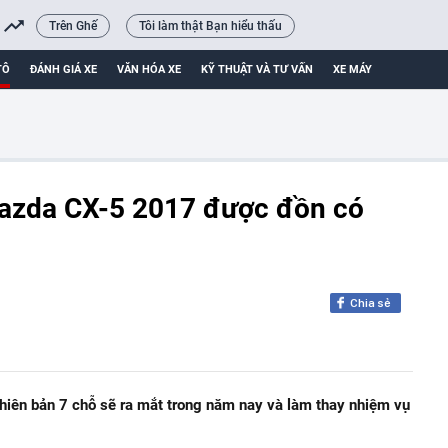
Trên Ghế
Tôi làm thật Bạn hiểu thấu
TÔ
ĐÁNH GIÁ XE
VĂN HÓA XE
KỸ THUẬT VÀ TƯ VẤN
XE MÁY
azda CX-5 2017 được đồn có
Chia sẻ
iên bản 7 chỗ sẽ ra mắt trong năm nay và làm thay nhiệm vụ