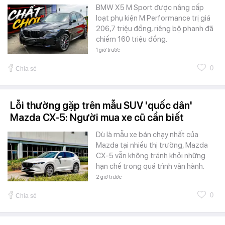
BMW X5 M Sport được nâng cấp
loạt phụ kiện M Performance trị giá
206,7 triệu đồng, riêng bộ phanh đã
chiếm 160 triệu đồng.
1 giờ trước
0
Chia sẻ
Lỗi thường gặp trên mẫu SUV 'quốc dân'
Mazda CX-5: Người mua xe cũ cần biết
Dù là mẫu xe bán chạy nhất của
Mazda tại nhiều thị trường, Mazda
CX-5 vẫn không tránh khỏi những
hạn chế trong quá trình vận hành.
2 giờ trước
0
Chia sẻ