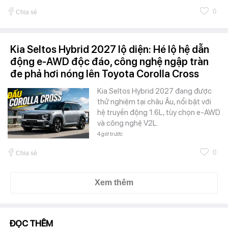
0
Chia sẻ
Kia Seltos Hybrid 2027 lộ diện: Hé lộ hệ dẫn
động e-AWD độc đáo, công nghệ ngập tràn
đe phả hơi nóng lên Toyota Corolla Cross
Kia Seltos Hybrid 2027 đang được
thử nghiệm tại châu Âu, nổi bật với
hệ truyền động 1.6L, tùy chọn e-AWD
và công nghệ V2L.
4 giờ trước
0
Chia sẻ
Xem thêm
ĐỌC THÊM