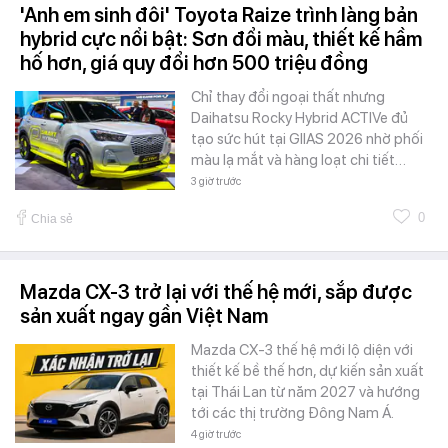
'Anh em sinh đôi' Toyota Raize trình làng bản
hybrid cực nổi bật: Sơn đổi màu, thiết kế hầm
hố hơn, giá quy đổi hơn 500 triệu đồng
Chỉ thay đổi ngoại thất nhưng
Daihatsu Rocky Hybrid ACTIVe đủ
tạo sức hút tại GIIAS 2026 nhờ phối
màu lạ mắt và hàng loạt chi tiết…
3 giờ trước
0
Chia sẻ
Mazda CX-3 trở lại với thế hệ mới, sắp được
sản xuất ngay gần Việt Nam
Mazda CX-3 thế hệ mới lộ diện với
thiết kế bề thế hơn, dự kiến sản xuất
tại Thái Lan từ năm 2027 và hướng
tới các thị trường Đông Nam Á.
4 giờ trước