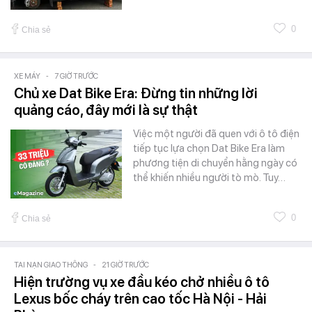
0
Chia sẻ
XE MÁY
-
7 GIỜ TRƯỚC
Chủ xe Dat Bike Era: Đừng tin những lời
quảng cáo, đây mới là sự thật
Việc một người đã quen với ô tô điện
tiếp tục lựa chọn Dat Bike Era làm
phương tiện di chuyển hằng ngày có
thể khiến nhiều người tò mò. Tuy…
0
Chia sẻ
TAI NẠN GIAO THÔNG
-
21 GIỜ TRƯỚC
Hiện trường vụ xe đầu kéo chở nhiều ô tô
Lexus bốc cháy trên cao tốc Hà Nội - Hải