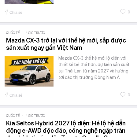
0
Chia sẻ
QUỐC TẾ
-
4 GIỜ TRƯỚC
Mazda CX-3 trở lại với thế hệ mới, sắp được
sản xuất ngay gần Việt Nam
Mazda CX-3 thế hệ mới lộ diện với
thiết kế bề thế hơn, dự kiến sản xuất
tại Thái Lan từ năm 2027 và hướng
tới các thị trường Đông Nam Á.
0
Chia sẻ
QUỐC TẾ
-
4 GIỜ TRƯỚC
Kia Seltos Hybrid 2027 lộ diện: Hé lộ hệ dẫn
động e-AWD độc đáo, công nghệ ngập tràn