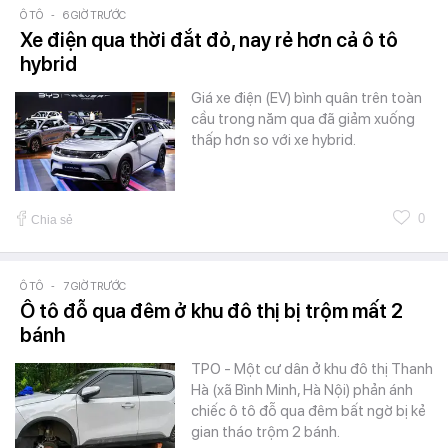
Ô TÔ
-
6 GIỜ TRƯỚC
Xe điện qua thời đắt đỏ, nay rẻ hơn cả ô tô
hybrid
Giá xe điện (EV) bình quân trên toàn
cầu trong năm qua đã giảm xuống
thấp hơn so với xe hybrid.
0
Chia sẻ
Ô TÔ
-
7 GIỜ TRƯỚC
Ô tô đỗ qua đêm ở khu đô thị bị trộm mất 2
bánh
TPO - Một cư dân ở khu đô thị Thanh
Hà (xã Bình Minh, Hà Nội) phản ánh
chiếc ô tô đỗ qua đêm bất ngờ bị kẻ
gian tháo trộm 2 bánh.