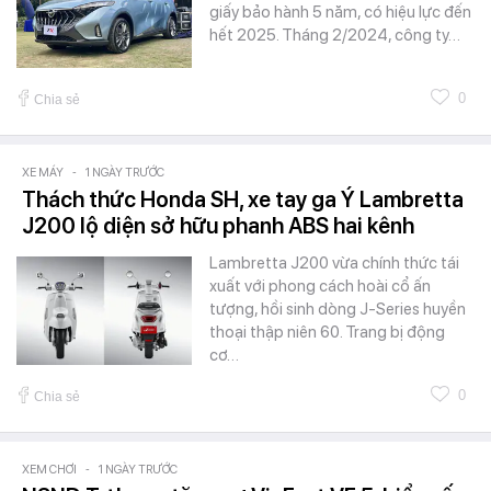
giấy bảo hành 5 năm, có hiệu lực đến
hết 2025. Tháng 2/2024, công ty…
0
Chia sẻ
XE MÁY
-
1 NGÀY TRƯỚC
Thách thức Honda SH, xe tay ga Ý Lambretta
J200 lộ diện sở hữu phanh ABS hai kênh
Lambretta J200 vừa chính thức tái
xuất với phong cách hoài cổ ấn
tượng, hồi sinh dòng J-Series huyền
thoại thập niên 60. Trang bị động
cơ…
0
Chia sẻ
XEM CHƠI
-
1 NGÀY TRƯỚC