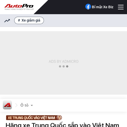
Bí mật Xe Biz
Xe giảm giá
Ô tô
Hãng xe Trung Quốc sắp vào Việt Nam