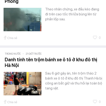
Phòng
Theo nhân chứng, xe đầu kéo đang
đi trên cao tốc thì lửa bùng lên từ
phần lốp sau.
0
Chia sẻ
TRONG NƯỚC
-
21 GIỜ TRƯỚC
Danh tính tên trộm bánh xe ô tô ở khu đô thị
Hà Nội
Sau 6 giờ gây án, tên trộm tháo 2
bánh xe ô tô ở khu đô thị Thanh Hà bị
công an bắt giữ và thu hồi lại toàn bộ
tang vật.
0
Chia sẻ