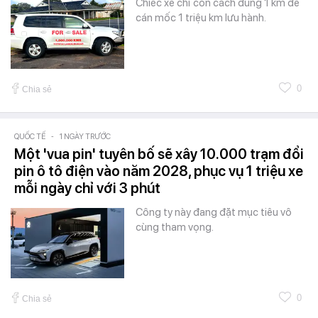
Chiếc xe chỉ còn cách đúng 1 km để
cán mốc 1 triệu km lưu hành.
0
Chia sẻ
QUỐC TẾ
-
1 NGÀY TRƯỚC
Một 'vua pin' tuyên bố sẽ xây 10.000 trạm đổi
pin ô tô điện vào năm 2028, phục vụ 1 triệu xe
mỗi ngày chỉ với 3 phút
Công ty này đang đặt mục tiêu vô
cùng tham vọng.
0
Chia sẻ