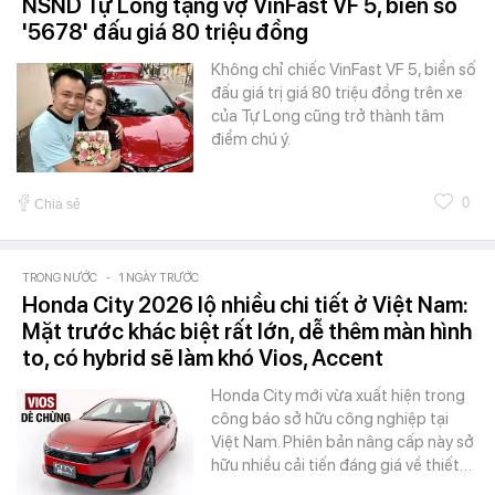
NSND Tự Long tặng vợ VinFast VF 5, biển số
'5678' đấu giá 80 triệu đồng
Không chỉ chiếc VinFast VF 5, biển số
đấu giá trị giá 80 triệu đồng trên xe
của Tự Long cũng trở thành tâm
điểm chú ý.
0
Chia sẻ
TRONG NƯỚC
-
1 NGÀY TRƯỚC
Honda City 2026 lộ nhiều chi tiết ở Việt Nam:
Mặt trước khác biệt rất lớn, dễ thêm màn hình
to, có hybrid sẽ làm khó Vios, Accent
Honda City mới vừa xuất hiện trong
công báo sở hữu công nghiệp tại
Việt Nam. Phiên bản nâng cấp này sở
hữu nhiều cải tiến đáng giá về thiết…