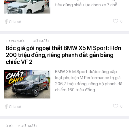
tiêu dùng nhiều lựa chọn xe 7 chỗ…
0
Chia sẻ
TRONG NƯỚC
-
1 GIỜ TRƯỚC
Bóc giá gói ngoại thất BMW X5 M Sport: Hơn
200 triệu đồng, riêng phanh đắt gần bằng
chiếc VF 2
BMW X5 M Sport được nâng cấp
loạt phụ kiện M Performance trị giá
206,7 triệu đồng, riêng bộ phanh đã
chiếm 160 triệu đồng.
0
Chia sẻ
Ô TÔ
-
2 GIỜ TRƯỚC