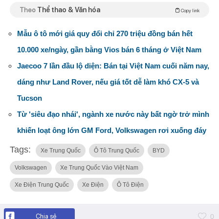
Theo
Thể thao & Văn hóa
Copy link
Mẫu ô tô mới giá quy đổi chỉ 270 triệu đồng bán hết
10.000 xe/ngày, gần bằng Vios bán 6 tháng ở Việt Nam
Jaecoo 7 lần đầu lộ diện: Bán tại Việt Nam cuối năm nay,
dáng như Land Rover, nếu giá tốt dễ làm khó CX-5 và
Tucson
Từ 'siêu đạo nhái', ngành xe nước này bất ngờ trở mình
khiến loạt ông lớn GM Ford, Volkswagen rơi xuống đáy
Tags:
Xe Trung Quốc
Ô Tô Trung Quốc
BYD
Volkswagen
Xe Trung Quốc Vào Việt Nam
Xe Điện Trung Quốc
Xe Điện
Ô Tô Điện
Chia sẻ
0