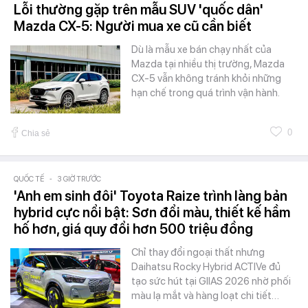
Lỗi thường gặp trên mẫu SUV 'quốc dân'
Mazda CX-5: Người mua xe cũ cần biết
Dù là mẫu xe bán chạy nhất của
Mazda tại nhiều thị trường, Mazda
CX-5 vẫn không tránh khỏi những
hạn chế trong quá trình vận hành.
0
Chia sẻ
QUỐC TẾ
-
3 GIỜ TRƯỚC
'Anh em sinh đôi' Toyota Raize trình làng bản
hybrid cực nổi bật: Sơn đổi màu, thiết kế hầm
hố hơn, giá quy đổi hơn 500 triệu đồng
Chỉ thay đổi ngoại thất nhưng
Daihatsu Rocky Hybrid ACTIVe đủ
tạo sức hút tại GIIAS 2026 nhờ phối
màu lạ mắt và hàng loạt chi tiết…