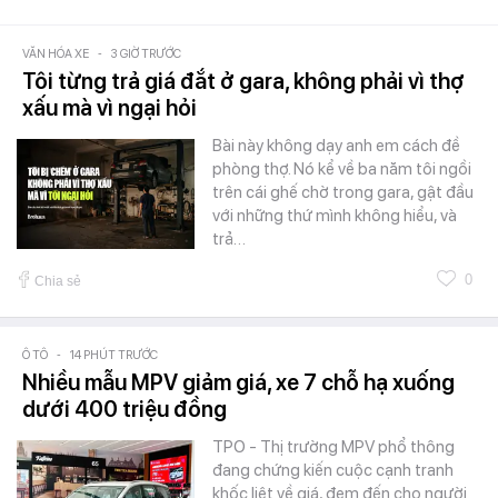
VĂN HÓA XE
-
3 GIỜ TRƯỚC
Tôi từng trả giá đắt ở gara, không phải vì thợ
xấu mà vì ngại hỏi
Bài này không dạy anh em cách đề
phòng thợ. Nó kể về ba năm tôi ngồi
trên cái ghế chờ trong gara, gật đầu
với những thứ mình không hiểu, và
trả…
0
Chia sẻ
Ô TÔ
-
14 PHÚT TRƯỚC
Nhiều mẫu MPV giảm giá, xe 7 chỗ hạ xuống
dưới 400 triệu đồng
TPO - Thị trường MPV phổ thông
đang chứng kiến cuộc cạnh tranh
khốc liệt về giá, đem đến cho người