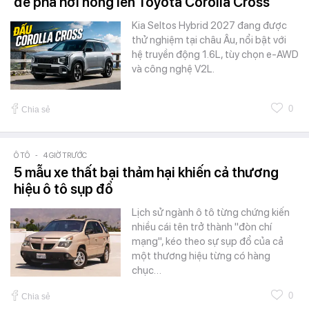
đe phả hơi nóng lên Toyota Corolla Cross
Kia Seltos Hybrid 2027 đang được
thử nghiệm tại châu Âu, nổi bật với
hệ truyền động 1.6L, tùy chọn e-AWD
và công nghệ V2L.
0
Chia sẻ
Ô TÔ
-
4 GIỜ TRƯỚC
5 mẫu xe thất bại thảm hại khiến cả thương
hiệu ô tô sụp đổ
Lịch sử ngành ô tô từng chứng kiến
nhiều cái tên trở thành "đòn chí
mạng", kéo theo sự sụp đổ của cả
một thương hiệu từng có hàng
chục…
0
Chia sẻ