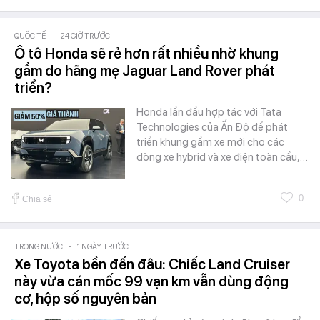
QUỐC TẾ
-
24 GIỜ TRƯỚC
Ô tô Honda sẽ rẻ hơn rất nhiều nhờ khung
gầm do hãng mẹ Jaguar Land Rover phát
triển?
Honda lần đầu hợp tác với Tata
Technologies của Ấn Độ để phát
triển khung gầm xe mới cho các
dòng xe hybrid và xe điện toàn cầu,…
0
Chia sẻ
TRONG NƯỚC
-
1 NGÀY TRƯỚC
Xe Toyota bền đến đâu: Chiếc Land Cruiser
này vừa cán mốc 99 vạn km vẫn dùng động
cơ, hộp số nguyên bản