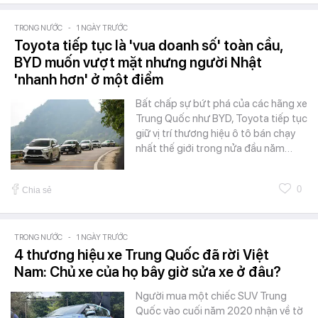
TRONG NƯỚC
-
1 NGÀY TRƯỚC
Toyota tiếp tục là 'vua doanh số' toàn cầu,
BYD muốn vượt mặt nhưng người Nhật
'nhanh hơn' ở một điểm
Bất chấp sự bứt phá của các hãng xe
Trung Quốc như BYD, Toyota tiếp tục
giữ vị trí thương hiệu ô tô bán chạy
nhất thế giới trong nửa đầu năm…
0
Chia sẻ
TRONG NƯỚC
-
1 NGÀY TRƯỚC
4 thương hiệu xe Trung Quốc đã rời Việt
Nam: Chủ xe của họ bây giờ sửa xe ở đâu?
Người mua một chiếc SUV Trung
Quốc vào cuối năm 2020 nhận về tờ