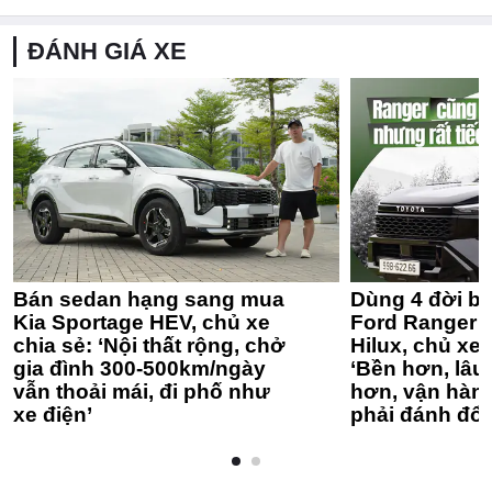
ĐÁNH GIÁ XE
Bán sedan hạng sang mua
Dùng 4 đời bá
Kia Sportage HEV, chủ xe
Ford Ranger 
chia sẻ: ‘Nội thất rộng, chở
Hilux, chủ xe 
gia đình 300-500km/ngày
‘Bền hơn, lâu 
vẫn thoải mái, đi phố như
hơn, vận hàn
xe điện’
phải đánh đổi