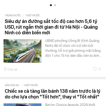
TRONG NƯỚC
-
1 GIỜ TRƯỚC
Siêu dự án đường sắt tốc độ cao hơn 5,6 tỷ
USD, rút ngắn thời gian đi từ Hà Nội - Quảng
Ninh có diễn biến mới
UBND phường Uông Bí (tỉnh Quảng
Ninh) đã tổ chức chi trả tiền bồi
thường, hỗ trợ giải phóng mặt bằng
đợt 1 cho 15 hộ dân đầu tiên bị ảnh…
0
Chia sẻ
VĂN HÓA XE
-
1 GIỜ TRƯỚC
Chiếc xe cà tàng lăn bánh 138 năm trước là lý
do cho lựa chọn "Tốt hơn", thay vì "Tốt nhất"
Better Choice Awards 2026 khởi