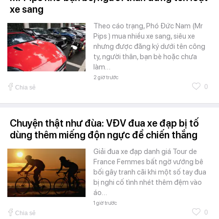
xe sang
Theo cáo trạng, Phó Đức Nam (Mr
Pips ) mua nhiều xe sang, siêu xe
nhưng được đăng ký dưới tên công
ty, người thân, bạn bè hoặc chưa
làm…
2 giờ trước
0
Chia sẻ
Chuyện thật như đùa: VĐV đua xe đạp bị tố
dùng thêm miếng độn ngực để chiến thắng
Giải đua xe đạp danh giá Tour de
France Femmes bất ngờ vướng bê
bối gây tranh cãi khi một số tay đua
bị nghi cố tình nhét thêm đệm vào
áo…
1 giờ trước
0
Chia sẻ