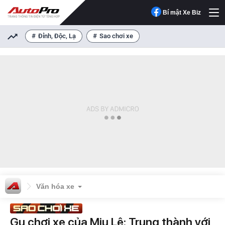
Bí mật Xe Biz
Đỉnh, Độc, Lạ
Sao chơi xe
Văn hóa xe
Gu chơi xe của Miu Lê: Trung thành với