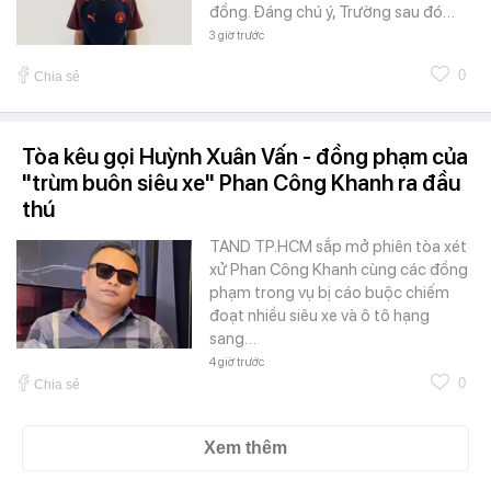
đồng. Đáng chú ý, Trường sau đó…
3 giờ trước
0
Chia sẻ
Tòa kêu gọi Huỳnh Xuân Vấn - đồng phạm của
"trùm buôn siêu xe" Phan Công Khanh ra đầu
thú
TAND TP.HCM sắp mở phiên tòa xét
xử Phan Công Khanh cùng các đồng
phạm trong vụ bị cáo buộc chiếm
đoạt nhiều siêu xe và ô tô hạng
sang…
4 giờ trước
0
Chia sẻ
Xem thêm