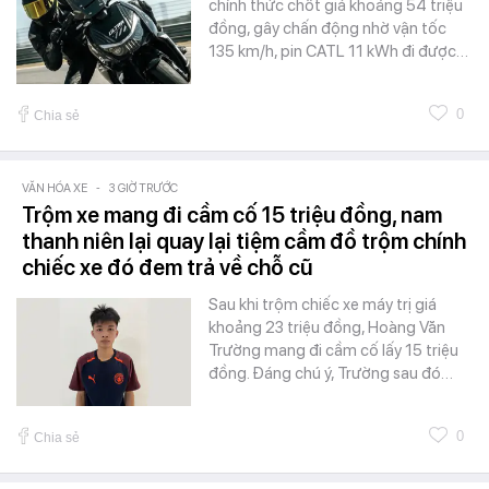
chính thức chốt giá khoảng 54 triệu
đồng, gây chấn động nhờ vận tốc
135 km/h, pin CATL 11 kWh đi được…
0
Chia sẻ
VĂN HÓA XE
-
3 GIỜ TRƯỚC
Trộm xe mang đi cầm cố 15 triệu đồng, nam
thanh niên lại quay lại tiệm cầm đồ trộm chính
chiếc xe đó đem trả về chỗ cũ
Sau khi trộm chiếc xe máy trị giá
khoảng 23 triệu đồng, Hoàng Văn
Trường mang đi cầm cố lấy 15 triệu
đồng. Đáng chú ý, Trường sau đó…
0
Chia sẻ