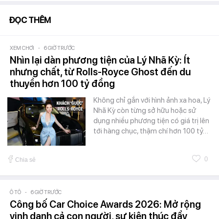
ĐỌC THÊM
XEM CHƠI
-
6 GIỜ TRƯỚC
Nhìn lại dàn phương tiện của Lý Nhã Kỳ: Ít
nhưng chất, từ Rolls-Royce Ghost đến du
thuyền hơn 100 tỷ đồng
Không chỉ gắn với hình ảnh xa hoa, Lý
Nhã Kỳ còn từng sở hữu hoặc sử
dụng nhiều phương tiện có giá trị lên
tới hàng chục, thậm chí hơn 100 tỷ…
0
Chia sẻ
Ô TÔ
-
6 GIỜ TRƯỚC
Công bố Car Choice Awards 2026: Mở rộng
vinh danh cả con người, sự kiện thúc đẩy