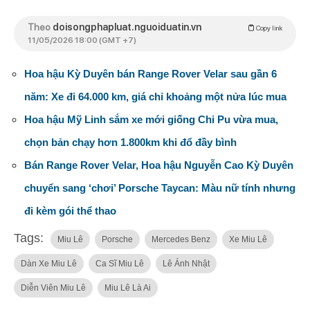
Theo
doisongphapluat.nguoiduatin.vn
Copy link
11/05/2026 18:00 (GMT +7)
Hoa hậu Kỳ Duyên bán Range Rover Velar sau gần 6
năm: Xe đi 64.000 km, giá chỉ khoảng một nửa lúc mua
Hoa hậu Mỹ Linh sắm xe mới giống Chi Pu vừa mua,
chọn bản chạy hơn 1.800km khi đổ đầy bình
Bán Range Rover Velar, Hoa hậu Nguyễn Cao Kỳ Duyên
chuyển sang ‘chơi’ Porsche Taycan: Màu nữ tính nhưng
đi kèm gói thể thao
Tags:
Miu Lê
Porsche
Mercedes Benz
Xe Miu Lê
Dàn Xe Miu Lê
Ca Sĩ Miu Lê
Lê Ánh Nhật
Diễn Viên Miu Lê
Miu Lê Là Ai