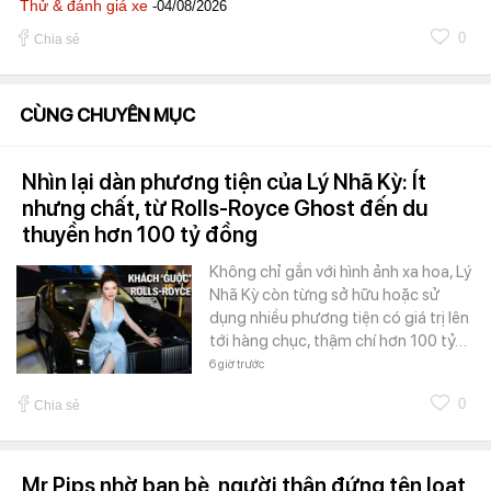
Thử & đánh giá xe
-04/08/2026
0
Chia sẻ
CÙNG CHUYÊN MỤC
Nhìn lại dàn phương tiện của Lý Nhã Kỳ: Ít
nhưng chất, từ Rolls-Royce Ghost đến du
thuyền hơn 100 tỷ đồng
Không chỉ gắn với hình ảnh xa hoa, Lý
Nhã Kỳ còn từng sở hữu hoặc sử
dụng nhiều phương tiện có giá trị lên
tới hàng chục, thậm chí hơn 100 tỷ…
6 giờ trước
0
Chia sẻ
Mr Pips nhờ bạn bè, người thân đứng tên loạt