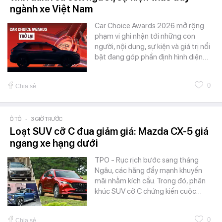
ngành xe Việt Nam
Car Choice Awards 2026 mở rộng
phạm vi ghi nhận tới những con
người, nội dung, sự kiện và giá trị nổi
bật đang góp phần định hình diện…
0
Chia sẻ
Ô TÔ
-
3 GIỜ TRƯỚC
Loạt SUV cỡ C đua giảm giá: Mazda CX-5 giá
ngang xe hạng dưới
TPO - Rục rịch bước sang tháng
Ngâu, các hãng đẩy mạnh khuyến
mãi nhằm kích cầu. Trong đó, phân
khúc SUV cỡ C chứng kiến cuộc…
0
Chia sẻ