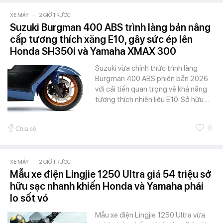
XE MÁY
-
2 GIỜ TRƯỚC
Suzuki Burgman 400 ABS trình làng bản nâng
cấp tương thích xăng E10, gây sức ép lên
Honda SH350i và Yamaha XMAX 300
Suzuki vừa chính thức trình làng
Burgman 400 ABS phiên bản 2026
với cải tiến quan trọng về khả năng
tương thích nhiên liệu E10. Sở hữu…
0
Chia sẻ
XE MÁY
-
2 GIỜ TRƯỚC
Mẫu xe điện Lingjie 1250 Ultra giá 54 triệu sở
hữu sạc nhanh khiến Honda và Yamaha phải
lo sốt vó
Mẫu xe điện Lingjie 1250 Ultra vừa