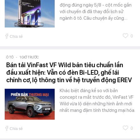
động đúng ngày 5/8 - cột mốc gắn
với chuyến đi đã thay đổi lịch sử
ngành ô tô. Câu chuyện ấy cũng…
0
Chia sẻ
Ô TÔ
-
1 GIỜ TRƯỚC
Bán tải VinFast VF Wild bản tiêu chuẩn lần
đầu xuất hiện: Vẫn có đèn Bi-LED, ghế lái
chỉnh cơ, lộ thông tin về hệ truyền động EREV
Khác biệt đáng kể so với bản
concept ra mắt trước đó, VinFast VF
Wild vừa lộ diện những hình ảnh mới
nhất mang đậm tính thương mại hóa.
0
Chia sẻ