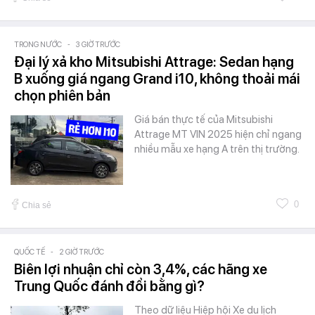
TRONG NƯỚC
-
3 GIỜ TRƯỚC
Đại lý xả kho Mitsubishi Attrage: Sedan hạng
B xuống giá ngang Grand i10, không thoải mái
chọn phiên bản
Giá bán thực tế của Mitsubishi
Attrage MT VIN 2025 hiện chỉ ngang
nhiều mẫu xe hạng A trên thị trường.
0
Chia sẻ
QUỐC TẾ
-
2 GIỜ TRƯỚC
Biên lợi nhuận chỉ còn 3,4%, các hãng xe
Trung Quốc đánh đổi bằng gì?
Theo dữ liệu Hiệp hội Xe du lịch