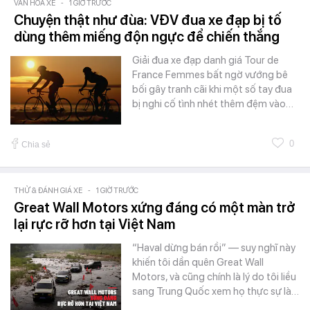
VĂN HÓA XE
-
1 GIỜ TRƯỚC
Chuyện thật như đùa: VĐV đua xe đạp bị tố
dùng thêm miếng độn ngực để chiến thắng
Giải đua xe đạp danh giá Tour de
France Femmes bất ngờ vướng bê
bối gây tranh cãi khi một số tay đua
bị nghi cố tình nhét thêm đệm vào…
0
Chia sẻ
THỬ & ĐÁNH GIÁ XE
-
1 GIỜ TRƯỚC
Great Wall Motors xứng đáng có một màn trở
lại rực rỡ hơn tại Việt Nam
“Haval dừng bán rồi” — suy nghĩ này
khiến tôi dần quên Great Wall
Motors, và cũng chính là lý do tôi liều
sang Trung Quốc xem họ thực sự là…