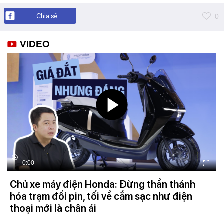
Chia sẻ
0
VIDEO
0:00
Chủ xe máy điện Honda: Đừng thần thánh
hóa trạm đổi pin, tối về cắm sạc như điện
thoại mới là chân ái