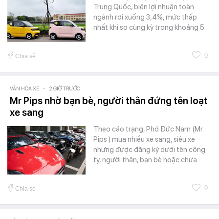
Trung Quốc, biên lợi nhuận toàn
ngành rơi xuống 3,4%, mức thấp
nhất khi so cùng kỳ trong khoảng 5…
0
Chia sẻ
VĂN HÓA XE
-
2 GIỜ TRƯỚC
Mr Pips nhờ bạn bè, người thân đứng tên loạt
xe sang
Theo cáo trạng, Phó Đức Nam (Mr
Pips ) mua nhiều xe sang, siêu xe
nhưng được đăng ký dưới tên công
ty, người thân, bạn bè hoặc chưa…
0
Chia sẻ