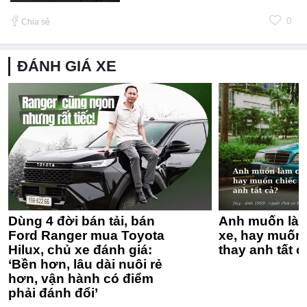
0
Chia sẻ
ĐÁNH GIÁ XE
Dùng 4 đời bán tải, bán
Anh muốn làm
Ford Ranger mua Toyota
xe, hay muốn 
Hilux, chủ xe đánh giá:
thay anh tất c
‘Bền hơn, lâu dài nuôi rẻ
hơn, vận hành có điểm
phải đánh đổi’