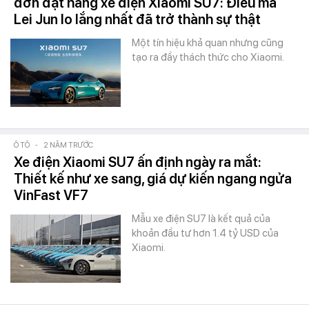
đơn đặt hàng xe điện Xiaomi SU7: Điều mà
Lei Jun lo lắng nhất đã trở thành sự thật
Một tín hiệu khả quan nhưng cũng
tạo ra đầy thách thức cho Xiaomi.
Ô TÔ
-
2 NĂM TRƯỚC
Xe điện Xiaomi SU7 ấn định ngày ra mắt:
Thiết kế như xe sang, giá dự kiến ngang ngửa
VinFast VF7
Mẫu xe điện SU7 là kết quả của
khoản đầu tư hơn 1.4 tỷ USD của
Xiaomi.