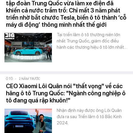
tập đoàn Trung Quốc vừa làm xe điện đã
khiến cả nước trầm trồ: Chỉ mất 3 năm phát
triển nhờ bắt chước Tesla, biến ô tô thành ‘cỗ
máy di động’ thông minh nhất thế giới
Tại triển lãm ô tô thường niên lớn
nhất Trung Quốc, giám đốc điều
hành các thương hiệu ô tô lớn nhất…
Ô TÔ
-
2 NĂM TRƯỚC
CEO Xiaomi Lôi Quân nói "thất vọng" về các
hãng ô tô Trung Quốc: "Ngành công nghiệp ô
tô đang quá rập khuôn!"
Nhận định này được ông Lôi Quân
đưa ra sau Triển lãm ô tô Bắc Kinh
2024.