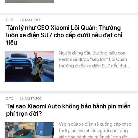
Ô TÔ
-
2 NĂM TRƯỚC
Tâm lý như CEO Xiaomi Lôi Quân: Thưởng
luôn xe điện SU7 cho cấp dưới nếu đạt chỉ
tiêu
Người đứng đầu thương hiệu con
Redmi sẽ được "sếp lớn" Lôi Quân
thưởng chiếc xe điện SU7 nếu đạt…
Ô TÔ
-
2 NĂM TRƯỚC
Tại sao Xiaomi Auto không bảo hành pin miễn
phí trọn đời?
Vì pin của xe điện sẽ xuống cấp theo
thời gian nên nhiều người cho rằng
việc bảo hành pin miễn phí trọn đời…