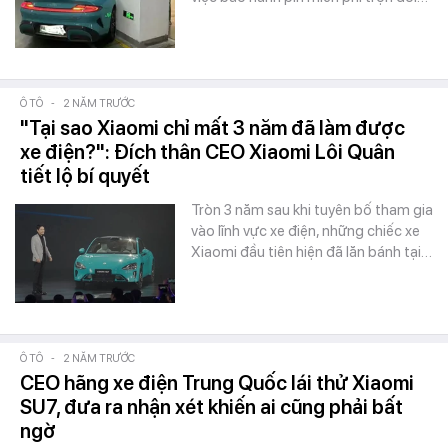
Ô TÔ
-
2 NĂM TRƯỚC
"Tại sao Xiaomi chỉ mất 3 năm đã làm được
xe điện?": Đích thân CEO Xiaomi Lôi Quân
tiết lộ bí quyết
Tròn 3 năm sau khi tuyên bố tham gia
vào lĩnh vực xe điện, những chiếc xe
Xiaomi đầu tiên hiện đã lăn bánh tại…
Ô TÔ
-
2 NĂM TRƯỚC
CEO hãng xe điện Trung Quốc lái thử Xiaomi
SU7, đưa ra nhận xét khiến ai cũng phải bất
ngờ