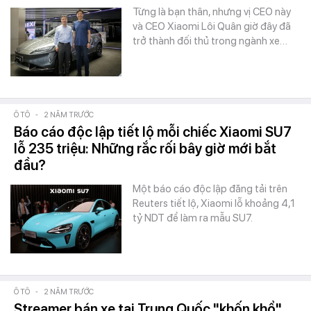
Từng là bạn thân, nhưng vị CEO này
và CEO Xiaomi Lôi Quân giờ đây đã
trở thành đối thủ trong ngành xe…
Ô TÔ
-
2 NĂM TRƯỚC
Báo cáo độc lập tiết lộ mỗi chiếc Xiaomi SU7
lỗ 235 triệu: Những rắc rối bây giờ mới bắt
đầu?
Một báo cáo độc lập đăng tải trên
Reuters tiết lộ, Xiaomi lỗ khoảng 4,1
tỷ NDT để làm ra mẫu SU7.
Ô TÔ
-
2 NĂM TRƯỚC
Streamer bán xe tại Trung Quốc "khốn khổ"