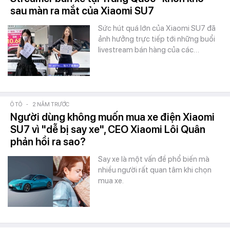
sau màn ra mắt của Xiaomi SU7
Sức hút quá lớn của Xiaomi SU7 đã
ảnh hưởng trực tiếp tới những buổi
livestream bán hàng của các…
Ô TÔ
-
2 NĂM TRƯỚC
Người dùng không muốn mua xe điện Xiaomi
SU7 vì "dễ bị say xe", CEO Xiaomi Lôi Quân
phản hồi ra sao?
Say xe là một vấn đề phổ biến mà
nhiều người rất quan tâm khi chọn
mua xe.