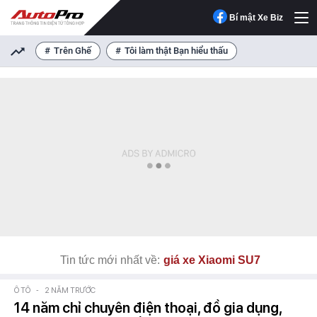
Bí mật Xe Biz
Trên Ghế
Tôi làm thật Bạn hiểu thấu
Tin tức mới nhất về:
giá xe Xiaomi SU7
Ô TÔ
-
2 NĂM TRƯỚC
14 năm chỉ chuyên điện thoại, đồ gia dụng,