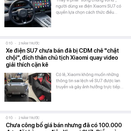
Thay vì phải "sống chung với lũ",
người dùng xe điện Xiaomi SU7 có
quyền lựa chọn cách thức điều…
Ô TÔ
-
2 NĂM TRƯỚC
Xe điện SU7 chưa bán đã bị CĐM chê "chật
chội", đích thân chủ tịch Xiaomi quay video
giải thích cặn kẽ
Có lẽ, Xiaomi không muốn những
thông tin sai lệch về SU7 được lan
truyền và gây ảnh hưởng trực tiếp…
Ô TÔ
-
2 NĂM TRƯỚC
Chưa công bố giá bán nhưng đã có 100.000