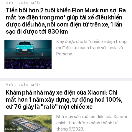
Ô TÔ
-
2 NĂM TRƯỚC
Tiền bối hơn 2 tuổi khiến Elon Musk run sợ: Ra
mắt 'xe điện trong mơ' giúp tài xế điều khiển
được điều hòa, nồi cơm điện từ trên xe, 1 lần
sạc đi được tới 830 km
Đây được cho là "chiếc xe điện trong
mơ" đủ sức cạnh tranh với Tesla và
Porsche.
Ô TÔ
-
2 NĂM TRƯỚC
Khám phá nhà máy xe điện của Xiaomi: Chỉ
mất hơn 1 năm xây dựng, tự động hoá 100%,
cứ 76 giây là "ra lò" một chiếc xe
Nhà máy sản xuất xe điện của Xiaomi
chính thức được khánh thánh từ
tháng 6/2023.