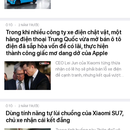
Ô TÔ
-
2 NĂM TRƯỚC
Trong khi nhiều công ty xe điện chật vật, một
hãng điện thoại Trung Quốc vừa mở bán ô tô
điện đã sắp hòa vốn để có lãi, thực hiện
thành công giấc mơ dang dở của Apple
CEO Lei Jun của Xiaomi từng thừa
nhận có lẽ họ sẽ phải bán lỗ xe điện
để cạnh tranh, nhưng kết quả vượt…
Ô TÔ
-
2 NĂM TRƯỚC
Dùng tính năng tự lùi chuồng của Xiaomi SU7,
chủ xe nhận cái kết đắng