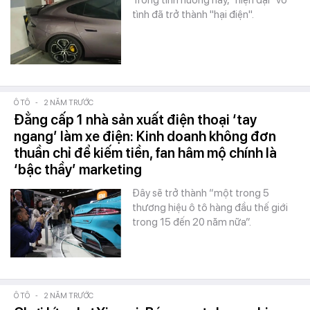
Trong tình huống này, "hiện đại" vô
tình đã trở thành "hại điện".
Ô TÔ
-
2 NĂM TRƯỚC
Đẳng cấp 1 nhà sản xuất điện thoại ‘tay
ngang’ làm xe điện: Kinh doanh không đơn
thuần chỉ để kiếm tiền, fan hâm mộ chính là
‘bậc thầy’ marketing
Đây sẽ trở thành “một trong 5
thương hiệu ô tô hàng đầu thế giới
trong 15 đến 20 năm nữa”.
Ô TÔ
-
2 NĂM TRƯỚC