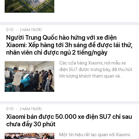
Ô TÔ
-
2 NĂM TRƯỚC
Người Trung Quốc hào hứng với xe điện
Xiaomi: Xếp hàng tới 3h sáng để được lái thử,
nhân viên chỉ được ngủ 2 tiếng/ngày
Các cửa hàng Xiaomi, nơi mẫu xe
điện SU7 được trưng bày, đã thu hút
lớn lượng khách tham quan và…
Ô TÔ
-
2 NĂM TRƯỚC
Xiaomi bán được 50.000 xe điện SU7 chỉ sau
chưa đầy 30 phút
Một tín hiệu rất lạc quan với Xiaomi.