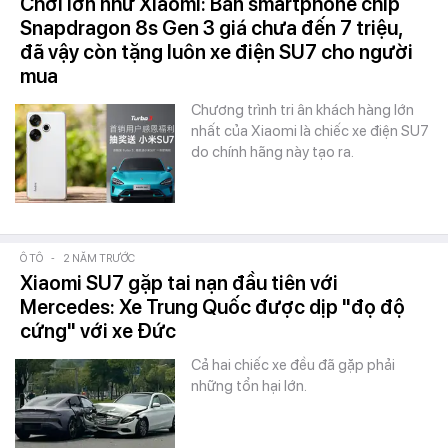
Chơi lớn như Xiaomi: Bán smartphone chip
Snapdragon 8s Gen 3 giá chưa đến 7 triệu,
đã vậy còn tặng luôn xe điện SU7 cho người
mua
Chương trình tri ân khách hàng lớn
nhất của Xiaomi là chiếc xe điện SU7
do chính hãng này tạo ra.
Ô TÔ
-
2 NĂM TRƯỚC
Xiaomi SU7 gặp tai nạn đầu tiên với
Mercedes: Xe Trung Quốc được dịp "đọ độ
cứng" với xe Đức
Cả hai chiếc xe đều đã gặp phải
những tổn hại lớn.