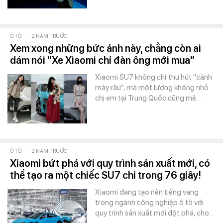
Ô TÔ
-
2 NĂM TRƯỚC
Xem xong những bức ảnh này, chẳng còn ai
dám nói "Xe Xiaomi chỉ đàn ông mới mua"
Xiaomi SU7 không chỉ thu hút "cánh
mày râu", mà một lượng không nhỏ
chị em tại Trung Quốc cũng mê…
Ô TÔ
-
2 NĂM TRƯỚC
Xiaomi bứt phá với quy trình sản xuất mới, có
thể tạo ra một chiếc SU7 chỉ trong 76 giây!
Xiaomi đang tạo nên tiếng vang
trong ngành công nghiệp ô tô với
quy trình sản xuất mới đột phá, cho…