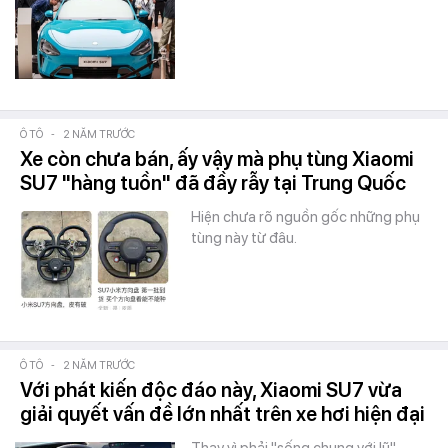
Ô TÔ
-
2 NĂM TRƯỚC
Xe còn chưa bán, ấy vậy mà phụ tùng Xiaomi
SU7 "hàng tuồn" đã đầy rẫy tại Trung Quốc
Hiện chưa rõ nguồn gốc những phụ
tùng này từ đâu.
Ô TÔ
-
2 NĂM TRƯỚC
Với phát kiến độc đáo này, Xiaomi SU7 vừa
giải quyết vấn đề lớn nhất trên xe hơi hiện đại