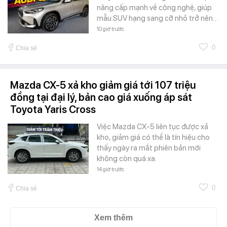
nâng cấp mạnh về công nghệ, giúp
mẫu SUV hạng sang cỡ nhỏ trở nên…
10 giờ trước
0
Chia sẻ
Mazda CX-5 xả kho giảm giá tới 107 triệu
đồng tại đại lý, bản cao giá xuống áp sát
Toyota Yaris Cross
Việc Mazda CX-5 liên tục được xả
kho, giảm giá có thể là tín hiệu cho
thấy ngày ra mắt phiên bản mới
không còn quá xa.
14 giờ trước
0
Chia sẻ
Xem thêm