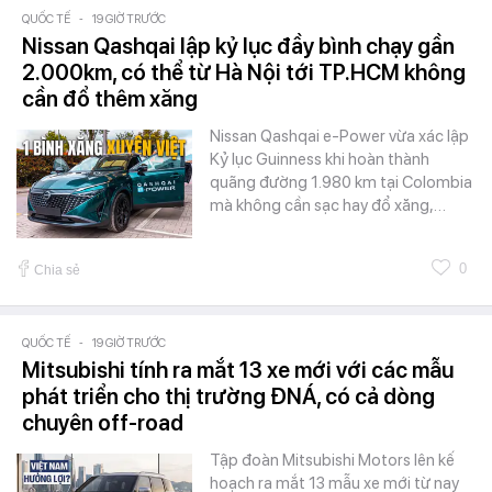
QUỐC TẾ
-
19 GIỜ TRƯỚC
Nissan Qashqai lập kỷ lục đầy bình chạy gần
2.000km, có thể từ Hà Nội tới TP.HCM không
cần đổ thêm xăng
Nissan Qashqai e-Power vừa xác lập
Kỷ lục Guinness khi hoàn thành
quãng đường 1.980 km tại Colombia
mà không cần sạc hay đổ xăng,…
0
Chia sẻ
QUỐC TẾ
-
19 GIỜ TRƯỚC
Mitsubishi tính ra mắt 13 xe mới với các mẫu
phát triển cho thị trường ĐNÁ, có cả dòng
chuyên off-road
Tập đoàn Mitsubishi Motors lên kế
hoạch ra mắt 13 mẫu xe mới từ nay