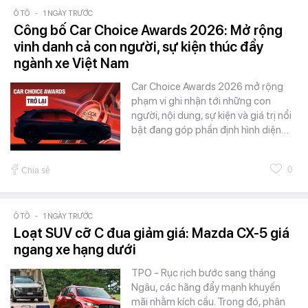
Ô TÔ
-
1 NGÀY TRƯỚC
Công bố Car Choice Awards 2026: Mở rộng
vinh danh cả con người, sự kiện thúc đẩy
ngành xe Việt Nam
Car Choice Awards 2026 mở rộng
phạm vi ghi nhận tới những con
người, nội dung, sự kiện và giá trị nổi
bật đang góp phần định hình diện…
0
Chia sẻ
Ô TÔ
-
1 NGÀY TRƯỚC
Loạt SUV cỡ C đua giảm giá: Mazda CX-5 giá
ngang xe hạng dưới
TPO - Rục rịch bước sang tháng
Ngâu, các hãng đẩy mạnh khuyến
mãi nhằm kích cầu. Trong đó, phân