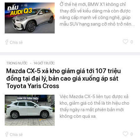
Ở thế hệ mới, BMW X1 không chỉ
thay đổi về kiểu dáng mà còn được
nâng cấp mạnh về công nghệ, giúp
mẫu SUV hạng sang cỡ nhỏ trở nên…
0
Chia sẻ
TRONG NƯỚC
-
14 GIỜ TRƯỚC
Mazda CX-5 xả kho giảm giá tới 107 triệu
đồng tại đại lý, bản cao giá xuống áp sát
Toyota Yaris Cross
Việc Mazda CX-5 liên tục được xả
kho, giảm giá có thể là tín hiệu cho
thấy ngày ra mắt phiên bản mới
không còn quá xa.
0
Chia sẻ