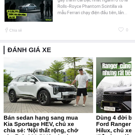
Rolls-Royce Phantom Scintilla và
mẫu Ferrari chạy điện đầu tiên, lần…
0
Chia sẻ
ĐÁNH GIÁ XE
Bán sedan hạng sang mua
Dùng 4 đời bá
Kia Sportage HEV, chủ xe
Ford Ranger 
chia sẻ: ‘Nội thất rộng, chở
Hilux, chủ xe 