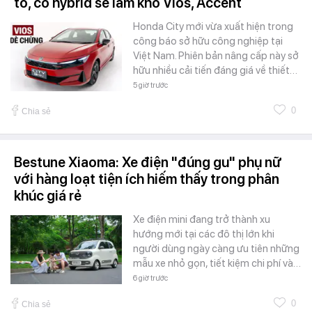
to, có hybrid sẽ làm khó Vios, Accent
Honda City mới vừa xuất hiện trong
công báo sở hữu công nghiệp tại
Việt Nam. Phiên bản nâng cấp này sở
hữu nhiều cải tiến đáng giá về thiết…
5 giờ trước
0
Chia sẻ
Bestune Xiaoma: Xe điện "đúng gu" phụ nữ
với hàng loạt tiện ích hiếm thấy trong phân
khúc giá rẻ
Xe điện mini đang trở thành xu
hướng mới tại các đô thị lớn khi
người dùng ngày càng ưu tiên những
mẫu xe nhỏ gọn, tiết kiệm chi phí và…
6 giờ trước
0
Chia sẻ