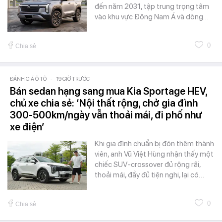
đến năm 2031, tập trung trọng tâm
vào khu vực Đông Nam Á và dòng…
0
Chia sẻ
ĐÁNH GIÁ Ô TÔ
-
19 GIỜ TRƯỚC
Bán sedan hạng sang mua Kia Sportage HEV,
chủ xe chia sẻ: ‘Nội thất rộng, chở gia đình
300-500km/ngày vẫn thoải mái, đi phố như
xe điện’
Khi gia đình chuẩn bị đón thêm thành
viên, anh Vũ Việt Hùng nhận thấy một
chiếc SUV-crossover đủ rộng rãi,
thoải mái, đầy đủ tiện nghi, lại có…
0
Chia sẻ