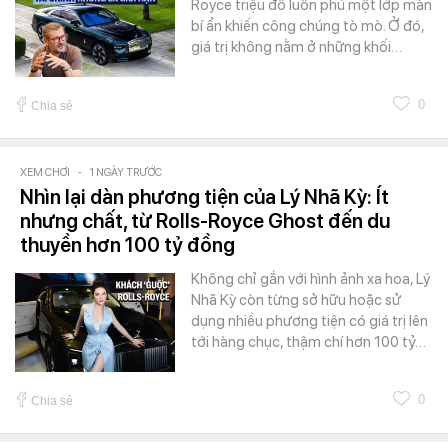
Royce triệu đô luôn phủ một lớp màn
bí ẩn khiến công chúng tò mò. Ở đó,
giá trị không nằm ở những khối…
0
Chia sẻ
XEM CHƠI
-
1 NGÀY TRƯỚC
Nhìn lại dàn phương tiện của Lý Nhã Kỳ: Ít
nhưng chất, từ Rolls-Royce Ghost đến du
thuyền hơn 100 tỷ đồng
Không chỉ gắn với hình ảnh xa hoa, Lý
Nhã Kỳ còn từng sở hữu hoặc sử
dụng nhiều phương tiện có giá trị lên
tới hàng chục, thậm chí hơn 100 tỷ…
0
Chia sẻ