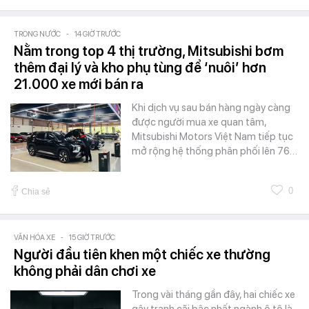
TRONG NƯỚC
-
14 GIỜ TRƯỚC
Nằm trong top 4 thị trường, Mitsubishi bơm
thêm đại lý và kho phụ tùng để ‘nuôi’ hơn
21.000 xe mới bán ra
Khi dịch vụ sau bán hàng ngày càng
được người mua xe quan tâm,
Mitsubishi Motors Việt Nam tiếp tục
mở rộng hệ thống phân phối lên 76…
0
Chia sẻ
VĂN HÓA XE
-
15 GIỜ TRƯỚC
Người đầu tiên khen một chiếc xe thường
không phải dân chơi xe
Trong vài tháng gần đây, hai chiếc xe
gây tranh cãi bậc nhất ngành ô tô là