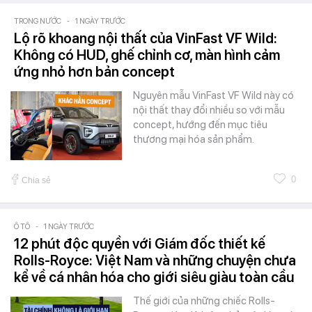
TRONG NƯỚC
-
1 NGÀY TRƯỚC
Lộ rõ khoang nội thất của VinFast VF Wild:
Không có HUD, ghế chỉnh cơ, màn hình cảm
ứng nhỏ hơn bản concept
Nguyên mẫu VinFast VF Wild này có
nội thất thay đổi nhiều so với mẫu
concept, hướng đến mục tiêu
thương mại hóa sản phẩm.
0
Chia sẻ
Ô TÔ
-
1 NGÀY TRƯỚC
12 phút độc quyền với Giám đốc thiết kế
Rolls-Royce: Việt Nam và những chuyện chưa
kể về cá nhân hóa cho giới siêu giàu toàn cầu
Thế giới của những chiếc Rolls-