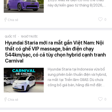
này dự kiến giao từ tháng 8/2026,…
0
Chia sẻ
QUỐC TẾ
-
19 GIỜ TRƯỚC
Hyundai Staria mới ra mắt gần Việt Nam: Nội
thất có ghế VIP massage, bản điện chạy
544km/sạc, có cả tùy chọn hybrid cạnh tranh
Carnival
Hyundai Staria tại Indonesia vừa bổ
sung phiên bản thuần điện và hybrid,
ra mắt tại Triển lãm GIIAS. Dù chưa
công bố giá bán, hãng đã mở đặt…
0
Chia sẻ