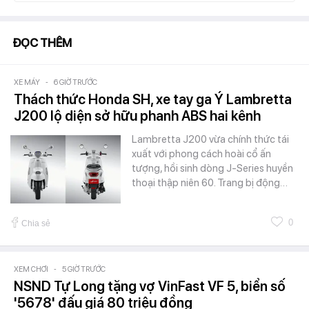
ĐỌC THÊM
XE MÁY
-
6 GIỜ TRƯỚC
Thách thức Honda SH, xe tay ga Ý Lambretta
J200 lộ diện sở hữu phanh ABS hai kênh
Lambretta J200 vừa chính thức tái
xuất với phong cách hoài cổ ấn
tượng, hồi sinh dòng J-Series huyền
thoại thập niên 60. Trang bị động…
0
Chia sẻ
XEM CHƠI
-
5 GIỜ TRƯỚC
NSND Tự Long tặng vợ VinFast VF 5, biển số
'5678' đấu giá 80 triệu đồng