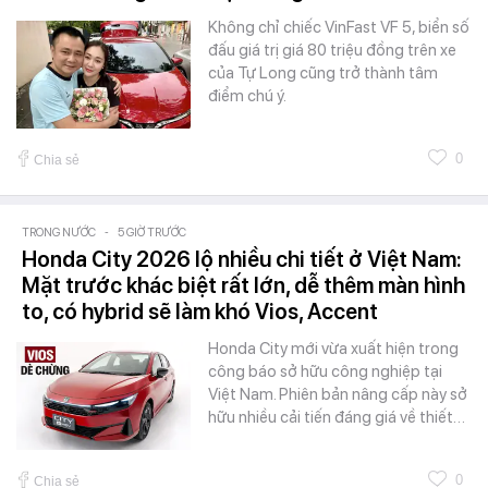
Không chỉ chiếc VinFast VF 5, biển số
đấu giá trị giá 80 triệu đồng trên xe
của Tự Long cũng trở thành tâm
điểm chú ý.
0
Chia sẻ
TRONG NƯỚC
-
5 GIỜ TRƯỚC
Honda City 2026 lộ nhiều chi tiết ở Việt Nam:
Mặt trước khác biệt rất lớn, dễ thêm màn hình
to, có hybrid sẽ làm khó Vios, Accent
Honda City mới vừa xuất hiện trong
công báo sở hữu công nghiệp tại
Việt Nam. Phiên bản nâng cấp này sở
hữu nhiều cải tiến đáng giá về thiết…
0
Chia sẻ