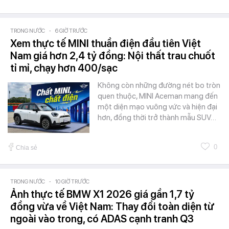
TRONG NƯỚC
-
6 GIỜ TRƯỚC
Xem thực tế MINI thuần điện đầu tiên Việt
Nam giá hơn 2,4 tỷ đồng: Nội thất trau chuốt
tỉ mỉ, chạy hơn 400/sạc
Không còn những đường nét bo tròn
quen thuộc, MINI Aceman mang đến
một diện mạo vuông vức và hiện đại
hơn, đồng thời trở thành mẫu SUV…
0
Chia sẻ
TRONG NƯỚC
-
10 GIỜ TRƯỚC
Ảnh thực tế BMW X1 2026 giá gần 1,7 tỷ
đồng vừa về Việt Nam: Thay đổi toàn diện từ
ngoài vào trong, có ADAS cạnh tranh Q3