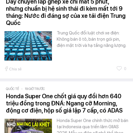
Dây chuyền lắp ghép xe chỉ mất 5 phút,
nhưng chuẩn bị hệ sinh thái đi kèm mất tới 9
tháng: Nước đi đáng sợ của xe tải điện Trung
Quốc
Trung Quốc đổi luật chơi xe điện:
Không bán ô tô, bán trọn gói pin,
điện mặt trời và hạ tầng năng lượng.
0
Chia sẻ
QUỐC TẾ
-
19 GIỜ TRƯỚC
Honda Super One chốt giá quy đổi hơn 640
triệu đồng trong ĐNÁ: Ngang cỡ Morning,
động cơ điện, hộp số giả lập 7 cấp, có ADAS
Honda Super One chính thức mở bán
tại Indonesia qua triển lãm GIIAS
2026. Mẫu xe điện cỡ nhỏ thể thao