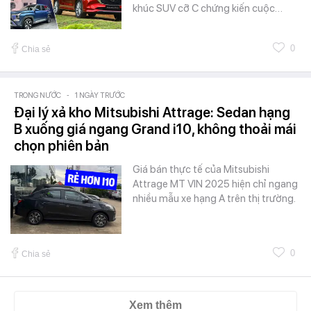
khúc SUV cỡ C chứng kiến cuộc…
0
Chia sẻ
TRONG NƯỚC
-
1 NGÀY TRƯỚC
Đại lý xả kho Mitsubishi Attrage: Sedan hạng
B xuống giá ngang Grand i10, không thoải mái
chọn phiên bản
Giá bán thực tế của Mitsubishi
Attrage MT VIN 2025 hiện chỉ ngang
nhiều mẫu xe hạng A trên thị trường.
0
Chia sẻ
Xem thêm