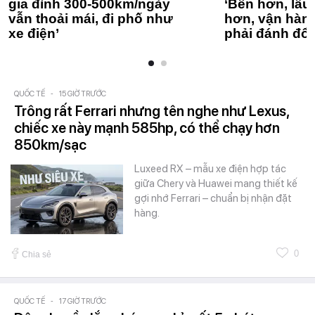
gia đình 300-500km/ngày
‘Bền hơn, lâu 
vẫn thoải mái, đi phố như
hơn, vận hàn
xe điện’
phải đánh đổi
QUỐC TẾ
-
15 GIỜ TRƯỚC
Trông rất Ferrari nhưng tên nghe như Lexus,
chiếc xe này mạnh 585hp, có thể chạy hơn
850km/sạc
Luxeed RX – mẫu xe điện hợp tác
giữa Chery và Huawei mang thiết kế
gợi nhớ Ferrari – chuẩn bị nhận đặt
hàng.
0
Chia sẻ
QUỐC TẾ
-
17 GIỜ TRƯỚC