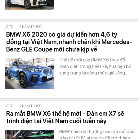
Ô TÔ
-
6 NĂM TRƯỚC
BMW X6 2020 có giá dự kiến hơn 4,6 tỷ
đồng tại Việt Nam, nhanh chân khi Mercedes-
Benz GLE Coupe mới chưa kịp về
Thế hệ mới của BMW X6 thay đổi
toàn diện trong thiết kế, hứa hẹn bổ
sung trang bị cùng mức giá tăng…
Ô TÔ
-
7 NĂM TRƯỚC
Ra mắt BMW X6 thế hệ mới - Đàn em X7 sẽ
trình diện tại Việt Nam cuối tuần này
BMW chính là thương hiệu đã mở đầu
trào lưu SUV lai coupe đã trở thành