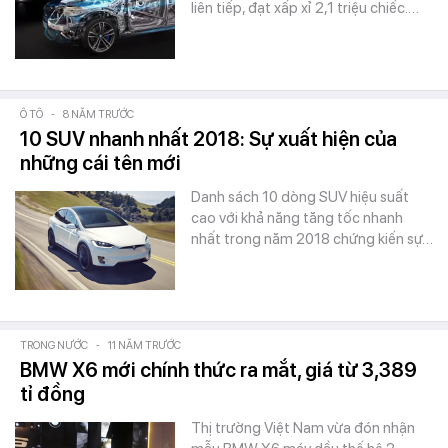
liên tiếp, đạt xấp xỉ 2,1 triệu chiếc.…
Ô TÔ
-
8 NĂM TRƯỚC
10 SUV nhanh nhất 2018: Sự xuất hiện của
những cái tên mới
Danh sách 10 dòng SUV hiệu suất
cao với khả năng tăng tốc nhanh
nhất trong năm 2018 chứng kiến sự…
TRONG NƯỚC
-
11 NĂM TRƯỚC
BMW X6 mới chính thức ra mắt, giá từ 3,389
tỉ đồng
Thị trường Việt Nam vừa đón nhận