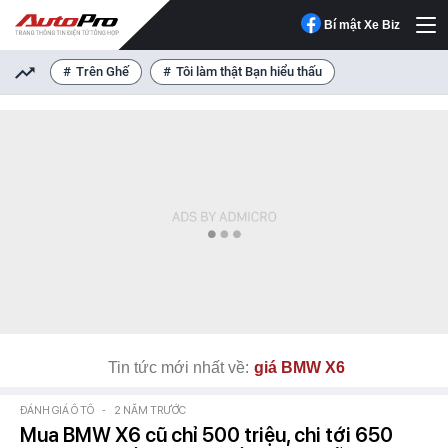
Bí mật Xe Biz
Trên Ghế
Tôi làm thật Bạn hiểu thấu
Tin tức mới nhất về:
giá BMW X6
ĐÁNH GIÁ Ô TÔ
-
2 NĂM TRƯỚC
Mua BMW X6 cũ chỉ 500 triệu, chi tới 650