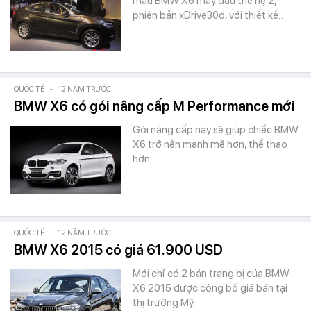
mẫu BMW X6 máy dầu thế hệ 2,
phiên bản xDrive30d, với thiết kế…
QUỐC TẾ
-
12 NĂM TRƯỚC
BMW X6 có gói nâng cấp M Performance mới
Gói nâng cấp này sẽ giúp chiếc BMW
X6 trở nên mạnh mẽ hơn, thể thao
hơn.
QUỐC TẾ
-
12 NĂM TRƯỚC
BMW X6 2015 có giá 61.900 USD
Mới chỉ có 2 bản trang bị của BMW
X6 2015 được công bố giá bán tại
thị trường Mỹ.