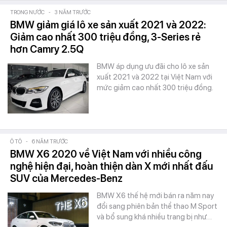
TRONG NƯỚC
-
3 NĂM TRƯỚC
BMW giảm giá lô xe sản xuất 2021 và 2022:
Giảm cao nhất 300 triệu đồng, 3-Series rẻ
hơn Camry 2.5Q
BMW áp dụng ưu đãi cho lô xe sản
xuất 2021 và 2022 tại Việt Nam với
mức giảm cao nhất 300 triệu đồng.
Ô TÔ
-
6 NĂM TRƯỚC
BMW X6 2020 về Việt Nam với nhiều công
nghệ hiện đại, hoàn thiện dàn X mới nhất đấu
SUV của Mercedes-Benz
BMW X6 thế hệ mới bán ra năm nay
đổi sang phiên bản thể thao M Sport
và bổ sung khá nhiều trang bị như…