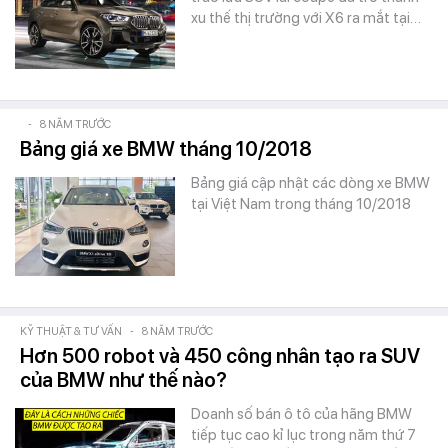
xu thế thị trường với X6 ra mắt tại…
-
8 NĂM TRƯỚC
Bảng giá xe BMW tháng 10/2018
Bảng giá cập nhật các dòng xe BMW
tại Việt Nam trong tháng 10/2018
KỸ THUẬT & TƯ VẤN
-
8 NĂM TRƯỚC
Hơn 500 robot và 450 công nhân tạo ra SUV
của BMW như thế nào?
Doanh số bán ô tô của hãng BMW
tiếp tục cao kỉ lục trong năm thứ 7