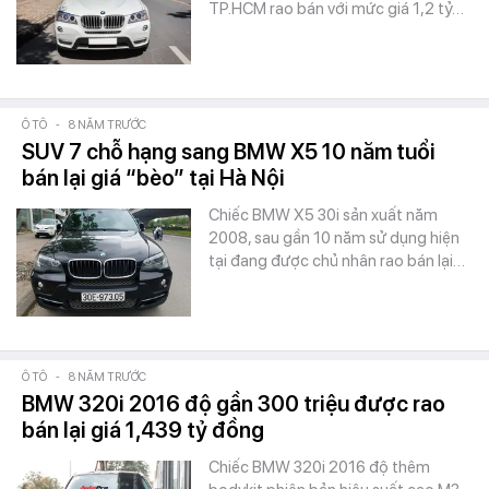
TP.HCM rao bán với mức giá 1,2 tỷ…
Ô TÔ
-
8 NĂM TRƯỚC
SUV 7 chỗ hạng sang BMW X5 10 năm tuổi
bán lại giá “bèo” tại Hà Nội
Chiếc BMW X5 30i sản xuất năm
2008, sau gần 10 năm sử dụng hiện
tại đang được chủ nhân rao bán lại…
Ô TÔ
-
8 NĂM TRƯỚC
BMW 320i 2016 độ gần 300 triệu được rao
bán lại giá 1,439 tỷ đồng
Chiếc BMW 320i 2016 độ thêm