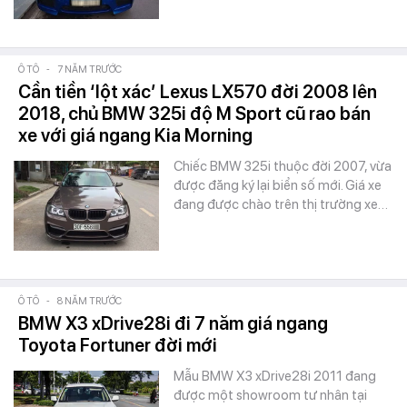
Ô TÔ
-
7 NĂM TRƯỚC
Cần tiền ‘lột xác’ Lexus LX570 đời 2008 lên
2018, chủ BMW 325i độ M Sport cũ rao bán
xe với giá ngang Kia Morning
Chiếc BMW 325i thuộc đời 2007, vừa
được đăng ký lại biển số mới. Giá xe
đang được chào trên thị trường xe…
Ô TÔ
-
8 NĂM TRƯỚC
BMW X3 xDrive28i đi 7 năm giá ngang
Toyota Fortuner đời mới
Mẫu BMW X3 xDrive28i 2011 đang
được một showroom tư nhân tại