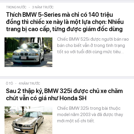
TRONG NƯỚC
-
3 NĂM TRƯỚC
Thích BMW 5-Series mà chỉ có 140 triệu
đồng thì chiếc xe này là một lựa chọn: Nhiều
trang bị cao cấp, từng được giám đốc dùng
Chiếc BMW 525i được người bán rao
bán cho biết vẫn ở trong tình trạng
tốt so với tuổi đời cùng mức tiêu…
Ô TÔ
-
4 NĂM TRƯỚC
Sau 2 thập kỷ, BMW 325i được chủ xe chăm
chút vẫn có giá như Honda SH
Chiếc BMW 325i trong bài thuộc
model năm 2003 và đã được thay
mới một số chi tiết.