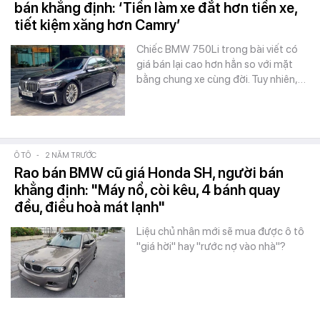
bán khẳng định: ‘Tiền làm xe đắt hơn tiền xe,
tiết kiệm xăng hơn Camry’
Chiếc BMW 750Li trong bài viết có
giá bán lại cao hơn hẳn so với mặt
bằng chung xe cùng đời. Tuy nhiên,…
Ô TÔ
-
2 NĂM TRƯỚC
Rao bán BMW cũ giá Honda SH, người bán
khẳng định: "Máy nổ, còi kêu, 4 bánh quay
đều, điều hoà mát lạnh"
Liệu chủ nhân mới sẽ mua được ô tô
"giá hời" hay "rước nợ vào nhà"?