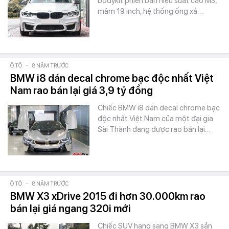
bodykit phiên bản hiệu suất cao M3,
mâm 19 inch, hệ thống ống xả…
Ô TÔ
-
8 NĂM TRƯỚC
BMW i8 dán decal chrome bạc độc nhất Việt
Nam rao bán lại giá 3,9 tỷ đồng
Chiếc BMW i8 dán decal chrome bạc
độc nhất Việt Nam của một đại gia
Sài Thành đang được rao bán lại…
Ô TÔ
-
8 NĂM TRƯỚC
BMW X3 xDrive 2015 đi hơn 30.000km rao
bán lại giá ngang 320i mới
Chiếc SUV hạng sang BMW X3 sản