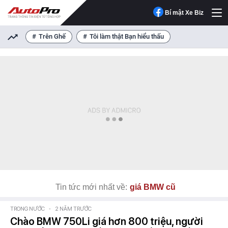
Bí mật Xe Biz
Trên Ghế
Tôi làm thật Bạn hiểu thấu
Tin tức mới nhất về:
giá BMW cũ
TRONG NƯỚC
-
2 NĂM TRƯỚC
Chào BMW 750Li giá hơn 800 triệu, người