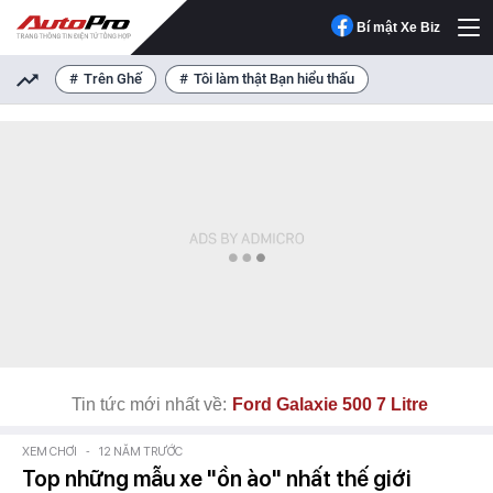
Bí mật Xe Biz
Trên Ghế
Tôi làm thật Bạn hiểu thấu
Tin tức mới nhất về:
Ford Galaxie 500 7 Litre
XEM CHƠI
-
12 NĂM TRƯỚC
Top những mẫu xe "ồn ào" nhất thế giới