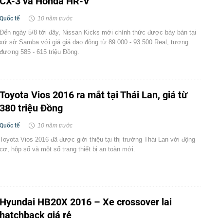
CX-3 và Honda HR-V
Quốc tế
10 năm trước
Đến ngày 5/8 tới đây, Nissan Kicks mới chính thức được bày bán tại
xứ sở Samba với giá giá dao động từ 89.000 - 93.500 Real, tương
đương 585 - 615 triệu Đồng.
Toyota Vios 2016 ra mắt tại Thái Lan, giá từ
380 triệu Đồng
Quốc tế
10 năm trước
Toyota Vios 2016 đã được giới thiệu tại thị trường Thái Lan với động
cơ, hộp số và một số trang thiết bị an toàn mới.
Hyundai HB20X 2016 – Xe crossover lai
hatchback giá rẻ