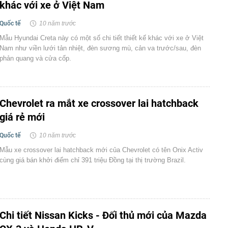
khác với xe ở Việt Nam
Quốc tế
10 năm trước
Mẫu Hyundai Creta này có một số chi tiết thiết kế khác với xe ở Việt
Nam như viền lưới tản nhiệt, đèn sương mù, cản va trước/sau, đèn
phản quang và cửa cốp.
Chevrolet ra mắt xe crossover lai hatchback
giá rẻ mới
Quốc tế
10 năm trước
Mẫu xe crossover lai hatchback mới của Chevrolet có tên Onix Activ
cùng giá bán khởi điểm chỉ 391 triệu Đồng tại thị trường Brazil.
Chi tiết Nissan Kicks - Đối thủ mới của Mazda