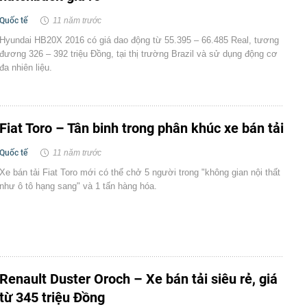
Quốc tế
11 năm trước
Hyundai HB20X 2016 có giá dao động từ 55.395 – 66.485 Real, tương
đương 326 – 392 triệu Đồng, tại thị trường Brazil và sử dụng động cơ
đa nhiên liệu.
Fiat Toro – Tân binh trong phân khúc xe bán tải
Quốc tế
11 năm trước
Xe bán tải Fiat Toro mới có thể chở 5 người trong "không gian nội thất
như ô tô hạng sang" và 1 tấn hàng hóa.
Renault Duster Oroch – Xe bán tải siêu rẻ, giá
từ 345 triệu Đồng