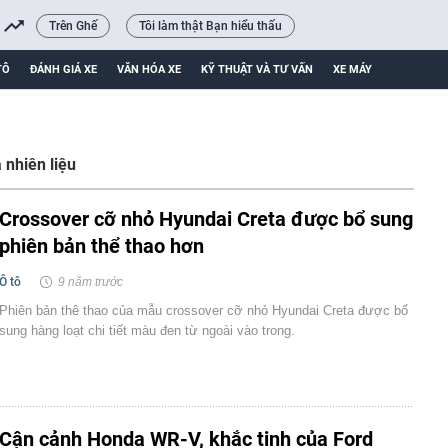
Trên Ghế
Tôi làm thật Bạn hiểu thấu
TÔ
ĐÁNH GIÁ XE
VĂN HÓA XE
KỸ THUẬT VÀ TƯ VẤN
XE MÁY
 nhiên liệu
Crossover cỡ nhỏ Hyundai Creta được bổ sung
phiên bản thể thao hơn
Ô tô
9 năm trước
Phiên bản thê thao của mẫu crossover cỡ nhỏ Hyundai Creta được bổ
sung hàng loạt chi tiết màu đen từ ngoài vào trong.
Cận cảnh Honda WR-V, khắc tinh của Ford