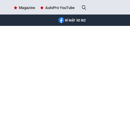
Magazine
AutoPro YouTube
BÍ MẬT XE BIZ