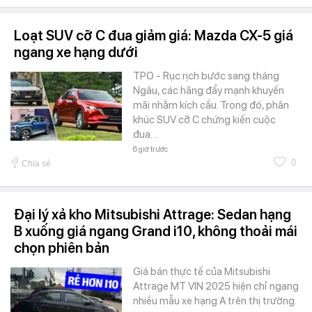
Loạt SUV cỡ C đua giảm giá: Mazda CX-5 giá
ngang xe hạng dưới
TPO - Rục rịch bước sang tháng
Ngâu, các hãng đẩy mạnh khuyến
mãi nhằm kích cầu. Trong đó, phân
khúc SUV cỡ C chứng kiến cuộc
đua…
6 giờ trước
0
Chia sẻ
Đại lý xả kho Mitsubishi Attrage: Sedan hạng
B xuống giá ngang Grand i10, không thoải mái
chọn phiên bản
Giá bán thực tế của Mitsubishi
Attrage MT VIN 2025 hiện chỉ ngang
nhiều mẫu xe hạng A trên thị trường.