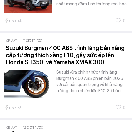
nhất mang đậm tính thương mại hóa.
0
Chia sẻ
XE MÁY
-
11 GIỜ TRƯỚC
Suzuki Burgman 400 ABS trình làng bản nâng
cấp tương thích xăng E10, gây sức ép lên
Honda SH350i và Yamaha XMAX 300
Suzuki vừa chính thức trình làng
Burgman 400 ABS phiên bản 2026
với cải tiến quan trọng về khả năng
tương thích nhiên liệu E10. Sở hữu…
0
Chia sẻ
XE MÁY
-
12 GIỜ TRƯỚC