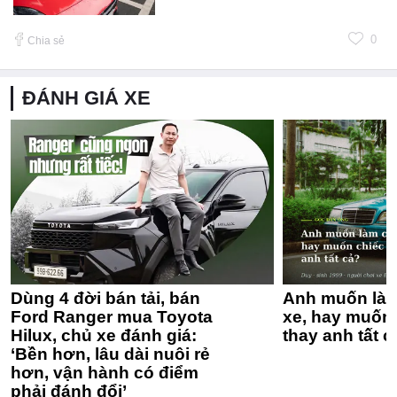
0
Chia sẻ
ĐÁNH GIÁ XE
Dùng 4 đời bán tải, bán
Anh muốn làm
Ford Ranger mua Toyota
xe, hay muốn 
Hilux, chủ xe đánh giá:
thay anh tất c
‘Bền hơn, lâu dài nuôi rẻ
hơn, vận hành có điểm
phải đánh đổi’