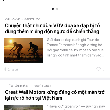
VĂN HÓA XE
-
8 GIỜ TRƯỚC
Chuyện thật như đùa: VĐV đua xe đạp bị tố
dùng thêm miếng độn ngực để chiến thắng
Giải đua xe đạp danh giá Tour de
France Femmes bất ngờ vướng bê
bối gây tranh cãi khi một số tay đua
bị nghi cố tình nhét thêm đệm vào…
0
Chia sẻ
THỬ & ĐÁNH GIÁ XE
-
10 GIỜ TRƯỚC
Great Wall Motors xứng đáng có một màn trở
lại rực rỡ hơn tại Việt Nam
“Haval dừng bán rồi” — suy nghĩ này