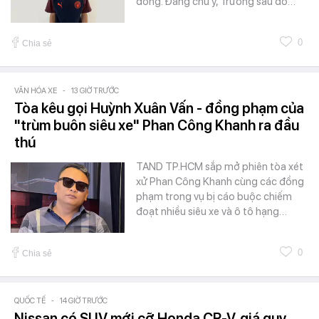
đồng. Đáng chú ý, Trường sau đó…
0
Chia sẻ
VĂN HÓA XE
-
13 GIỜ TRƯỚC
Tòa kêu gọi Huỳnh Xuân Vấn - đồng phạm của
"trùm buôn siêu xe" Phan Công Khanh ra đầu
thú
TAND TP.HCM sắp mở phiên tòa xét
xử Phan Công Khanh cùng các đồng
phạm trong vụ bị cáo buộc chiếm
đoạt nhiều siêu xe và ô tô hạng…
0
Chia sẻ
QUỐC TẾ
-
14 GIỜ TRƯỚC
Nissan có SUV mới cỡ Honda CR-V, giá quy