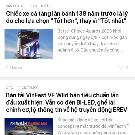
VĂN HÓA XE
-
11 GIỜ TRƯỚC
Chiếc xe cà tàng lăn bánh 138 năm trước là lý
do cho lựa chọn "Tốt hơn", thay vì "Tốt nhất"
Better Choice Awards 2026 khởi
động đúng ngày 5/8 - cột mốc gắn
với chuyến đi đã thay đổi lịch sử
ngành ô tô. Câu chuyện ấy cũng…
0
Chia sẻ
Ô TÔ
-
11 GIỜ TRƯỚC
Bán tải VinFast VF Wild bản tiêu chuẩn lần
đầu xuất hiện: Vẫn có đèn Bi-LED, ghế lái
chỉnh cơ, lộ thông tin về hệ truyền động EREV
Khác biệt đáng kể so với bản
concept ra mắt trước đó, VinFast VF
Wild vừa lộ diện những hình ảnh mới