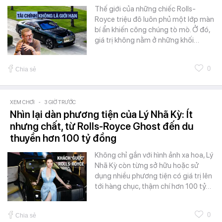
Thế giới của những chiếc Rolls-
Royce triệu đô luôn phủ một lớp màn
bí ẩn khiến công chúng tò mò. Ở đó,
giá trị không nằm ở những khối…
0
Chia sẻ
XEM CHƠI
-
3 GIỜ TRƯỚC
Nhìn lại dàn phương tiện của Lý Nhã Kỳ: Ít
nhưng chất, từ Rolls-Royce Ghost đến du
thuyền hơn 100 tỷ đồng
Không chỉ gắn với hình ảnh xa hoa, Lý
Nhã Kỳ còn từng sở hữu hoặc sử
dụng nhiều phương tiện có giá trị lên
tới hàng chục, thậm chí hơn 100 tỷ…
0
Chia sẻ