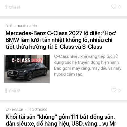
0
Chia sẻ
Ô TÔ
-
14 GIỜ TRƯỚC
Mercedes-Benz C-Class 2027 lộ diện: 'Học'
BMW làm lưới tản nhiệt khổng lồ, nhiều chi
tiết thừa hưởng từ E-Class và S-Class
C-Class nhiều khả năng tiếp tục sử
dụng các hệ truyền động hiện hành.
Bao gồm máy xăng, máy dầu và máy
hybrid cắm sạc.
0
Chia sẻ
VĂN HÓA XE
-
14 GIỜ TRƯỚC
Khối tài sản "khủng" gồm 111 bất động sản,
dàn siêu xe, đồ hàng hiệu, USD, vàng... vụ Mr