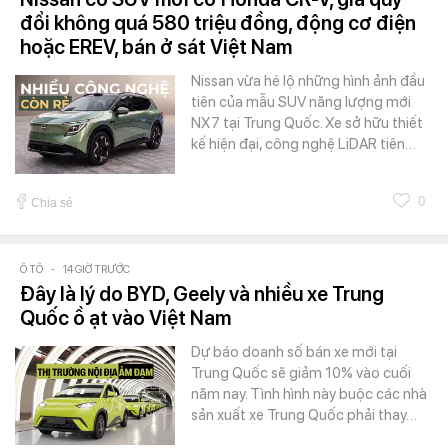
đổi không quá 580 triệu đồng, động cơ điện
hoặc EREV, bán ở sát Việt Nam
Nissan vừa hé lộ những hình ảnh đầu
tiên của mẫu SUV năng lượng mới
NX7 tại Trung Quốc. Xe sở hữu thiết
kế hiện đại, công nghệ LiDAR tiên…
0
Chia sẻ
Ô TÔ
-
14 GIỜ TRƯỚC
Đây là lý do BYD, Geely và nhiều xe Trung
Quốc ồ ạt vào Việt Nam
Dự báo doanh số bán xe mới tại
Trung Quốc sẽ giảm 10% vào cuối
năm nay. Tình hình này buộc các nhà
sản xuất xe Trung Quốc phải thay…