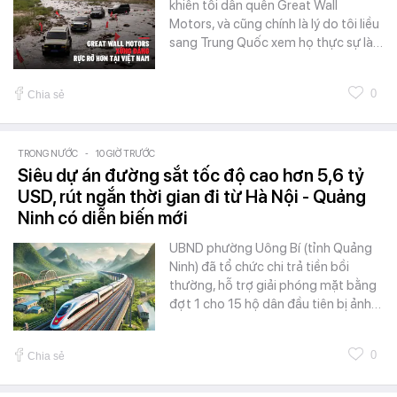
khiến tôi dần quên Great Wall
Motors, và cũng chính là lý do tôi liều
sang Trung Quốc xem họ thực sự là…
0
Chia sẻ
TRONG NƯỚC
-
10 GIỜ TRƯỚC
Siêu dự án đường sắt tốc độ cao hơn 5,6 tỷ
USD, rút ngắn thời gian đi từ Hà Nội - Quảng
Ninh có diễn biến mới
UBND phường Uông Bí (tỉnh Quảng
Ninh) đã tổ chức chi trả tiền bồi
thường, hỗ trợ giải phóng mặt bằng
đợt 1 cho 15 hộ dân đầu tiên bị ảnh…
0
Chia sẻ