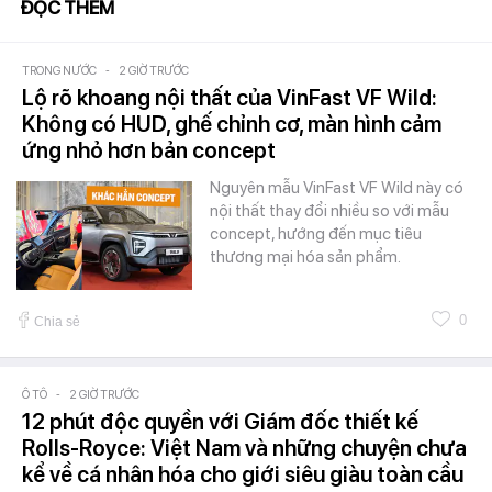
ĐỌC THÊM
TRONG NƯỚC
-
2 GIỜ TRƯỚC
Lộ rõ khoang nội thất của VinFast VF Wild:
Không có HUD, ghế chỉnh cơ, màn hình cảm
ứng nhỏ hơn bản concept
Nguyên mẫu VinFast VF Wild này có
nội thất thay đổi nhiều so với mẫu
concept, hướng đến mục tiêu
thương mại hóa sản phẩm.
0
Chia sẻ
Ô TÔ
-
2 GIỜ TRƯỚC
12 phút độc quyền với Giám đốc thiết kế
Rolls-Royce: Việt Nam và những chuyện chưa
kể về cá nhân hóa cho giới siêu giàu toàn cầu