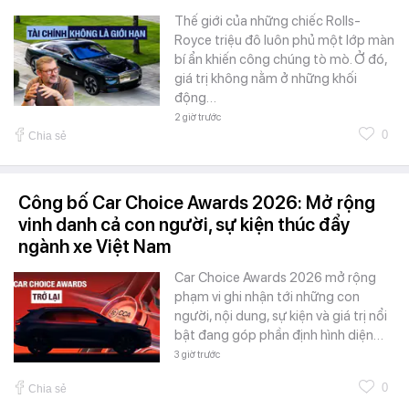
Thế giới của những chiếc Rolls-
Royce triệu đô luôn phủ một lớp màn
bí ẩn khiến công chúng tò mò. Ở đó,
giá trị không nằm ở những khối
động…
2 giờ trước
0
Chia sẻ
Công bố Car Choice Awards 2026: Mở rộng
vinh danh cả con người, sự kiện thúc đẩy
ngành xe Việt Nam
Car Choice Awards 2026 mở rộng
phạm vi ghi nhận tới những con
người, nội dung, sự kiện và giá trị nổi
bật đang góp phần định hình diện…
3 giờ trước
0
Chia sẻ