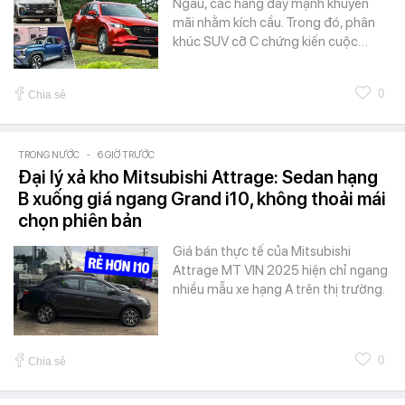
Ngâu, các hãng đẩy mạnh khuyến
mãi nhằm kích cầu. Trong đó, phân
khúc SUV cỡ C chứng kiến cuộc…
0
Chia sẻ
TRONG NƯỚC
-
6 GIỜ TRƯỚC
Đại lý xả kho Mitsubishi Attrage: Sedan hạng
B xuống giá ngang Grand i10, không thoải mái
chọn phiên bản
Giá bán thực tế của Mitsubishi
Attrage MT VIN 2025 hiện chỉ ngang
nhiều mẫu xe hạng A trên thị trường.
0
Chia sẻ