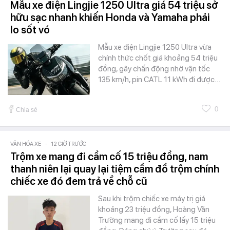
Mẫu xe điện Lingjie 1250 Ultra giá 54 triệu sở
hữu sạc nhanh khiến Honda và Yamaha phải
lo sốt vó
Mẫu xe điện Lingjie 1250 Ultra vừa
chính thức chốt giá khoảng 54 triệu
đồng, gây chấn động nhờ vận tốc
135 km/h, pin CATL 11 kWh đi được…
0
Chia sẻ
VĂN HÓA XE
-
12 GIỜ TRƯỚC
Trộm xe mang đi cầm cố 15 triệu đồng, nam
thanh niên lại quay lại tiệm cầm đồ trộm chính
chiếc xe đó đem trả về chỗ cũ
Sau khi trộm chiếc xe máy trị giá
khoảng 23 triệu đồng, Hoàng Văn
Trường mang đi cầm cố lấy 15 triệu