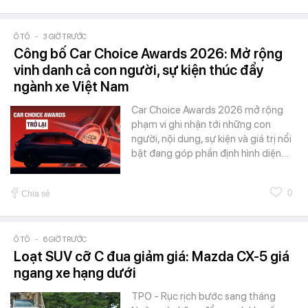
Ô TÔ
-
3 GIỜ TRƯỚC
Công bố Car Choice Awards 2026: Mở rộng
vinh danh cả con người, sự kiện thúc đẩy
ngành xe Việt Nam
Car Choice Awards 2026 mở rộng
phạm vi ghi nhận tới những con
người, nội dung, sự kiện và giá trị nổi
bật đang góp phần định hình diện…
0
Chia sẻ
Ô TÔ
-
6 GIỜ TRƯỚC
Loạt SUV cỡ C đua giảm giá: Mazda CX-5 giá
ngang xe hạng dưới
TPO - Rục rịch bước sang tháng