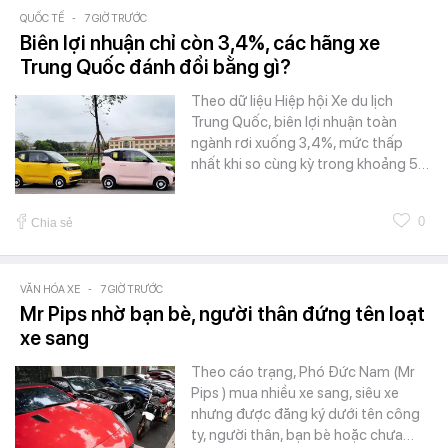
QUỐC TẾ
-
7 GIỜ TRƯỚC
Biên lợi nhuận chỉ còn 3,4%, các hãng xe
Trung Quốc đánh đổi bằng gì?
Theo dữ liệu Hiệp hội Xe du lịch
Trung Quốc, biên lợi nhuận toàn
ngành rơi xuống 3,4%, mức thấp
nhất khi so cùng kỳ trong khoảng 5…
0
Chia sẻ
VĂN HÓA XE
-
7 GIỜ TRƯỚC
Mr Pips nhờ bạn bè, người thân đứng tên loạt
xe sang
Theo cáo trạng, Phó Đức Nam (Mr
Pips ) mua nhiều xe sang, siêu xe
nhưng được đăng ký dưới tên công
ty, người thân, bạn bè hoặc chưa…