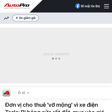
Bí mật Xe Biz
Xe giảm giá
Ô tô
Đơn vị cho thuê 'vỡ mộng' vì xe điện