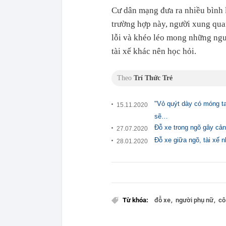
Cư dân mạng đưa ra nhiều bình 
trường hợp này, người xung qua
lỗi và khéo léo mong những ngư
tài xế khác nên học hỏi.
Theo
Trí Thức Trẻ
"Vỏ quýt dày có móng t
15.11.2020
sẽ…
Đỗ xe trong ngõ gây cản t
27.07.2020
Đỗ xe giữa ngõ, tài xế n
28.01.2020
Từ khóa:
đỗ xe
người phụ nữ
cô