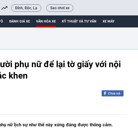
Đỉnh, Độc, Lạ
Sao chơi xe
TÔ
ĐÁNH GIÁ XE
VĂN HÓA XE
KỸ THUẬT VÀ TƯ VẤN
XE MÁY
ời phụ nữ để lại tờ giấy với nội
ắc khen
Chia sẻ
phụ nữ lịch sự như thế này xứng đáng được thông cảm.