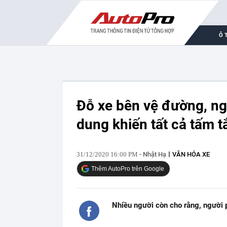
Ô 
Đỗ xe bên vệ đường, ngư
dung khiến tất cả tấm t
31/12/2020 16:00 PM
- Nhật Hạ
VĂN HÓA XE
Thêm AutoPro trên Google
Nhiều người còn cho rằng, người 