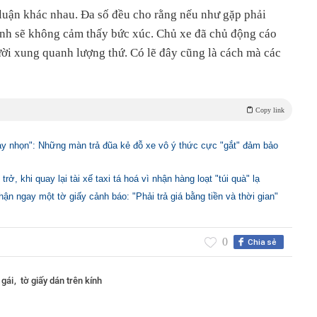
luận khác nhau. Đa số đều cho rằng nếu như gặp phải
nh sẽ không cảm thấy bức xúc. Chủ xe đã chủ động cáo
ời xung quanh lượng thứ. Có lẽ đây cũng là cách mà các
Copy link
ay nhọn": Những màn trả đũa kẻ đỗ xe vô ý thức cực "gắt" đảm bảo
rở, khi quay lại tài xế taxi tá hoá vì nhận hàng loạt "túi quà" lạ
hận ngay một tờ giấy cảnh báo: "Phải trả giá bằng tiền và thời gian"
0
Chia sẻ
 gái
tờ giấy dán trên kính