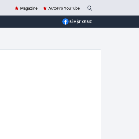
Magazine
AutoPro YouTube
BÍ MẬT XE BIZ