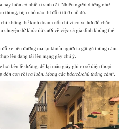
a nay luôn có nhiều tranh cãi. Nhiều người dường như
o thông, tiện chỗ nào thì đỗ ô tô ở chỗ đó.
chí không thể kinh doanh nổi chỉ vì có xe hơi đỗ chắn
âu chuyện dở khóc dở cười về việc cả gia đình không thể
đỗ xe bên đường mà lại khiến người ta gật gù thông cảm.
chụp lên đăng tải lên mạng gây chú ý.
 hơi bên lề đường, để lại mẩu giấy ghi rõ số điện thoại
p đón con rồi ra luôn. Mong các bác/cô/chú thông cảm".