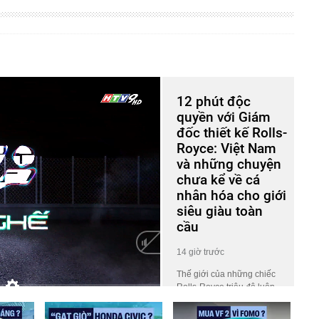
12 phút độc
quyền với Giám
đốc thiết kế Rolls-
Royce: Việt Nam
và những chuyện
chưa kể về cá
nhân hóa cho giới
siêu giàu toàn
cầu
14 giờ trước
Thế giới của những chiếc
Rolls-Royce triệu đô luôn
HD
Auto
phủ một lớp màn bí ẩn khiến
công chúng tò mò. Ở đó, giá