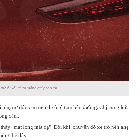
Nữ tài xế để lại mảnh giấy cáo lỗi.
ời phụ nữ đón con nên đỗ ô tô tạm bên đường. Chị cũng hứa
ông cảm.
thấy "mát lòng mát dạ". Đôi khi, chuyện đỗ xe trở nên nhẹ
 như thế đấy.