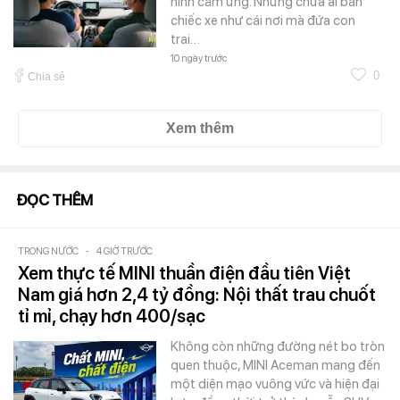
hình cảm ứng. Nhưng chưa ai bán
chiếc xe như cái nơi mà đứa con
trai…
10 ngày trước
0
Chia sẻ
Xem thêm
ĐỌC THÊM
TRONG NƯỚC
-
4 GIỜ TRƯỚC
Xem thực tế MINI thuần điện đầu tiên Việt
Nam giá hơn 2,4 tỷ đồng: Nội thất trau chuốt
tỉ mỉ, chạy hơn 400/sạc
Không còn những đường nét bo tròn
quen thuộc, MINI Aceman mang đến
một diện mạo vuông vức và hiện đại