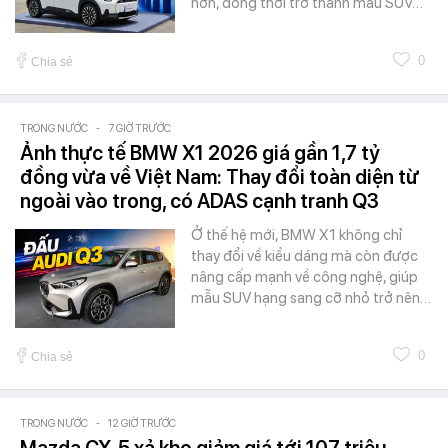
hơn, đồng thời trở thành mẫu SUV…
0
Chia sẻ
TRONG NƯỚC
-
7 GIỜ TRƯỚC
Ảnh thực tế BMW X1 2026 giá gần 1,7 tỷ
đồng vừa về Việt Nam: Thay đổi toàn diện từ
ngoài vào trong, có ADAS cạnh tranh Q3
Ở thế hệ mới, BMW X1 không chỉ
thay đổi về kiểu dáng mà còn được
nâng cấp mạnh về công nghệ, giúp
mẫu SUV hạng sang cỡ nhỏ trở nên…
0
Chia sẻ
TRONG NƯỚC
-
12 GIỜ TRƯỚC
Mazda CX-5 xả kho giảm giá tới 107 triệu