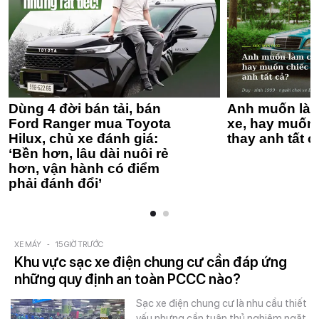
Dùng 4 đời bán tải, bán
Anh muốn làm
Ford Ranger mua Toyota
xe, hay muốn 
Hilux, chủ xe đánh giá:
thay anh tất c
‘Bền hơn, lâu dài nuôi rẻ
hơn, vận hành có điểm
phải đánh đổi’
XE MÁY
-
15 GIỜ TRƯỚC
Khu vực sạc xe điện chung cư cần đáp ứng
những quy định an toàn PCCC nào?
Sạc xe điện chung cư là nhu cầu thiết
yếu nhưng cần tuân thủ nghiêm ngặt