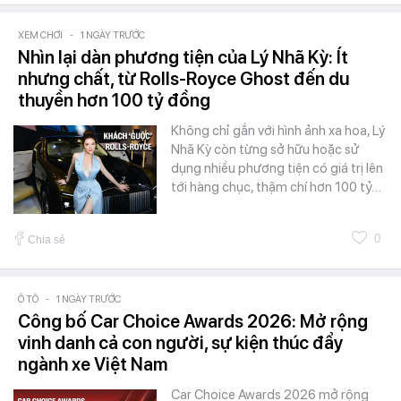
XEM CHƠI
-
1 NGÀY TRƯỚC
Nhìn lại dàn phương tiện của Lý Nhã Kỳ: Ít
nhưng chất, từ Rolls-Royce Ghost đến du
thuyền hơn 100 tỷ đồng
Không chỉ gắn với hình ảnh xa hoa, Lý
Nhã Kỳ còn từng sở hữu hoặc sử
dụng nhiều phương tiện có giá trị lên
tới hàng chục, thậm chí hơn 100 tỷ…
0
Chia sẻ
Ô TÔ
-
1 NGÀY TRƯỚC
Công bố Car Choice Awards 2026: Mở rộng
vinh danh cả con người, sự kiện thúc đẩy
ngành xe Việt Nam
Car Choice Awards 2026 mở rộng