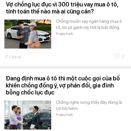
Vợ chồng lục đục vì 300 triệu vay mua ô tô,
tính toán thế nào mà ai cũng cản?
Chồng muốn vay ngân hàng mua ô
tô, vợ sợ gánh nợ, thế là bất đồng.
5 ngày trước
0
Chia sẻ
Đang định mua ô tô thì một cuộc gọi của bố
khiến chồng đồng ý, vợ phản đối, gia đình
bỗng chốc lục đục
Chồng nghe xong thấy đây đúng là
cơ hội hiếm.
5 ngày trước