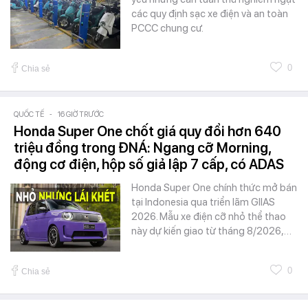
các quy định sạc xe điện và an toàn
PCCC chung cư.
0
Chia sẻ
QUỐC TẾ
-
16 GIỜ TRƯỚC
Honda Super One chốt giá quy đổi hơn 640
triệu đồng trong ĐNÁ: Ngang cỡ Morning,
động cơ điện, hộp số giả lập 7 cấp, có ADAS
Honda Super One chính thức mở bán
tại Indonesia qua triển lãm GIIAS
2026. Mẫu xe điện cỡ nhỏ thể thao
này dự kiến giao từ tháng 8/2026,…
0
Chia sẻ