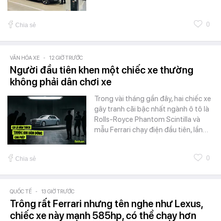
0
Chia sẻ
VĂN HÓA XE
-
12 GIỜ TRƯỚC
Người đầu tiên khen một chiếc xe thường
không phải dân chơi xe
Trong vài tháng gần đây, hai chiếc xe
gây tranh cãi bậc nhất ngành ô tô là
Rolls-Royce Phantom Scintilla và
mẫu Ferrari chạy điện đầu tiên, lần…
0
Chia sẻ
QUỐC TẾ
-
13 GIỜ TRƯỚC
Trông rất Ferrari nhưng tên nghe như Lexus,
chiếc xe này mạnh 585hp, có thể chạy hơn