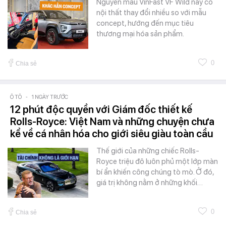
Nguyên mẫu VinFast VF Wild này có
nội thất thay đổi nhiều so với mẫu
concept, hướng đến mục tiêu
thương mại hóa sản phẩm.
0
Chia sẻ
Ô TÔ
-
1 NGÀY TRƯỚC
12 phút độc quyền với Giám đốc thiết kế
Rolls-Royce: Việt Nam và những chuyện chưa
kể về cá nhân hóa cho giới siêu giàu toàn cầu
Thế giới của những chiếc Rolls-
Royce triệu đô luôn phủ một lớp màn
bí ẩn khiến công chúng tò mò. Ở đó,
giá trị không nằm ở những khối…
0
Chia sẻ