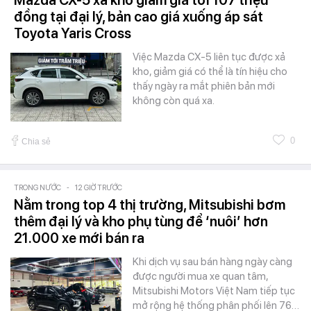
đồng tại đại lý, bản cao giá xuống áp sát
Toyota Yaris Cross
Việc Mazda CX-5 liên tục được xả
kho, giảm giá có thể là tín hiệu cho
thấy ngày ra mắt phiên bản mới
không còn quá xa.
0
Chia sẻ
TRONG NƯỚC
-
12 GIỜ TRƯỚC
Nằm trong top 4 thị trường, Mitsubishi bơm
thêm đại lý và kho phụ tùng để ‘nuôi’ hơn
21.000 xe mới bán ra
Khi dịch vụ sau bán hàng ngày càng
được người mua xe quan tâm,
Mitsubishi Motors Việt Nam tiếp tục
mở rộng hệ thống phân phối lên 76…