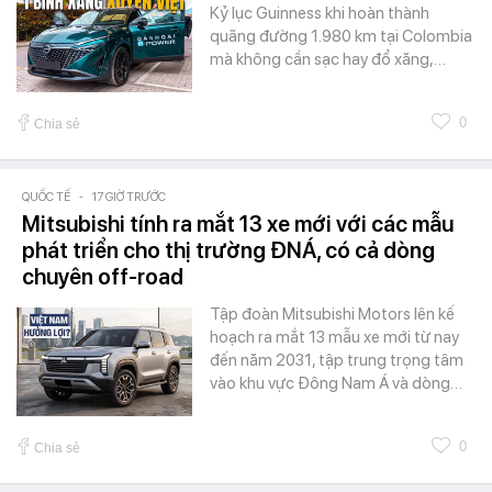
Kỷ lục Guinness khi hoàn thành
quãng đường 1.980 km tại Colombia
mà không cần sạc hay đổ xăng,…
0
Chia sẻ
QUỐC TẾ
-
17 GIỜ TRƯỚC
Mitsubishi tính ra mắt 13 xe mới với các mẫu
phát triển cho thị trường ĐNÁ, có cả dòng
chuyên off-road
Tập đoàn Mitsubishi Motors lên kế
hoạch ra mắt 13 mẫu xe mới từ nay
đến năm 2031, tập trung trọng tâm
vào khu vực Đông Nam Á và dòng…
0
Chia sẻ