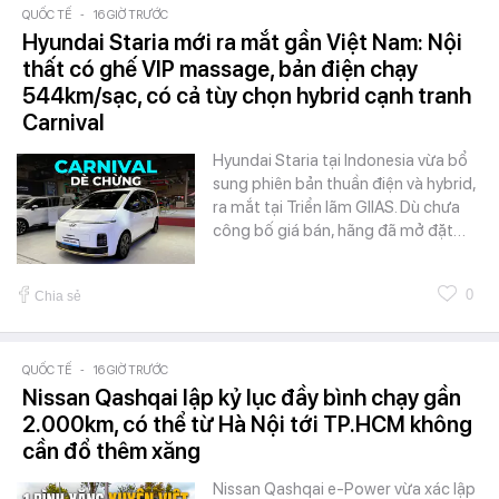
QUỐC TẾ
-
16 GIỜ TRƯỚC
Hyundai Staria mới ra mắt gần Việt Nam: Nội
thất có ghế VIP massage, bản điện chạy
544km/sạc, có cả tùy chọn hybrid cạnh tranh
Carnival
Hyundai Staria tại Indonesia vừa bổ
sung phiên bản thuần điện và hybrid,
ra mắt tại Triển lãm GIIAS. Dù chưa
công bố giá bán, hãng đã mở đặt…
0
Chia sẻ
QUỐC TẾ
-
16 GIỜ TRƯỚC
Nissan Qashqai lập kỷ lục đầy bình chạy gần
2.000km, có thể từ Hà Nội tới TP.HCM không
cần đổ thêm xăng
Nissan Qashqai e-Power vừa xác lập