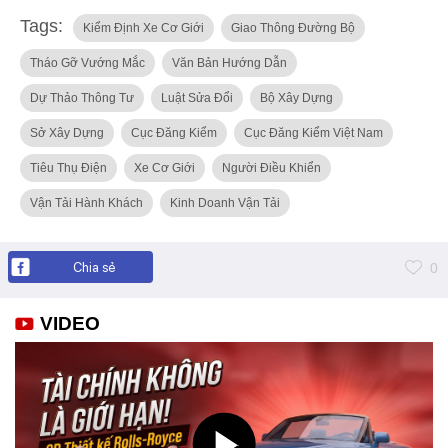
Tags:
Kiểm Định Xe Cơ Giới
Giao Thông Đường Bộ
Tháo Gỡ Vướng Mắc
Văn Bản Hướng Dẫn
Dự Thảo Thông Tư
Luật Sửa Đổi
Bộ Xây Dựng
Sở Xây Dựng
Cục Đăng Kiểm
Cục Đăng Kiểm Việt Nam
Tiêu Thụ Điện
Xe Cơ Giới
Người Điều Khiển
Vận Tải Hành Khách
Kinh Doanh Vận Tải
Chia sẻ
0
VIDEO