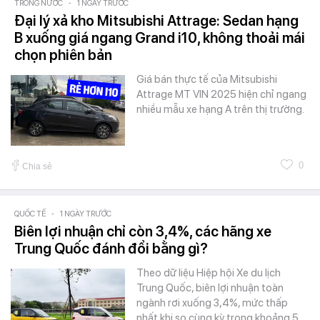
TRONG NƯỚC
-
1 NGÀY TRƯỚC
Đại lý xả kho Mitsubishi Attrage: Sedan hạng
B xuống giá ngang Grand i10, không thoải mái
chọn phiên bản
Giá bán thực tế của Mitsubishi
Attrage MT VIN 2025 hiện chỉ ngang
nhiều mẫu xe hạng A trên thị trường.
0
Chia sẻ
QUỐC TẾ
-
1 NGÀY TRƯỚC
Biên lợi nhuận chỉ còn 3,4%, các hãng xe
Trung Quốc đánh đổi bằng gì?
Theo dữ liệu Hiệp hội Xe du lịch
Trung Quốc, biên lợi nhuận toàn
ngành rơi xuống 3,4%, mức thấp
nhất khi so cùng kỳ trong khoảng 5…