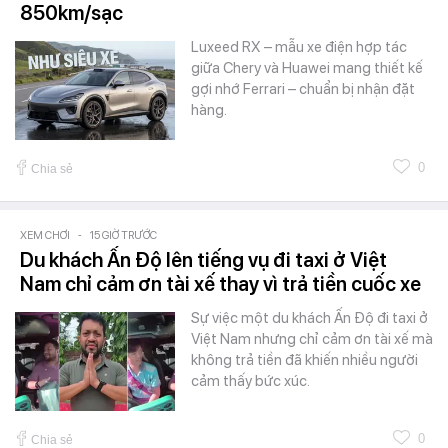
850km/sạc
Luxeed RX – mẫu xe điện hợp tác
giữa Chery và Huawei mang thiết kế
gợi nhớ Ferrari – chuẩn bị nhận đặt
hàng.
0
Chia sẻ
XEM CHƠI
-
15 GIỜ TRƯỚC
Du khách Ấn Độ lên tiếng vụ đi taxi ở Việt
Nam chỉ cảm ơn tài xế thay vì trả tiền cuốc xe
Sự việc một du khách Ấn Độ đi taxi ở
Việt Nam nhưng chỉ cảm ơn tài xế mà
không trả tiền đã khiến nhiều người
cảm thấy bức xúc.
0
Chia sẻ