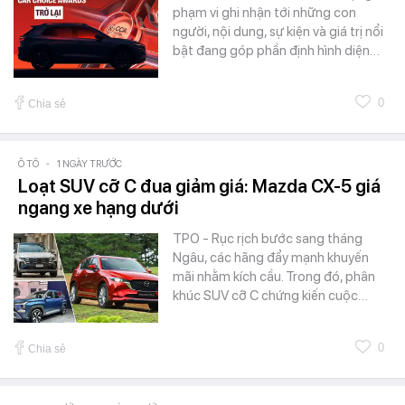
phạm vi ghi nhận tới những con
người, nội dung, sự kiện và giá trị nổi
bật đang góp phần định hình diện…
0
Chia sẻ
Ô TÔ
-
1 NGÀY TRƯỚC
Loạt SUV cỡ C đua giảm giá: Mazda CX-5 giá
ngang xe hạng dưới
TPO - Rục rịch bước sang tháng
Ngâu, các hãng đẩy mạnh khuyến
mãi nhằm kích cầu. Trong đó, phân
khúc SUV cỡ C chứng kiến cuộc…
0
Chia sẻ