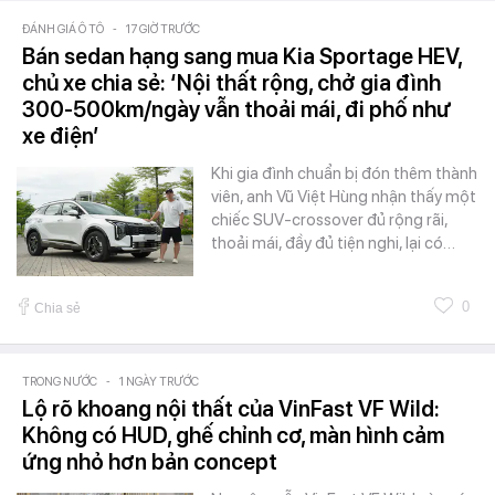
ĐÁNH GIÁ Ô TÔ
-
17 GIỜ TRƯỚC
Bán sedan hạng sang mua Kia Sportage HEV,
chủ xe chia sẻ: ‘Nội thất rộng, chở gia đình
300-500km/ngày vẫn thoải mái, đi phố như
xe điện’
Khi gia đình chuẩn bị đón thêm thành
viên, anh Vũ Việt Hùng nhận thấy một
chiếc SUV-crossover đủ rộng rãi,
thoải mái, đầy đủ tiện nghi, lại có…
0
Chia sẻ
TRONG NƯỚC
-
1 NGÀY TRƯỚC
Lộ rõ khoang nội thất của VinFast VF Wild:
Không có HUD, ghế chỉnh cơ, màn hình cảm
ứng nhỏ hơn bản concept