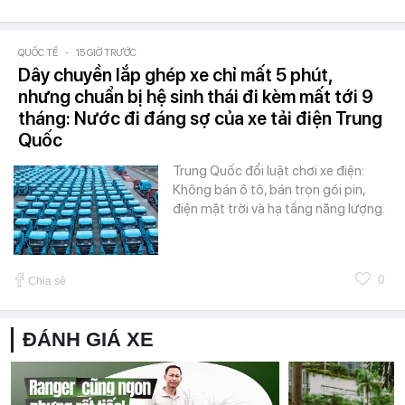
QUỐC TẾ
-
15 GIỜ TRƯỚC
Dây chuyền lắp ghép xe chỉ mất 5 phút,
nhưng chuẩn bị hệ sinh thái đi kèm mất tới 9
tháng: Nước đi đáng sợ của xe tải điện Trung
Quốc
Trung Quốc đổi luật chơi xe điện:
Không bán ô tô, bán trọn gói pin,
điện mặt trời và hạ tầng năng lượng.
0
Chia sẻ
ĐÁNH GIÁ XE