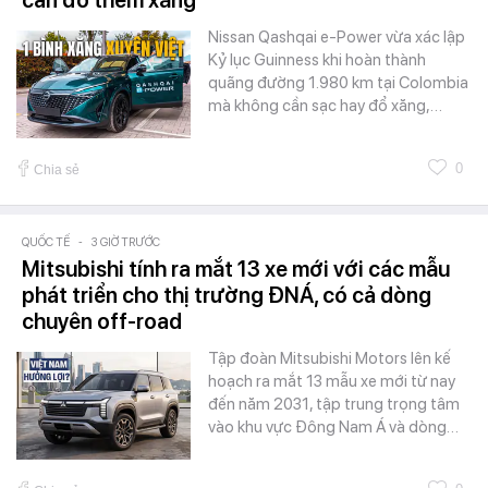
Nissan Qashqai e-Power vừa xác lập
Kỷ lục Guinness khi hoàn thành
quãng đường 1.980 km tại Colombia
mà không cần sạc hay đổ xăng,…
0
Chia sẻ
QUỐC TẾ
-
3 GIỜ TRƯỚC
Mitsubishi tính ra mắt 13 xe mới với các mẫu
phát triển cho thị trường ĐNÁ, có cả dòng
chuyên off-road
Tập đoàn Mitsubishi Motors lên kế
hoạch ra mắt 13 mẫu xe mới từ nay
đến năm 2031, tập trung trọng tâm
vào khu vực Đông Nam Á và dòng…