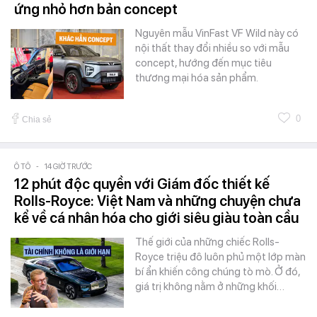
ứng nhỏ hơn bản concept
Nguyên mẫu VinFast VF Wild này có
nội thất thay đổi nhiều so với mẫu
concept, hướng đến mục tiêu
thương mại hóa sản phẩm.
0
Chia sẻ
Ô TÔ
-
14 GIỜ TRƯỚC
12 phút độc quyền với Giám đốc thiết kế
Rolls-Royce: Việt Nam và những chuyện chưa
kể về cá nhân hóa cho giới siêu giàu toàn cầu
Thế giới của những chiếc Rolls-
Royce triệu đô luôn phủ một lớp màn
bí ẩn khiến công chúng tò mò. Ở đó,
giá trị không nằm ở những khối…