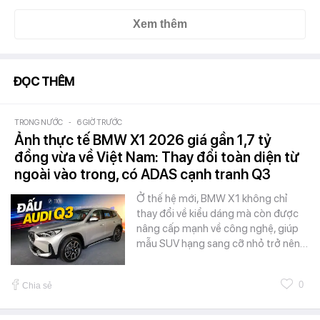
Xem thêm
ĐỌC THÊM
TRONG NƯỚC
-
6 GIỜ TRƯỚC
Ảnh thực tế BMW X1 2026 giá gần 1,7 tỷ
đồng vừa về Việt Nam: Thay đổi toàn diện từ
ngoài vào trong, có ADAS cạnh tranh Q3
Ở thế hệ mới, BMW X1 không chỉ
thay đổi về kiểu dáng mà còn được
nâng cấp mạnh về công nghệ, giúp
mẫu SUV hạng sang cỡ nhỏ trở nên…
0
Chia sẻ