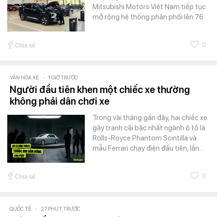
Mitsubishi Motors Việt Nam tiếp tục
mở rộng hệ thống phân phối lên 76…
0
Chia sẻ
VĂN HÓA XE
-
1 GIỜ TRƯỚC
Người đầu tiên khen một chiếc xe thường
không phải dân chơi xe
Trong vài tháng gần đây, hai chiếc xe
gây tranh cãi bậc nhất ngành ô tô là
Rolls-Royce Phantom Scintilla và
mẫu Ferrari chạy điện đầu tiên, lần…
0
Chia sẻ
QUỐC TẾ
-
27 PHÚT TRƯỚC