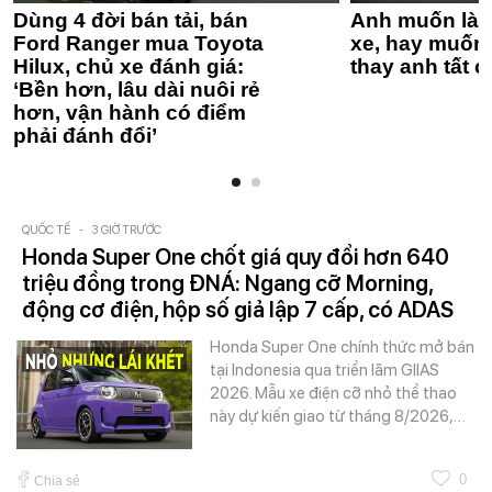
Dùng 4 đời bán tải, bán
Anh muốn làm
Ford Ranger mua Toyota
xe, hay muốn 
Hilux, chủ xe đánh giá:
thay anh tất c
‘Bền hơn, lâu dài nuôi rẻ
hơn, vận hành có điểm
phải đánh đổi’
QUỐC TẾ
-
3 GIỜ TRƯỚC
Honda Super One chốt giá quy đổi hơn 640
triệu đồng trong ĐNÁ: Ngang cỡ Morning,
động cơ điện, hộp số giả lập 7 cấp, có ADAS
Honda Super One chính thức mở bán
tại Indonesia qua triển lãm GIIAS
2026. Mẫu xe điện cỡ nhỏ thể thao
này dự kiến giao từ tháng 8/2026,…
0
Chia sẻ