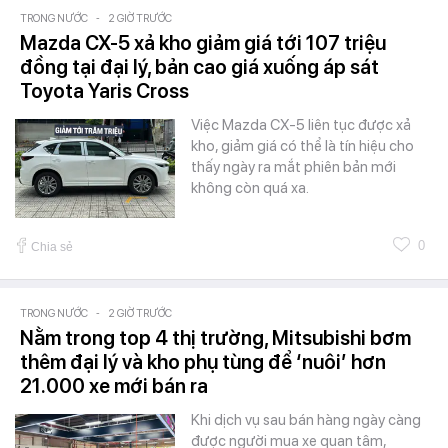
TRONG NƯỚC
-
2 GIỜ TRƯỚC
Mazda CX-5 xả kho giảm giá tới 107 triệu
đồng tại đại lý, bản cao giá xuống áp sát
Toyota Yaris Cross
Việc Mazda CX-5 liên tục được xả
kho, giảm giá có thể là tín hiệu cho
thấy ngày ra mắt phiên bản mới
không còn quá xa.
0
Chia sẻ
TRONG NƯỚC
-
2 GIỜ TRƯỚC
Nằm trong top 4 thị trường, Mitsubishi bơm
thêm đại lý và kho phụ tùng để ‘nuôi’ hơn
21.000 xe mới bán ra
Khi dịch vụ sau bán hàng ngày càng
được người mua xe quan tâm,