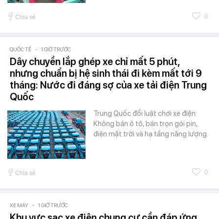
0
Chia sẻ
QUỐC TẾ
-
1 GIỜ TRƯỚC
Dây chuyền lắp ghép xe chỉ mất 5 phút,
nhưng chuẩn bị hệ sinh thái đi kèm mất tới 9
tháng: Nước đi đáng sợ của xe tải điện Trung
Quốc
Trung Quốc đổi luật chơi xe điện:
Không bán ô tô, bán trọn gói pin,
điện mặt trời và hạ tầng năng lượng.
0
Chia sẻ
XE MÁY
-
1 GIỜ TRƯỚC
Khu vực sạc xe điện chung cư cần đáp ứng