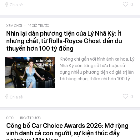
0
Chia sẻ
XEM CHƠI
-
14 GIỜ TRƯỚC
Nhìn lại dàn phương tiện của Lý Nhã Kỳ: Ít
nhưng chất, từ Rolls-Royce Ghost đến du
thuyền hơn 100 tỷ đồng
Không chỉ gắn với hình ảnh xa hoa, Lý
Nhã Kỳ còn từng sở hữu hoặc sử
dụng nhiều phương tiện có giá trị lên
tới hàng chục, thậm chí hơn 100 tỷ…
0
Chia sẻ
Ô TÔ
-
15 GIỜ TRƯỚC
Công bố Car Choice Awards 2026: Mở rộng
vinh danh cả con người, sự kiện thúc đẩy