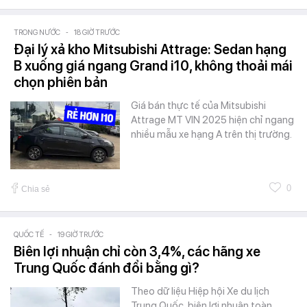
TRONG NƯỚC
-
18 GIỜ TRƯỚC
Đại lý xả kho Mitsubishi Attrage: Sedan hạng
B xuống giá ngang Grand i10, không thoải mái
chọn phiên bản
Giá bán thực tế của Mitsubishi
Attrage MT VIN 2025 hiện chỉ ngang
nhiều mẫu xe hạng A trên thị trường.
0
Chia sẻ
QUỐC TẾ
-
19 GIỜ TRƯỚC
Biên lợi nhuận chỉ còn 3,4%, các hãng xe
Trung Quốc đánh đổi bằng gì?
Theo dữ liệu Hiệp hội Xe du lịch
Trung Quốc, biên lợi nhuận toàn