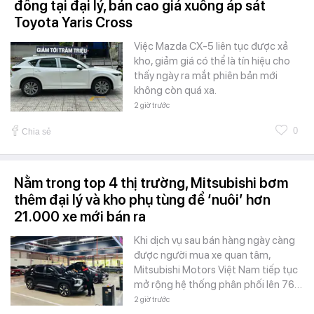
đồng tại đại lý, bản cao giá xuống áp sát
Toyota Yaris Cross
Việc Mazda CX-5 liên tục được xả
kho, giảm giá có thể là tín hiệu cho
thấy ngày ra mắt phiên bản mới
không còn quá xa.
2 giờ trước
0
Chia sẻ
Nằm trong top 4 thị trường, Mitsubishi bơm
thêm đại lý và kho phụ tùng để ‘nuôi’ hơn
21.000 xe mới bán ra
Khi dịch vụ sau bán hàng ngày càng
được người mua xe quan tâm,
Mitsubishi Motors Việt Nam tiếp tục
mở rộng hệ thống phân phối lên 76…
2 giờ trước