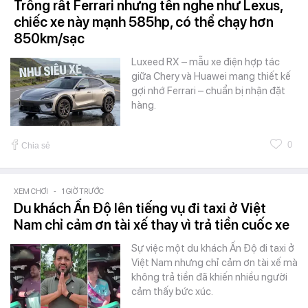
Trông rất Ferrari nhưng tên nghe như Lexus,
chiếc xe này mạnh 585hp, có thể chạy hơn
850km/sạc
Luxeed RX – mẫu xe điện hợp tác
giữa Chery và Huawei mang thiết kế
gợi nhớ Ferrari – chuẩn bị nhận đặt
hàng.
0
Chia sẻ
XEM CHƠI
-
1 GIỜ TRƯỚC
Du khách Ấn Độ lên tiếng vụ đi taxi ở Việt
Nam chỉ cảm ơn tài xế thay vì trả tiền cuốc xe
Sự việc một du khách Ấn Độ đi taxi ở
Việt Nam nhưng chỉ cảm ơn tài xế mà
không trả tiền đã khiến nhiều người
cảm thấy bức xúc.