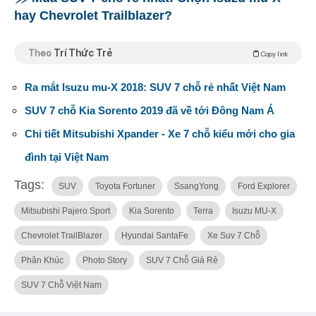
hay Chevrolet Trailblazer?
Theo
Trí Thức Trẻ
Copy link
Ra mắt Isuzu mu-X 2018: SUV 7 chỗ rẻ nhất Việt Nam
SUV 7 chỗ Kia Sorento 2019 đã về tới Đông Nam Á
Chi tiết Mitsubishi Xpander - Xe 7 chỗ kiểu mới cho gia
đình tại Việt Nam
Tags:
SUV
Toyota Fortuner
SsangYong
Ford Explorer
Mitsubishi Pajero Sport
Kia Sorento
Terra
Isuzu MU-X
Chevrolet TrailBlazer
Hyundai SantaFe
Xe Suv 7 Chỗ
Phân Khúc
Photo Story
SUV 7 Chỗ Giá Rẻ
SUV 7 Chỗ Việt Nam