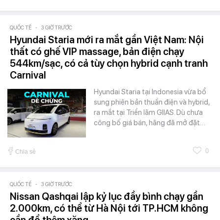
QUỐC TẾ
-
3 GIỜ TRƯỚC
Hyundai Staria mới ra mắt gần Việt Nam: Nội
thất có ghế VIP massage, bản điện chạy
544km/sạc, có cả tùy chọn hybrid cạnh tranh
Carnival
Hyundai Staria tại Indonesia vừa bổ
sung phiên bản thuần điện và hybrid,
ra mắt tại Triển lãm GIIAS. Dù chưa
công bố giá bán, hãng đã mở đặt…
0
Chia sẻ
QUỐC TẾ
-
3 GIỜ TRƯỚC
Nissan Qashqai lập kỷ lục đầy bình chạy gần
2.000km, có thể từ Hà Nội tới TP.HCM không
cần đổ thêm xăng