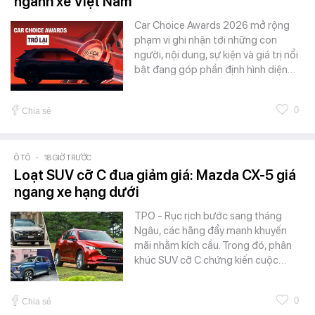
ngành xe Việt Nam
Car Choice Awards 2026 mở rộng
phạm vi ghi nhận tới những con
người, nội dung, sự kiện và giá trị nổi
bật đang góp phần định hình diện…
0
Chia sẻ
Ô TÔ
-
18 GIỜ TRƯỚC
Loạt SUV cỡ C đua giảm giá: Mazda CX-5 giá
ngang xe hạng dưới
TPO - Rục rịch bước sang tháng
Ngâu, các hãng đẩy mạnh khuyến
mãi nhằm kích cầu. Trong đó, phân
khúc SUV cỡ C chứng kiến cuộc…
0
Chia sẻ