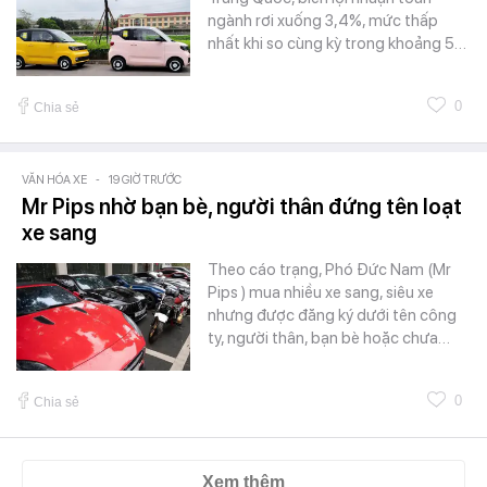
ngành rơi xuống 3,4%, mức thấp
nhất khi so cùng kỳ trong khoảng 5…
0
Chia sẻ
VĂN HÓA XE
-
19 GIỜ TRƯỚC
Mr Pips nhờ bạn bè, người thân đứng tên loạt
xe sang
Theo cáo trạng, Phó Đức Nam (Mr
Pips ) mua nhiều xe sang, siêu xe
nhưng được đăng ký dưới tên công
ty, người thân, bạn bè hoặc chưa…
0
Chia sẻ
Xem thêm