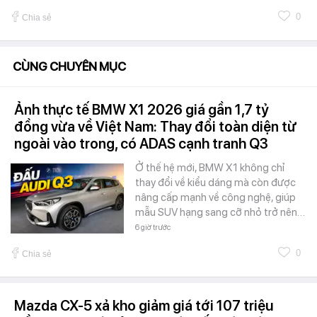
0
Chia sẻ
CÙNG CHUYÊN MỤC
Ảnh thực tế BMW X1 2026 giá gần 1,7 tỷ
đồng vừa về Việt Nam: Thay đổi toàn diện từ
ngoài vào trong, có ADAS cạnh tranh Q3
Ở thế hệ mới, BMW X1 không chỉ
thay đổi về kiểu dáng mà còn được
nâng cấp mạnh về công nghệ, giúp
mẫu SUV hạng sang cỡ nhỏ trở nên…
6 giờ trước
0
Chia sẻ
Mazda CX-5 xả kho giảm giá tới 107 triệu