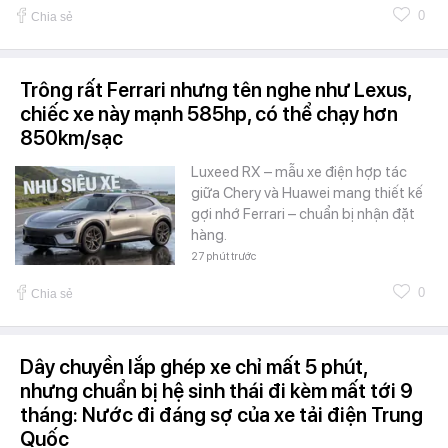
0
Chia sẻ
Trông rất Ferrari nhưng tên nghe như Lexus,
chiếc xe này mạnh 585hp, có thể chạy hơn
850km/sạc
Luxeed RX – mẫu xe điện hợp tác
giữa Chery và Huawei mang thiết kế
gợi nhớ Ferrari – chuẩn bị nhận đặt
hàng.
27 phút trước
0
Chia sẻ
Dây chuyền lắp ghép xe chỉ mất 5 phút,
nhưng chuẩn bị hệ sinh thái đi kèm mất tới 9
tháng: Nước đi đáng sợ của xe tải điện Trung
Quốc