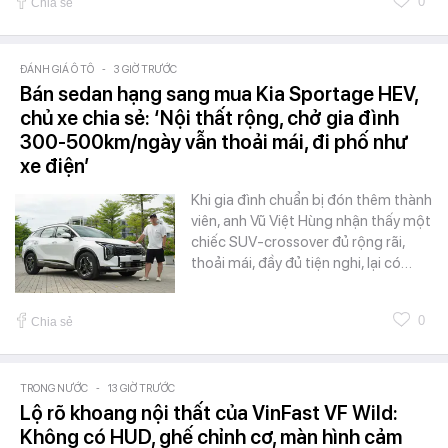
0
Chia sẻ
ĐÁNH GIÁ Ô TÔ
-
3 GIỜ TRƯỚC
Bán sedan hạng sang mua Kia Sportage HEV,
chủ xe chia sẻ: ‘Nội thất rộng, chở gia đình
300-500km/ngày vẫn thoải mái, đi phố như
xe điện’
Khi gia đình chuẩn bị đón thêm thành
viên, anh Vũ Việt Hùng nhận thấy một
chiếc SUV-crossover đủ rộng rãi,
thoải mái, đầy đủ tiện nghi, lại có…
0
Chia sẻ
TRONG NƯỚC
-
13 GIỜ TRƯỚC
Lộ rõ khoang nội thất của VinFast VF Wild:
Không có HUD, ghế chỉnh cơ, màn hình cảm