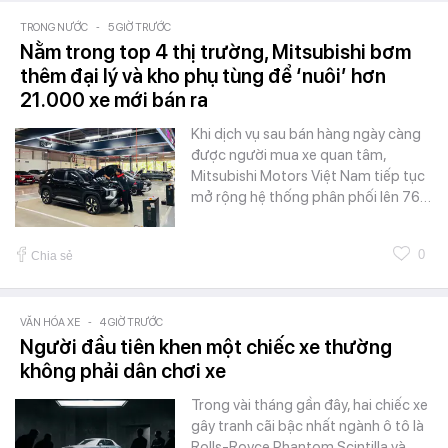
TRONG NƯỚC
-
5 GIỜ TRƯỚC
Nằm trong top 4 thị trường, Mitsubishi bơm
thêm đại lý và kho phụ tùng để ‘nuôi’ hơn
21.000 xe mới bán ra
Khi dịch vụ sau bán hàng ngày càng
được người mua xe quan tâm,
Mitsubishi Motors Việt Nam tiếp tục
mở rộng hệ thống phân phối lên 76…
0
Chia sẻ
VĂN HÓA XE
-
4 GIỜ TRƯỚC
Người đầu tiên khen một chiếc xe thường
không phải dân chơi xe
Trong vài tháng gần đây, hai chiếc xe
gây tranh cãi bậc nhất ngành ô tô là
Rolls-Royce Phantom Scintilla và