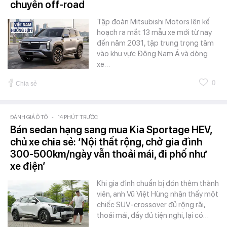
chuyên off-road
Tập đoàn Mitsubishi Motors lên kế
hoạch ra mắt 13 mẫu xe mới từ nay
đến năm 2031, tập trung trọng tâm
vào khu vực Đông Nam Á và dòng
xe…
0
Chia sẻ
ĐÁNH GIÁ Ô TÔ
-
14 PHÚT TRƯỚC
Bán sedan hạng sang mua Kia Sportage HEV,
chủ xe chia sẻ: ‘Nội thất rộng, chở gia đình
300-500km/ngày vẫn thoải mái, đi phố như
xe điện’
Khi gia đình chuẩn bị đón thêm thành
viên, anh Vũ Việt Hùng nhận thấy một
chiếc SUV-crossover đủ rộng rãi,
thoải mái, đầy đủ tiện nghi, lại có…