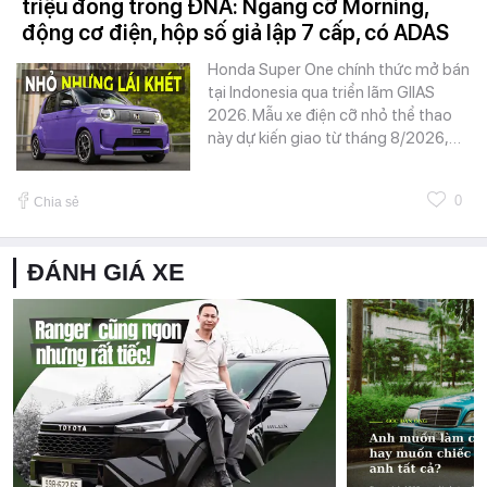
triệu đồng trong ĐNÁ: Ngang cỡ Morning,
động cơ điện, hộp số giả lập 7 cấp, có ADAS
Honda Super One chính thức mở bán
tại Indonesia qua triển lãm GIIAS
2026. Mẫu xe điện cỡ nhỏ thể thao
này dự kiến giao từ tháng 8/2026,…
0
Chia sẻ
ĐÁNH GIÁ XE