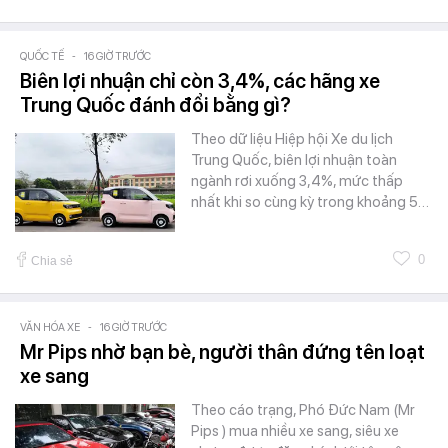
QUỐC TẾ
-
16 GIỜ TRƯỚC
Biên lợi nhuận chỉ còn 3,4%, các hãng xe
Trung Quốc đánh đổi bằng gì?
Theo dữ liệu Hiệp hội Xe du lịch
Trung Quốc, biên lợi nhuận toàn
ngành rơi xuống 3,4%, mức thấp
nhất khi so cùng kỳ trong khoảng 5…
0
Chia sẻ
VĂN HÓA XE
-
16 GIỜ TRƯỚC
Mr Pips nhờ bạn bè, người thân đứng tên loạt
xe sang
Theo cáo trạng, Phó Đức Nam (Mr
Pips ) mua nhiều xe sang, siêu xe