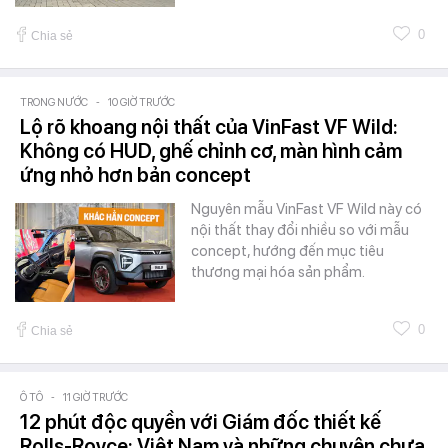
0
Chia sẻ
TRONG NƯỚC
-
10 GIỜ TRƯỚC
Lộ rõ khoang nội thất của VinFast VF Wild:
Không có HUD, ghế chỉnh cơ, màn hình cảm
ứng nhỏ hơn bản concept
Nguyên mẫu VinFast VF Wild này có
nội thất thay đổi nhiều so với mẫu
concept, hướng đến mục tiêu
thương mại hóa sản phẩm.
0
Chia sẻ
Ô TÔ
-
11 GIỜ TRƯỚC
12 phút độc quyền với Giám đốc thiết kế
Rolls-Royce: Việt Nam và những chuyện chưa