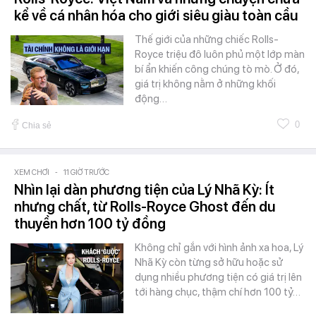
kể về cá nhân hóa cho giới siêu giàu toàn cầu
Thế giới của những chiếc Rolls-
Royce triệu đô luôn phủ một lớp màn
bí ẩn khiến công chúng tò mò. Ở đó,
giá trị không nằm ở những khối
động…
0
Chia sẻ
XEM CHƠI
-
11 GIỜ TRƯỚC
Nhìn lại dàn phương tiện của Lý Nhã Kỳ: Ít
nhưng chất, từ Rolls-Royce Ghost đến du
thuyền hơn 100 tỷ đồng
Không chỉ gắn với hình ảnh xa hoa, Lý
Nhã Kỳ còn từng sở hữu hoặc sử
dụng nhiều phương tiện có giá trị lên
tới hàng chục, thậm chí hơn 100 tỷ…