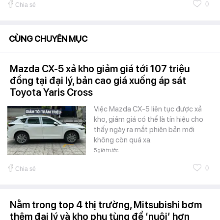
0
Chia sẻ
CÙNG CHUYÊN MỤC
Mazda CX-5 xả kho giảm giá tới 107 triệu
đồng tại đại lý, bản cao giá xuống áp sát
Toyota Yaris Cross
Việc Mazda CX-5 liên tục được xả
kho, giảm giá có thể là tín hiệu cho
thấy ngày ra mắt phiên bản mới
không còn quá xa.
5 giờ trước
0
Chia sẻ
Nằm trong top 4 thị trường, Mitsubishi bơm
thêm đại lý và kho phụ tùng để ‘nuôi’ hơn