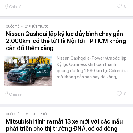
0
Chia sẻ
QUỐC TẾ
-
21 PHÚT TRƯỚC
Nissan Qashqai lập kỷ lục đầy bình chạy gần
2.000km, có thể từ Hà Nội tới TP.HCM không
cần đổ thêm xăng
Nissan Qashqai e-Power vừa xác lập
Kỷ lục Guinness khi hoàn thành
quãng đường 1.980 km tại Colombia
mà không cần sạc hay đổ xăng,…
0
Chia sẻ
QUỐC TẾ
-
15 PHÚT TRƯỚC
Mitsubishi tính ra mắt 13 xe mới với các mẫu
phát triển cho thị trường ĐNÁ, có cả dòng