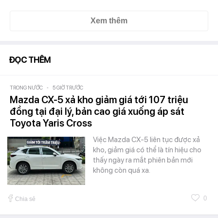
Xem thêm
ĐỌC THÊM
TRONG NƯỚC
-
5 GIỜ TRƯỚC
Mazda CX-5 xả kho giảm giá tới 107 triệu
đồng tại đại lý, bản cao giá xuống áp sát
Toyota Yaris Cross
Việc Mazda CX-5 liên tục được xả
kho, giảm giá có thể là tín hiệu cho
thấy ngày ra mắt phiên bản mới
không còn quá xa.
0
Chia sẻ