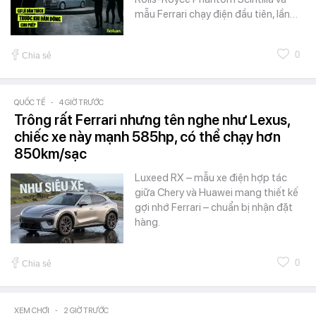
mẫu Ferrari chạy điện đầu tiên, lần…
0
Chia sẻ
QUỐC TẾ
-
4 GIỜ TRƯỚC
Trông rất Ferrari nhưng tên nghe như Lexus,
chiếc xe này mạnh 585hp, có thể chạy hơn
850km/sạc
Luxeed RX – mẫu xe điện hợp tác
giữa Chery và Huawei mang thiết kế
gợi nhớ Ferrari – chuẩn bị nhận đặt
hàng.
0
Chia sẻ
XEM CHƠI
-
2 GIỜ TRƯỚC