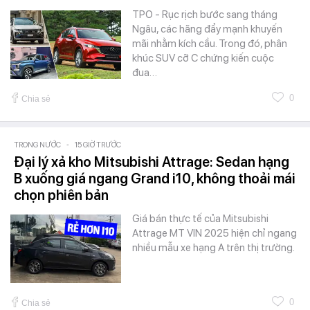
TPO - Rục rịch bước sang tháng
Ngâu, các hãng đẩy mạnh khuyến
mãi nhằm kích cầu. Trong đó, phân
khúc SUV cỡ C chứng kiến cuộc
đua…
0
Chia sẻ
TRONG NƯỚC
-
15 GIỜ TRƯỚC
Đại lý xả kho Mitsubishi Attrage: Sedan hạng
B xuống giá ngang Grand i10, không thoải mái
chọn phiên bản
Giá bán thực tế của Mitsubishi
Attrage MT VIN 2025 hiện chỉ ngang
nhiều mẫu xe hạng A trên thị trường.
0
Chia sẻ