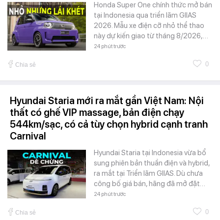
Honda Super One chính thức mở bán
tại Indonesia qua triển lãm GIIAS
2026. Mẫu xe điện cỡ nhỏ thể thao
này dự kiến giao từ tháng 8/2026,…
24 phút trước
0
Chia sẻ
Hyundai Staria mới ra mắt gần Việt Nam: Nội
thất có ghế VIP massage, bản điện chạy
544km/sạc, có cả tùy chọn hybrid cạnh tranh
Carnival
Hyundai Staria tại Indonesia vừa bổ
sung phiên bản thuần điện và hybrid,
ra mắt tại Triển lãm GIIAS. Dù chưa
công bố giá bán, hãng đã mở đặt…
24 phút trước
0
Chia sẻ