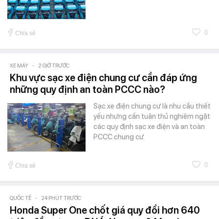
0
Chia sẻ
XE MÁY
-
2 GIỜ TRƯỚC
Khu vực sạc xe điện chung cư cần đáp ứng
những quy định an toàn PCCC nào?
Sạc xe điện chung cư là nhu cầu thiết
yếu nhưng cần tuân thủ nghiêm ngặt
các quy định sạc xe điện và an toàn
PCCC chung cư.
0
Chia sẻ
QUỐC TẾ
-
24 PHÚT TRƯỚC
Honda Super One chốt giá quy đổi hơn 640