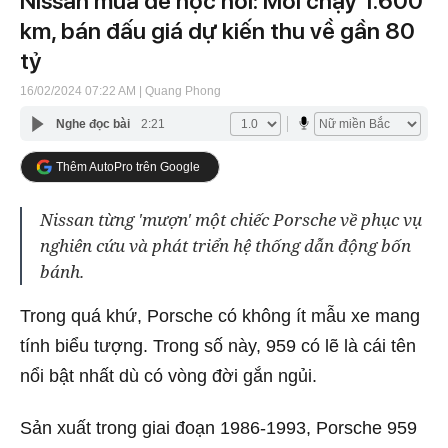
Nissan mua để học hỏi: Mới chạy 1.600
km, bán đấu giá dự kiến thu về gần 80
tỷ
16/02/2024 07:22 AM
| Quang Phong
Nghe đọc bài
2:21
Thêm AutoPro trên Google
Nissan từng 'mượn' một chiếc Porsche về phục vụ
nghiên cứu và phát triển hệ thống dẫn động bốn
bánh.
Trong quá khứ, Porsche có không ít mẫu xe mang
tính biểu tượng. Trong số này, 959 có lẽ là cái tên
nổi bật nhất dù có vòng đời gắn ngủi.
Sản xuất trong giai đoạn 1986-1993, Porsche 959