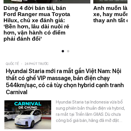
Dùng 4 đời bán tải, bán
Anh muốn làm
Ford Ranger mua Toyota
xe, hay muốn 
Hilux, chủ xe đánh giá:
thay anh tất c
‘Bền hơn, lâu dài nuôi rẻ
hơn, vận hành có điểm
phải đánh đổi’
QUỐC TẾ
-
24 PHÚT TRƯỚC
Hyundai Staria mới ra mắt gần Việt Nam: Nội
thất có ghế VIP massage, bản điện chạy
544km/sạc, có cả tùy chọn hybrid cạnh tranh
Carnival
Hyundai Staria tại Indonesia vừa bổ
sung phiên bản thuần điện và hybrid,
ra mắt tại Triển lãm GIIAS. Dù chưa
công bố giá bán, hãng đã mở đặt…