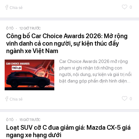
0
Chia sẻ
Ô TÔ
-
12 GIỜ TRƯỚC
Công bố Car Choice Awards 2026: Mở rộng
vinh danh cả con người, sự kiện thúc đẩy
ngành xe Việt Nam
Car Choice Awards 2026 mở rộng
phạm vi ghi nhận tới những con
người, nội dung, sự kiện và giá trị nổi
bật đang góp phần định hình diện…
0
Chia sẻ
Ô TÔ
-
15 GIỜ TRƯỚC
Loạt SUV cỡ C đua giảm giá: Mazda CX-5 giá
ngang xe hạng dưới