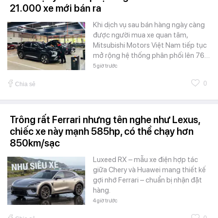
21.000 xe mới bán ra
Khi dịch vụ sau bán hàng ngày càng
được người mua xe quan tâm,
Mitsubishi Motors Việt Nam tiếp tục
mở rộng hệ thống phân phối lên 76…
5 giờ trước
0
Chia sẻ
Trông rất Ferrari nhưng tên nghe như Lexus,
chiếc xe này mạnh 585hp, có thể chạy hơn
850km/sạc
Luxeed RX – mẫu xe điện hợp tác
giữa Chery và Huawei mang thiết kế
gợi nhớ Ferrari – chuẩn bị nhận đặt
hàng.
4 giờ trước