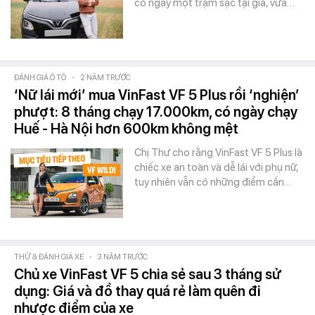
có ngay một trạm sạc tại gia, vừa…
ĐÁNH GIÁ Ô TÔ
-
2 NĂM TRƯỚC
‘Nữ lái mới’ mua VinFast VF 5 Plus rồi ‘nghiện’
phượt: 8 tháng chạy 17.000km, có ngày chạy
Huế - Hà Nội hơn 600km không mệt
Chị Thư cho rằng VinFast VF 5 Plus là
chiếc xe an toàn và dễ lái với phụ nữ,
tuy nhiên vẫn có những điểm cần…
THỬ & ĐÁNH GIÁ XE
-
3 NĂM TRƯỚC
Chủ xe VinFast VF 5 chia sẻ sau 3 tháng sử
dụng: Giá và đồ thay quá rẻ làm quên đi
nhược điểm của xe