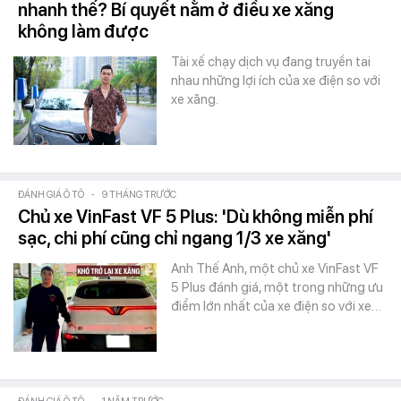
nhanh thế? Bí quyết nằm ở điều xe xăng
không làm được
Tài xế chạy dịch vụ đang truyền tai
nhau những lợi ích của xe điện so với
xe xăng.
ĐÁNH GIÁ Ô TÔ
-
9 THÁNG TRƯỚC
Chủ xe VinFast VF 5 Plus: 'Dù không miễn phí
sạc, chi phí cũng chỉ ngang 1/3 xe xăng'
Anh Thế Anh, một chủ xe VinFast VF
5 Plus đánh giá, một trong những ưu
điểm lớn nhất của xe điện so với xe…