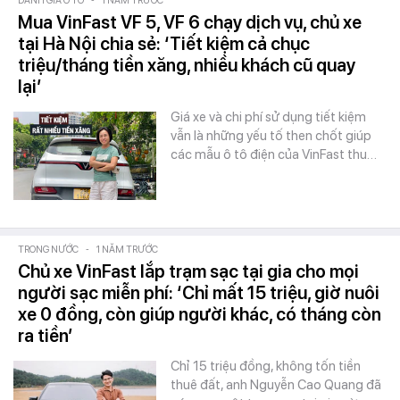
ĐÁNH GIÁ Ô TÔ
-
1 NĂM TRƯỚC
Mua VinFast VF 5, VF 6 chạy dịch vụ, chủ xe
tại Hà Nội chia sẻ: ‘Tiết kiệm cả chục
triệu/tháng tiền xăng, nhiều khách cũ quay
lại’
Giá xe và chi phí sử dụng tiết kiệm
vẫn là những yếu tố then chốt giúp
các mẫu ô tô điện của VinFast thu…
TRONG NƯỚC
-
1 NĂM TRƯỚC
Chủ xe VinFast lắp trạm sạc tại gia cho mọi
người sạc miễn phí: ‘Chỉ mất 15 triệu, giờ nuôi
xe 0 đồng, còn giúp người khác, có tháng còn
ra tiền’
Chỉ 15 triệu đồng, không tốn tiền
thuê đất, anh Nguyễn Cao Quang đã