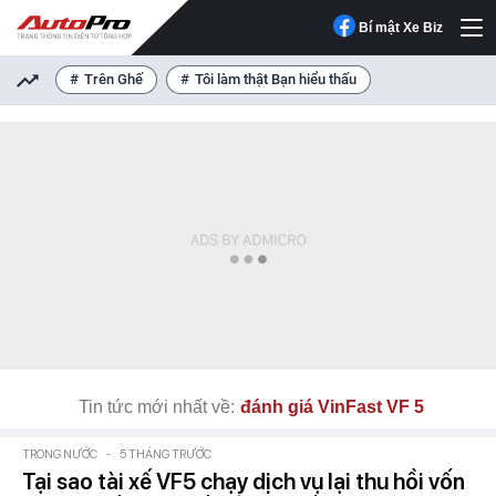
Bí mật Xe Biz
Trên Ghế
Tôi làm thật Bạn hiểu thấu
Tin tức mới nhất về:
đánh giá VinFast VF 5
TRONG NƯỚC
-
5 THÁNG TRƯỚC
Tại sao tài xế VF5 chạy dịch vụ lại thu hồi vốn