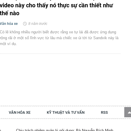
video này cho thấy nó thực sự cần thiết như
thế nào
Văn hóa xe
8 năm trước
Có lẽ không nhiều người biết được rằng xe tự lái đã được ứng dụng
rộng rãi ở một số lĩnh vực từ lâu mà chiếc xe ủi tới từ Sandvik này là
một ví dụ.
VĂN HÓA XE
KỸ THUẬT VÀ TƯ VẤN
RSS
p.
Chịu trách nhiệm quản lý nội dung: Bà Nguyễn Bích Minh