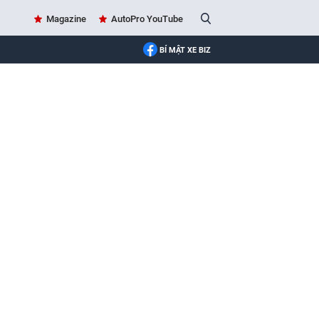
Magazine
AutoPro YouTube
BÍ MẬT XE BIZ