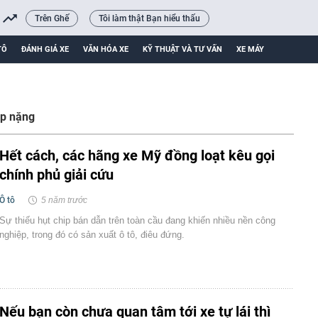
Trên Ghế
Tôi làm thật Bạn hiểu thấu
TÔ
ĐÁNH GIÁ XE
VĂN HÓA XE
KỸ THUẬT VÀ TƯ VẤN
XE MÁY
ệp nặng
Hết cách, các hãng xe Mỹ đồng loạt kêu gọi
chính phủ giải cứu
Ô tô
5 năm trước
Sự thiếu hụt chip bán dẫn trên toàn cầu đang khiến nhiều nền công
nghiệp, trong đó có sản xuất ô tô, điêu đứng.
Nếu bạn còn chưa quan tâm tới xe tự lái thì