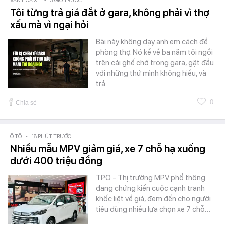
VĂN HÓA XE
3 GIỜ TRƯỚC
Tôi từng trả giá đắt ở gara, không phải vì thợ
xấu mà vì ngại hỏi
Bài này không dạy anh em cách đề
phòng thợ. Nó kể về ba năm tôi ngồi
trên cái ghế chờ trong gara, gật đầu
với những thứ mình không hiểu, và
trả…
0
Chia sẻ
Ô TÔ
-
18 PHÚT TRƯỚC
Nhiều mẫu MPV giảm giá, xe 7 chỗ hạ xuống
dưới 400 triệu đồng
TPO - Thị trường MPV phổ thông
đang chứng kiến cuộc cạnh tranh
khốc liệt về giá, đem đến cho người
tiêu dùng nhiều lựa chọn xe 7 chỗ…