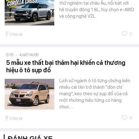
thử nghiệm tại châu Âu, nổi bật với
hệ truyền động 1.6L, tùy chọn e-AWD
và công nghệ V2L.
0
Chia sẻ
Ô TÔ
-
4 GIỜ TRƯỚC
5 mẫu xe thất bại thảm hại khiến cả thương
hiệu ô tô sụp đổ
Lịch sử ngành ô tô từng chứng kiến
nhiều cái tên trở thành "đòn chí
mạng", kéo theo sự sụp đổ của cả
một thương hiệu từng có hàng
chục…
0
Chia sẻ
ĐÁNH GIÁ XE