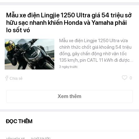
Mẫu xe điện Lingjie 1250 Ultra giá 54 triệu sở
hữu sạc nhanh khiến Honda và Yamaha phải
lo sốt vó
Mẫu xe điện Lingjie 1250 Ultra vừa
chính thức chốt giá khoảng 54 triệu
đồng, gây chấn động nhờ vận tốc
135 km/h, pin CATL 11 kWh đi được…
3 ngày trước
0
Chia sẻ
Xem thêm
ĐỌC THÊM
-