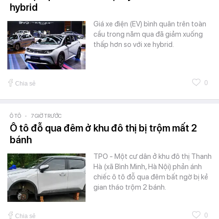
hybrid
Giá xe điện (EV) bình quân trên toàn
cầu trong năm qua đã giảm xuống
thấp hơn so với xe hybrid.
0
Chia sẻ
Ô TÔ
-
7 GIỜ TRƯỚC
Ô tô đỗ qua đêm ở khu đô thị bị trộm mất 2
bánh
TPO - Một cư dân ở khu đô thị Thanh
Hà (xã Bình Minh, Hà Nội) phản ánh
chiếc ô tô đỗ qua đêm bất ngờ bị kẻ
gian tháo trộm 2 bánh.
0
Chia sẻ