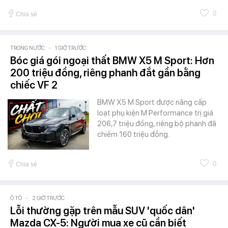
0
Chia sẻ
TRONG NƯỚC
-
1 GIỜ TRƯỚC
Bóc giá gói ngoại thất BMW X5 M Sport: Hơn
200 triệu đồng, riêng phanh đắt gần bằng
chiếc VF 2
BMW X5 M Sport được nâng cấp
loạt phụ kiện M Performance trị giá
206,7 triệu đồng, riêng bộ phanh đã
chiếm 160 triệu đồng.
0
Chia sẻ
Ô TÔ
-
2 GIỜ TRƯỚC
Lỗi thường gặp trên mẫu SUV 'quốc dân'
Mazda CX-5: Người mua xe cũ cần biết