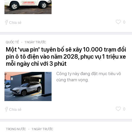
0
Chia sẻ
QUỐC TẾ
-
1 NGÀY TRƯỚC
Một 'vua pin' tuyên bố sẽ xây 10.000 trạm đổi
pin ô tô điện vào năm 2028, phục vụ 1 triệu xe
mỗi ngày chỉ với 3 phút
Công ty này đang đặt mục tiêu vô
cùng tham vọng.
0
Chia sẻ
TRONG NƯỚC
-
1 NGÀY TRƯỚC