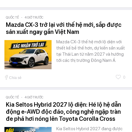
QUỐC TẾ
-
4 GIỜ TRƯỚC
Mazda CX-3 trở lại với thế hệ mới, sắp được
sản xuất ngay gần Việt Nam
Mazda CX-3 thế hệ mới lộ diện với
thiết kế bề thế hơn, dự kiến sản xuất
tại Thái Lan từ năm 2027 và hướng
tới các thị trường Đông Nam Á.
0
Chia sẻ
QUỐC TẾ
-
4 GIỜ TRƯỚC
Kia Seltos Hybrid 2027 lộ diện: Hé lộ hệ dẫn
động e-AWD độc đáo, công nghệ ngập tràn
đe phả hơi nóng lên Toyota Corolla Cross
Kia Seltos Hybrid 2027 đang được