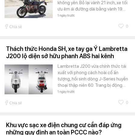
không yên. Bỏ lại vành 21 inch, xe tối
ưu êm ái đường dài bằng vành 19…
1 ngày trước
0
Chia sẻ
Thách thức Honda SH, xe tay ga Ý Lambretta
J200 lộ diện sở hữu phanh ABS hai kênh
Lambretta J200 vừa chính thức tái
xuất với phong cách hoài cổ ấn
tượng, hồi sinh dòng J-Series huyền
thoại thập niên 60. Trang bị động…
1 ngày trước
0
Chia sẻ
Khu vực sạc xe điện chung cư cần đáp ứng
những quy định an toàn PCCC nào?