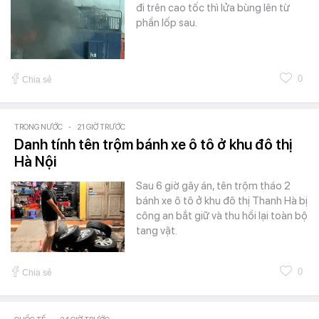
đi trên cao tốc thì lửa bùng lên từ
phần lốp sau.
0
Chia sẻ
TRONG NƯỚC
-
21 GIỜ TRƯỚC
Danh tính tên trộm bánh xe ô tô ở khu đô thị
Hà Nội
Sau 6 giờ gây án, tên trộm tháo 2
bánh xe ô tô ở khu đô thị Thanh Hà bị
công an bắt giữ và thu hồi lại toàn bộ
tang vật.
0
Chia sẻ