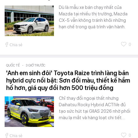
Dù là mẫu xe bán chạy nhất của
Mazda tại nhiều thị trường, Mazda
CX-5 vẫn không tránh khỏi những
hạn chế trong quá trình vận hành.
0
Chia sẻ
QUỐC TẾ
-
3 GIỜ TRƯỚC
'Anh em sinh đôi' Toyota Raize trình làng bản
hybrid cực nổi bật: Sơn đổi màu, thiết kế hầm
hố hơn, giá quy đổi hơn 500 triệu đồng
Chỉ thay đổi ngoại thất nhưng
Daihatsu Rocky Hybrid ACTIVe đủ
tạo sức hút tại GIIAS 2026 nhờ phối
màu lạ mắt và hàng loạt chi tiết…
0
Chia sẻ