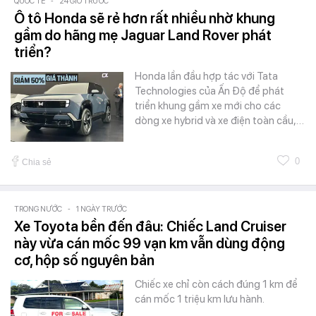
QUỐC TẾ
-
24 GIỜ TRƯỚC
Ô tô Honda sẽ rẻ hơn rất nhiều nhờ khung
gầm do hãng mẹ Jaguar Land Rover phát
triển?
Honda lần đầu hợp tác với Tata
Technologies của Ấn Độ để phát
triển khung gầm xe mới cho các
dòng xe hybrid và xe điện toàn cầu,…
0
Chia sẻ
TRONG NƯỚC
-
1 NGÀY TRƯỚC
Xe Toyota bền đến đâu: Chiếc Land Cruiser
này vừa cán mốc 99 vạn km vẫn dùng động
cơ, hộp số nguyên bản
Chiếc xe chỉ còn cách đúng 1 km để
cán mốc 1 triệu km lưu hành.