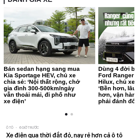
Bán sedan hạng sang mua
Dùng 4 đời bá
Kia Sportage HEV, chủ xe
Ford Ranger 
chia sẻ: ‘Nội thất rộng, chở
Hilux, chủ xe 
gia đình 300-500km/ngày
‘Bền hơn, lâu 
vẫn thoải mái, đi phố như
hơn, vận hàn
xe điện’
phải đánh đổi
Ô TÔ
-
6 GIỜ TRƯỚC
Xe điện qua thời đắt đỏ, nay rẻ hơn cả ô tô