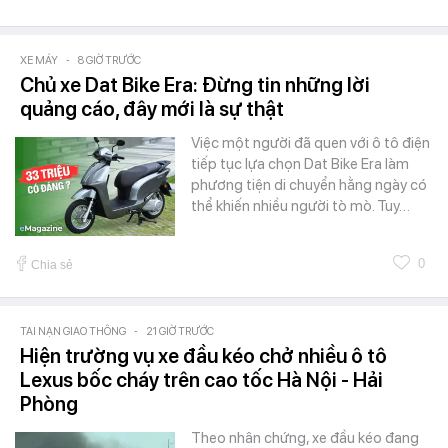
XE MÁY
-
8 GIỜ TRƯỚC
Chủ xe Dat Bike Era: Đừng tin những lời
quảng cáo, đây mới là sự thật
Việc một người đã quen với ô tô điện
tiếp tục lựa chọn Dat Bike Era làm
phương tiện di chuyển hằng ngày có
thể khiến nhiều người tò mò. Tuy…
0
Chia sẻ
TAI NẠN GIAO THÔNG
-
21 GIỜ TRƯỚC
Hiện trường vụ xe đầu kéo chở nhiều ô tô
Lexus bốc cháy trên cao tốc Hà Nội - Hải
Phòng
Theo nhân chứng, xe đầu kéo đang